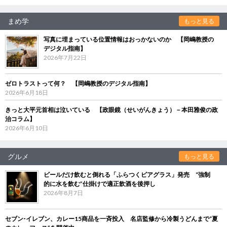
まめ学
もっと見る
写真に埋まっている位置情報はおっかないのか 【岡嶋教授の
デジタル指南】
2026年7月22日
ゼロトラストって何？ 【岡嶋教授のデジタル指南】
2026年6月18日
きっと大平元首相は泣いている 【政眼鏡（せいがんきょう）－本田雅俊の政
治コラム】
2026年6月10日
グルメ
もっと見る
ビールだけ飲むと倒れる「ふらつくビアグラス」発売 “強制
的に水を飲む”仕掛けで適正飲酒を後押し
2026年8月7日
セブン‐イレブン、カレー15商品を一斉投入 名店監修から冷製うどんまで“夏