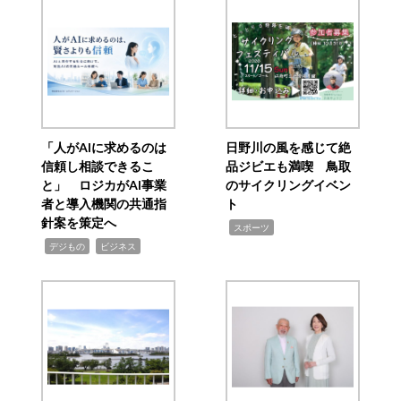
「人がAIに求めるのは
日野川の風を感じて絶
信頼し相談できるこ
品ジビエも満喫 鳥取
と」 ロジカがAI事業
のサイクリングイベン
者と導入機関の共通指
ト
針案を策定へ
,
スポーツ
,
,
デジもの
ビジネス