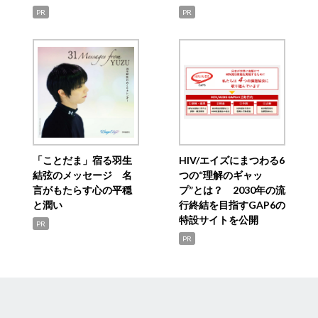
PR
PR
「ことだま」宿る羽生
HIV/エイズにまつわる6
結弦のメッセージ 名
つの“理解のギャッ
言がもたらす心の平穏
プ”とは？ 2030年の流
と潤い
行終結を目指すGAP6の
特設サイトを公開
PR
PR