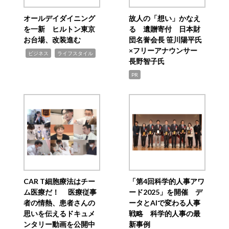
オールデイダイニング
故人の「想い」かなえ
を一新 ヒルトン東京
る 遺贈寄付 日本財
お台場、改装進む
団名誉会長 笹川陽平氏
×フリーアナウンサー
,
,
ビジネス
ライフスタイル
長野智子氏
PR
CAR T細胞療法はチー
「第4回科学的人事アワ
ム医療だ！ 医療従事
ード2025」を開催 デ
者の情熱、患者さんの
ータとAIで変わる人事
思いを伝えるドキュメ
戦略 科学的人事の最
ンタリー動画を公開中
新事例