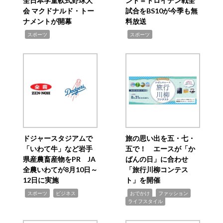
全日本学童軟式野球大
ント＝トロイデン戦全
会 マクドナルド・トー
試合をBS10が今季も無
ナメントが開幕
料放送
,
,
スポーツ
スポーツ
ドジャースタジアムで
旅の思い出を五・七・
「いわて牛」など岩手
五で！ エースが「か
県産農畜産物をPR JA
ばんの日」に合わせ
全農いわてが8月10日～
「旅行川柳コンテス
12日に実施
ト」を開催
,
,
,
,
,
スポーツ
ビジネス
おでかけ
ファッション
ライフスタイル