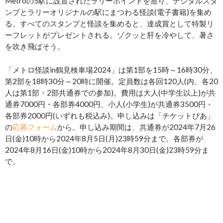
Metroの5駅に設置されたラリーポイントを巡り、デジタルスタ
ンプとラリーオリジナルの駅にまつわる怪談(電子書籍)を集め
る。すべてのスタンプと怪談を集めると、達成賞として特製リ
ーフレットがプレゼントされる。ゾクッと肝を冷やして、暑さ
を吹き飛ばそう。
「メトロ怪談in鶴見検車場2024」は第1部を15時～16時30分、
第2部を18時30分～20時に開催。定員数は各回120人(内、各20
人は第1部・2部共通券での参加)。費用は大人(中学生以上)が共
通券7000円・各部券4000円、小人(小学生)が共通券3500円・
各部券2000円(いずれも税込み)。申し込みは「チケットぴあ」
の
応募フォーム
から。申し込み期間は、共通券が2024年7月26
日(金)10時から2024年8月5日(月)23時59分まで。各部券が
2024年8月16日(金)10時から2024年8月30日(金)23時59分ま
で。