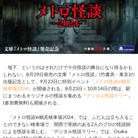
地下、というのはそれだけで十分怪談の舞台になり得るかも
しれない。8月29日発売の文庫『メトロ怪談』(竹書房・東京)の
出版記念として、9月22日に特別イベント「
メトロ怪談in鶴見
検車場2024
」が開催される。8月23日～10月14日の間は、駅
にまつわるオリジナルの怪談を集める「
デジタル怪談ラリー
」
(参加費無料)も開催される。
「メトロ怪談in鶴見検車場2024」では、ふだんは立ち入るこ
とのできない検車場で、関西で実績のある2人のプロの怪談師
による怪談を楽しむ。「デジタル怪談ラリー」では、Osaka