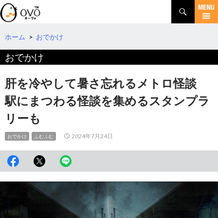
検
索
コ
ン
テ
ホーム
>
おでかけ
ン
おでかけ
ツ
へ
移
肝を冷やして暑さ忘れるメトロ怪談
動
駅にまつわる怪談を集めるスタンプラ
リーも
2024年7月24日
おでかけ
ふむふむ