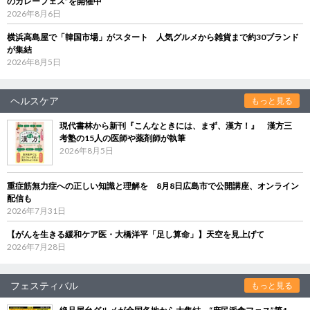
のカレーフェス”を開催中
2026年8月6日
横浜高島屋で「韓国市場」がスタート 人気グルメから雑貨まで約30ブランド
が集結
2026年8月5日
ヘルスケア
もっと見る
現代書林から新刊『こんなときには、まず、漢方！』 漢方三
考塾の15人の医師や薬剤師が執筆
2026年8月5日
重症筋無力症への正しい知識と理解を 8月8日広島市で公開講座、オンライン
配信も
2026年7月31日
【がんを生きる緩和ケア医・大橋洋平「足し算命」】天空を見上げて
2026年7月28日
フェスティバル
もっと見る