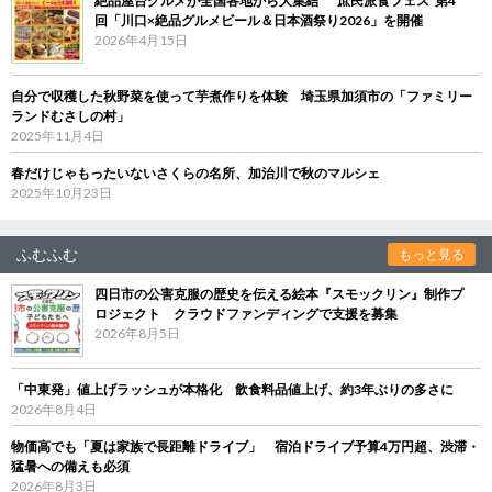
絶品屋台グルメが全国各地から大集結 “庶民派食フェス”第4
回「川口×絶品グルメビール＆日本酒祭り2026」を開催
2026年4月15日
自分で収穫した秋野菜を使って芋煮作りを体験 埼玉県加須市の「ファミリー
ランドむさしの村」
2025年11月4日
春だけじゃもったいないさくらの名所、加治川で秋のマルシェ
2025年10月23日
ふむふむ
もっと見る
四日市の公害克服の歴史を伝える絵本『スモックリン』制作プ
ロジェクト クラウドファンディングで支援を募集
2026年8月5日
「中東発」値上げラッシュが本格化 飲食料品値上げ、約3年ぶりの多さに
2026年8月4日
物価高でも「夏は家族で長距離ドライブ」 宿泊ドライブ予算4万円超、渋滞・
猛暑への備えも必須
2026年8月3日