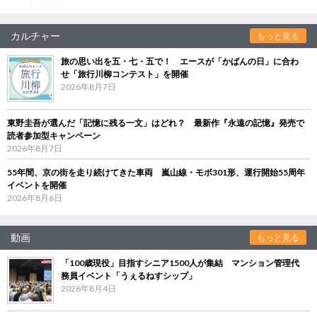
カルチャー
もっと見る
旅の思い出を五・七・五で！ エースが「かばんの日」に合わ
せ「旅行川柳コンテスト」を開催
2026年8月7日
東野圭吾が選んだ「記憶に残る一文」はどれ？ 最新作『永遠の記憶』発売で
読者参加型キャンペーン
2026年8月7日
55年間、京の街を走り続けてきた車両 嵐山線・モボ301形、運行開始55周年
イベントを開催
2026年8月6日
動画
もっと見る
「100歳現役」目指すシニア1500人が集結 マンション管理代
務員イベント「うぇるねすシップ」
2026年8月4日