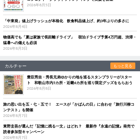
2026年8月5日
「中東発」値上げラッシュが本格化 飲食料品値上げ、約3年ぶりの多さに
2026年8月4日
物価高でも「夏は家族で長距離ドライブ」 宿泊ドライブ予算4万円超、渋滞・
猛暑への備えも必須
2026年8月3日
カルチャー
もっと見る
豊臣秀吉・秀長兄弟ゆかりの地を巡るスタンプラリーがスター
ト 和歌山市内5カ所・近畿6カ所を巡り限定グッズをもらおう
2026年8月8日
旅の思い出を五・七・五で！ エースが「かばんの日」に合わせ「旅行川柳コ
ンテスト」を開催
2026年8月7日
東野圭吾が選んだ「記憶に残る一文」はどれ？ 最新作『永遠の記憶』発売で
読者参加型キャンペーン
2026年8月7日