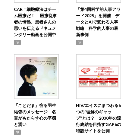
CAR T細胞療法はチー
「第4回科学的人事アワ
ム医療だ！ 医療従事
ード2025」を開催 デ
者の情熱、患者さんの
ータとAIで変わる人事
思いを伝えるドキュメ
戦略 科学的人事の最
ンタリー動画を公開中
新事例
PR
PR
「ことだま」宿る羽生
HIV/エイズにまつわる6
結弦のメッセージ 名
つの“理解のギャッ
言がもたらす心の平穏
プ”とは？ 2030年の流
と潤い
行終結を目指すGAP6の
特設サイトを公開
PR