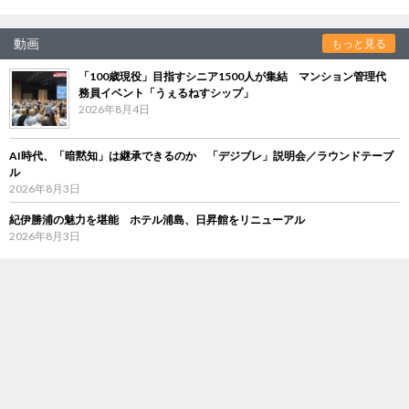
動画
もっと見る
「100歳現役」目指すシニア1500人が集結 マンション管理代
務員イベント「うぇるねすシップ」
2026年8月4日
AI時代、「暗黙知」は継承できるのか 「デジブレ」説明会／ラウンドテーブ
ル
2026年8月3日
紀伊勝浦の魅力を堪能 ホテル浦島、日昇館をリニューアル
2026年8月3日