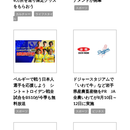
6カ所を巡り限定グッズ
ナメントが開幕
をもらおう
,
スポーツ
,
,
カルチャー
ライフスタイ
ル
ベルギーで戦う日本人
ドジャースタジアムで
選手を応援しよう シ
「いわて牛」など岩手
ント＝トロイデン戦全
県産農畜産物をPR JA
試合をBS10が今季も無
全農いわてが8月10日～
料放送
12日に実施
,
,
,
スポーツ
スポーツ
ビジネス