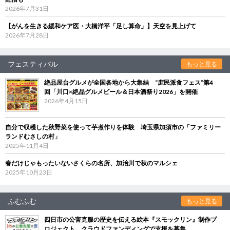
2026年7月31日
【がんを生きる緩和ケア医・大橋洋平「足し算命」】天空を見上げて
2026年7月28日
フェスティバル
もっと見る
絶品屋台グルメが全国各地から大集結 “庶民派食フェス”第4
回「川口×絶品グルメビール＆日本酒祭り2026」を開催
2026年4月15日
自分で収穫した秋野菜を使って芋煮作りを体験 埼玉県加須市の「ファミリー
ランドむさしの村」
2025年11月4日
春だけじゃもったいないさくらの名所、加治川で秋のマルシェ
2025年10月23日
ふむふむ
もっと見る
四日市の公害克服の歴史を伝える絵本『スモックリン』制作プ
ロジェクト クラウドファンディングで支援を募集