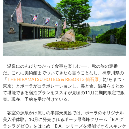
温泉にのんびりつかって食事を楽しむ――。秋の旅の定番
だ。これに美術館までついてきたら言うことなし。神奈川県の
「
THE HIRAMATSU HOTELS & RESORTS 仙石原
」(ひらまつ・
東京）とポーラがコラボレーションし、美と食、温泉をまとめ
て堪能できる宿泊プランをススキが見頃の11月に期間限定で販
売。現在、予約を受け付けている。
客室の源泉かけ流しの半露天風呂では、ポーラのオリジナル
美入浴体験。10月に発売されるポーラ最高峰クリーム「B.A グ
ランラグゼ O」をはじめ「B.A」シリーズを堪能できるスキンケ