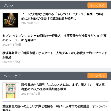
グルメ
もっと見る
ビールだけ飲むと倒れる「ふらつくビアグラス」発売 “強制
的に水を飲む”仕掛けで適正飲酒を後押し
2026年8月7日
セブン‐イレブン、カレー15商品を一斉投入 名店監修から冷製うどんまで“夏
のカレーフェス”を開催中
2026年8月6日
横浜高島屋で「韓国市場」がスタート 人気グルメから雑貨まで約30ブランド
が集結
2026年8月5日
ヘルスケア
もっと見る
現代書林から新刊『こんなときには、まず、漢方！』 漢方三
考塾の15人の医師や薬剤師が執筆
2026年8月5日
重症筋無力症への正しい知識と理解を 8月8日広島市で公開講座、オンライン
配信も