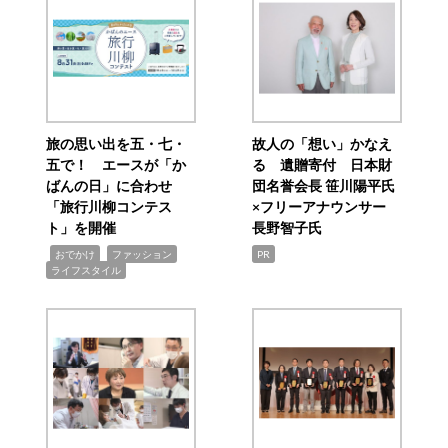
旅の思い出を五・七・
故人の「想い」かなえ
五で！ エースが「か
る 遺贈寄付 日本財
ばんの日」に合わせ
団名誉会長 笹川陽平氏
「旅行川柳コンテス
×フリーアナウンサー
ト」を開催
長野智子氏
,
,
,
おでかけ
ファッション
PR
ライフスタイル