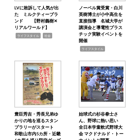
LVに敗訴して人気が出
ノーベル賞受賞・白川
た ミルクティーブラ
英樹博士が小中高生を
ンド 【野村義樹✕
直接指導 名城大学が
リアルワールド】
講演会と導電性プラス
チック実験イベントを
,
,
ライフスタイル
社会
開催
,
ライフスタイル
豊臣秀吉・秀長兄弟ゆ
始球式の杉谷拳士さ
かりの地を巡るスタン
ん、野球に熱い思い
プラリーがスタート
全日本学童軟式野球大
和歌山市内5カ所・近畿
会 マクドナルド・トー