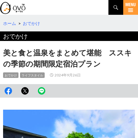
検
索
コ
ン
テ
ホーム
>
おでかけ
ン
おでかけ
ツ
へ
移
美と食と温泉をまとめて堪能 ススキ
動
の季節の期間限定宿泊プラン
2024年9月26日
おでかけ
ライフスタイル