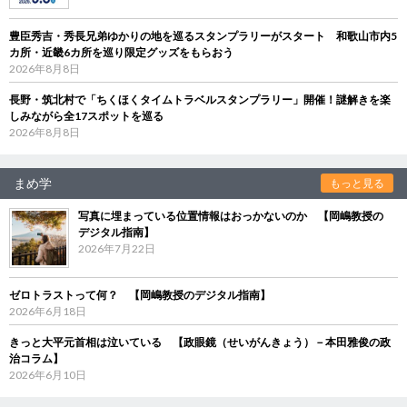
豊臣秀吉・秀長兄弟ゆかりの地を巡るスタンプラリーがスタート 和歌山市内5
カ所・近畿6カ所を巡り限定グッズをもらおう
2026年8月8日
長野・筑北村で「ちくほくタイムトラベルスタンプラリー」開催！謎解きを楽
しみながら全17スポットを巡る
2026年8月8日
まめ学
もっと見る
写真に埋まっている位置情報はおっかないのか 【岡嶋教授の
デジタル指南】
2026年7月22日
ゼロトラストって何？ 【岡嶋教授のデジタル指南】
2026年6月18日
きっと大平元首相は泣いている 【政眼鏡（せいがんきょう）－本田雅俊の政
治コラム】
2026年6月10日