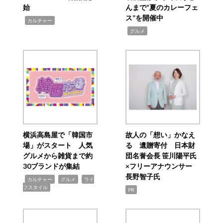
始
んまで“夏のカレーフェ
ス”を開催中
,
カルチャー
,
グルメ
横浜高島屋で「韓国市
故人の「想い」かなえ
場」がスタート 人気
る 遺贈寄付 日本財
グルメから雑貨まで約
団名誉会長 笹川陽平氏
30ブランドが集結
×フリーアナウンサー
長野智子氏
,
,
,
カルチャー
グルメ
ライ
フスタイル
PR