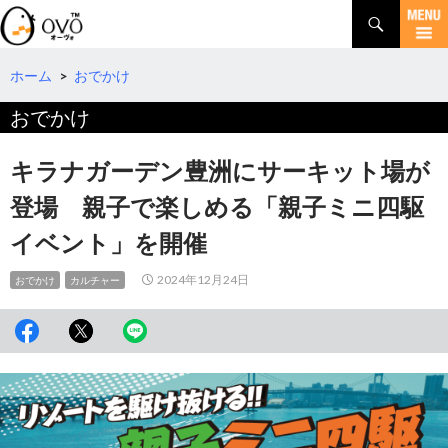
検
索
コ
ン
テ
ホーム
>
おでかけ
ン
おでかけ
ツ
へ
移
キラナガーデン豊洲にサーキット場が
動
登場 親子で楽しめる「親子ミニ四駆
イベント」を開催
2024年12月24日
おでかけ
カルチャー