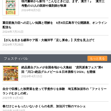
現代書林から新刊『こんなときには、まず、漢方！』 漢方三
考塾の15人の医師や薬剤師が執筆
2026年8月5日
重症筋無力症への正しい知識と理解を 8月8日広島市で公開講座、オンライン
配信も
2026年7月31日
【がんを生きる緩和ケア医・大橋洋平「足し算命」】天空を見上げて
2026年7月28日
フェスティバル
もっと見る
絶品屋台グルメが全国各地から大集結 “庶民派食フェス”第4
回「川口×絶品グルメビール＆日本酒祭り2026」を開催
2026年4月15日
自分で収穫した秋野菜を使って芋煮作りを体験 埼玉県加須市の「ファミリー
ランドむさしの村」
2025年11月4日
春だけじゃもったいないさくらの名所、加治川で秋のマルシェ
2025年10月23日