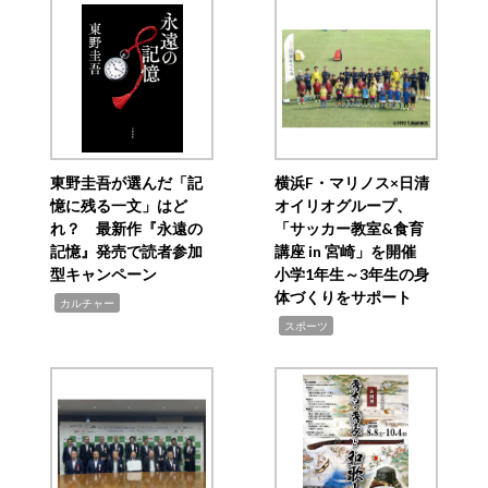
東野圭吾が選んだ「記
横浜F・マリノス×日清
憶に残る一文」はど
オイリオグループ、
れ？ 最新作『永遠の
「サッカー教室&食育
記憶』発売で読者参加
講座 in 宮崎」を開催
型キャンペーン
小学1年生～3年生の身
体づくりをサポート
,
カルチャー
,
スポーツ