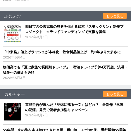
ふむふむ
もっと見る
四日市の公害克服の歴史を伝える絵本『スモックリン』制作プ
ロジェクト クラウドファンディングで支援を募集
2026年8月5日
「中東発」値上げラッシュが本格化 飲食料品値上げ、約3年ぶりの多さに
2026年8月4日
物価高でも「夏は家族で長距離ドライブ」 宿泊ドライブ予算4万円超、渋滞・
猛暑への備えも必須
2026年8月3日
カルチャー
もっと見る
東野圭吾が選んだ「記憶に残る一文」はどれ？ 最新作『永遠
の記憶』発売で読者参加型キャンペーン
2026年8月7日
55年間、京の街を走り続けてきた車両 嵐山線・モボ301形、運行開始55周年