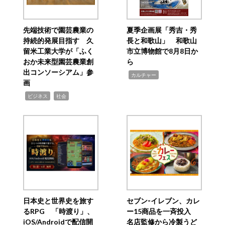
先端技術で園芸農業の
夏季企画展「秀吉・秀
持続的発展目指す 久
長と和歌山」 和歌山
留米工業大学が「ふく
市立博物館で8月8日か
おか未来型園芸農業創
ら
出コンソーシアム」参
,
カルチャー
画
,
,
ビジネス
社会
日本史と世界史を旅す
セブン‐イレブン、カレ
るRPG 「時渡り」、
ー15商品を一斉投入
iOS/Androidで配信開
名店監修から冷製うど