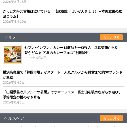
2026年6月18日
きっと大平元首相は泣いている 【政眼鏡（せいがんきょう）－本田雅俊の政
治コラム】
2026年6月10日
グルメ
もっと見る
セブン‐イレブン、カレー15商品を一斉投入 名店監修から冷
製うどんまで“夏のカレーフェス”を開催中
2026年8月6日
横浜高島屋で「韓国市場」がスタート 人気グルメから雑貨まで約30ブランド
が集結
2026年8月5日
「山梨県笛吹川フルーツ公園」でサマーフェス 富士山を眺めながら水遊び、
季節限定の桃のかき氷も
2026年8月3日
ヘルスケア
もっと見る