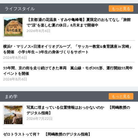
ライフスタイル
もっと見る
【京都 湯の花温泉・すみや亀峰菴】夏限定のおもてなし「旅館
で“涼”を楽しむ夏の休日」8月末まで開催中
2026年8月6日
横浜F・マリノス×日清オイリオグループ、「サッカー教室&食育講座 in 宮崎」
を開催 小学1年生～3年生の身体づくりをサポート
2026年8月6日
55年間、京の街を走り続けてきた車両 嵐山線・モボ301形、運行開始55周年
イベントを開催
2026年8月6日
まめ学
もっと見る
写真に埋まっている位置情報はおっかないのか 【岡嶋教授の
デジタル指南】
2026年7月22日
ゼロトラストって何？ 【岡嶋教授のデジタル指南】