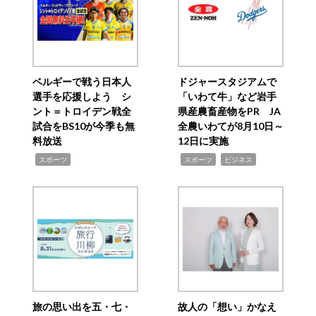
ベルギーで戦う日本人
ドジャースタジアムで
選手を応援しよう シ
「いわて牛」など岩手
ント＝トロイデン戦全
県産農畜産物をPR JA
試合をBS10が今季も無
全農いわてが8月10日～
料放送
12日に実施
,
,
,
スポーツ
スポーツ
ビジネス
旅の思い出を五・七・
故人の「想い」かなえ