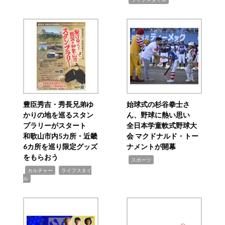
豊臣秀吉・秀長兄弟ゆ
始球式の杉谷拳士さ
かりの地を巡るスタン
ん、野球に熱い思い
プラリーがスタート
全日本学童軟式野球大
和歌山市内5カ所・近畿
会 マクドナルド・トー
6カ所を巡り限定グッズ
ナメントが開幕
をもらおう
,
スポーツ
,
,
カルチャー
ライフスタイ
ル