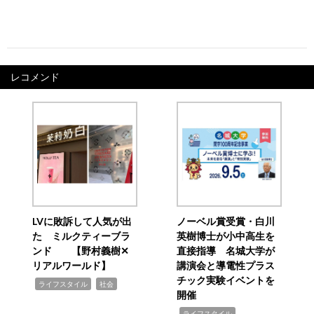
レコメンド
LVに敗訴して人気が出
ノーベル賞受賞・白川
た ミルクティーブラ
英樹博士が小中高生を
ンド 【野村義樹✕
直接指導 名城大学が
リアルワールド】
講演会と導電性プラス
チック実験イベントを
,
,
ライフスタイル
社会
開催
,
ライフスタイル