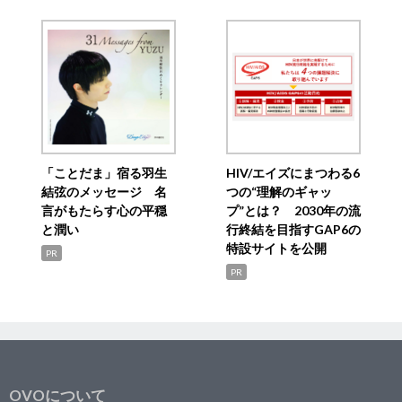
「ことだま」宿る羽生
HIV/エイズにまつわる6
結弦のメッセージ 名
つの“理解のギャッ
言がもたらす心の平穏
プ”とは？ 2030年の流
と潤い
行終結を目指すGAP6の
特設サイトを公開
PR
PR
OVOについて