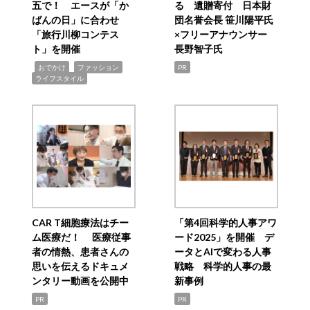
五で！ エースが「か
る 遺贈寄付 日本財
ばんの日」に合わせ
団名誉会長 笹川陽平氏
「旅行川柳コンテス
×フリーアナウンサー
ト」を開催
長野智子氏
,
,
,
おでかけ
ファッション
PR
ライフスタイル
CAR T細胞療法はチー
「第4回科学的人事アワ
ム医療だ！ 医療従事
ード2025」を開催 デ
者の情熱、患者さんの
ータとAIで変わる人事
思いを伝えるドキュメ
戦略 科学的人事の最
ンタリー動画を公開中
新事例
PR
PR