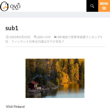
検
索
コ
ン
テ
ン
sub1
ツ
へ
2025年3月25日
860 × 573
8年連続で世界幸福度ランキング1
移
位 フィンランドの幸せの源はサウナ文化？
動
Visit Finland