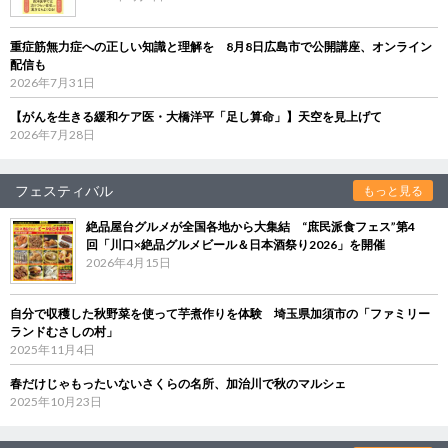
重症筋無力症への正しい知識と理解を 8月8日広島市で公開講座、オンライン
配信も
2026年7月31日
【がんを生きる緩和ケア医・大橋洋平「足し算命」】天空を見上げて
2026年7月28日
フェスティバル
もっと見る
絶品屋台グルメが全国各地から大集結 “庶民派食フェス”第4
回「川口×絶品グルメビール＆日本酒祭り2026」を開催
2026年4月15日
自分で収穫した秋野菜を使って芋煮作りを体験 埼玉県加須市の「ファミリー
ランドむさしの村」
2025年11月4日
春だけじゃもったいないさくらの名所、加治川で秋のマルシェ
2025年10月23日