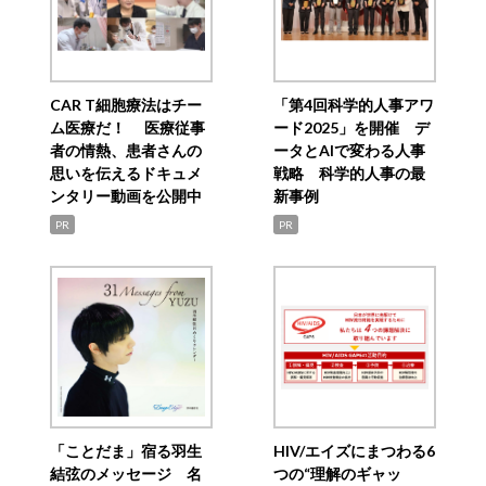
CAR T細胞療法はチー
「第4回科学的人事アワ
ム医療だ！ 医療従事
ード2025」を開催 デ
者の情熱、患者さんの
ータとAIで変わる人事
思いを伝えるドキュメ
戦略 科学的人事の最
ンタリー動画を公開中
新事例
PR
PR
「ことだま」宿る羽生
HIV/エイズにまつわる6
結弦のメッセージ 名
つの“理解のギャッ