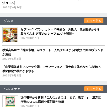
治コラム】
2026年6月10日
グルメ
もっと見る
セブン‐イレブン、カレー15商品を一斉投入 名店監修から冷
製うどんまで“夏のカレーフェス”を開催中
2026年8月6日
横浜高島屋で「韓国市場」がスタート 人気グルメから雑貨まで約30ブランド
が集結
2026年8月5日
「山梨県笛吹川フルーツ公園」でサマーフェス 富士山を眺めながら水遊び、
季節限定の桃のかき氷も
2026年8月3日
ヘルスケア
もっと見る
現代書林から新刊『こんなときには、まず、漢方！』 漢方三
考塾の15人の医師や薬剤師が執筆
2026年8月5日