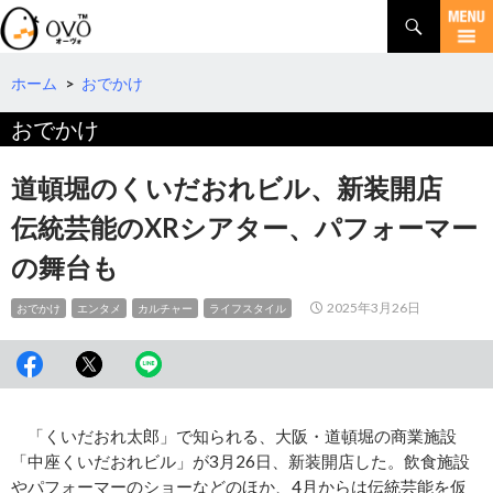
検
索
コ
ン
テ
ホーム
>
おでかけ
ン
おでかけ
ツ
へ
移
道頓堀のくいだおれビル、新装開店
動
伝統芸能のXRシアター、パフォーマー
の舞台も
2025年3月26日
おでかけ
エンタメ
カルチャー
ライフスタイル
「くいだおれ太郎」で知られる、大阪・道頓堀の商業施設
「中座くいだおれビル」が3月26日、新装開店した。飲食施設
やパフォーマーのショーなどのほか、4月からは伝統芸能を仮