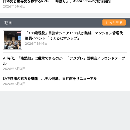
日本史と世界史を旅するRPG 「時渡り」、iOS/Androidで配信開始
2026年8月6日
動画
もっと見る
「100歳現役」目指すシニア1500人が集結 マンション管理代
務員イベント「うぇるねすシップ」
2026年8月4日
AI時代、「暗黙知」は継承できるのか 「デジブレ」説明会／ラウンドテーブ
ル
2026年8月3日
紀伊勝浦の魅力を堪能 ホテル浦島、日昇館をリニューアル
2026年8月3日