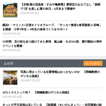
【京都 湯の花温泉・すみや亀峰菴】夏限定のおもてなし「旅館
で“涼”を楽しむ夏の休日」8月末まで開催中
2026年8月6日
横浜F・マリノス×日清オイリオグループ、「サッカー教室&食育講座 in 宮崎」
を開催 小学1年生～3年生の身体づくりをサポート
2026年8月6日
55年間、京の街を走り続けてきた車両 嵐山線・モボ301形、運行開始55周年
イベントを開催
2026年8月6日
まめ学
もっと見る
写真に埋まっている位置情報はおっかないのか 【岡嶋教授の
デジタル指南】
2026年7月22日
ゼロトラストって何？ 【岡嶋教授のデジタル指南】
2026年6月18日
きっと大平元首相は泣いている 【政眼鏡（せいがんきょう）－本田雅俊の政