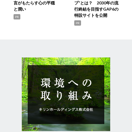
言がもたらす心の平穏
プ”とは？ 2030年の流
と潤い
行終結を目指すGAP6の
特設サイトを公開
PR
PR