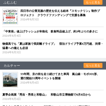
ふむふむ
もっと見る
四日市の公害克服の歴史を伝える絵本『スモックリン』制作プ
ロジェクト クラウドファンディングで支援を募集
2026年8月5日
「中東発」値上げラッシュが本格化 飲食料品値上げ、約3年ぶりの多さに
2026年8月4日
物価高でも「夏は家族で長距離ドライブ」 宿泊ドライブ予算4万円超、渋滞・
猛暑への備えも必須
2026年8月3日
カルチャー
もっと見る
55年間、京の街を走り続けてきた車両 嵐山線・モボ301形、
運行開始55周年イベントを開催
2026年8月6日
夏季企画展「秀吉・秀長と和歌山」 和歌山市立博物館で8月8日から
2026年8月6日