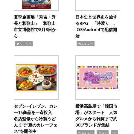
夏季企画展「秀吉・秀
日本史と世界史を旅す
長と和歌山」 和歌山
るRPG 「時渡り」、
市立博物館で8月8日か
iOS/Androidで配信開
ら
始
,
,
カルチャー
カルチャー
セブン‐イレブン、カレ
横浜高島屋で「韓国市
ー15商品を一斉投入
場」がスタート 人気
名店監修から冷製うど
グルメから雑貨まで約
んまで“夏のカレーフェ
30ブランドが集結
ス”を開催中
,
,
,
カルチャー
グルメ
ライ