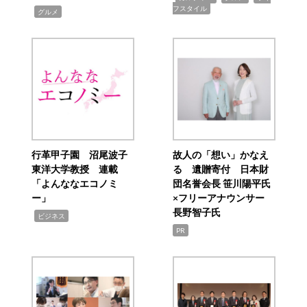
フスタイル
,
グルメ
行革甲子園 沼尾波子
故人の「想い」かなえ
東洋大学教授 連載
る 遺贈寄付 日本財
「よんななエコノミ
団名誉会長 笹川陽平氏
ー」
×フリーアナウンサー
長野智子氏
,
ビジネス
PR