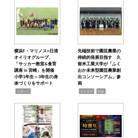
横浜F・マリノス×日清
先端技術で園芸農業の
オイリオグループ、
持続的発展目指す 久
「サッカー教室&食育
留米工業大学が「ふく
講座 in 宮崎」を開催
おか未来型園芸農業創
小学1年生～3年生の身
出コンソーシアム」参
体づくりをサポート
画
,
,
,
スポーツ
ビジネス
社会