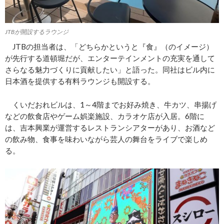
JTBが開設するラウンジ
JTBの担当者は、「どちらかというと『食』（のイメージ）
が先行する道頓堀だが、エンターテインメントの充実を通して
さらなる魅力づくりに貢献したい」と語った。同社はビル内に
日本酒を提供する有料ラウンジも開設する。
くいだおれビルは、1～4階までお好み焼き、牛カツ、串揚げ
などの飲食店やゲーム娯楽施設、カラオケ店が入居。6階に
は、吉本興業が運営するレストランシアターがあり、お酒など
の飲み物、食事を味わいながら芸人の舞台をライブで楽しめ
る。