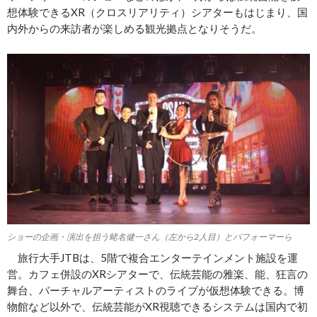
想体験できるXR（クロスリアリティ）シアターもはじまり、国
内外からの来訪者が楽しめる観光拠点となりそうだ。
ショーの企画・演出を担う蛯名健一さん（左から2人目）とパフォーマーら
旅行大手JTBは、5階で複合エンターテインメント施設を運
営。カフェ併設のXRシアターで、伝統芸能の雅楽、能、狂言の
舞台、バーチャルアーティストのライブが仮想体験できる。博
物館など以外で、伝統芸能がXR視聴できるシステムは国内で初