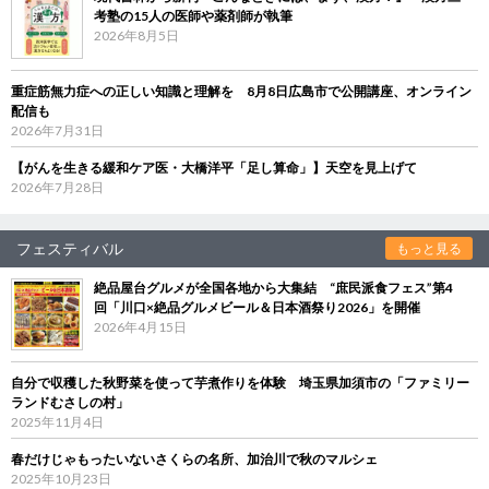
考塾の15人の医師や薬剤師が執筆
2026年8月5日
重症筋無力症への正しい知識と理解を 8月8日広島市で公開講座、オンライン
配信も
2026年7月31日
【がんを生きる緩和ケア医・大橋洋平「足し算命」】天空を見上げて
2026年7月28日
フェスティバル
もっと見る
絶品屋台グルメが全国各地から大集結 “庶民派食フェス”第4
回「川口×絶品グルメビール＆日本酒祭り2026」を開催
2026年4月15日
自分で収穫した秋野菜を使って芋煮作りを体験 埼玉県加須市の「ファミリー
ランドむさしの村」
2025年11月4日
春だけじゃもったいないさくらの名所、加治川で秋のマルシェ
2025年10月23日