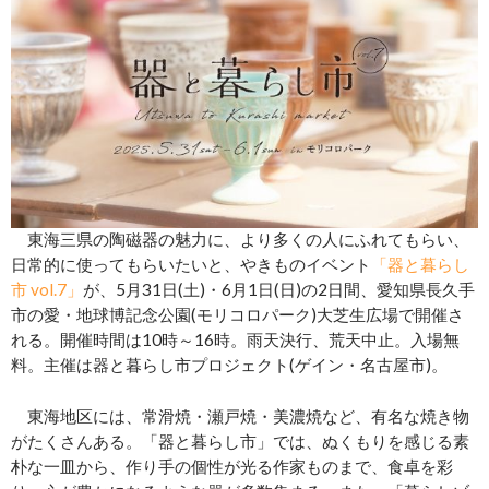
東海三県の陶磁器の魅力に、より多くの人にふれてもらい、
日常的に使ってもらいたいと、やきものイベント
「器と暮らし
市 vol.7」
が、5月31日(土)・6月1日(日)の2日間、愛知県長久手
市の愛・地球博記念公園(モリコロパーク)大芝生広場で開催さ
れる。開催時間は10時～16時。雨天決行、荒天中止。入場無
料。主催は器と暮らし市プロジェクト(ゲイン・名古屋市)。
東海地区には、常滑焼・瀬戸焼・美濃焼など、有名な焼き物
がたくさんある。「器と暮らし市」では、ぬくもりを感じる素
朴な一皿から、作り手の個性が光る作家ものまで、食卓を彩