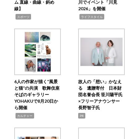
ム 直線・曲線・斜め
川でイベント「川見
線】
2026」を開催
,
,
スポーツ
ライフスタイル
6人の作家が描く“風景
故人の「想い」かなえ
と猫”の共演 歌舞伎座
る 遺贈寄付 日本財
そばのギャラリー
団名誉会長 笹川陽平氏
YOHAKUで8月20日か
×フリーアナウンサー
ら開催
長野智子氏
,
カルチャー
PR