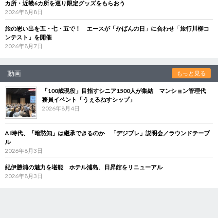
カ所・近畿6カ所を巡り限定グッズをもらおう
2026年8月8日
旅の思い出を五・七・五で！ エースが「かばんの日」に合わせ「旅行川柳コ
ンテスト」を開催
2026年8月7日
動画
もっと見る
「100歳現役」目指すシニア1500人が集結 マンション管理代
務員イベント「うぇるねすシップ」
2026年8月4日
AI時代、「暗黙知」は継承できるのか 「デジブレ」説明会／ラウンドテーブ
ル
2026年8月3日
紀伊勝浦の魅力を堪能 ホテル浦島、日昇館をリニューアル
2026年8月3日