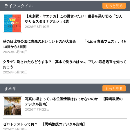
ライフスタイル
もっと見る
【東京駅・ヤエチカ】この夏食べたい！猛暑を乗り切る「ひん
やり＆スタミナグルメ」6選
2026年8月10日
秋の日比谷公園に青森のおいしいものが大集合 「んめぇ青森フェス」、9月
18日から3日間
2026年8月10日
クラゲに刺されたらどうする？ 真水で洗うのはNG、正しい応急処置を知って
おこう
2026年8月10日
まめ学
もっと見る
写真に埋まっている位置情報はおっかないのか 【岡嶋教授の
デジタル指南】
2026年7月22日
ゼロトラストって何？ 【岡嶋教授のデジタル指南】
2026年6月18日