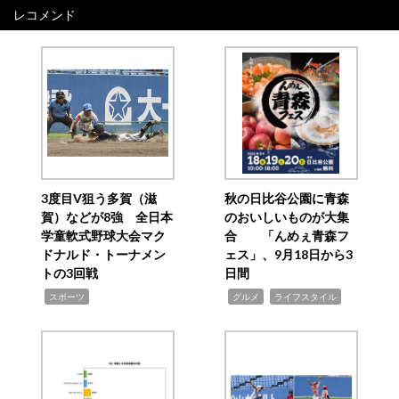
レコメンド
3度目V狙う多賀（滋
秋の日比谷公園に青森
賀）などが8強 全日本
のおいしいものが大集
学童軟式野球大会マク
合 「んめぇ青森フ
ドナルド・トーナメン
ェス」、9月18日から3
トの3回戦
日間
,
,
,
スポーツ
グルメ
ライフスタイル