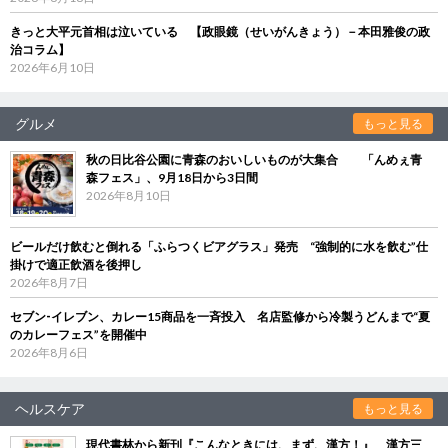
きっと大平元首相は泣いている 【政眼鏡（せいがんきょう）－本田雅俊の政
治コラム】
2026年6月10日
グルメ
もっと見る
秋の日比谷公園に青森のおいしいものが大集合 「んめぇ青
森フェス」、9月18日から3日間
2026年8月10日
ビールだけ飲むと倒れる「ふらつくビアグラス」発売 “強制的に水を飲む”仕
掛けで適正飲酒を後押し
2026年8月7日
セブン‐イレブン、カレー15商品を一斉投入 名店監修から冷製うどんまで“夏
のカレーフェス”を開催中
2026年8月6日
ヘルスケア
もっと見る
現代書林から新刊『こんなときには、まず、漢方！』 漢方三