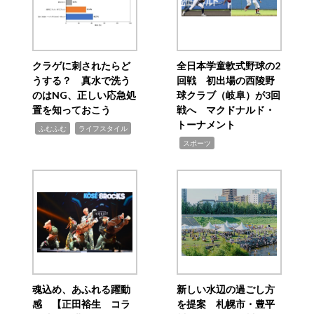
クラゲに刺されたらど
全日本学童軟式野球の2
うする？ 真水で洗う
回戦 初出場の西陵野
のはNG、正しい応急処
球クラブ（岐阜）が3回
置を知っておこう
戦へ マクドナルド・
トーナメント
,
,
ふむふむ
ライフスタイル
,
スポーツ
魂込め、あふれる躍動
新しい水辺の過ごし方
感 【正田裕生 コラ
を提案 札幌市・豊平