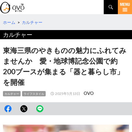
検
索
コ
ン
テ
ホーム
>
カルチャー
ン
カルチャー
ツ
へ
移
東海三県のやきものの魅力にふれてみ
動
ませんか 愛・地球博記念公園で約
200ブースが集まる「器と暮らし市」
を開催
OVO
2025年5月13日
カルチャー
ライフスタイル