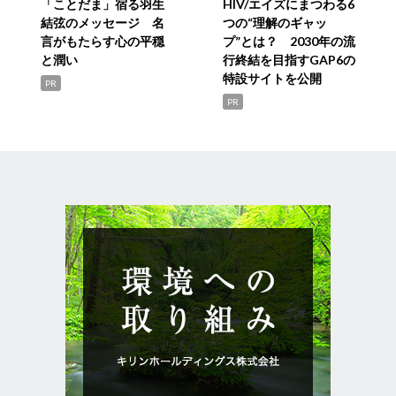
「ことだま」宿る羽生
HIV/エイズにまつわる6
結弦のメッセージ 名
つの“理解のギャッ
言がもたらす心の平穏
プ”とは？ 2030年の流
と潤い
行終結を目指すGAP6の
特設サイトを公開
PR
PR