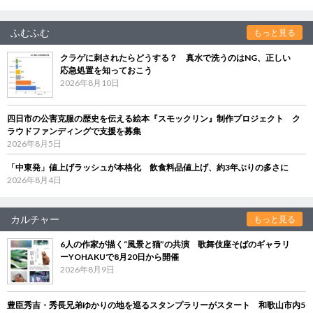
ふむふむ
もっと見る
クラゲに刺されたらどうする？ 真水で洗うのはNG、正しい
応急処置を知っておこう
2026年8月10日
四日市の公害克服の歴史を伝える絵本『スモックリン』制作プロジェクト ク
ラウドファンディングで支援を募集
2026年8月5日
「中東発」値上げラッシュが本格化 飲食料品値上げ、約3年ぶりの多さに
2026年8月4日
カルチャー
もっと見る
6人の作家が描く“風景と猫”の共演 歌舞伎座そばのギャラリ
ーYOHAKUで8月20日から開催
2026年8月9日
豊臣秀吉・秀長兄弟ゆかりの地を巡るスタンプラリーがスタート 和歌山市内5