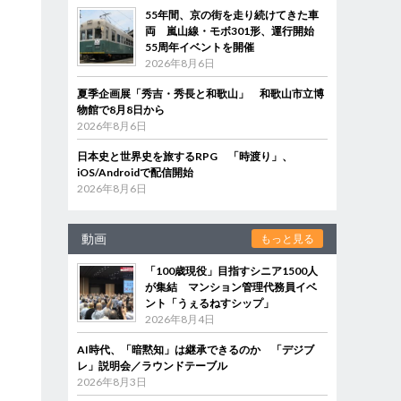
55年間、京の街を走り続けてきた車
両 嵐山線・モボ301形、運行開始
55周年イベントを開催
2026年8月6日
夏季企画展「秀吉・秀長と和歌山」 和歌山市立博
物館で8月8日から
2026年8月6日
日本史と世界史を旅するRPG 「時渡り」、
iOS/Androidで配信開始
2026年8月6日
動画
もっと見る
「100歳現役」目指すシニア1500人
が集結 マンション管理代務員イベ
ント「うぇるねすシップ」
2026年8月4日
AI時代、「暗黙知」は継承できるのか 「デジブ
レ」説明会／ラウンドテーブル
2026年8月3日