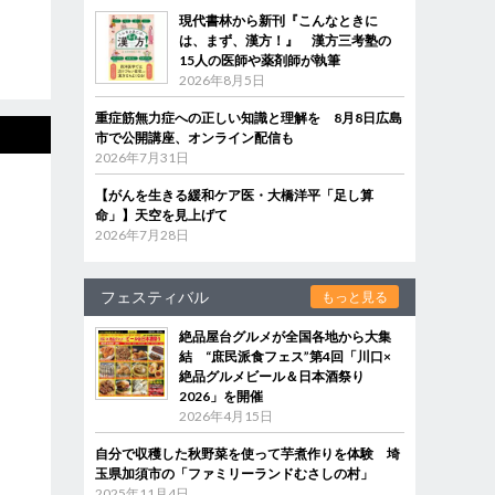
現代書林から新刊『こんなときに
は、まず、漢方！』 漢方三考塾の
15人の医師や薬剤師が執筆
2026年8月5日
重症筋無力症への正しい知識と理解を 8月8日広島
市で公開講座、オンライン配信も
2026年7月31日
【がんを生きる緩和ケア医・大橋洋平「足し算
命」】天空を見上げて
2026年7月28日
フェスティバル
もっと見る
絶品屋台グルメが全国各地から大集
結 “庶民派食フェス”第4回「川口×
絶品グルメビール＆日本酒祭り
2026」を開催
2026年4月15日
自分で収穫した秋野菜を使って芋煮作りを体験 埼
玉県加須市の「ファミリーランドむさしの村」
2025年11月4日