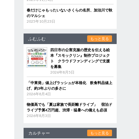
春だけじゃもったいないさくらの名所、加治川で秋
のマルシェ
2025年10月23日
ふむふむ
もっと見る
四日市の公害克服の歴史を伝える絵
本『スモックリン』制作プロジェク
ト クラウドファンディングで支援
を募集
2026年8月5日
「中東発」値上げラッシュが本格化 飲食料品値上
げ、約3年ぶりの多さに
2026年8月4日
物価高でも「夏は家族で長距離ドライブ」 宿泊ド
ライブ予算4万円超、渋滞・猛暑への備えも必須
2026年8月3日
カルチャー
もっと見る