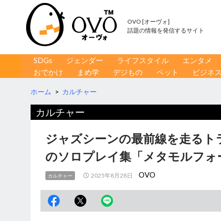
OVO [オーヴォ]
話題の情報を発信するサイト
コンテンツへ移動
検
SDGs
ジェンダー
ライフスタイル
エンタメ
索
おでかけ
まめ学
デジもの
ペット
ビジネ
ホーム
>
カルチャー
カルチャー
ジャズシーンの最前線を走るト
のソロプレイ集「メタモルフォ
OVO
2025年8月28日
カルチャー