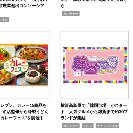
芸農業創出コンソーシア
ら
,
カルチャー
社会
イレブン、カレー15商品を
横浜高島屋で「韓国市場」がスター
 名店監修から冷製うどん
ト 人気グルメから雑貨まで約30ブ
のカレーフェス”を開催中
ランドが集結
,
,
,
カルチャー
グルメ
ライフスタイル