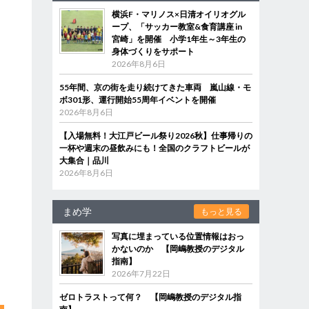
横浜F・マリノス×日清オイリオグル
ープ、「サッカー教室&食育講座 in
宮崎」を開催 小学1年生～3年生の
身体づくりをサポート
2026年8月6日
55年間、京の街を走り続けてきた車両 嵐山線・モ
ボ301形、運行開始55周年イベントを開催
2026年8月6日
【入場無料！大江戸ビール祭り2026秋】仕事帰りの
一杯や週末の昼飲みにも！全国のクラフトビールが
大集合｜品川
2026年8月6日
まめ学
もっと見る
写真に埋まっている位置情報はおっ
かないのか 【岡嶋教授のデジタル
指南】
2026年7月22日
ゼロトラストって何？ 【岡嶋教授のデジタル指