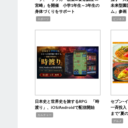
宮崎」を開催 小学1年生～3年生の
未来型園
身体づくりをサポート
ム」参画
,
,
,
スポーツ
ビジネス
日本史と世界史を旅するRPG 「時
セブン‐
渡り」、iOS/Androidで配信開始
一斉投入
まで“夏
,
カルチャー
,
グルメ