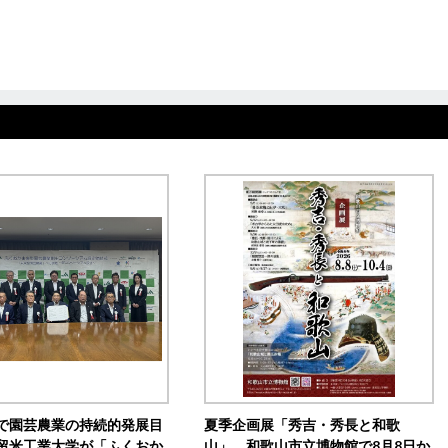
で園芸農業の持続的発展目
夏季企画展「秀吉・秀長と和歌
留米工業大学が「ふくおか
山」 和歌山市立博物館で8月8日か