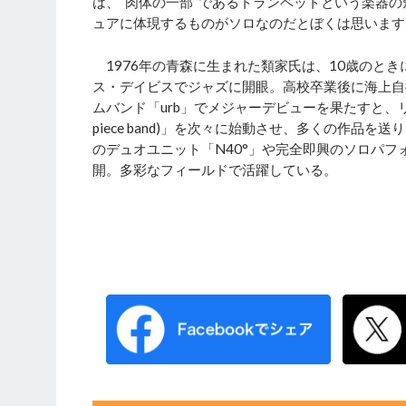
は、“肉体の一部”であるトランペットという楽器
ュアに体現するものがソロなのだとぼくは思います
1976年の青森に生まれた類家氏は、10歳のと
ス・デイビスでジャズに開眼。高校卒業後に海上自
ムバンド「urb」でメジャーデビューを果たすと、リーダーバンド
piece band)」を次々に始動させ、多くの作品
のデュオユニット「N40°」や完全即興のソロパ
開。多彩なフィールドで活躍している。