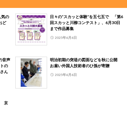
人気の
日々の“スカッと体験”を五七五で 「第6
おど
回スカッと川柳コンテスト」、6月30日
まで作品募集
2025年6月6日
の音声
明治初期の突堤の図面などを秋に公開
トの
お雇い外国人技術者のひ孫が寄贈
さん
2025年6月6日
 京