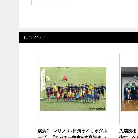
レコメンド
横浜F・マリノス×日清オイリオグル
先端技術
ープ、「サッカー教室&食育講座 in
指す 久