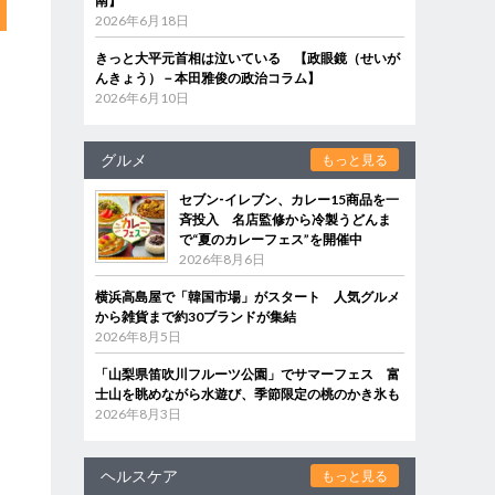
南】
2026年6月18日
きっと大平元首相は泣いている 【政眼鏡（せいが
んきょう）－本田雅俊の政治コラム】
2026年6月10日
グルメ
もっと見る
セブン‐イレブン、カレー15商品を一
斉投入 名店監修から冷製うどんま
で“夏のカレーフェス”を開催中
2026年8月6日
横浜高島屋で「韓国市場」がスタート 人気グルメ
から雑貨まで約30ブランドが集結
2026年8月5日
「山梨県笛吹川フルーツ公園」でサマーフェス 富
士山を眺めながら水遊び、季節限定の桃のかき氷も
2026年8月3日
ヘルスケア
もっと見る