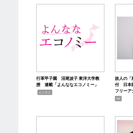
行革甲子園 沼尾波子 東洋大学教
故人の「
授 連載「よんななエコノミー」
付 日本
フリーア
,
ビジネス
PR