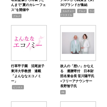
んまで“夏のカレーフェ
30ブランドが集結
ス”を開催中
,
,
,
カルチャー
グルメ
ライ
フスタイル
,
グルメ
行革甲子園 沼尾波子
故人の「想い」かなえ
東洋大学教授 連載
る 遺贈寄付 日本財
「よんななエコノミ
団名誉会長 笹川陽平氏
ー」
×フリーアナウンサー
長野智子氏
,
ビジネス
PR