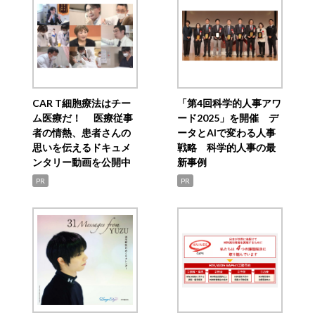
CAR T細胞療法はチー
「第4回科学的人事アワ
ム医療だ！ 医療従事
ード2025」を開催 デ
者の情熱、患者さんの
ータとAIで変わる人事
思いを伝えるドキュメ
戦略 科学的人事の最
ンタリー動画を公開中
新事例
PR
PR