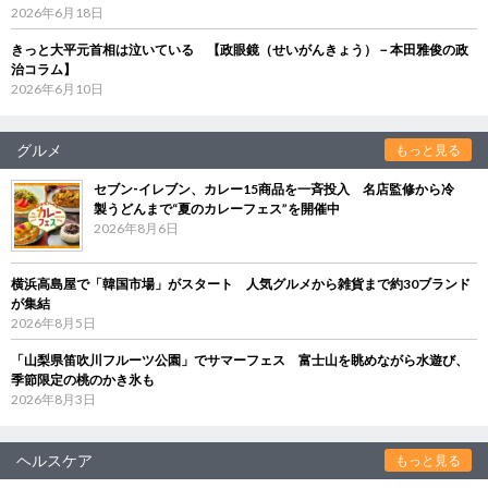
2026年6月18日
きっと大平元首相は泣いている 【政眼鏡（せいがんきょう）－本田雅俊の政
治コラム】
2026年6月10日
グルメ
もっと見る
セブン‐イレブン、カレー15商品を一斉投入 名店監修から冷
製うどんまで“夏のカレーフェス”を開催中
2026年8月6日
横浜高島屋で「韓国市場」がスタート 人気グルメから雑貨まで約30ブランド
が集結
2026年8月5日
「山梨県笛吹川フルーツ公園」でサマーフェス 富士山を眺めながら水遊び、
季節限定の桃のかき氷も
2026年8月3日
ヘルスケア
もっと見る