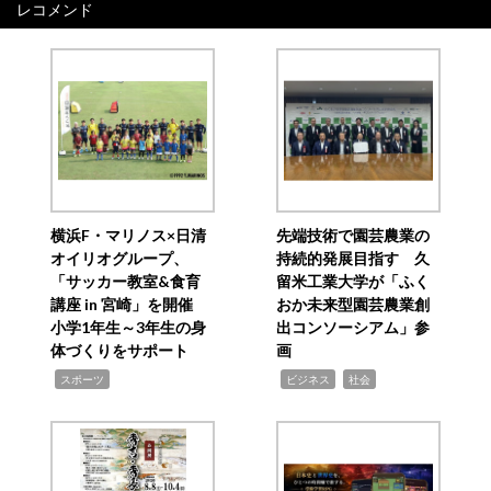
レコメンド
横浜F・マリノス×日清
先端技術で園芸農業の
オイリオグループ、
持続的発展目指す 久
「サッカー教室&食育
留米工業大学が「ふく
講座 in 宮崎」を開催
おか未来型園芸農業創
小学1年生～3年生の身
出コンソーシアム」参
体づくりをサポート
画
,
,
,
スポーツ
ビジネス
社会