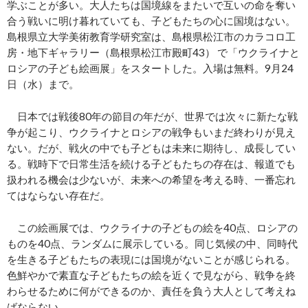
学ぶことが多い。大人たちは国境線をまたいで互いの命を奪い
合う戦いに明け暮れていても、子どもたちの心に国境はない。
島根県立大学美術教育学研究室は、島根県松江市のカラコロ工
房・地下ギャラリー（島根県松江市殿町43） で「ウクライナと
ロシアの子ども絵画展」をスタートした。入場は無料。9月24
日（水）まで。
日本では戦後80年の節目の年だが、世界では次々に新たな戦
争が起こり、ウクライナとロシアの戦争もいまだ終わりが見え
ない。だが、戦火の中でも子どもは未来に期待し、成長してい
る。戦時下で日常生活を続ける子どもたちの存在は、報道でも
扱われる機会は少ないが、未来への希望を考える時、一番忘れ
てはならない存在だ。
この絵画展では、ウクライナの子どもの絵を40点、ロシアの
ものを40点、ランダムに展示している。同じ気候の中、同時代
を生きる子どもたちの表現には国境がないことが感じられる。
色鮮やかで素直な子どもたちの絵を近くで見ながら、戦争を終
わらせるために何ができるのか、責任を負う大人として考えね
ばならない。