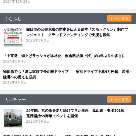
2025年10月23日
ふむふむ
もっと見る
四日市の公害克服の歴史を伝える絵本『スモックリン』制作プ
ロジェクト クラウドファンディングで支援を募集
2026年8月5日
「中東発」値上げラッシュが本格化 飲食料品値上げ、約3年ぶりの多さに
2026年8月4日
物価高でも「夏は家族で長距離ドライブ」 宿泊ドライブ予算4万円超、渋滞・
猛暑への備えも必須
2026年8月3日
カルチャー
もっと見る
55年間、京の街を走り続けてきた車両 嵐山線・モボ301形、
運行開始55周年イベントを開催
2026年8月6日