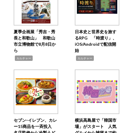
夏季企画展「秀吉・秀
日本史と世界史を旅す
長と和歌山」 和歌山
るRPG 「時渡り」、
市立博物館で8月8日か
iOS/Androidで配信開
ら
始
,
,
カルチャー
カルチャー
セブン‐イレブン、カレ
横浜高島屋で「韓国市
ー15商品を一斉投入
場」がスタート 人気
名店監修から冷製うど
グルメから雑貨まで約