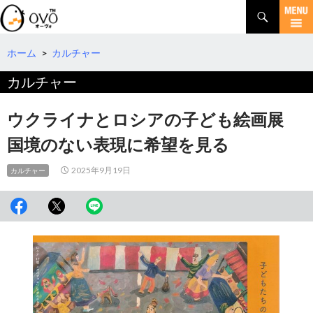
検
索
コ
ン
テ
ホーム
>
カルチャー
ン
カルチャー
ツ
へ
移
ウクライナとロシアの子ども絵画展
動
国境のない表現に希望を見る
2025年9月19日
カルチャー