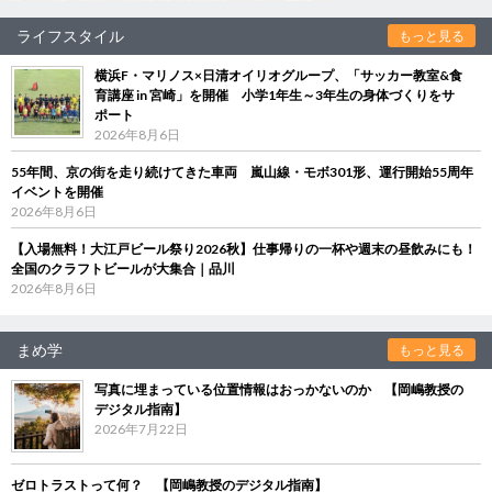
ライフスタイル
もっと見る
横浜F・マリノス×日清オイリオグループ、「サッカー教室&食
育講座 in 宮崎」を開催 小学1年生～3年生の身体づくりをサ
ポート
2026年8月6日
55年間、京の街を走り続けてきた車両 嵐山線・モボ301形、運行開始55周年
イベントを開催
2026年8月6日
【入場無料！大江戸ビール祭り2026秋】仕事帰りの一杯や週末の昼飲みにも！
全国のクラフトビールが大集合｜品川
2026年8月6日
まめ学
もっと見る
写真に埋まっている位置情報はおっかないのか 【岡嶋教授の
デジタル指南】
2026年7月22日
ゼロトラストって何？ 【岡嶋教授のデジタル指南】