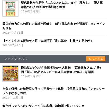
現代書林から新刊『こんなときには、まず、漢方！』 漢方三
考塾の15人の医師や薬剤師が執筆
2026年8月5日
重症筋無力症への正しい知識と理解を 8月8日広島市で公開講座、オンライン
配信も
2026年7月31日
【がんを生きる緩和ケア医・大橋洋平「足し算命」】天空を見上げて
2026年7月28日
フェスティバル
もっと見る
絶品屋台グルメが全国各地から大集結 “庶民派食フェス”第4
回「川口×絶品グルメビール＆日本酒祭り2026」を開催
2026年4月15日
自分で収穫した秋野菜を使って芋煮作りを体験 埼玉県加須市の「ファミリー
ランドむさしの村」
2025年11月4日
春だけじゃもったいないさくらの名所、加治川で秋のマルシェ