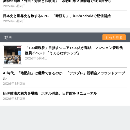
夏季企画展「秀吉・秀長と和歌山」 和歌山市立博物館で8月8日から
2026年8月6日
日本史と世界史を旅するRPG 「時渡り」、iOS/Androidで配信開始
2026年8月6日
動画
もっと見る
「100歳現役」目指すシニア1500人が集結 マンション管理代
務員イベント「うぇるねすシップ」
2026年8月4日
AI時代、「暗黙知」は継承できるのか 「デジブレ」説明会／ラウンドテーブ
ル
2026年8月3日
紀伊勝浦の魅力を堪能 ホテル浦島、日昇館をリニューアル
2026年8月3日