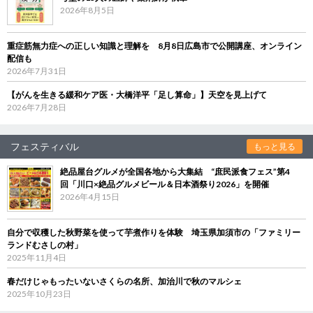
2026年8月5日
重症筋無力症への正しい知識と理解を 8月8日広島市で公開講座、オンライン
配信も
2026年7月31日
【がんを生きる緩和ケア医・大橋洋平「足し算命」】天空を見上げて
2026年7月28日
フェスティバル
もっと見る
絶品屋台グルメが全国各地から大集結 “庶民派食フェス”第4
回「川口×絶品グルメビール＆日本酒祭り2026」を開催
2026年4月15日
自分で収穫した秋野菜を使って芋煮作りを体験 埼玉県加須市の「ファミリー
ランドむさしの村」
2025年11月4日
春だけじゃもったいないさくらの名所、加治川で秋のマルシェ
2025年10月23日