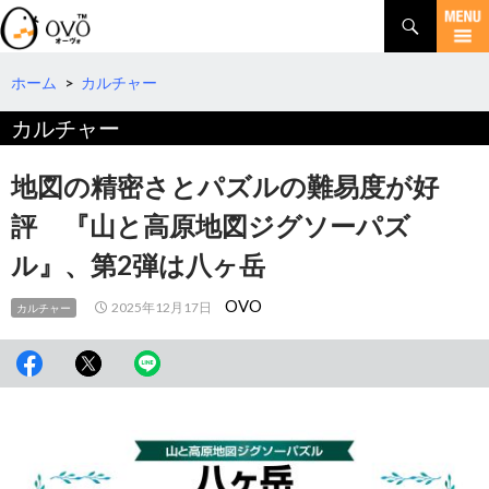
検
索
コ
ン
テ
ホーム
>
カルチャー
ン
カルチャー
ツ
へ
移
地図の精密さとパズルの難易度が好
動
評 『山と高原地図ジグソーパズ
ル』、第2弾は八ヶ岳
OVO
2025年12月17日
カルチャー