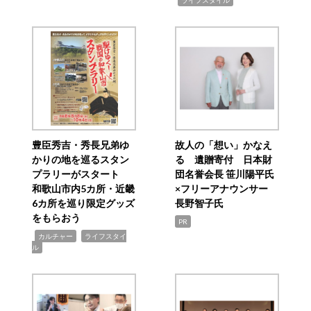
豊臣秀吉・秀長兄弟ゆ
故人の「想い」かなえ
かりの地を巡るスタン
る 遺贈寄付 日本財
プラリーがスタート
団名誉会長 笹川陽平氏
和歌山市内5カ所・近畿
×フリーアナウンサー
6カ所を巡り限定グッズ
長野智子氏
をもらおう
PR
,
,
カルチャー
ライフスタイ
ル