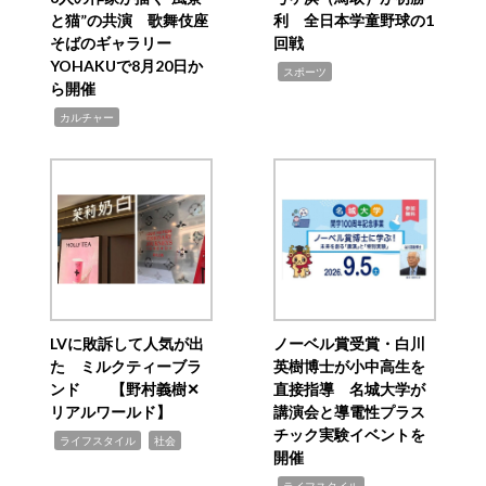
と猫”の共演 歌舞伎座
利 全日本学童野球の1
そばのギャラリー
回戦
YOHAKUで8月20日か
,
スポーツ
ら開催
,
カルチャー
LVに敗訴して人気が出
ノーベル賞受賞・白川
た ミルクティーブラ
英樹博士が小中高生を
ンド 【野村義樹✕
直接指導 名城大学が
リアルワールド】
講演会と導電性プラス
チック実験イベントを
,
,
ライフスタイル
社会
開催
,
ライフスタイル