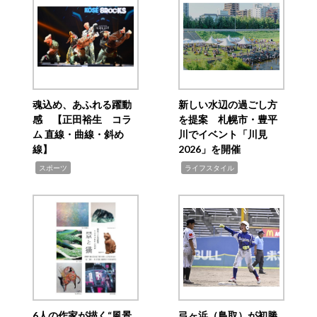
魂込め、あふれる躍動
新しい水辺の過ごし方
感 【正田裕生 コラ
を提案 札幌市・豊平
ム 直線・曲線・斜め
川でイベント「川見
線】
2026」を開催
,
,
スポーツ
ライフスタイル
6人の作家が描く“風景
弓ヶ浜（鳥取）が初勝