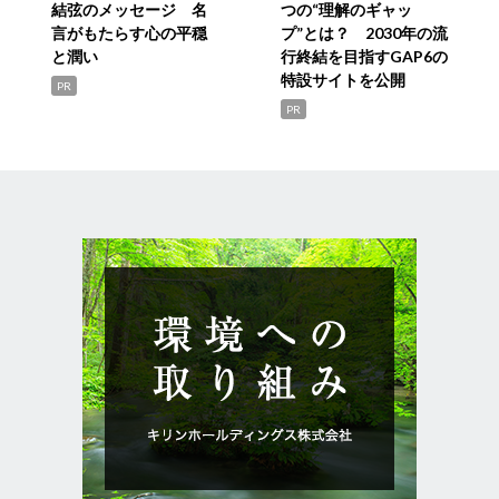
結弦のメッセージ 名
つの“理解のギャッ
言がもたらす心の平穏
プ”とは？ 2030年の流
と潤い
行終結を目指すGAP6の
特設サイトを公開
PR
PR