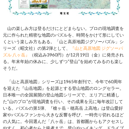
山の楽しみ方は登るだけにとどまらない。プロの現地調査を
元に作られた精密な地図のパズルを、時間をかけて形にしてい
くという楽しみ方もある。「山と高原地図ジグソーパズル」シ
リーズ（昭文社）の第2弾として、
『山と高原地図 ジグソーパ
ズル 八ヶ岳』
（税込み3960円）が12月19日（金）に発売され
る。年末年始の休みに、少しずつ“登山”を始めてみるのも楽し
そうだ。
「山と高原地図」シリーズは1965年創刊で、今年で60周年
を迎えた『山岳地図』を起源とする登山地図のロングセラー。
日本唯一の全国展開の登山地図シリーズで、エリアに精通し
た“山のプロ”が現地調査を行い、その成果を元に毎年改訂して
いる。パズルの第1弾、『槍ヶ岳・穂高岳 上高地』は登山愛好
家やパズルファンから大きな反響を呼び、一時売り切れるほど
の人気に。今回選んだ「八ヶ岳」は、首都圏からもアクセスし
やすく、初心者から上級者まで、登山やハイキング、ドライブ