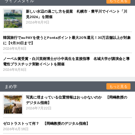
ライフスタイル
もっと見る
新しい水辺の過ごし方を提案 札幌市・豊平川でイベント「川
見2026」を開催
2026年8月9日
韓国旅行でau PAYを使うとPontaポイント最大20％還元！30万店舗以上が対象
に【9月30日まで】
2026年8月8日
ノーベル賞受賞・白川英樹博士が小中高生を直接指導 名城大学が講演会と導
電性プラスチック実験イベントを開催
2026年8月8日
まめ学
もっと見る
写真に埋まっている位置情報はおっかないのか 【岡嶋教授の
デジタル指南】
2026年7月22日
ゼロトラストって何？ 【岡嶋教授のデジタル指南】
2026年6月18日