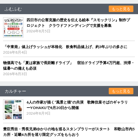
ふむふむ
もっと見る
四日市の公害克服の歴史を伝える絵本『スモックリン』制作プ
ロジェクト クラウドファンディングで支援を募集
2026年8月5日
「中東発」値上げラッシュが本格化 飲食料品値上げ、約3年ぶりの多さに
2026年8月4日
物価高でも「夏は家族で長距離ドライブ」 宿泊ドライブ予算4万円超、渋滞・
猛暑への備えも必須
2026年8月3日
カルチャー
もっと見る
6人の作家が描く“風景と猫”の共演 歌舞伎座そばのギャラリ
ーYOHAKUで8月20日から開催
2026年8月9日
豊臣秀吉・秀長兄弟ゆかりの地を巡るスタンプラリーがスタート 和歌山市内5
カ所・近畿6カ所を巡り限定グッズをもらおう