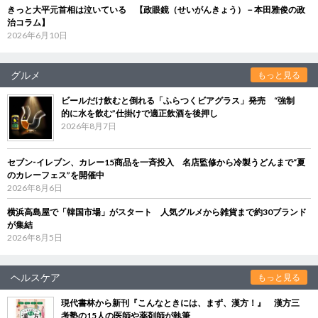
きっと大平元首相は泣いている 【政眼鏡（せいがんきょう）－本田雅俊の政
治コラム】
2026年6月10日
グルメ
もっと見る
ビールだけ飲むと倒れる「ふらつくビアグラス」発売 “強制
的に水を飲む”仕掛けで適正飲酒を後押し
2026年8月7日
セブン‐イレブン、カレー15商品を一斉投入 名店監修から冷製うどんまで“夏
のカレーフェス”を開催中
2026年8月6日
横浜高島屋で「韓国市場」がスタート 人気グルメから雑貨まで約30ブランド
が集結
2026年8月5日
ヘルスケア
もっと見る
現代書林から新刊『こんなときには、まず、漢方！』 漢方三
考塾の15人の医師や薬剤師が執筆