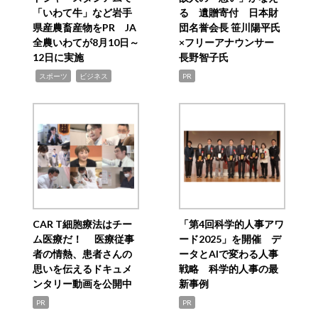
「いわて牛」など岩手
る 遺贈寄付 日本財
県産農畜産物をPR JA
団名誉会長 笹川陽平氏
全農いわてが8月10日～
×フリーアナウンサー
12日に実施
長野智子氏
,
,
スポーツ
ビジネス
PR
CAR T細胞療法はチー
「第4回科学的人事アワ
ム医療だ！ 医療従事
ード2025」を開催 デ
者の情熱、患者さんの
ータとAIで変わる人事
思いを伝えるドキュメ
戦略 科学的人事の最
ンタリー動画を公開中
新事例
PR
PR