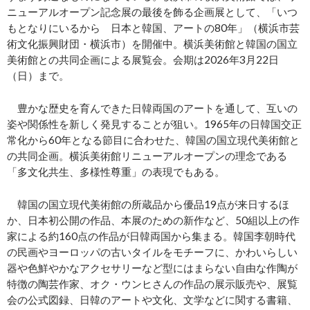
ニューアルオープン記念展の最後を飾る企画展として、「いつ
もとなりにいるから 日本と韓国、アートの80年」（横浜市芸
術文化振興財団・横浜市）を開催中。横浜美術館と韓国の国立
美術館との共同企画による展覧会。会期は2026年3月22日
（日）まで。
豊かな歴史を育んできた日韓両国のアートを通して、互いの
姿や関係性を新しく発見することが狙い。1965年の日韓国交正
常化から60年となる節目に合わせた、韓国の国立現代美術館と
の共同企画。横浜美術館リニューアルオープンの理念である
「多文化共生、多様性尊重」の表現でもある。
韓国の国立現代美術館の所蔵品から優品19点が来日するほ
か、日本初公開の作品、本展のための新作など、50組以上の作
家による約160点の作品が日韓両国から集まる。韓国李朝時代
の民画やヨーロッパの古いタイルをモチーフに、かわいらしい
器や色鮮やかなアクセサリーなど型にはまらない自由な作陶が
特徴の陶芸作家、オク・ウンヒさんの作品の展示販売や、展覧
会の公式図録、日韓のアートや文化、文学などに関する書籍、