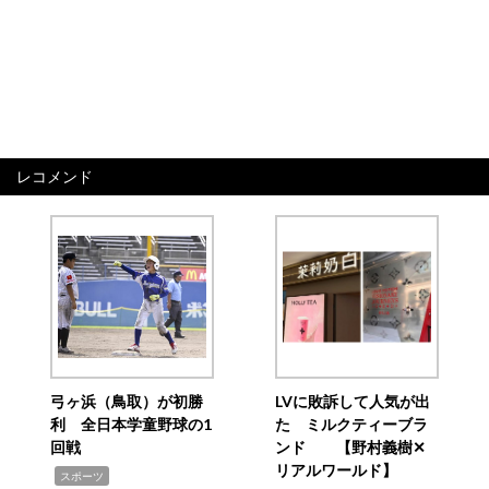
レコメンド
弓ヶ浜（鳥取）が初勝
LVに敗訴して人気が出
利 全日本学童野球の1
た ミルクティーブラ
回戦
ンド 【野村義樹✕
リアルワールド】
,
スポーツ