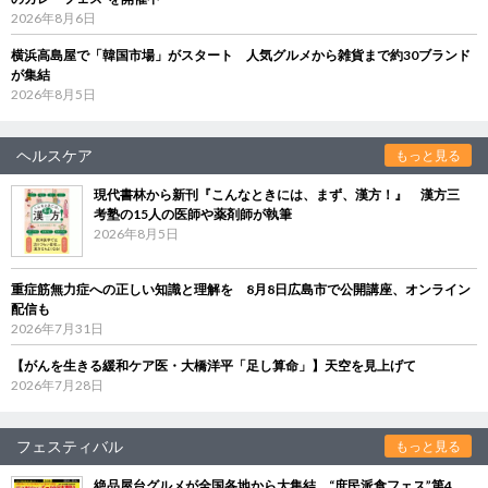
2026年8月6日
横浜高島屋で「韓国市場」がスタート 人気グルメから雑貨まで約30ブランド
が集結
2026年8月5日
ヘルスケア
もっと見る
現代書林から新刊『こんなときには、まず、漢方！』 漢方三
考塾の15人の医師や薬剤師が執筆
2026年8月5日
重症筋無力症への正しい知識と理解を 8月8日広島市で公開講座、オンライン
配信も
2026年7月31日
【がんを生きる緩和ケア医・大橋洋平「足し算命」】天空を見上げて
2026年7月28日
フェスティバル
もっと見る
絶品屋台グルメが全国各地から大集結 “庶民派食フェス”第4