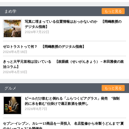
まめ学
もっと見る
写真に埋まっている位置情報はおっかないのか 【岡嶋教授の
デジタル指南】
2026年7月22日
ゼロトラストって何？ 【岡嶋教授のデジタル指南】
2026年6月18日
きっと大平元首相は泣いている 【政眼鏡（せいがんきょう）－本田雅俊の政
治コラム】
2026年6月10日
グルメ
もっと見る
ビールだけ飲むと倒れる「ふらつくビアグラス」発売 “強制
的に水を飲む”仕掛けで適正飲酒を後押し
2026年8月7日
セブン‐イレブン、カレー15商品を一斉投入 名店監修から冷製うどんまで“夏
のカレーフェス”を開催中