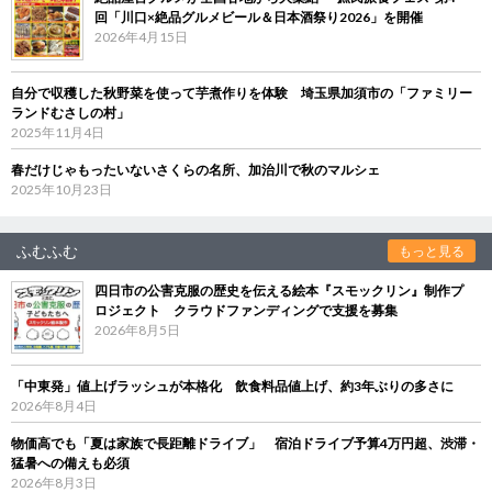
回「川口×絶品グルメビール＆日本酒祭り2026」を開催
2026年4月15日
自分で収穫した秋野菜を使って芋煮作りを体験 埼玉県加須市の「ファミリー
ランドむさしの村」
2025年11月4日
春だけじゃもったいないさくらの名所、加治川で秋のマルシェ
2025年10月23日
ふむふむ
もっと見る
四日市の公害克服の歴史を伝える絵本『スモックリン』制作プ
ロジェクト クラウドファンディングで支援を募集
2026年8月5日
「中東発」値上げラッシュが本格化 飲食料品値上げ、約3年ぶりの多さに
2026年8月4日
物価高でも「夏は家族で長距離ドライブ」 宿泊ドライブ予算4万円超、渋滞・
猛暑への備えも必須
2026年8月3日