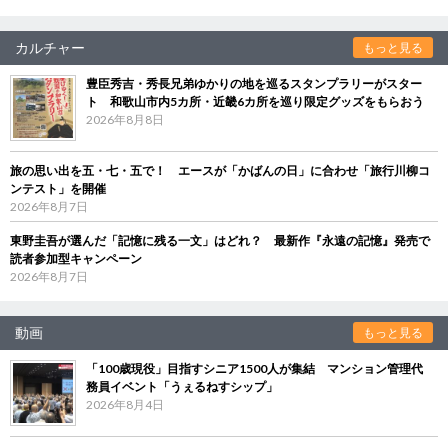
カルチャー
もっと見る
豊臣秀吉・秀長兄弟ゆかりの地を巡るスタンプラリーがスター
ト 和歌山市内5カ所・近畿6カ所を巡り限定グッズをもらおう
2026年8月8日
旅の思い出を五・七・五で！ エースが「かばんの日」に合わせ「旅行川柳コ
ンテスト」を開催
2026年8月7日
東野圭吾が選んだ「記憶に残る一文」はどれ？ 最新作『永遠の記憶』発売で
読者参加型キャンペーン
2026年8月7日
動画
もっと見る
「100歳現役」目指すシニア1500人が集結 マンション管理代
務員イベント「うぇるねすシップ」
2026年8月4日