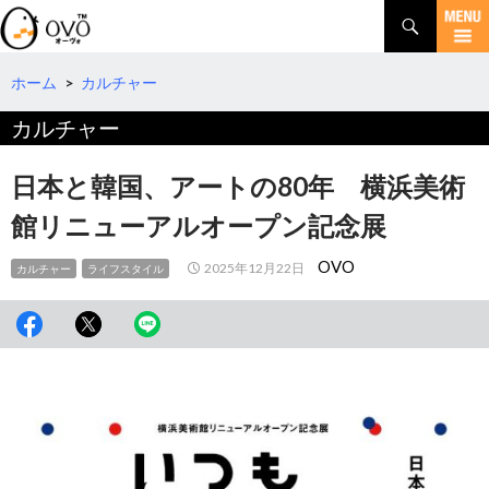
検
索
コ
ン
テ
ホーム
>
カルチャー
ン
カルチャー
ツ
へ
移
日本と韓国、アートの80年 横浜美術
動
館リニューアルオープン記念展
OVO
2025年12月22日
カルチャー
ライフスタイル