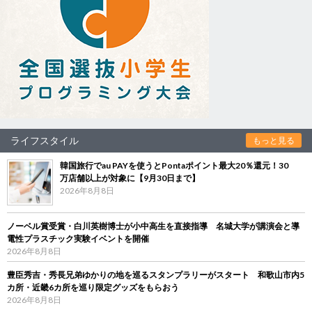
ライフスタイル
もっと見る
韓国旅行でau PAYを使うとPontaポイント最大20％還元！30
万店舗以上が対象に【9月30日まで】
2026年8月8日
ノーベル賞受賞・白川英樹博士が小中高生を直接指導 名城大学が講演会と導
電性プラスチック実験イベントを開催
2026年8月8日
豊臣秀吉・秀長兄弟ゆかりの地を巡るスタンプラリーがスタート 和歌山市内5
カ所・近畿6カ所を巡り限定グッズをもらおう
2026年8月8日