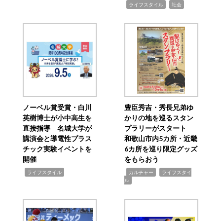
,
,
ライフスタイル
社会
ノーベル賞受賞・白川
豊臣秀吉・秀長兄弟ゆ
英樹博士が小中高生を
かりの地を巡るスタン
直接指導 名城大学が
プラリーがスタート
講演会と導電性プラス
和歌山市内5カ所・近畿
チック実験イベントを
6カ所を巡り限定グッズ
開催
をもらおう
,
,
,
ライフスタイル
カルチャー
ライフスタイ
ル