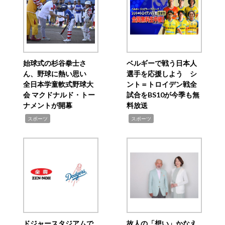
始球式の杉谷拳士さ
ベルギーで戦う日本人
ん、野球に熱い思い
選手を応援しよう シ
全日本学童軟式野球大
ント＝トロイデン戦全
会 マクドナルド・トー
試合をBS10が今季も無
ナメントが開幕
料放送
,
,
スポーツ
スポーツ
ドジャースタジアムで
故人の「想い」かなえ