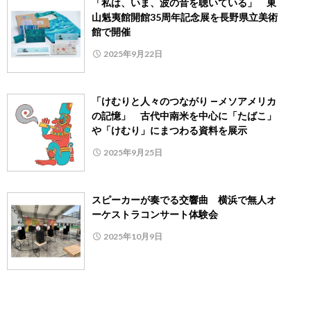
「私は、いま、波の音を聴いている」 東
山魁夷館開館35周年記念展を長野県立美術
館で開催
2025年9月22日
「けむりと人々のつながり ―メソアメリカ
の記憶」 古代中南米を中心に「たばこ」
や「けむり」にまつわる資料を展示
2025年9月25日
スピーカーが奏でる交響曲 横浜で無人オ
ーケストラコンサート体験会
2025年10月9日