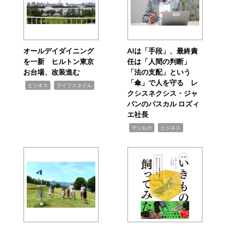
オールデイダイニング
AIは「手段」、最終責
を一新 ヒルトン東京
任は「人間の判断」
お台場、改装進む
「法の支配」という
「傘」で人を守る レ
,
,
ビジネス
ライフスタイル
クシスネクシス・ジャ
パンのパスカル ロズィ
エ社長
,
,
デジもの
ビジネス