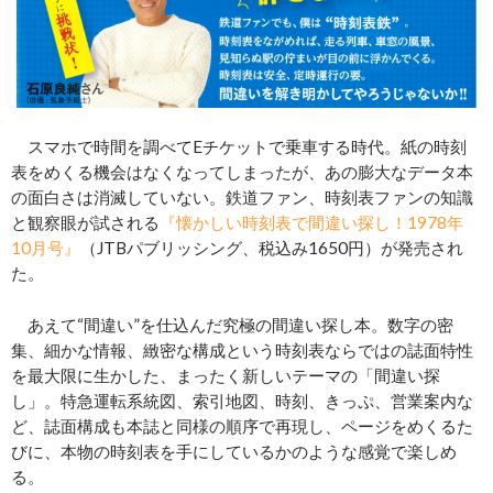
スマホで時間を調べてEチケットで乗車する時代。紙の時刻
表をめくる機会はなくなってしまったが、あの膨大なデータ本
の面白さは消滅していない。鉄道ファン、時刻表ファンの知識
と観察眼が試される
『懐かしい時刻表で間違い探し！1978年
10月号』
（JTBパブリッシング、税込み1650円）が発売され
た。
あえて“間違い”を仕込んだ究極の間違い探し本。数字の密
集、細かな情報、緻密な構成という時刻表ならではの誌面特性
を最大限に生かした、まったく新しいテーマの「間違い探
し」。特急運転系統図、索引地図、時刻、きっぷ、営業案内な
ど、誌面構成も本誌と同様の順序で再現し、ページをめくるた
びに、本物の時刻表を手にしているかのような感覚で楽しめ
る。