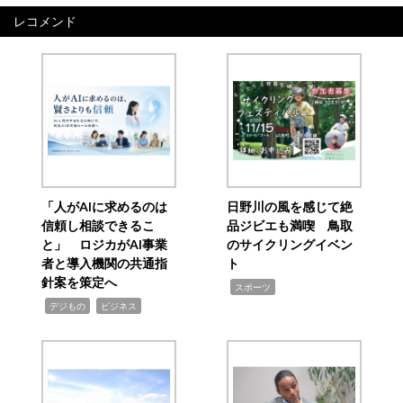
レコメンド
「人がAIに求めるのは
日野川の風を感じて絶
信頼し相談できるこ
品ジビエも満喫 鳥取
と」 ロジカがAI事業
のサイクリングイベン
者と導入機関の共通指
ト
針案を策定へ
,
スポーツ
,
,
デジもの
ビジネス