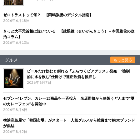
ゼロトラストって何？ 【岡嶋教授のデジタル指南】
2026年6月18日
きっと大平元首相は泣いている 【政眼鏡（せいがんきょう）－本田雅俊の政
治コラム】
2026年6月10日
グルメ
もっと見る
ビールだけ飲むと倒れる「ふらつくビアグラス」発売 “強制
的に水を飲む”仕掛けで適正飲酒を後押し
2026年8月7日
セブン‐イレブン、カレー15商品を一斉投入 名店監修から冷製うどんまで“夏
のカレーフェス”を開催中
2026年8月6日
横浜高島屋で「韓国市場」がスタート 人気グルメから雑貨まで約30ブランド
が集結
2026年8月5日