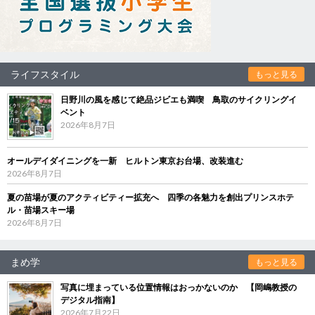
ライフスタイル
もっと見る
日野川の風を感じて絶品ジビエも満喫 鳥取のサイクリングイ
ベント
2026年8月7日
オールデイダイニングを一新 ヒルトン東京お台場、改装進む
2026年8月7日
夏の苗場が夏のアクティビティー拡充へ 四季の各魅力を創出プリンスホテ
ル・苗場スキー場
2026年8月7日
まめ学
もっと見る
写真に埋まっている位置情報はおっかないのか 【岡嶋教授の
デジタル指南】
2026年7月22日