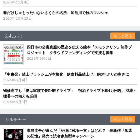
2025年11月4日
春だけじゃもったいないさくらの名所、加治川で秋のマルシェ
2025年10月23日
ふむふむ
もっと見る
四日市の公害克服の歴史を伝える絵本『スモックリン』制作プ
ロジェクト クラウドファンディングで支援を募集
2026年8月5日
「中東発」値上げラッシュが本格化 飲食料品値上げ、約3年ぶりの多さに
2026年8月4日
物価高でも「夏は家族で長距離ドライブ」 宿泊ドライブ予算4万円超、渋滞・
猛暑への備えも必須
2026年8月3日
カルチャー
もっと見る
東野圭吾が選んだ「記憶に残る一文」はどれ？ 最新作『永遠
の記憶』発売で読者参加型キャンペーン