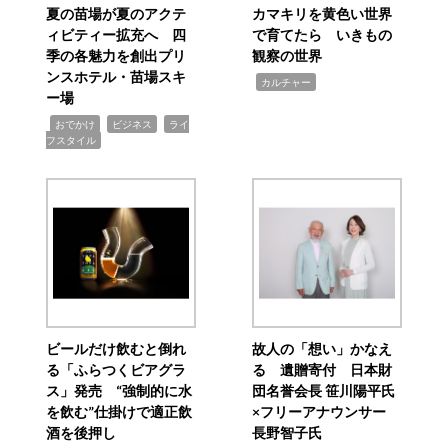
夏の苗場が夏のアクテ
カマキリを黄色い世界
ィビティー拡充へ 四
で育てたら いきもの
季の各魅力を創出プリ
観察の世界
ンスホテル・苗場スキ
,
カルチャー
ー場
,
,
,
おでかけ
ビジネス
ライ
フスタイル
ビールだけ飲むと倒れ
故人の「想い」かなえ
る「ふらつくビアグラ
る 遺贈寄付 日本財
ス」発売 “強制的に水
団名誉会長 笹川陽平氏
を飲む”仕掛けで適正飲
×フリーアナウンサー
酒を後押し
長野智子氏