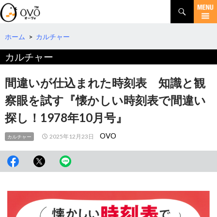
検
索
コ
ン
テ
ホーム
>
カルチャー
ン
カルチャー
ツ
へ
移
間違いが仕込まれた時刻表 知識と観
動
察眼を試す『懐かしい時刻表で間違い
探し！1978年10月号』
OVO
2025年12月23日
カルチャー