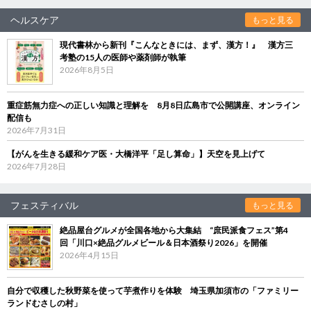
ヘルスケア
もっと見る
現代書林から新刊『こんなときには、まず、漢方！』 漢方三
考塾の15人の医師や薬剤師が執筆
2026年8月5日
重症筋無力症への正しい知識と理解を 8月8日広島市で公開講座、オンライン
配信も
2026年7月31日
【がんを生きる緩和ケア医・大橋洋平「足し算命」】天空を見上げて
2026年7月28日
フェスティバル
もっと見る
絶品屋台グルメが全国各地から大集結 “庶民派食フェス”第4
回「川口×絶品グルメビール＆日本酒祭り2026」を開催
2026年4月15日
自分で収穫した秋野菜を使って芋煮作りを体験 埼玉県加須市の「ファミリー
ランドむさしの村」