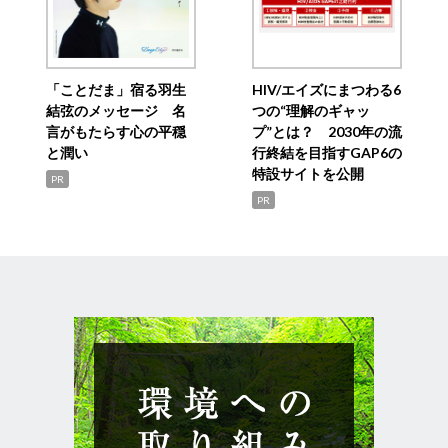
「ことだま」宿る羽生
HIV/エイズにまつわる6
結弦のメッセージ 名
つの“理解のギャッ
言がもたらす心の平穏
プ”とは？ 2030年の流
と潤い
行終結を目指すGAP6の
特設サイトを公開
PR
PR