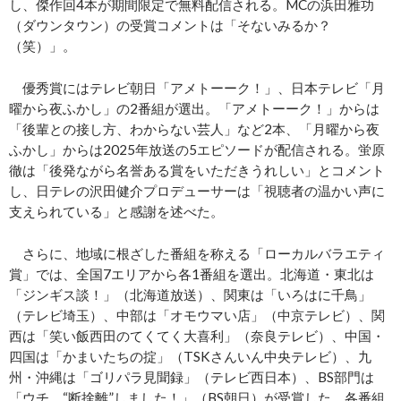
し、傑作回4本が期間限定で無料配信される。MCの浜田雅功
（ダウンタウン）の受賞コメントは「そないみるか？
（笑）」。
優秀賞にはテレビ朝日「アメトーーク！」、日本テレビ「月
曜から夜ふかし」の2番組が選出。「アメトーーク！」からは
「後輩との接し方、わからない芸人」など2本、「月曜から夜
ふかし」からは2025年放送の5エピソードが配信される。蛍原
徹は「後発ながら名誉ある賞をいただきうれしい」とコメント
し、日テレの沢田健介プロデューサーは「視聴者の温かい声に
支えられている」と感謝を述べた。
さらに、地域に根ざした番組を称える「ローカルバラエティ
賞」では、全国7エリアから各1番組を選出。北海道・東北は
「ジンギス談！」（北海道放送）、関東は「いろはに千鳥」
（テレビ埼玉）、中部は「オモウマい店」（中京テレビ）、関
西は「笑い飯西田のてくてく大喜利」（奈良テレビ）、中国・
四国は「かまいたちの掟」（TSKさんいん中央テレビ）、九
州・沖縄は「ゴリパラ見聞録」（テレビ西日本）、BS部門は
「ウチ、“断捨離”しました！」（BS朝日）が受賞した。各番組