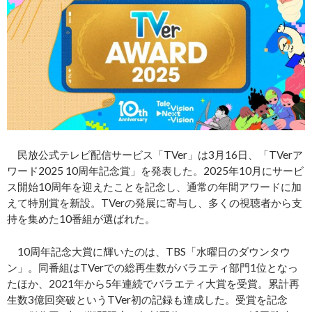
民放公式テレビ配信サービス「TVer」は3月16日、「TVerア
ワード2025 10周年記念賞」を発表した。2025年10月にサービ
ス開始10周年を迎えたことを記念し、通常の年間アワードに加
えて特別賞を新設。TVerの発展に寄与し、多くの視聴者から支
持を集めた10番組が選ばれた。
10周年記念大賞に輝いたのは、TBS「水曜日のダウンタウ
ン」。同番組はTVerでの総再生数がバラエティ部門1位となっ
たほか、2021年から5年連続でバラエティ大賞を受賞。累計再
生数3億回突破というTVer初の記録も達成した。受賞を記念