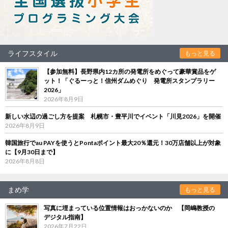
ライフスタイル
もっと見る
【参加無料】長野県内12カ所の発電所をめぐって豪華賞品をゲ
ット！「ぐるーっと！信州ダムめぐり 発電所スタンプラリー
2026」
2026年8月9日
新しい水辺の過ごし方を提案 札幌市・豊平川でイベント「川見2026」を開催
2026年8月9日
韓国旅行でau PAYを使うとPontaポイント最大20％還元！30万店舗以上が対象
に【9月30日まで】
2026年8月8日
まめ学
もっと見る
写真に埋まっている位置情報はおっかないのか 【岡嶋教授の
デジタル指南】
2026年7月22日