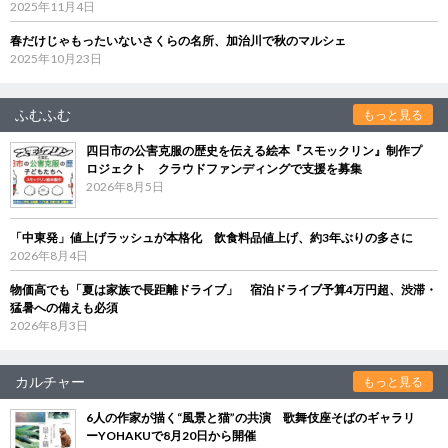
2025年11月4日
春だけじゃもったいないさくらの名所、加治川で秋のマルシェ
2025年10月23日
ふむふむ
もっと見る
四日市の公害克服の歴史を伝える絵本『スモックリン』制作プ
ロジェクト クラウドファンディングで支援を募集
2026年8月5日
「中東発」値上げラッシュが本格化 飲食料品値上げ、約3年ぶりの多さに
2026年8月4日
物価高でも「夏は家族で長距離ドライブ」 宿泊ドライブ予算4万円超、渋滞・
猛暑への備えも必須
2026年8月3日
カルチャー
もっと見る
6人の作家が描く“風景と猫”の共演 歌舞伎座そばのギャラリ
ーYOHAKUで8月20日から開催