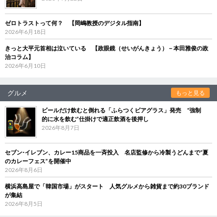
ゼロトラストって何？ 【岡嶋教授のデジタル指南】
2026年6月18日
きっと大平元首相は泣いている 【政眼鏡（せいがんきょう）－本田雅俊の政
治コラム】
2026年6月10日
グルメ
もっと見る
ビールだけ飲むと倒れる「ふらつくビアグラス」発売 “強制
的に水を飲む”仕掛けで適正飲酒を後押し
2026年8月7日
セブン‐イレブン、カレー15商品を一斉投入 名店監修から冷製うどんまで“夏
のカレーフェス”を開催中
2026年8月6日
横浜高島屋で「韓国市場」がスタート 人気グルメから雑貨まで約30ブランド
が集結
2026年8月5日