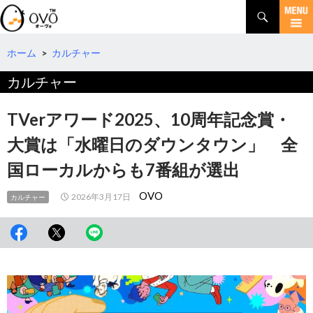
検
索
コ
ン
テ
ホーム
>
カルチャー
ン
カルチャー
ツ
へ
移
TVerアワード2025、10周年記念賞・
動
大賞は「水曜日のダウンタウン」 全
国ローカルからも7番組が選出
OVO
2026年3月17日
カルチャー