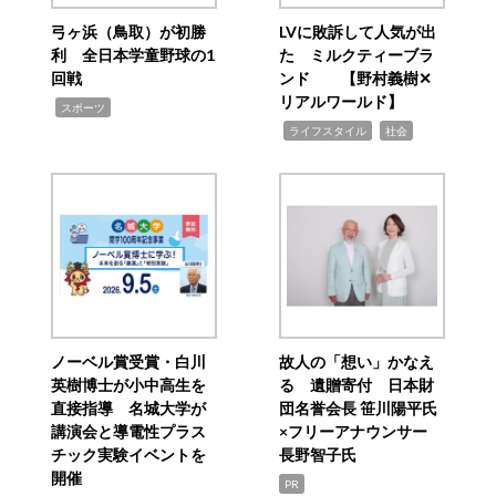
弓ヶ浜（鳥取）が初勝
LVに敗訴して人気が出
利 全日本学童野球の1
た ミルクティーブラ
回戦
ンド 【野村義樹✕
リアルワールド】
,
スポーツ
,
,
ライフスタイル
社会
ノーベル賞受賞・白川
故人の「想い」かなえ
英樹博士が小中高生を
る 遺贈寄付 日本財
直接指導 名城大学が
団名誉会長 笹川陽平氏
講演会と導電性プラス
×フリーアナウンサー
チック実験イベントを
長野智子氏
開催
PR