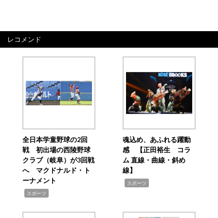
レコメンド
全日本学童野球の2回
魂込め、あふれる躍動
戦 初出場の西陵野球
感 【正田裕生 コラ
クラブ（岐阜）が3回戦
ム 直線・曲線・斜め
へ マクドナルド・ト
線】
ーナメント
,
スポーツ
,
スポーツ