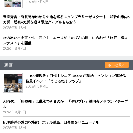
2026年8月9日
豊臣秀吉・秀長兄弟ゆかりの地を巡るスタンプラリーがスタート 和歌山市内5
カ所・近畿6カ所を巡り限定グッズをもらおう
2026年8月8日
旅の思い出を五・七・五で！ エースが「かばんの日」に合わせ「旅行川柳コ
ンテスト」を開催
2026年8月7日
動画
もっと見る
「100歳現役」目指すシニア1500人が集結 マンション管理代
務員イベント「うぇるねすシップ」
2026年8月4日
AI時代、「暗黙知」は継承できるのか 「デジブレ」説明会／ラウンドテーブ
ル
2026年8月3日
紀伊勝浦の魅力を堪能 ホテル浦島、日昇館をリニューアル
2026年8月3日