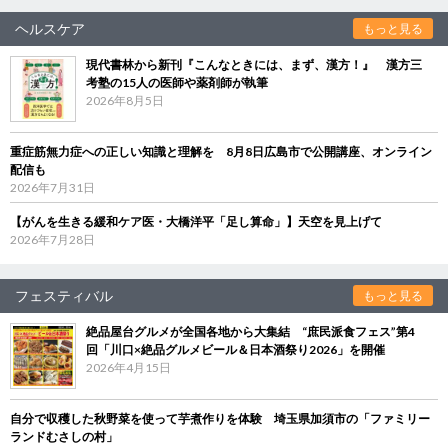
ヘルスケア
もっと見る
現代書林から新刊『こんなときには、まず、漢方！』 漢方三
考塾の15人の医師や薬剤師が執筆
2026年8月5日
重症筋無力症への正しい知識と理解を 8月8日広島市で公開講座、オンライン
配信も
2026年7月31日
【がんを生きる緩和ケア医・大橋洋平「足し算命」】天空を見上げて
2026年7月28日
フェスティバル
もっと見る
絶品屋台グルメが全国各地から大集結 “庶民派食フェス”第4
回「川口×絶品グルメビール＆日本酒祭り2026」を開催
2026年4月15日
自分で収穫した秋野菜を使って芋煮作りを体験 埼玉県加須市の「ファミリー
ランドむさしの村」