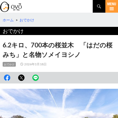
検
索
コ
ン
テ
ホーム
>
おでかけ
ン
おでかけ
ツ
へ
移
6.2キロ、700本の桜並木 「はだの桜
動
みち」と名物ソメイヨシノ
2026年3月18日
おでかけ