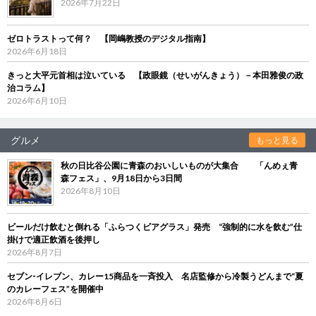
2026年7月22日
ゼロトラストって何？ 【岡嶋教授のデジタル指南】
2026年6月18日
きっと大平元首相は泣いている 【政眼鏡（せいがんきょう）－本田雅俊の政
治コラム】
2026年6月10日
グルメ
もっと見る
秋の日比谷公園に青森のおいしいものが大集合 「んめぇ青
森フェス」、9月18日から3日間
2026年8月10日
ビールだけ飲むと倒れる「ふらつくビアグラス」発売 “強制的に水を飲む”仕
掛けで適正飲酒を後押し
2026年8月7日
セブン‐イレブン、カレー15商品を一斉投入 名店監修から冷製うどんまで“夏
のカレーフェス”を開催中
2026年8月6日