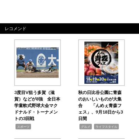
レコメンド
3度目V狙う多賀（滋
秋の日比谷公園に青森
賀）などが8強 全日本
のおいしいものが大集
学童軟式野球大会マク
合 「んめぇ青森フ
ドナルド・トーナメン
ェス」、9月18日から3
トの3回戦
日間
,
,
,
スポーツ
グルメ
ライフスタイル