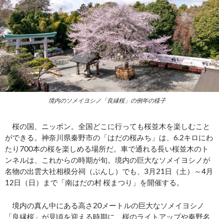
境内のソメイヨシノ「良縁桜」の例年の様子
桜の国、ニッポン。全国どこに行っても桜並木を楽しむこと
ができる。神奈川県秦野市の「はだの桜みち」は、6.2キロにわ
たり700本の桜を楽しめる場所だ。車で通れる長い桜並木のト
ンネルは、これからの時期が旬。境内の巨大なソメイヨシノが
名物の出雲大社相模分祠（ぶんし）でも、3月21日（土）～4月
12日（日）まで「南はだの村 桜まつり」を開催する。
境内の真ん中にある高さ20メートルの巨大なソメイヨシノ
「良縁桜」が見頃を迎える時期に、桜のライトアップや秦野名