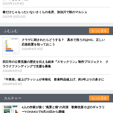
2025年11月4日
春だけじゃもったいないさくらの名所、加治川で秋のマルシェ
2025年10月23日
ふむふむ
もっと見る
クラゲに刺されたらどうする？ 真水で洗うのはNG、正しい
応急処置を知っておこう
2026年8月10日
四日市の公害克服の歴史を伝える絵本『スモックリン』制作プロジェクト ク
ラウドファンディングで支援を募集
2026年8月5日
「中東発」値上げラッシュが本格化 飲食料品値上げ、約3年ぶりの多さに
2026年8月4日
カルチャー
もっと見る
6人の作家が描く“風景と猫”の共演 歌舞伎座そばのギャラリ
ーYOHAKUで8月20日から開催