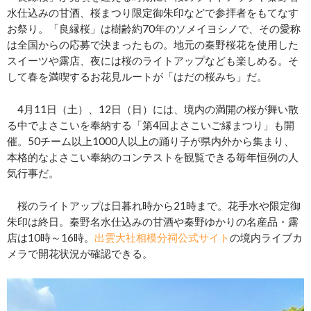
水仕込みの甘酒、桜まつり限定御朱印などで参拝者をもてなす
お祭り。「良縁桜」は樹齢約70年のソメイヨシノで、その愛称
は全国からの応募で決まったもの。地元の秦野桜花を使用した
スイーツや露店、夜には桜のライトアップなども楽しめる。そ
して春を満喫するお花見ルートが「はだの桜みち」だ。
4月11日（土）、12日（日）には、境内の満開の桜が舞い散
る中でよさこいを奉納する「第4回よさこいご縁まつり」も開
催。50チーム以上1000人以上の踊り子が県内外から集まり、
本格的なよさこい奉納のコンテストを観覧できる毎年恒例の人
気行事だ。
桜のライトアップは日暮れ時から21時まで。花手水や限定御
朱印は終日。秦野名水仕込みの甘酒や秦野ゆかりの名産品・露
店は10時～16時。
出雲大社相模分祠公式サイト
の境内ライブカ
メラで開花状況が確認できる。