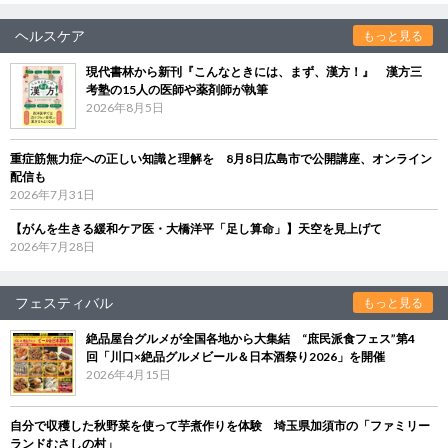
ヘルスケア
もっと見る
現代書林から新刊『こんなときには、まず、漢方！』 漢方三
考塾の15人の医師や薬剤師が執筆
2026年8月5日
重症筋無力症への正しい知識と理解を 8月8日広島市で公開講座、オンライン
配信も
2026年7月31日
【がんを生きる緩和ケア医・大橋洋平「足し算命」】天空を見上げて
2026年7月28日
フェスティバル
もっと見る
絶品屋台グルメが全国各地から大集結 “庶民派食フェス”第4
回「川口×絶品グルメビール＆日本酒祭り2026」を開催
2026年4月15日
自分で収穫した秋野菜を使って芋煮作りを体験 埼玉県加須市の「ファミリー
ランドむさしの村」