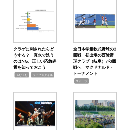
クラゲに刺されたらど
全日本学童軟式野球の2
うする？ 真水で洗う
回戦 初出場の西陵野
のはNG、正しい応急処
球クラブ（岐阜）が3回
置を知っておこう
戦へ マクドナルド・
トーナメント
,
,
ふむふむ
ライフスタイル
,
スポーツ