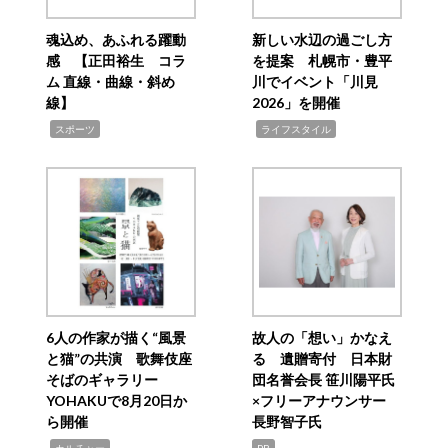
魂込め、あふれる躍動
新しい水辺の過ごし方
感 【正田裕生 コラ
を提案 札幌市・豊平
ム 直線・曲線・斜め
川でイベント「川見
線】
2026」を開催
,
,
スポーツ
ライフスタイル
6人の作家が描く“風景
故人の「想い」かなえ
と猫”の共演 歌舞伎座
る 遺贈寄付 日本財
そばのギャラリー
団名誉会長 笹川陽平氏
YOHAKUで8月20日か
×フリーアナウンサー
ら開催
長野智子氏
,
カルチャー
PR