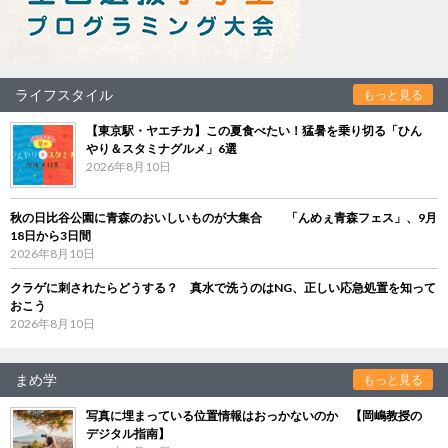
ライフスタイル
もっと見る
【東京駅・ヤエチカ】この夏食べたい！猛暑を乗り切る「ひん
やり＆スタミナグルメ」6選
2026年8月10日
秋の日比谷公園に青森のおいしいものが大集合 「んめぇ青森フェス」、9月
18日から3日間
2026年8月10日
クラゲに刺されたらどうする？ 真水で洗うのはNG、正しい応急処置を知って
おこう
2026年8月10日
まめ学
もっと見る
写真に埋まっている位置情報はおっかないのか 【岡嶋教授の
デジタル指南】