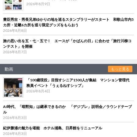
2026年8月9日
豊臣秀吉・秀長兄弟ゆかりの地を巡るスタンプラリーがスタート 和歌山市内5
カ所・近畿6カ所を巡り限定グッズをもらおう
2026年8月8日
旅の思い出を五・七・五で！ エースが「かばんの日」に合わせ「旅行川柳コ
ンテスト」を開催
2026年8月7日
動画
もっと見る
「100歳現役」目指すシニア1500人が集結 マンション管理代
務員イベント「うぇるねすシップ」
2026年8月4日
AI時代、「暗黙知」は継承できるのか 「デジブレ」説明会／ラウンドテーブ
ル
2026年8月3日
紀伊勝浦の魅力を堪能 ホテル浦島、日昇館をリニューアル
2026年8月3日