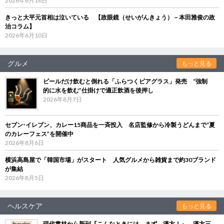
2026年6月18日
きっと大平元首相は泣いている 【政眼鏡（せいがんきょう）－本田雅俊の政
治コラム】
2026年6月10日
グルメ
もっと見る
ビールだけ飲むと倒れる「ふらつくビアグラス」発売 “強制
的に水を飲む”仕掛けで適正飲酒を後押し
2026年8月7日
セブン‐イレブン、カレー15商品を一斉投入 名店監修から冷製うどんまで“夏
のカレーフェス”を開催中
2026年8月6日
横浜高島屋で「韓国市場」がスタート 人気グルメから雑貨まで約30ブランド
が集結
2026年8月5日
ヘルスケア
もっと見る
現代書林から新刊『こんなときには、まず、漢方！』 漢方三