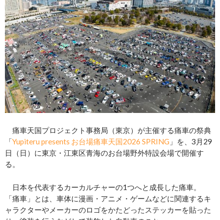
痛車天国プロジェクト事務局（東京）が主催する痛車の祭典
「
Yupiteru presents お台場痛車天国2026 SPRING
」を、3月29
日（日）に東京・江東区青海のお台場野外特設会場で開催す
る。
日本を代表するカーカルチャーの1つへと成長した痛車。
「痛車」とは、車体に漫画・アニメ・ゲームなどに関連するキ
ャラクターやメーカーのロゴをかたどったステッカーを貼った