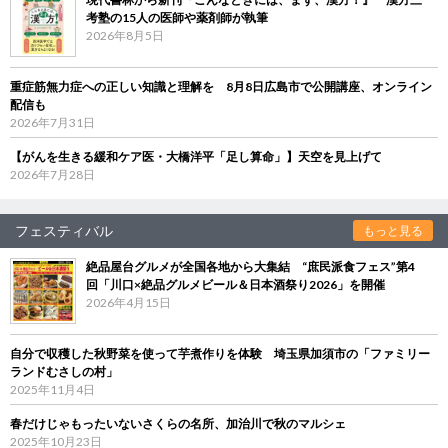
考塾の15人の医師や薬剤師が執筆
2026年8月5日
重症筋無力症への正しい知識と理解を 8月8日広島市で公開講座、オンライン
配信も
2026年7月31日
【がんを生きる緩和ケア医・大橋洋平「足し算命」】天空を見上げて
2026年7月28日
フェスティバル
もっと見る
絶品屋台グルメが全国各地から大集結 “庶民派食フェス”第4
回「川口×絶品グルメビール＆日本酒祭り2026」を開催
2026年4月15日
自分で収穫した秋野菜を使って芋煮作りを体験 埼玉県加須市の「ファミリー
ランドむさしの村」
2025年11月4日
春だけじゃもったいないさくらの名所、加治川で秋のマルシェ
2025年10月23日