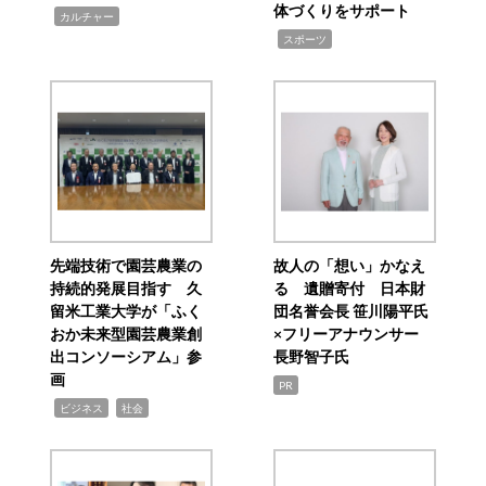
体づくりをサポート
,
カルチャー
,
スポーツ
先端技術で園芸農業の
故人の「想い」かなえ
持続的発展目指す 久
る 遺贈寄付 日本財
留米工業大学が「ふく
団名誉会長 笹川陽平氏
おか未来型園芸農業創
×フリーアナウンサー
出コンソーシアム」参
長野智子氏
画
PR
,
,
ビジネス
社会