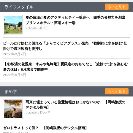
ライフスタイル
もっと見る
夏の苗場が夏のアクティビティー拡充へ 四季の各魅力を創出
プリンスホテル・苗場スキー場
2026年8月7日
ビールだけ飲むと倒れる「ふらつくビアグラス」発売 “強制的に水を飲む”仕
掛けで適正飲酒を後押し
2026年8月7日
【京都 湯の花温泉・すみや亀峰菴】夏限定のおもてなし「旅館で“涼”を楽しむ
夏の休日」8月末まで開催中
2026年8月6日
まめ学
もっと見る
写真に埋まっている位置情報はおっかないのか 【岡嶋教授の
デジタル指南】
2026年7月22日
ゼロトラストって何？ 【岡嶋教授のデジタル指南】