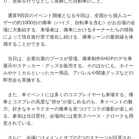
り、塗装を行うなどして装飾した自動車のこと。
通算9回目のイベント開催となる今回は、全国から個人ユー
ザーの約1000台の痛車（バイク、自転車を含む）がお台場の会
場に大集結する。来場者は、痛車にかけるオーナーたちの情熱
によって現在進行形で進化し続ける、痛車シーンの最前線を体
感することができる。
当日は、企業出展のブースが登場。痛車制作SHOPのデモ車
展示やステッカー・グッズを販売する。そのほかにも、ホイー
ルやケミカルといったカー用品、アパレルや関連グッズなどの
即売会も実施する。
また、本イベントには多くのコスプレイヤーも来場する。痛
車とコスプレの高度な“併せ”が楽しめるのも、本イベントの魅
力。好きなキャラクターの痛車を見つけてコラボ撮影が楽しめ
る。参加は当日受付。会場内には更衣スペース・クロークも用
意されている。
さらに、会場にはメインとサブの2つのステージが設置され