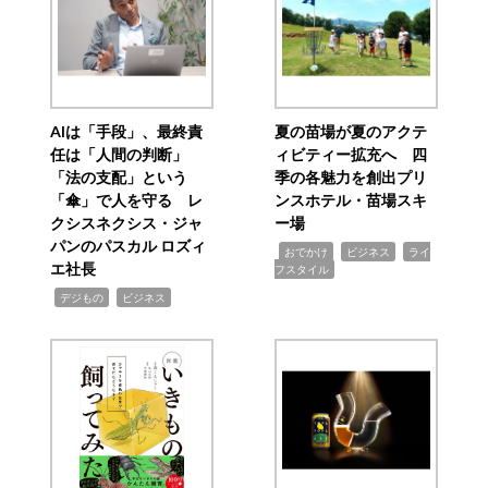
AIは「手段」、最終責
夏の苗場が夏のアクテ
任は「人間の判断」
ィビティー拡充へ 四
「法の支配」という
季の各魅力を創出プリ
「傘」で人を守る レ
ンスホテル・苗場スキ
クシスネクシス・ジャ
ー場
パンのパスカル ロズィ
,
,
,
おでかけ
ビジネス
ライ
エ社長
フスタイル
,
,
デジもの
ビジネス