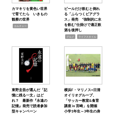
カマキリを黄色い世界
ビールだけ飲むと倒れ
で育てたら いきもの
る「ふらつくビアグラ
観察の世界
ス」発売 “強制的に水
を飲む”仕掛けで適正飲
,
カルチャー
酒を後押し
,
,
グルメ
ライフスタイル
東野圭吾が選んだ「記
横浜F・マリノス×日清
憶に残る一文」はど
オイリオグループ、
れ？ 最新作『永遠の
「サッカー教室&食育
記憶』発売で読者参加
講座 in 宮崎」を開催
型キャンペーン
小学1年生～3年生の身