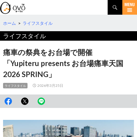
検
索
コ
ン
テ
ホーム
>
ライフスタイル
ン
ライフスタイル
ツ
へ
移
痛車の祭典をお台場で開催
動
「Yupiteru presents お台場痛車天国
2026 SPRING」
2026年3月25日
ライフスタイル