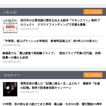
ふむふむ
もっと見る
四日市の公害克服の歴史を伝える絵本『スモックリン』制作プ
ロジェクト クラウドファンディングで支援を募集
2026年8月5日
「中東発」値上げラッシュが本格化 飲食料品値上げ、約3年ぶりの多さに
2026年8月4日
物価高でも「夏は家族で長距離ドライブ」 宿泊ドライブ予算4万円超、渋滞・
猛暑への備えも必須
2026年8月3日
カルチャー
もっと見る
東野圭吾が選んだ「記憶に残る一文」はどれ？ 最新作『永遠
の記憶』発売で読者参加型キャンペーン
2026年8月7日
55年間、京の街を走り続けてきた車両 嵐山線・モボ301形、運行開始55周年