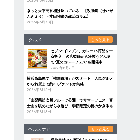
2026年6月18日
きっと大平元首相は泣いている 【政眼鏡（せいが
んきょう）－本田雅俊の政治コラム】
2026年6月10日
グルメ
もっと見る
セブン‐イレブン、カレー15商品を一
斉投入 名店監修から冷製うどんま
で“夏のカレーフェス”を開催中
2026年8月6日
横浜高島屋で「韓国市場」がスタート 人気グルメ
から雑貨まで約30ブランドが集結
2026年8月5日
「山梨県笛吹川フルーツ公園」でサマーフェス 富
士山を眺めながら水遊び、季節限定の桃のかき氷も
2026年8月3日
ヘルスケア
もっと見る