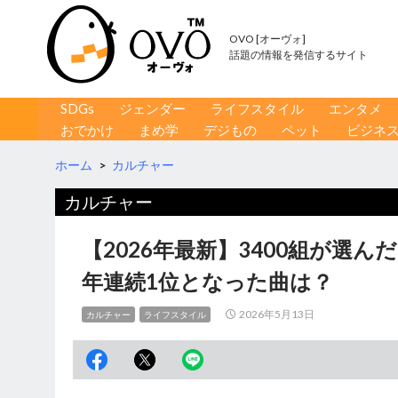
OVO [オーヴォ]
話題の情報を発信するサイト
コンテンツへ移動
検
SDGs
ジェンダー
ライフスタイル
エンタメ
索
おでかけ
まめ学
デジもの
ペット
ビジネ
ホーム
>
カルチャー
カルチャー
【2026年最新】3400組が選ん
年連続1位となった曲は？
2026年5月13日
カルチャー
ライフスタイル