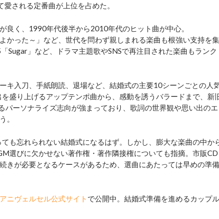
超えて愛される定番曲が上位を占めた。
く、1990年代後半から2010年代のヒット曲が中心。
きでよかった～」など、世代を問わず親しまれる楽曲も根強い支持を
 5「Sugar」など、ドラマ主題歌やSNSで再注目された楽曲もランク
ーキ入刀、手紙朗読、退場など、結婚式の主要10シーンごとの人
演出を盛り上げるアップテンポ曲から、感動を誘うバラードまで、新
するパーソナライズ志向が強まっており、歌詞の世界観や思い出のエ
う。
っても忘れられない結婚式になるはず。しかし、膨大な楽曲の中か
GM選びに欠かせない著作権・著作隣接権についても指摘。市販CD
続きが必要となるケースがあるため、選曲にあたっては早めの準
アニヴェルセル公式サイト
で公開中。結婚式準備を進めるカップ