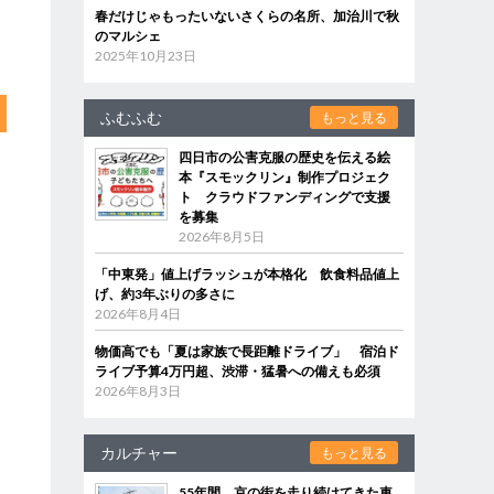
春だけじゃもったいないさくらの名所、加治川で秋
のマルシェ
2025年10月23日
ふむふむ
もっと見る
四日市の公害克服の歴史を伝える絵
本『スモックリン』制作プロジェク
ト クラウドファンディングで支援
を募集
2026年8月5日
「中東発」値上げラッシュが本格化 飲食料品値上
げ、約3年ぶりの多さに
2026年8月4日
物価高でも「夏は家族で長距離ドライブ」 宿泊ド
ライブ予算4万円超、渋滞・猛暑への備えも必須
2026年8月3日
カルチャー
もっと見る
55年間、京の街を走り続けてきた車