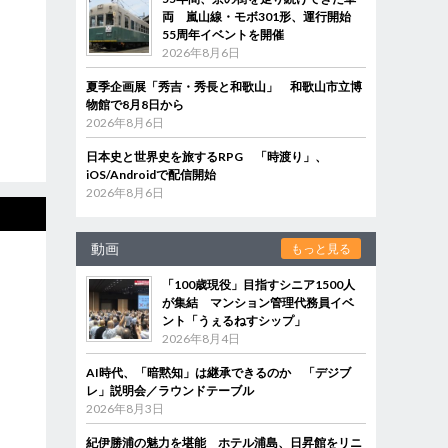
両 嵐山線・モボ301形、運行開始
55周年イベントを開催
2026年8月6日
夏季企画展「秀吉・秀長と和歌山」 和歌山市立博
物館で8月8日から
2026年8月6日
日本史と世界史を旅するRPG 「時渡り」、
iOS/Androidで配信開始
2026年8月6日
動画
もっと見る
「100歳現役」目指すシニア1500人
が集結 マンション管理代務員イベ
ント「うぇるねすシップ」
2026年8月4日
AI時代、「暗黙知」は継承できるのか 「デジブ
レ」説明会／ラウンドテーブル
2026年8月3日
紀伊勝浦の魅力を堪能 ホテル浦島、日昇館をリニ