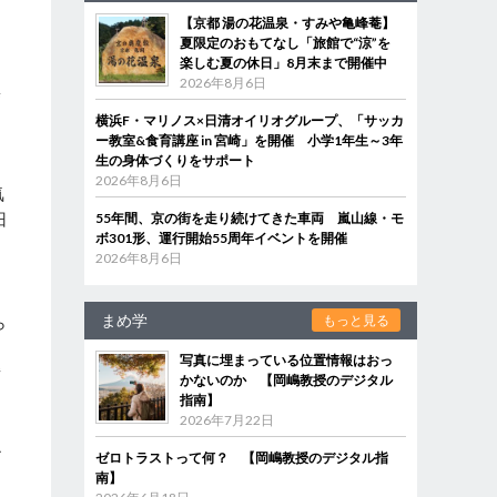
【京都 湯の花温泉・すみや亀峰菴】
夏限定のおもてなし「旅館で“涼”を
楽しむ夏の休日」8月末まで開催中
2026年8月6日
集
横浜F・マリノス×日清オイリオグループ、「サッカ
ー教室&食育講座 in 宮崎」を開催 小学1年生～3年
生の身体づくりをサポート
2026年8月6日
気
旧
55年間、京の街を走り続けてきた車両 嵐山線・モ
ボ301形、運行開始55周年イベントを開催
2026年8月6日
まめ学
もっと見る
ら
写真に埋まっている位置情報はおっ
備
かないのか 【岡嶋教授のデジタル
指南】
2026年7月22日
ル
ゼロトラストって何？ 【岡嶋教授のデジタル指
南】