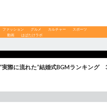
ファッション
グルメ
カルチャー
スポーツ
ス
動画
はばたけラボ
だ“実際に流れた”結婚式BGMランキング 