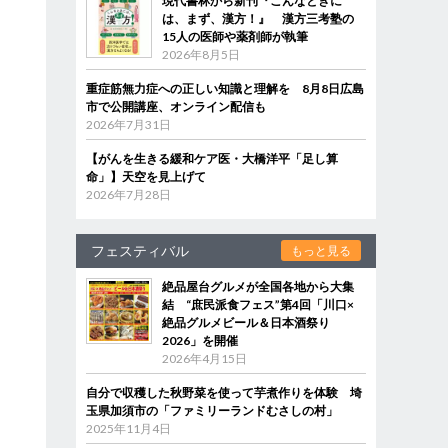
現代書林から新刊『こんなときに
は、まず、漢方！』 漢方三考塾の
15人の医師や薬剤師が執筆
2026年8月5日
重症筋無力症への正しい知識と理解を 8月8日広島
市で公開講座、オンライン配信も
2026年7月31日
【がんを生きる緩和ケア医・大橋洋平「足し算
命」】天空を見上げて
2026年7月28日
フェスティバル
もっと見る
絶品屋台グルメが全国各地から大集
結 “庶民派食フェス”第4回「川口×
絶品グルメビール＆日本酒祭り
2026」を開催
2026年4月15日
自分で収穫した秋野菜を使って芋煮作りを体験 埼
玉県加須市の「ファミリーランドむさしの村」
2025年11月4日