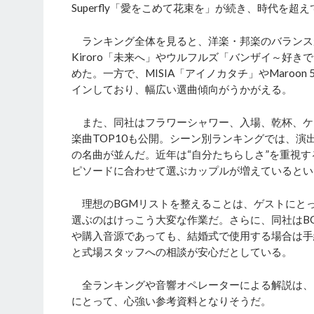
Superfly「愛をこめて花束を」が続き、時代を
ランキング全体を見ると、洋楽・邦楽のバランスが良
Kiroro「未来へ」やウルフルズ「バンザイ～好
めた。一方で、MISIA「アイノカタチ」やMaroon
インしており、幅広い選曲傾向がうかがえる。
また、同社はフラワーシャワー、入場、乾杯、ケ
楽曲TOP10も公開。シーン別ランキングでは、
の名曲が並んだ。近年は“自分たちらしさ”を重視
ピソードに合わせて選ぶカップルが増えているとい
理想のBGMリストを整えることは、ゲストにと
選ぶのはけっこう大変な作業だ。さらに、同社はB
や購入音源であっても、結婚式で使用する場合は手
と式場スタッフへの相談が安心だとしている。
全ランキングや音響オペレーターによる解説は、
にとって、心強い参考資料となりそうだ。