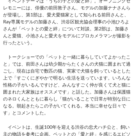
イベントテーマは「うちの子との愛と絆」。オープニングセ
レモニーには、俳優の前田敦子さん、モデルの加藤ナナさんら
が登場し、第1部は、愛犬愛猫家として知られる前田さんと、
Ray専属モデルの加藤さん、渋谷区観光協会理事の小池ひろよ
さんが「ペットとの愛と絆」について対談。第2部は、加藤さ
んと愛猫、小池さんと愛犬をモデルにプロカメラマンが撮影を
行ったという。
トークショーでの「ペットと一緒に暮らしていてよかったこ
と」では、前田さんは幼少期からたくさんの犬猫に囲まれて過
ごし、現在は自宅で数匹の猫、実家で犬猫を飼っているとした
上で「すごくにぎやかで明るい生活を送っています。いろんな
性格の子がいるんですけど、みんなすごく仲が良くて犬と猫に
囲まれた大家族はオススメです」と話した。加藤さんは保護猫
のネロくんとともに暮らし「猫がいることで日常が特別な日に
なる。朝起きたらこの子がいてくれる。本当に幸せな日々で
す」とコメントした。
イベントは、生誕100年を迎える渋谷の忠犬ハチ公と、飼い
主の物語を参考に企画。ペットとの「愛と絆」を感じるエピソ