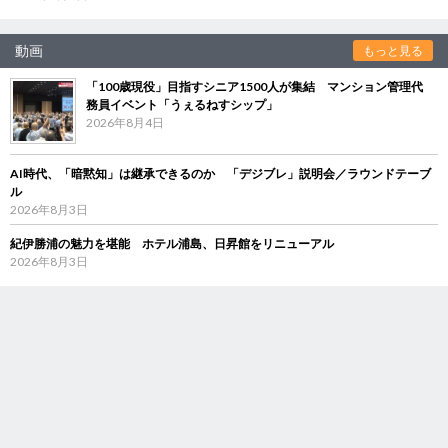
動画
もっと見る
「100歳現役」目指すシニア1500人が集結 マンション管理代
務員イベント「うぇるねすシップ」
2026年8月4日
AI時代、「暗黙知」は継承できるのか 「デジブレ」説明会／ラウンドテーブ
ル
2026年8月3日
紀伊勝浦の魅力を堪能 ホテル浦島、日昇館をリニューアル
2026年8月3日