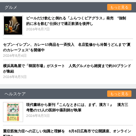
グルメ
もっと見る
ビールだけ飲むと倒れる「ふらつくビアグラス」発売 “強制
的に水を飲む”仕掛けで適正飲酒を後押し
2026年8月7日
セブン‐イレブン、カレー15商品を一斉投入 名店監修から冷製うどんまで“夏
のカレーフェス”を開催中
2026年8月6日
横浜高島屋で「韓国市場」がスタート 人気グルメから雑貨まで約30ブランド
が集結
2026年8月5日
ヘルスケア
もっと見る
現代書林から新刊『こんなときには、まず、漢方！』 漢方三
考塾の15人の医師や薬剤師が執筆
2026年8月5日
重症筋無力症への正しい知識と理解を 8月8日広島市で公開講座、オンライン