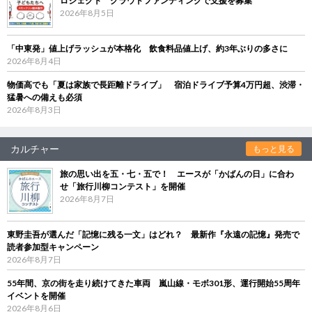
ロジェクト クラウドファンディングで支援を募集
2026年8月5日
「中東発」値上げラッシュが本格化 飲食料品値上げ、約3年ぶりの多さに
2026年8月4日
物価高でも「夏は家族で長距離ドライブ」 宿泊ドライブ予算4万円超、渋滞・
猛暑への備えも必須
2026年8月3日
カルチャー
もっと見る
旅の思い出を五・七・五で！ エースが「かばんの日」に合わ
せ「旅行川柳コンテスト」を開催
2026年8月7日
東野圭吾が選んだ「記憶に残る一文」はどれ？ 最新作『永遠の記憶』発売で
読者参加型キャンペーン
2026年8月7日
55年間、京の街を走り続けてきた車両 嵐山線・モボ301形、運行開始55周年
イベントを開催
2026年8月6日