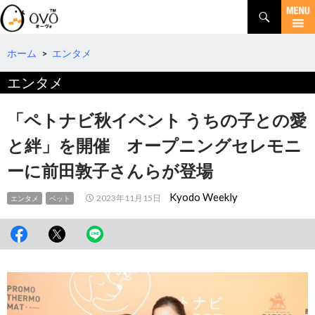
検
索
コ
ン
テ
ホーム
>
エンタメ
ン
エンタメ
ツ
へ
移
「ペトナビ秋イベント うちの子との愛
動
と絆」を開催 オープニングセレモニ
ーに前田敦子さんらが登場
Kyodo Weekly
2023年11月15日
エンタメ
ペット