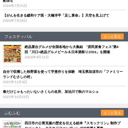
配信も
2026年7月31日
【がんを生きる緩和ケア医・大橋洋平「足し算命」】天空を見上げて
2026年7月28日
フェスティバル
もっと見る
絶品屋台グルメが全国各地から大集結 “庶民派食フェス”第4
回「川口×絶品グルメビール＆日本酒祭り2026」を開催
2026年4月15日
自分で収穫した秋野菜を使って芋煮作りを体験 埼玉県加須市の「ファミリー
ランドむさしの村」
2025年11月4日
春だけじゃもったいないさくらの名所、加治川で秋のマルシェ
2025年10月23日
ふむふむ
もっと見る
四日市の公害克服の歴史を伝える絵本『スモックリン』制作プ