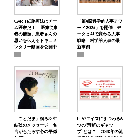
CAR T細胞療法はチー
「第4回科学的人事アワ
ム医療だ！ 医療従事
ード2025」を開催 デ
者の情熱、患者さんの
ータとAIで変わる人事
思いを伝えるドキュメ
戦略 科学的人事の最
ンタリー動画を公開中
新事例
PR
PR
「ことだま」宿る羽生
HIV/エイズにまつわる6
結弦のメッセージ 名
つの“理解のギャッ
言がもたらす心の平穏
プ”とは？ 2030年の流