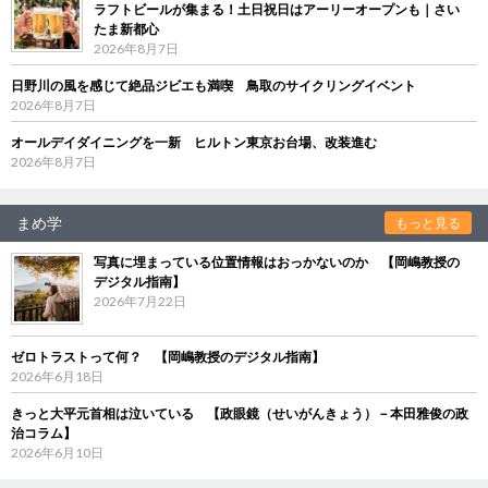
ラフトビールが集まる！土日祝日はアーリーオープンも｜さい
たま新都心
2026年8月7日
日野川の風を感じて絶品ジビエも満喫 鳥取のサイクリングイベント
2026年8月7日
オールデイダイニングを一新 ヒルトン東京お台場、改装進む
2026年8月7日
まめ学
もっと見る
写真に埋まっている位置情報はおっかないのか 【岡嶋教授の
デジタル指南】
2026年7月22日
ゼロトラストって何？ 【岡嶋教授のデジタル指南】
2026年6月18日
きっと大平元首相は泣いている 【政眼鏡（せいがんきょう）－本田雅俊の政
治コラム】
2026年6月10日