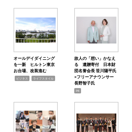
オールデイダイニング
故人の「想い」かなえ
を一新 ヒルトン東京
る 遺贈寄付 日本財
お台場、改装進む
団名誉会長 笹川陽平氏
×フリーアナウンサー
,
,
ビジネス
ライフスタイル
長野智子氏
PR