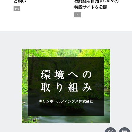
と潤い
行終結を目指すGAP6の
特設サイトを公開
PR
PR