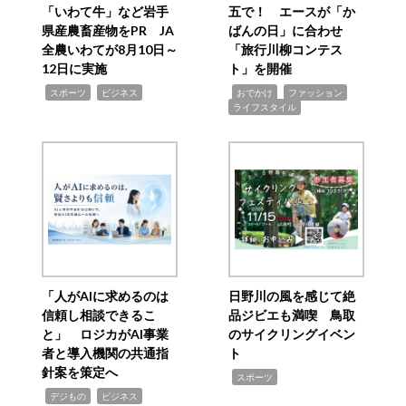
「いわて牛」など岩手
五で！ エースが「か
県産農畜産物をPR JA
ばんの日」に合わせ
全農いわてが8月10日～
「旅行川柳コンテス
12日に実施
ト」を開催
,
,
,
,
,
スポーツ
ビジネス
おでかけ
ファッション
ライフスタイル
「人がAIに求めるのは
日野川の風を感じて絶
信頼し相談できるこ
品ジビエも満喫 鳥取
と」 ロジカがAI事業
のサイクリングイベン
者と導入機関の共通指
ト
針案を策定へ
,
スポーツ
,
,
デジもの
ビジネス