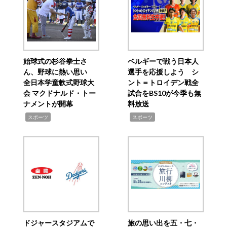
始球式の杉谷拳士さ
ベルギーで戦う日本人
ん、野球に熱い思い
選手を応援しよう シ
全日本学童軟式野球大
ント＝トロイデン戦全
会 マクドナルド・トー
試合をBS10が今季も無
ナメントが開幕
料放送
,
,
スポーツ
スポーツ
ドジャースタジアムで
旅の思い出を五・七・