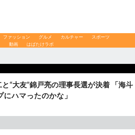
ファッション
グルメ
カルチャー
スポーツ
ス
動画
はばたけラボ
二と“大友”錦戸亮の理事長選が決着 「海斗
プにハマったのかな」