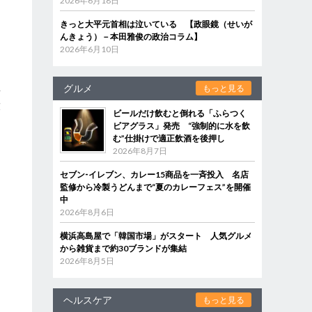
2026年6月18日
きっと大平元首相は泣いている 【政眼鏡（せいが
んきょう）－本田雅俊の政治コラム】
を
2026年6月10日
グルメ
もっと見る
事
放
ビールだけ飲むと倒れる「ふらつく
た
ビアグラス」発売 “強制的に水を飲
む”仕掛けで適正飲酒を後押し
2026年8月7日
セブン‐イレブン、カレー15商品を一斉投入 名店
監修から冷製うどんまで“夏のカレーフェス”を開催
中
2026年8月6日
横浜高島屋で「韓国市場」がスタート 人気グルメ
から雑貨まで約30ブランドが集結
2026年8月5日
ヘルスケア
もっと見る