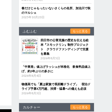
春だけじゃもったいないさくらの名所、加治川で秋
のマルシェ
2025年10月23日
ふむふむ
もっと見る
四日市の公害克服の歴史を伝える絵
本『スモックリン』制作プロジェク
ト クラウドファンディングで支援
を募集
2026年8月5日
「中東発」値上げラッシュが本格化 飲食料品値上
げ、約3年ぶりの多さに
2026年8月4日
物価高でも「夏は家族で長距離ドライブ」 宿泊ド
ライブ予算4万円超、渋滞・猛暑への備えも必須
2026年8月3日
カルチャー
もっと見る