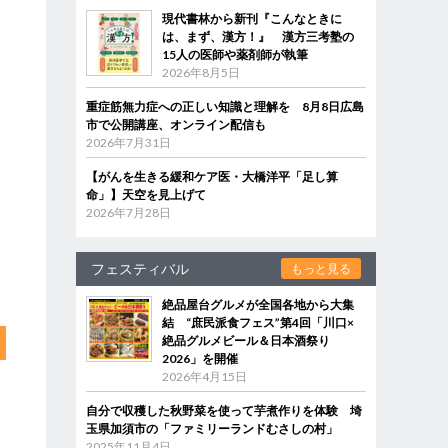
現代書林から新刊『こんなときに
は、まず、漢方！』 漢方三考塾の
15人の医師や薬剤師が執筆
2026年8月5日
重症筋無力症への正しい知識と理解を 8月8日広島
市で公開講座、オンライン配信も
2026年7月31日
【がんを生きる緩和ケア医・大橋洋平「足し算
命」】天空を見上げて
2026年7月28日
フェスティバル
もっと見る
絶品屋台グルメが全国各地から大集
結 “庶民派食フェス”第4回「川口×
絶品グルメビール＆日本酒祭り
2026」を開催
2026年4月15日
自分で収穫した秋野菜を使って芋煮作りを体験 埼
玉県加須市の「ファミリーランドむさしの村」
2025年11月4日