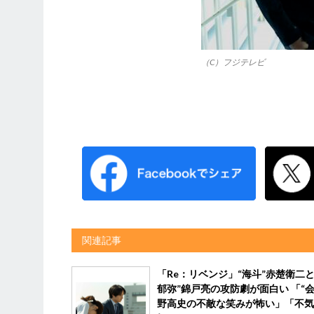
（C）フジテレビ
関連記事
「Re：リベンジ」“海斗”赤楚衛二と
郁弥”錦戸亮の攻防劇が面白い 「“会
野高史の不敵な笑みが怖い」「不気