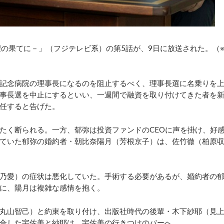
の果てに－」（フジテレビ系）の第5話が、9日に放送された。（
記念病院の理事長になるのを阻止するべく、理事長選に名乗りを
事長選を中止にするといい、一週間で融資を取り付けてきた者を
任すると告げた。
く断られる。一方、郁弥は投資ファンドのCEOに声を掛け、好
ていた郁弥の婚約者・朝比奈陽月（芳根京子）は、佐竹徹（柏原
乃愛）の症状は悪化していた。手術する必要があるが、婚約者の
に、陽月は複雑な感情を抱く。
丸山智己）と約束を取り付け、出版社時代の後輩・木下紗耶（見
合した宇佐美と紗耶は、宇佐美の行きつけのバーへ。