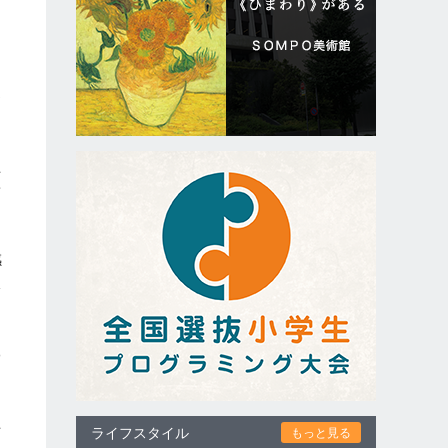
※
上
新
感
収
郁
上
ライフスタイル
もっと見る