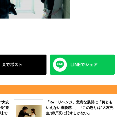
“大友
「Re：リベンジ」悲痛な展開に「何とも
長”笹
いえない虚脱感…」 「この怒りは“大友先
味で
生”錦戸亮に託すしかない」