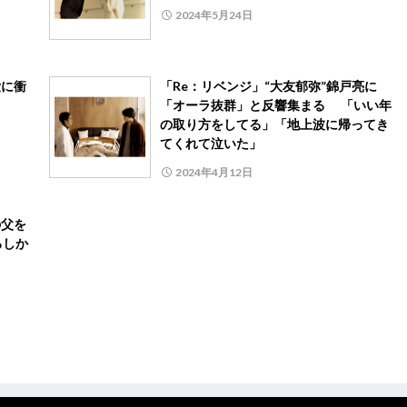
2024年5月24日
愛に衝
「Re：リベンジ」“大友郁弥”錦戸亮に
「オーラ抜群」と反響集まる 「いい年
の取り方をしてる」「地上波に帰ってき
てくれて泣いた」
2024年4月12日
の父を
ろしか