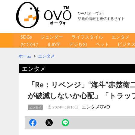
OVO [オーヴォ]
話題の情報を発信するサイト
コンテンツへ移動
検
SDGs
ジェンダー
ライフスタイル
エンタメ
索
おでかけ
まめ学
デジもの
ペット
ビジネ
ホーム
>
エンタメ
エンタメ
「Re：リベンジ」“海斗”赤楚衛
が破滅しないか心配」「トラッ
エンタメOVO
2024年5月10日
エンタメ