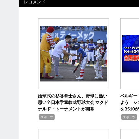
レコメンド
始球式の杉谷拳士さん、野球に熱い
ベルギー
思い全日本学童軟式野球大会 マクド
よう シ
ナルド・トーナメントが開幕
をBS1
,
,
スポーツ
スポーツ