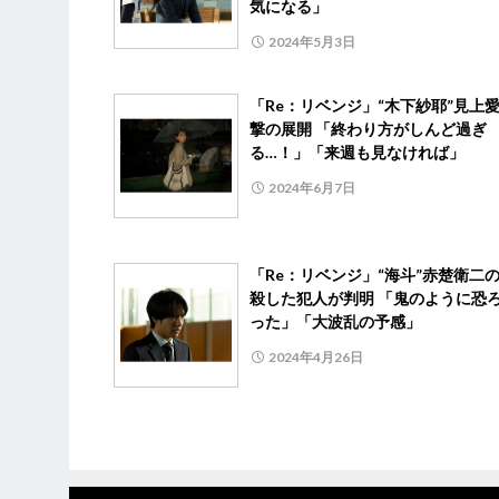
気になる」
2024年5月3日
「Re：リベンジ」“木下紗耶”見上
撃の展開 「終わり方がしんど過ぎ
る…！」「来週も見なければ」
2024年6月7日
「Re：リベンジ」“海斗”赤楚衛二
殺した犯人が判明 「鬼のように恐
った」「大波乱の予感」
2024年4月26日