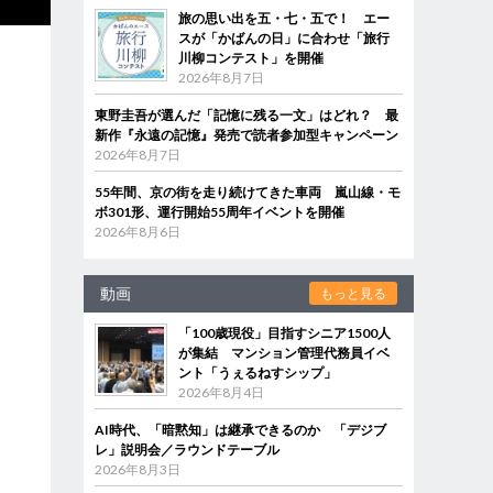
旅の思い出を五・七・五で！ エー
スが「かばんの日」に合わせ「旅行
川柳コンテスト」を開催
2026年8月7日
東野圭吾が選んだ「記憶に残る一文」はどれ？ 最
新作『永遠の記憶』発売で読者参加型キャンペーン
2026年8月7日
55年間、京の街を走り続けてきた車両 嵐山線・モ
ボ301形、運行開始55周年イベントを開催
2026年8月6日
動画
もっと見る
「100歳現役」目指すシニア1500人
が集結 マンション管理代務員イベ
ント「うぇるねすシップ」
2026年8月4日
AI時代、「暗黙知」は継承できるのか 「デジブ
レ」説明会／ラウンドテーブル
2026年8月3日