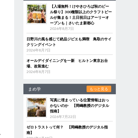
【入場無料！けやきひろば秋のビー
ル祭り】300種類以上のクラフトビー
ルが集まる！土日祝日はアーリーオ
ープンも｜さいたま新都心
2026年8月7日
日野川の風を感じて絶品ジビエも満喫 鳥取のサイ
クリングイベント
2026年8月7日
オールデイダイニングを一新 ヒルトン東京お台
場、改装進む
2026年8月7日
まめ学
もっと見る
写真に埋まっている位置情報はおっ
かないのか 【岡嶋教授のデジタル
指南】
2026年7月22日
ゼロトラストって何？ 【岡嶋教授のデジタル指
南】
ラ