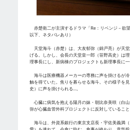
赤楚衛二が主演するドラマ「Re：リベンジ－欲望
以下、ネタバレあり）
天堂海斗（赤楚）は、大友郁弥（錦戸亮）が天堂
げる。しかし、会長の天堂皇一郎（笹野高史）は理
理事長にし、新病棟のプロジェクトも新理事長に一
海斗は医療機器メーカーの専務に声を掛けるが冷た
触を得ていた。焦りを募らせる海斗。その様子を見
史）に声を掛けられる…。
心臓に病気を抱える陽月の妹・朝比奈美咲（白山
弥が心臓血管外科プロジェクトに反対していること
海斗は、外資系銀行の東京支店長・宇佐美義満（
愛）を連れて、会食に臨む。食事が終わり、意気投