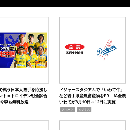
で戦う日本人選手を応援し
ドジャースタジアムで「いわて牛」
ント＝トロイデン戦全試合
など岩手県産農畜産物をPR JA全農
0が今季も無料放送
いわてが8月10日～12日に実施
,
,
スポーツ
ビジネス