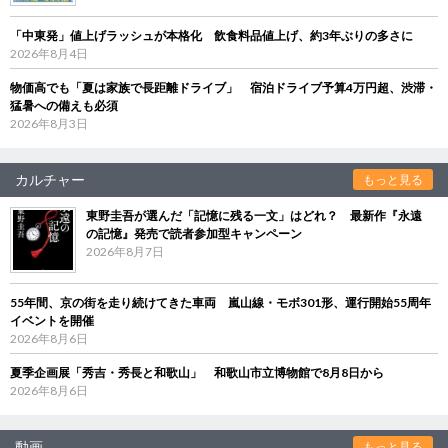
「中東発」値上げラッシュが本格化 飲食料品値上げ、約3年ぶりの多さに
2026年8月4日
物価高でも「夏は家族で長距離ドライブ」 宿泊ドライブ予算4万円超、渋滞・
猛暑への備えも必須
2026年8月3日
カルチャー
もっと見る
東野圭吾が選んだ「記憶に残る一文」はどれ？ 最新作『永遠
の記憶』発売で読者参加型キャンペーン
2026年8月7日
55年間、京の街を走り続けてきた車両 嵐山線・モボ301形、運行開始55周年
イベントを開催
2026年8月6日
夏季企画展「秀吉・秀長と和歌山」 和歌山市立博物館で8月8日から
2026年8月6日
動画
もっと見る