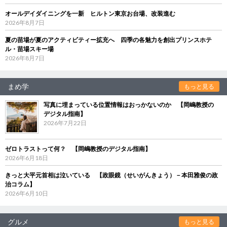
オールデイダイニングを一新 ヒルトン東京お台場、改装進む
2026年8月7日
夏の苗場が夏のアクティビティー拡充へ 四季の各魅力を創出プリンスホテ
ル・苗場スキー場
2026年8月7日
まめ学
もっと見る
写真に埋まっている位置情報はおっかないのか 【岡嶋教授の
デジタル指南】
2026年7月22日
ゼロトラストって何？ 【岡嶋教授のデジタル指南】
2026年6月18日
きっと大平元首相は泣いている 【政眼鏡（せいがんきょう）－本田雅俊の政
治コラム】
2026年6月10日
グルメ
もっと見る