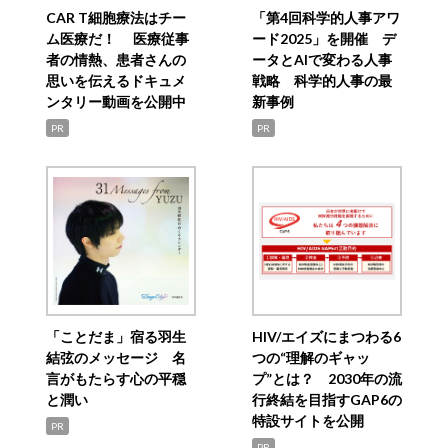
CAR T細胞療法はチー
「第4回科学的人事アワ
ム医療だ！ 医療従事
ード2025」を開催 デ
者の情熱、患者さんの
ータとAIで変わる人事
思いを伝えるドキュメ
戦略 科学的人事の最
ンタリー動画を公開中
新事例
PR
PR
「ことだま」宿る羽生
HIV/エイズにまつわる6
結弦のメッセージ 名
つの“理解のギャッ
言がもたらす心の平穏
プ”とは？ 2030年の流
と潤い
行終結を目指すGAP6の
特設サイトを公開
PR
PR