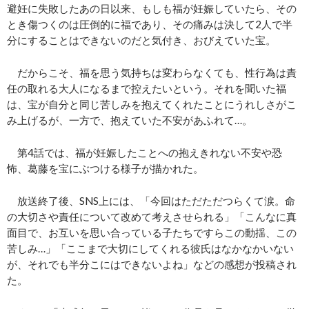
避妊に失敗したあの日以来、もしも福が妊娠していたら、その
とき傷つくのは圧倒的に福であり、その痛みは決して2人で半
分にすることはできないのだと気付き、おびえていた宝。
だからこそ、福を思う気持ちは変わらなくても、性行為は責
任の取れる大人になるまで控えたいという。それを聞いた福
は、宝が自分と同じ苦しみを抱えてくれたことにうれしさがこ
み上げるが、一方で、抱えていた不安があふれて…。
第4話では、福が妊娠したことへの抱えきれない不安や恐
怖、葛藤を宝にぶつける様子が描かれた。
放送終了後、SNS上には、「今回はただただつらくて涙。命
の大切さや責任について改めて考えさせられる」「こんなに真
面目で、お互いを思い合っている子たちですらこの動揺、この
苦しみ…」「ここまで大切にしてくれる彼氏はなかなかいない
が、それでも半分こにはできないよね」などの感想が投稿され
た。