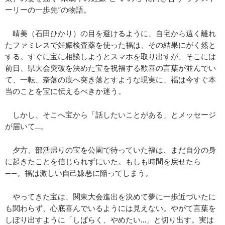
ーリーの一歩先”の物語。
晴美（石田ひかり）の目を避けるように、自宅から遠く離れ
たファミレスで妊娠検査薬を使った福は、その結果にがく然と
する。すぐに宝に相談しようとスマホを取り出すが、そこには
前日、県大会突破を決めた宝を祝福する歓喜の言葉が並んでい
て、一転、奈落の底へ突き落とすような現実に、福は今すぐ本
当のことを宝に伝えるべきか迷う。
しかし、そこへ宝から「話したいことがある」とメッセージ
が届いて…。
夕方、部活帰りの宝を公園で待っていた福は、まだ自分の身
に起きたことを信じられずにいた。もしも時間を戻せたら
——。福は激しい自己嫌悪に陥ってしまう。
やってきた宝は、関東大会進出を決めて夢に一歩近づいたに
も関わらず、心底喜んでいるようには見えない。やがて言葉を
しぼり出すように「しばらく、やめたい…」と切り出す。実は