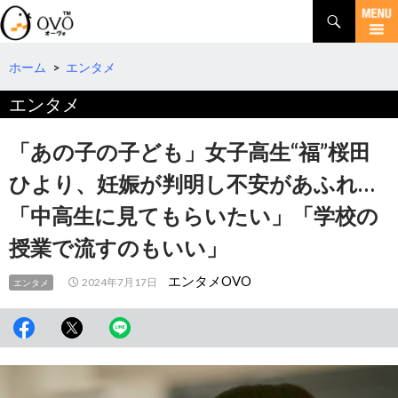
検
索
コ
ン
テ
ホーム
>
エンタメ
ン
エンタメ
ツ
へ
移
「あの子の子ども」女子高生“福”桜田
動
ひより、妊娠が判明し不安があふれ…
「中高生に見てもらいたい」「学校の
授業で流すのもいい」
エンタメOVO
2024年7月17日
エンタメ