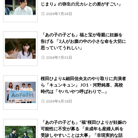
じまり』の弥生の元カレとの差がすごい」
2024年7月24日
「あの子の子ども」福と宝が母親に妊娠を
告げる 「2人がお腹の中の小さな命を大切に
思っていてうれしい」
2024年7月31日
桜田ひより&細田佳央太のやり取りに共演者
ら「キュンキュン」 JO1・河野純喜、高校
時代は「ヤバいやつ呼ばわりで…」
2024年6月18日
「あの子の子ども」“福”桜田ひよりが妊娠の
可能性に不安が募る 「未成年も産婦人科を
受診しやすいことは大事」「非現実的な話