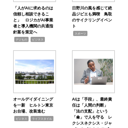
「人がAIに求めるのは
日野川の風を感じて絶
信頼し相談できるこ
品ジビエも満喫 鳥取
と」 ロジカがAI事業
のサイクリングイベン
者と導入機関の共通指
ト
針案を策定へ
,
スポーツ
,
,
デジもの
ビジネス
オールデイダイニング
AIは「手段」、最終責
を一新 ヒルトン東京
任は「人間の判断」
お台場、改装進む
「法の支配」という
「傘」で人を守る レ
,
,
ビジネス
ライフスタイル
クシスネクシス・ジャ