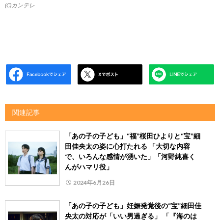
(C)カンテレ
関連記事
「あの子の子ども」“福”桜田ひよりと“宝”細
田佳央太の姿に心打たれる 「大切な内容
で、いろんな感情が湧いた」「河野純喜く
んがハマリ役」
2024年6月26日
「あの子の子ども」妊娠発覚後の“宝”細田佳
央太の対応が「いい男過ぎる」 「『海のは