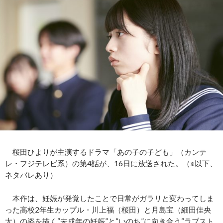
桜田ひよりが主演するドラマ「あの子の子ども」（カンテ
レ・フジテレビ系）の第4話が、16日に放送された。（※以下、
ネタバレあり）
本作は、妊娠が発覚したことで日常がガラリと変わってしま
った高校2年生カップル・川上福（桜田）と月島宝（細田佳央
太）の姿を描く“未成年の妊娠”と“いのち”に向き合う“ラブスト