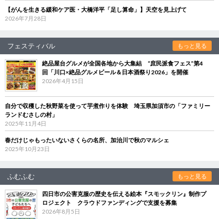
【がんを生きる緩和ケア医・大橋洋平「足し算命」】天空を見上げて
2026年7月28日
フェスティバル
もっと見る
絶品屋台グルメが全国各地から大集結 “庶民派食フェス”第4
回「川口×絶品グルメビール＆日本酒祭り2026」を開催
2026年4月15日
自分で収穫した秋野菜を使って芋煮作りを体験 埼玉県加須市の「ファミリー
ランドむさしの村」
2025年11月4日
春だけじゃもったいないさくらの名所、加治川で秋のマルシェ
2025年10月23日
ふむふむ
もっと見る
四日市の公害克服の歴史を伝える絵本『スモックリン』制作プ
ロジェクト クラウドファンディングで支援を募集
2026年8月5日