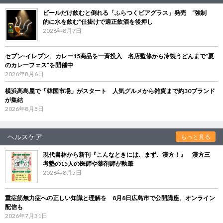
ビールだけ飲むと倒れる「ふらつくビアグラス」発売 “強制
的に水を飲む”仕掛けで適正飲酒を後押し
2026年8月7日
セブン‐イレブン、カレー15商品を一斉投入 名店監修から冷製うどんまで“夏
のカレーフェス”を開催中
2026年8月6日
横浜高島屋で「韓国市場」がスタート 人気グルメから雑貨まで約30ブランド
が集結
2026年8月5日
ヘルスケア
もっと見る
現代書林から新刊『こんなときには、まず、漢方！』 漢方三
考塾の15人の医師や薬剤師が執筆
2026年8月5日
重症筋無力症への正しい知識と理解を 8月8日広島市で公開講座、オンライン
配信も
2026年7月31日