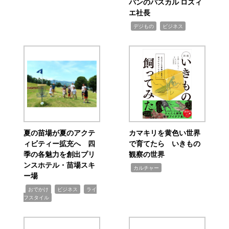
パンのパスカル ロズィ
エ社長
,
,
デジもの
ビジネス
夏の苗場が夏のアクテ
カマキリを黄色い世界
ィビティー拡充へ 四
で育てたら いきもの
季の各魅力を創出プリ
観察の世界
ンスホテル・苗場スキ
,
カルチャー
ー場
,
,
,
おでかけ
ビジネス
ライ
フスタイル