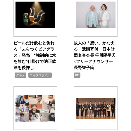
ビールだけ飲むと倒れ
故人の「想い」かなえ
る「ふらつくビアグラ
る 遺贈寄付 日本財
ス」発売 “強制的に水
団名誉会長 笹川陽平氏
を飲む”仕掛けで適正飲
×フリーアナウンサー
酒を後押し
長野智子氏
,
,
グルメ
ライフスタイル
PR