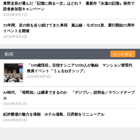
東野圭吾が選んだ「記憶に残る一文」はどれ？ 最新作『永遠の記憶』発売で
読者参加型キャンペーン
2026年8月7日
55年間、京の街を走り続けてきた車両 嵐山線・モボ301形、運行開始55周年
イベントを開催
2026年8月6日
動画
もっと見る
「100歳現役」目指すシニア1500人が集結 マンション管理代
務員イベント「うぇるねすシップ」
2026年8月4日
AI時代、「暗黙知」は継承できるのか 「デジブレ」説明会／ラウンドテーブ
ル
2026年8月3日
紀伊勝浦の魅力を堪能 ホテル浦島、日昇館をリニューアル
2026年8月3日