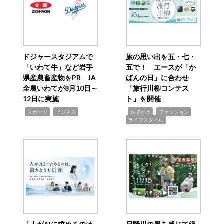
ドジャースタジアムで
旅の思い出を五・七・
「いわて牛」など岩手
五で！ エースが「か
県産農畜産物をPR JA
ばんの日」に合わせ
全農いわてが8月10日～
「旅行川柳コンテス
12日に実施
ト」を開催
,
,
,
,
,
スポーツ
ビジネス
おでかけ
ファッション
ライフスタイル