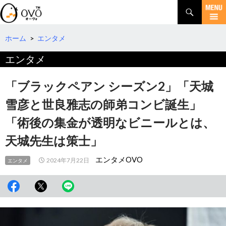
検
索
コ
ン
テ
ホーム
>
エンタメ
ン
エンタメ
ツ
へ
移
「ブラックペアン シーズン2」「天城
動
雪彦と世良雅志の師弟コンビ誕生」
「術後の集金が透明なビニールとは、
天城先生は策士」
エンタメOVO
2024年7月22日
エンタメ