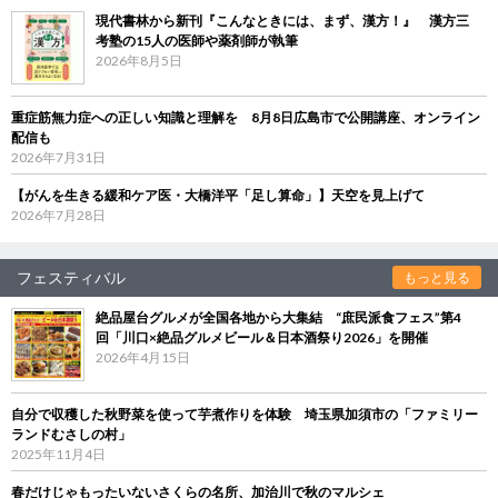
現代書林から新刊『こんなときには、まず、漢方！』 漢方三
考塾の15人の医師や薬剤師が執筆
2026年8月5日
重症筋無力症への正しい知識と理解を 8月8日広島市で公開講座、オンライン
配信も
2026年7月31日
【がんを生きる緩和ケア医・大橋洋平「足し算命」】天空を見上げて
2026年7月28日
フェスティバル
もっと見る
絶品屋台グルメが全国各地から大集結 “庶民派食フェス”第4
回「川口×絶品グルメビール＆日本酒祭り2026」を開催
2026年4月15日
自分で収穫した秋野菜を使って芋煮作りを体験 埼玉県加須市の「ファミリー
ランドむさしの村」
2025年11月4日
春だけじゃもったいないさくらの名所、加治川で秋のマルシェ