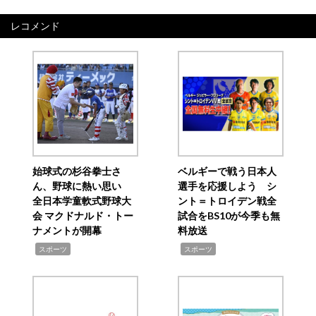
レコメンド
始球式の杉谷拳士さ
ベルギーで戦う日本人
ん、野球に熱い思い
選手を応援しよう シ
全日本学童軟式野球大
ント＝トロイデン戦全
会 マクドナルド・トー
試合をBS10が今季も無
ナメントが開幕
料放送
,
,
スポーツ
スポーツ