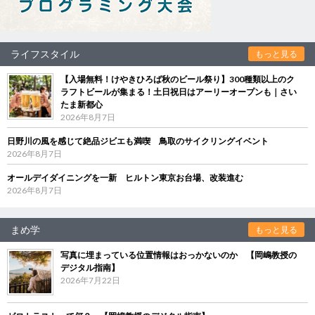
ライフスタイル
もっと見る
【入場無料！けやきひろば秋のビール祭り】300種類以上のク
ラフトビールが集まる！土日祝日はアーリーオープンも｜さい
たま新都心
2026年8月7日
日野川の風を感じて絶品ジビエも満喫 鳥取のサイクリングイベント
2026年8月7日
オールデイダイニングを一新 ヒルトン東京お台場、改装進む
2026年8月7日
まめ学
もっと見る
写真に埋まっている位置情報はおっかないのか 【岡嶋教授の
デジタル指南】
2026年7月22日