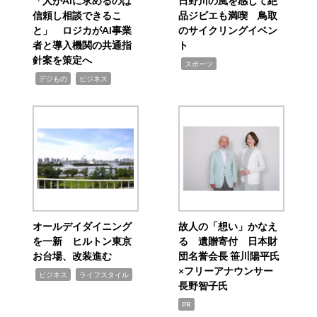
「人がAIに求めるのは
日野川の風を感じて絶
信頼し相談できるこ
品ジビエも満喫 鳥取
と」 ロジカがAI事業
のサイクリングイベン
者と導入機関の共通指
ト
針案を策定へ
,
スポーツ
,
,
デジもの
ビジネス
オールデイダイニング
故人の「想い」かなえ
を一新 ヒルトン東京
る 遺贈寄付 日本財
お台場、改装進む
団名誉会長 笹川陽平氏
×フリーアナウンサー
,
,
ビジネス
ライフスタイル
長野智子氏
PR