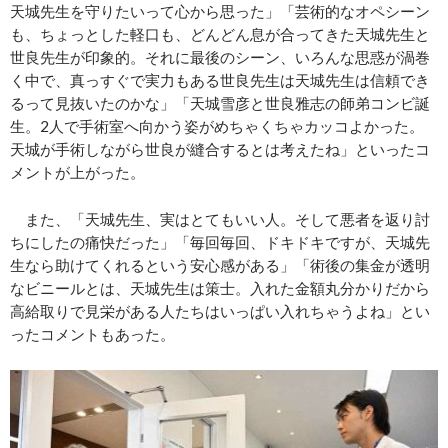
天城先生を守りたいって心から思った」「芸術的なオペシーン
も、ちょっとした軽口も、どんどん息が合ってきた天城先生と
世良先生が印象的。それに最後のシーン、いろんな思惑が渦巻
く中で、真っすぐで実力もある世良先生は天城先生は信頼でき
るって見抜いたのかな」「天城雪彦と世良雅志の師弟コンビ誕
生。2人で手術室へ向かう姿がめちゃくちゃカッコよかった。
天城が手術しながら世良が縫合するとは考えたね」といったコ
メントが上がった。
また、「天城先生、実はとてもいい人。そして悪者を返り討
ちにしたの痛快だった」「毎回毎回、ドキドキですが、天城先
生なら助けてくれるという安心感がある」「術後の集金が透明
なビニールとは、天城先生は策士。入れた金額丸分かりだから
高給取りで見栄がある人たちはいっぱい入れちゃうよね」とい
ったコメントもあった。