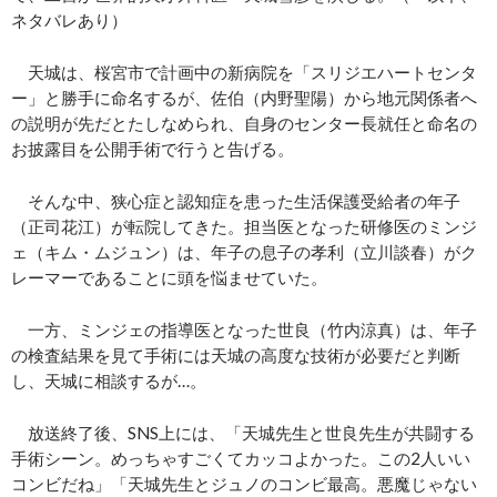
ネタバレあり）
天城は、桜宮市で計画中の新病院を「スリジエハートセンタ
ー」と勝手に命名するが、佐伯（内野聖陽）から地元関係者へ
の説明が先だとたしなめられ、自身のセンター長就任と命名の
お披露目を公開手術で行うと告げる。
そんな中、狭心症と認知症を患った生活保護受給者の年子
（正司花江）が転院してきた。担当医となった研修医のミンジ
ェ（キム・ムジュン）は、年子の息子の孝利（立川談春）がク
レーマーであることに頭を悩ませていた。
一方、ミンジェの指導医となった世良（竹内涼真）は、年子
の検査結果を見て手術には天城の高度な技術が必要だと判断
し、天城に相談するが…。
放送終了後、SNS上には、「天城先生と世良先生が共闘する
手術シーン。めっちゃすごくてカッコよかった。この2人いい
コンビだね」「天城先生とジュノのコンビ最高。悪魔じゃない