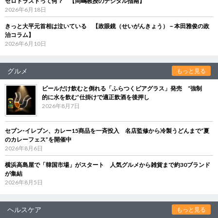
ゼロトラストって何？ 【岡嶋教授のデジタル指南】
2026年6月18日
きっと大平元首相は泣いている 【政眼鏡（せいがんきょう）－本田雅俊の政
治コラム】
2026年6月10日
グルメ
もっと見る
ビールだけ飲むと倒れる「ふらつくビアグラス」発売 “強制
的に水を飲む”仕掛けで適正飲酒を後押し
2026年8月7日
セブン‐イレブン、カレー15商品を一斉投入 名店監修から冷製うどんまで“夏
のカレーフェス”を開催中
2026年8月6日
横浜高島屋で「韓国市場」がスタート 人気グルメから雑貨まで約30ブランド
が集結
2026年8月5日
ヘルスケア
もっと見る