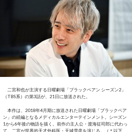
二宮和也が主演する日曜劇場「ブラックペアン シーズン2」
（TBS系）の第3話が、21日に放送された。
本作は、2018年4月期に放送された日曜劇場「ブラックペア
ン」の続編となるメディカルエンターテインメント。シーズン
1から6年後の物語を描く。前作の主人公・渡海征司郎に代わっ
て、二宮が世界的天才外科医・天城雪彦を演じる。（＊以下、