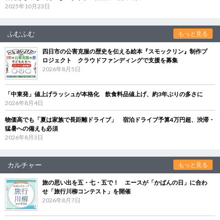
2025年10月23日
ふむふむ
もっと見る
四日市の公害克服の歴史を伝える絵本『スモックリン』制作プ
ロジェクト クラウドファンディングで支援を募集
2026年8月5日
「中東発」値上げラッシュが本格化 飲食料品値上げ、約3年ぶりの多さに
2026年8月4日
物価高でも「夏は家族で長距離ドライブ」 宿泊ドライブ予算4万円超、渋滞・
猛暑への備えも必須
2026年8月3日
カルチャー
もっと見る
旅の思い出を五・七・五で！ エースが「かばんの日」に合わ
せ「旅行川柳コンテスト」を開催
2026年8月7日