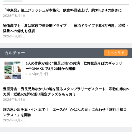
「中東発」値上げラッシュが本格化 飲食料品値上げ、約3年ぶりの多さに
2026年8月4日
物価高でも「夏は家族で長距離ドライブ」 宿泊ドライブ予算4万円超、渋滞・
猛暑への備えも必須
2026年8月3日
カルチャー
もっと見る
6人の作家が描く“風景と猫”の共演 歌舞伎座そばのギャラリ
ーYOHAKUで8月20日から開催
2026年8月9日
豊臣秀吉・秀長兄弟ゆかりの地を巡るスタンプラリーがスタート 和歌山市内5
カ所・近畿6カ所を巡り限定グッズをもらおう
2026年8月8日
旅の思い出を五・七・五で！ エースが「かばんの日」に合わせ「旅行川柳コ
ンテスト」を開催
2026年8月7日