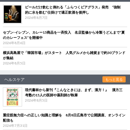
ビールだけ飲むと倒れる「ふらつくビアグラス」発売 “強制
的に水を飲む”仕掛けで適正飲酒を後押し
2026年8月7日
セブン‐イレブン、カレー15商品を一斉投入 名店監修から冷製うどんまで“夏
のカレーフェス”を開催中
2026年8月6日
横浜高島屋で「韓国市場」がスタート 人気グルメから雑貨まで約30ブランド
が集結
2026年8月5日
ヘルスケア
もっと見る
現代書林から新刊『こんなときには、まず、漢方！』 漢方三
考塾の15人の医師や薬剤師が執筆
2026年8月5日
重症筋無力症への正しい知識と理解を 8月8日広島市で公開講座、オンライン
配信も
2026年7月31日