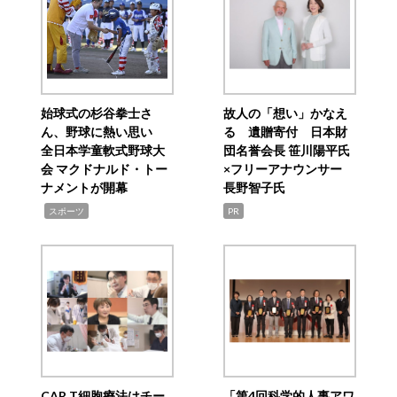
始球式の杉谷拳士さ
故人の「想い」かなえ
ん、野球に熱い思い
る 遺贈寄付 日本財
全日本学童軟式野球大
団名誉会長 笹川陽平氏
会 マクドナルド・トー
×フリーアナウンサー
ナメントが開幕
長野智子氏
,
スポーツ
PR
CAR T細胞療法はチー
「第4回科学的人事アワ