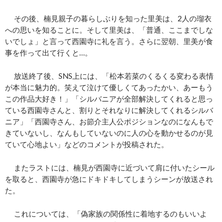
その後、楠見親子の暮らしぶりを知った里美は、2人の瑠衣
への思いを知ることに。そして里美は、「普通、ここまでしな
いでしょ」と言って西園寺に礼を言う。さらに翌朝、里美が食
事を作って出て行くと…。
放送終了後、SNS上には、「松本若菜のくるくる変わる表情
が本当に魅力的。笑えて泣けて優しくてあったかい、あーもう
この作品大好き！」「シルバニアが全部解決してくれると思っ
ている西園寺さんと、割りとそれなりに解決してくれるシルバ
ニア」「西園寺さん、お節介主人公ポジションなのになんもで
きていないし、なんもしていないのに人の心を動かせるのが見
ていて心地よい」などのコメントが投稿された。
またラストには、楠見が西園寺に近づいて肩に付いたシール
を取ると、西園寺が急にドキドキしてしまうシーンが放送され
た。
これについては、「偽家族の関係性に着地するのもいいよ