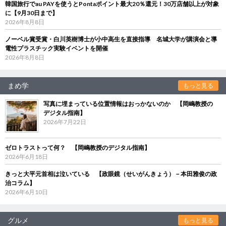
韓国旅行でau PAYを使うとPontaポイント最大20％還元！30万店舗以上が対象
に【9月30日まで】
2026年8月8日
ノーベル賞受賞・白川英樹博士が小中高生を直接指導 名城大学が講演会と導
電性プラスチック実験イベントを開催
2026年8月8日
まめ学
もっと見る
写真に埋まっている位置情報はおっかないのか 【岡嶋教授の
デジタル指南】
2026年7月22日
ゼロトラストって何？ 【岡嶋教授のデジタル指南】
2026年6月18日
きっと大平元首相は泣いている 【政眼鏡（せいがんきょう）－本田雅俊の政
治コラム】
2026年6月10日
グルメ
もっと見る