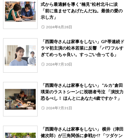
式から最適解を導く“楠見”松村北斗に涙
「前に進ませてあげたんだね。最後の愛の
示し方」
2024年8月28日
「西園寺さんは家事をしない」GP帯連続ド
ラマ初主演の松本若菜に反響 「パワフルす
ぎてめっちゃ良い。すっごい合ってる」
2024年7月10日
「西園寺さんは家事をしない」 “ルカ”倉田
瑛茉のラストシーンに視聴者号泣 「演技力
恐るべし！ ほんとにあなた4歳ですか？」
2024年7月31日
「西園寺さんは家事をしない」 横井（津田
健次郎）が三角関係に参戦か!? 「ツダケン