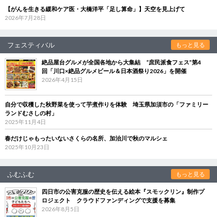
【がんを生きる緩和ケア医・大橋洋平「足し算命」】天空を見上げて
2026年7月28日
フェスティバル
もっと見る
絶品屋台グルメが全国各地から大集結 “庶民派食フェス”第4
回「川口×絶品グルメビール＆日本酒祭り2026」を開催
2026年4月15日
自分で収穫した秋野菜を使って芋煮作りを体験 埼玉県加須市の「ファミリー
ランドむさしの村」
2025年11月4日
春だけじゃもったいないさくらの名所、加治川で秋のマルシェ
2025年10月23日
ふむふむ
もっと見る
四日市の公害克服の歴史を伝える絵本『スモックリン』制作プ
ロジェクト クラウドファンディングで支援を募集
2026年8月5日