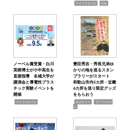
,
,
ライフスタイル
社会
ノーベル賞受賞・白川
豊臣秀吉・秀長兄弟ゆ
英樹博士が小中高生を
かりの地を巡るスタン
直接指導 名城大学が
プラリーがスタート
講演会と導電性プラス
和歌山市内5カ所・近畿
チック実験イベントを
6カ所を巡り限定グッズ
開催
をもらおう
,
,
,
ライフスタイル
カルチャー
ライフスタイ
ル