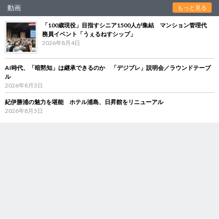
動画
もっと見る
「100歳現役」目指すシニア1500人が集結 マンション管理代
務員イベント「うぇるねすシップ」
2026年8月4日
AI時代、「暗黙知」は継承できるのか 「デジブレ」説明会／ラウンドテーブ
ル
2026年8月3日
紀伊勝浦の魅力を堪能 ホテル浦島、日昇館をリニューアル
2026年8月3日