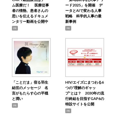
ム医療だ！ 医療従事
ード2025」を開催 デ
者の情熱、患者さんの
ータとAIで変わる人事
思いを伝えるドキュメ
戦略 科学的人事の最
ンタリー動画を公開中
新事例
PR
PR
「ことだま」宿る羽生
HIV/エイズにまつわる6
結弦のメッセージ 名
つの“理解のギャッ
言がもたらす心の平穏
プ”とは？ 2030年の流
と潤い
行終結を目指すGAP6の
特設サイトを公開
PR
PR