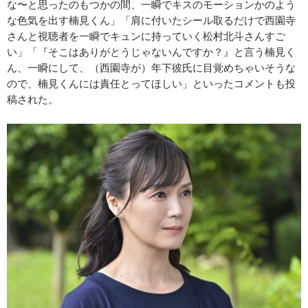
な〜と思ったのもつかの間、一瞬でキスのモーションかのよう
な色気を出す楠見くん」「肩に付いたシール取るだけで西園寺
さんと視聴者を一瞬でキュンに持っていく松村北斗さんすご
い」「『そこはありがとうじゃないんですか？』と言う楠見く
ん、一瞬にして、（西園寺が）年下彼氏に目覚めちゃいそうな
ので、楠見くんには責任とってほしい」といったコメントも投
稿された。