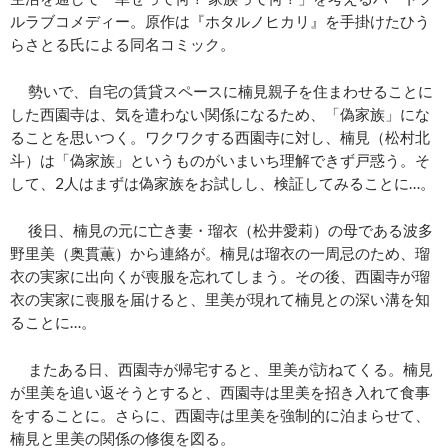
ルラブコメディー。原作は『ホタルノヒカリ』を手掛けたひう
らさとる氏による同名コミック。
勢いで、自宅の賃貸スペースに楠見親子を住まわせることに
した西園寺は、気を遣わない関係になるため、「偽家族」にな
ることを思いつく。ワクワクする西園寺に対し、楠見（松村北
斗）は「偽家族」というものがいまいち理解できず戸惑う。そ
して、2人はまずは偽家族をお試しし、検証してみることに…。
後日、楠見の元に亡き妻・瑠衣（松井愛莉）の母である波多
野里美（奥貫薫）から連絡が。楠見は瑠衣の一周忌のため、瑠
衣の実家に出向くが喪服を忘れてしまう。その後、西園寺が瑠
衣の実家に喪服を届けると、里美が現れて楠見との深い溝を知
ることに…。
またある日、西園寺が帰宅すると、里美が訪ねてくる。楠見
が里美を追い返そうとすると、西園寺は里美を招き入れて食事
をすることに。さらに、西園寺は里美を強制的に泊まらせて、
楠見と里美の関係の修復を図る。