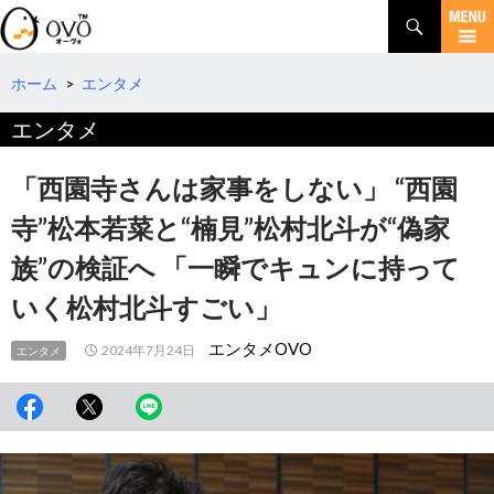
検
索
コ
ン
テ
ホーム
>
エンタメ
ン
エンタメ
ツ
へ
移
「西園寺さんは家事をしない」 “西園
動
寺”松本若菜と“楠見”松村北斗が“偽家
族”の検証へ 「一瞬でキュンに持って
いく松村北斗すごい」
エンタメOVO
2024年7月24日
エンタメ