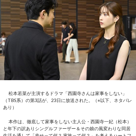
松本若菜が主演するドラマ「西園寺さんは家事をしない」
（TBS系）の第3話が、23日に放送された。（※以下、ネタバレ
あり）
本作は、徹底して家事をしない主人公・西園寺一妃（松本）
と年下の訳ありシングルファーザー＆その娘の風変わりな同居
生活を通して「幸せって何？ 家族って何？」を考えるハートフ