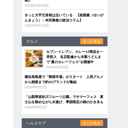
南】
2026年6月18日
きっと大平元首相は泣いている 【政眼鏡（せいが
んきょう）－本田雅俊の政治コラム】
け
2026年6月10日
せ
グルメ
もっと見る
セブン‐イレブン、カレー15商品を一
斉投入 名店監修から冷製うどんま
で“夏のカレーフェス”を開催中
2026年8月6日
横浜高島屋で「韓国市場」がスタート 人気グルメ
から雑貨まで約30ブランドが集結
2026年8月5日
「山梨県笛吹川フルーツ公園」でサマーフェス 富
士山を眺めながら水遊び、季節限定の桃のかき氷も
2026年8月3日
ヘルスケア
もっと見る