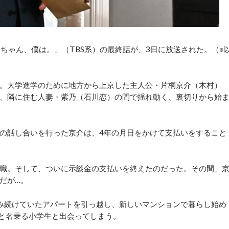
っちゃん、僕は。」（TBS系）の最終話が、3日に放送された。（※
。大学進学のために地方から上京した主人公・片桐京介（木村）
、隣に住む人妻・紫乃（石川恋）の間で揺れ動く、裏切りから始
の話し合いを行った京介は、4年の月日をかけて支払いをすること
職。そして、ついに示談金の支払いを終えたのだった。その間、
だが…。
み続けていたアパートを引っ越し、新しいマンションで暮らし始め
”と名乗る小学生と出会ってしまう。