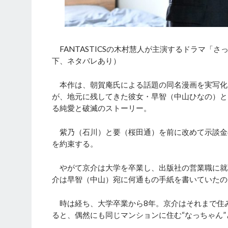
FANTASTICSの木村慧人が主演するドラマ「さ
下、ネタバレあり）
本作は、朝賀庵氏による話題の同名漫画を実写化
が、地元に残してきた彼女・早智（中山ひなの）と
る純愛と破滅のストーリー。
紫乃（石川）と要（桜田通）を前に改めて示談金
を約束する。
やがて京介は大学を卒業し、出版社の営業職に就
介は早智（中山）宛に何通もの手紙を書いていたの
時は経ち、大学卒業から8年。京介はそれまで住
ると、偶然にも同じマンションに住む“なっちゃん