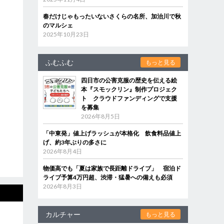
春だけじゃもったいないさくらの名所、加治川で秋
のマルシェ
2025年10月23日
ふむふむ
もっと見る
四日市の公害克服の歴史を伝える絵
本『スモックリン』制作プロジェク
ト クラウドファンディングで支援
を募集
2026年8月5日
「中東発」値上げラッシュが本格化 飲食料品値上
げ、約3年ぶりの多さに
2026年8月4日
物価高でも「夏は家族で長距離ドライブ」 宿泊ド
ライブ予算4万円超、渋滞・猛暑への備えも必須
2026年8月3日
カルチャー
もっと見る