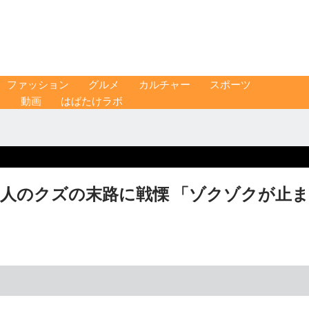
ファッション
グルメ
カルチャー
スポーツ
ス
動画
はばたけラボ
慧人のクズの末路に戦慄 「ゾクゾクが止ま