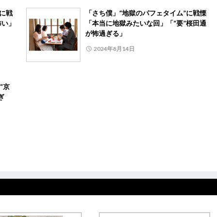
に戦
「さち僕」“地獄のパフェタイム”に戦慄
怖い」
「本当に地獄みたいな回」「“要”桜田通
が怖過ぎる」
2024年8月14日
“京
ぎ