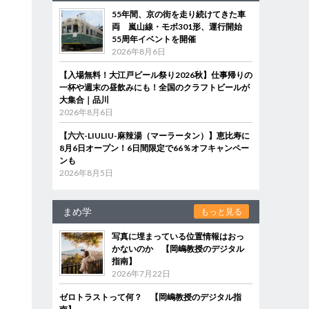
55年間、京の街を走り続けてきた車
両 嵐山線・モボ301形、運行開始
55周年イベントを開催
2026年8月6日
【入場無料！大江戸ビール祭り2026秋】仕事帰りの
一杯や週末の昼飲みにも！全国のクラフトビールが
大集合｜品川
2026年8月6日
【六六-LIULIU-麻辣湯（マーラータン）】恵比寿に
8月6日オープン！6日間限定で66％オフキャンペー
ンも
2026年8月5日
まめ学
もっと見る
写真に埋まっている位置情報はおっ
かないのか 【岡嶋教授のデジタル
指南】
2026年7月22日
印
ゼロトラストって何？ 【岡嶋教授のデジタル指
力