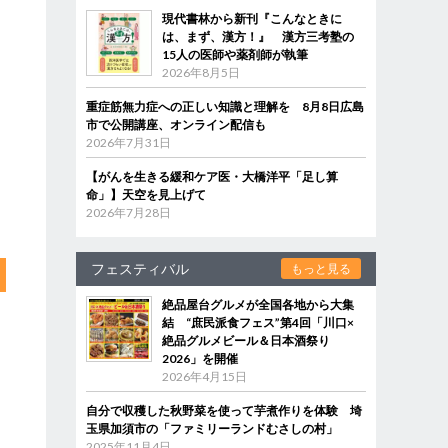
現代書林から新刊『こんなときに
は、まず、漢方！』 漢方三考塾の
15人の医師や薬剤師が執筆
2026年8月5日
重症筋無力症への正しい知識と理解を 8月8日広島
市で公開講座、オンライン配信も
2026年7月31日
【がんを生きる緩和ケア医・大橋洋平「足し算
命」】天空を見上げて
2026年7月28日
フェスティバル
もっと見る
絶品屋台グルメが全国各地から大集
結 “庶民派食フェス”第4回「川口×
絶品グルメビール＆日本酒祭り
2026」を開催
2026年4月15日
自分で収穫した秋野菜を使って芋煮作りを体験 埼
玉県加須市の「ファミリーランドむさしの村」
2025年11月4日