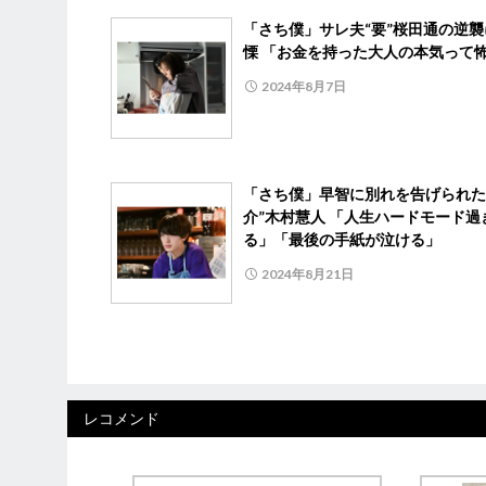
「さち僕」サレ夫“要”桜田通の逆襲
慄 「お金を持った大人の本気って
2024年8月7日
「さち僕」早智に別れを告げられた
介”木村慧人 「人生ハードモード過
る」「最後の手紙が泣ける」
2024年8月21日
レコメンド