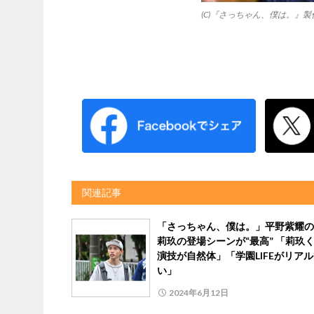
(C)『さっちゃん、僕は。』
関連記事
「さっちゃん、僕は。」平野紫耀の
莉玖の登場シーンが“最高” 「莉玖
演技が自然体」「学園LIFEがリア
い」
2024年6月12日