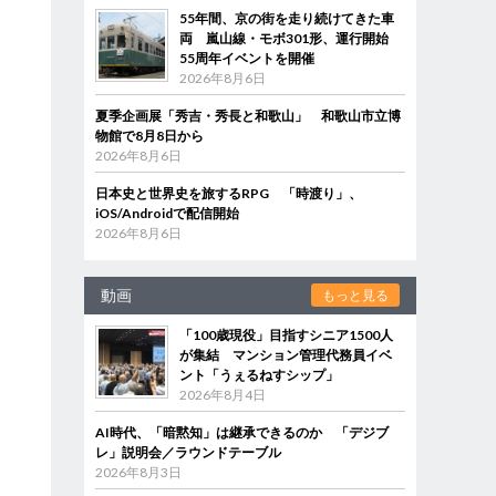
55年間、京の街を走り続けてきた車
両 嵐山線・モボ301形、運行開始
55周年イベントを開催
2026年8月6日
夏季企画展「秀吉・秀長と和歌山」 和歌山市立博
物館で8月8日から
2026年8月6日
日本史と世界史を旅するRPG 「時渡り」、
iOS/Androidで配信開始
2026年8月6日
動画
もっと見る
「100歳現役」目指すシニア1500人
が集結 マンション管理代務員イベ
ント「うぇるねすシップ」
2026年8月4日
AI時代、「暗黙知」は継承できるのか 「デジブ
レ」説明会／ラウンドテーブル
2026年8月3日