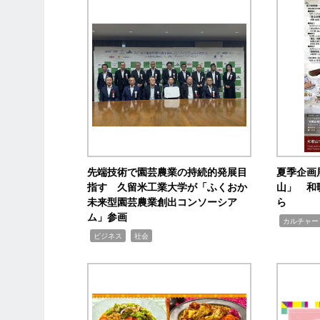
先端技術で園芸農業の持続的発展目
夏季企画
指す 久留米工業大学が「ふくおか
山」 和
未来型園芸農業創出コンソーシア
ら
ム」参画
,
カルチャー
,
,
ビジネス
社会