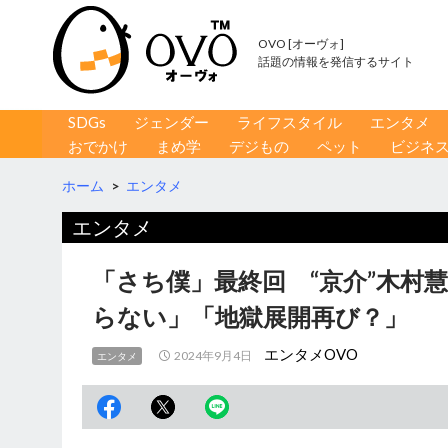
OVO [オーヴォ]
話題の情報を発信するサイト
コンテンツへ移動
検
SDGs
ジェンダー
ライフスタイル
エンタメ
索
おでかけ
まめ学
デジもの
ペット
ビジネ
ホーム
>
エンタメ
エンタメ
「さち僕」最終回 “京介”木村
らない」「地獄展開再び？」
エンタメOVO
2024年9月4日
エンタメ