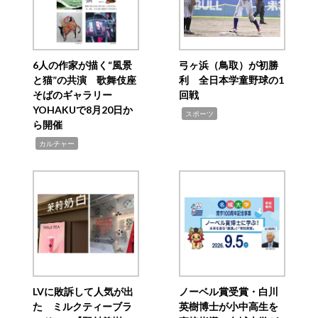
6人の作家が描く“風景
弓ヶ浜（鳥取）が初勝
と猫”の共演 歌舞伎座
利 全日本学童野球の1
そばのギャラリー
回戦
YOHAKUで8月20日か
,
スポーツ
ら開催
,
カルチャー
LVに敗訴して人気が出
ノーベル賞受賞・白川
た ミルクティーブラ
英樹博士が小中高生を