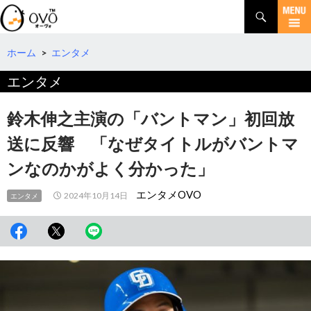
検
索
コ
ン
テ
ホーム
>
エンタメ
ン
エンタメ
ツ
へ
移
鈴木伸之主演の「バントマン」初回放
動
送に反響 「なぜタイトルがバントマ
ンなのかがよく分かった」
エンタメOVO
2024年10月14日
エンタメ