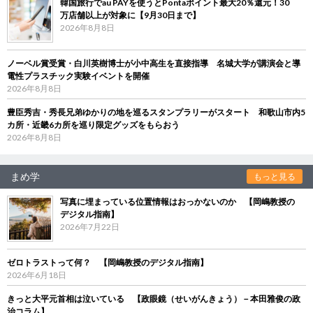
韓国旅行でau PAYを使うとPontaポイント最大20％還元！30
万店舗以上が対象に【9月30日まで】
2026年8月8日
ノーベル賞受賞・白川英樹博士が小中高生を直接指導 名城大学が講演会と導
電性プラスチック実験イベントを開催
2026年8月8日
豊臣秀吉・秀長兄弟ゆかりの地を巡るスタンプラリーがスタート 和歌山市内5
カ所・近畿6カ所を巡り限定グッズをもらおう
2026年8月8日
まめ学
もっと見る
写真に埋まっている位置情報はおっかないのか 【岡嶋教授の
デジタル指南】
2026年7月22日
ゼロトラストって何？ 【岡嶋教授のデジタル指南】
2026年6月18日
きっと大平元首相は泣いている 【政眼鏡（せいがんきょう）－本田雅俊の政
治コラム】