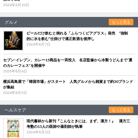
2026年6月10日
グルメ
もっと見る
ビールだけ飲むと倒れる「ふらつくビアグラス」発売 “強制
的に水を飲む”仕掛けで適正飲酒を後押し
2026年8月7日
セブン‐イレブン、カレー15商品を一斉投入 名店監修から冷製うどんまで“夏
のカレーフェス”を開催中
2026年8月6日
横浜高島屋で「韓国市場」がスタート 人気グルメから雑貨まで約30ブランド
が集結
2026年8月5日
ヘルスケア
もっと見る
現代書林から新刊『こんなときには、まず、漢方！』 漢方三
考塾の15人の医師や薬剤師が執筆
2026年8月5日