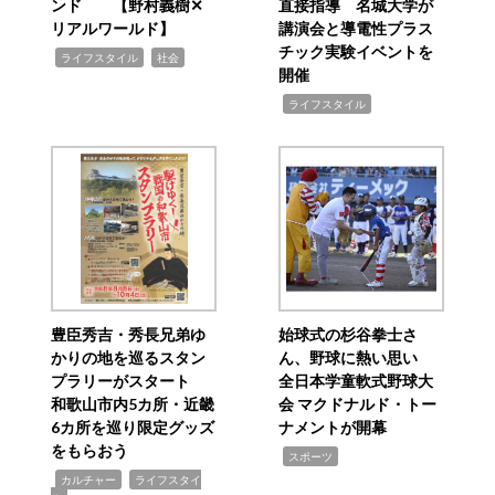
ンド 【野村義樹✕
直接指導 名城大学が
リアルワールド】
講演会と導電性プラス
チック実験イベントを
,
,
ライフスタイル
社会
開催
,
ライフスタイル
豊臣秀吉・秀長兄弟ゆ
始球式の杉谷拳士さ
かりの地を巡るスタン
ん、野球に熱い思い
プラリーがスタート
全日本学童軟式野球大
和歌山市内5カ所・近畿
会 マクドナルド・トー
6カ所を巡り限定グッズ
ナメントが開幕
をもらおう
,
スポーツ
,
,
カルチャー
ライフスタイ