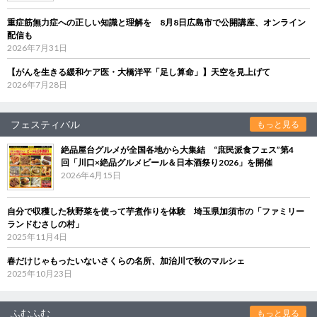
重症筋無力症への正しい知識と理解を 8月8日広島市で公開講座、オンライン
配信も
2026年7月31日
【がんを生きる緩和ケア医・大橋洋平「足し算命」】天空を見上げて
2026年7月28日
フェスティバル
もっと見る
絶品屋台グルメが全国各地から大集結 “庶民派食フェス”第4
回「川口×絶品グルメビール＆日本酒祭り2026」を開催
2026年4月15日
自分で収穫した秋野菜を使って芋煮作りを体験 埼玉県加須市の「ファミリー
ランドむさしの村」
2025年11月4日
春だけじゃもったいないさくらの名所、加治川で秋のマルシェ
2025年10月23日
ふむふむ
もっと見る