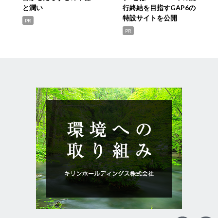
と潤い
行終結を目指すGAP6の
特設サイトを公開
PR
PR