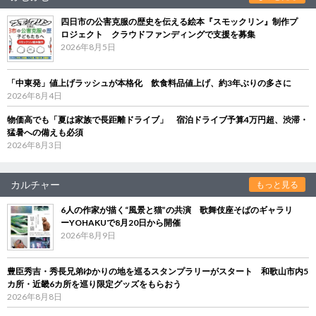
四日市の公害克服の歴史を伝える絵本『スモックリン』制作プ
ロジェクト クラウドファンディングで支援を募集
2026年8月5日
「中東発」値上げラッシュが本格化 飲食料品値上げ、約3年ぶりの多さに
2026年8月4日
物価高でも「夏は家族で長距離ドライブ」 宿泊ドライブ予算4万円超、渋滞・
猛暑への備えも必須
2026年8月3日
カルチャー
もっと見る
6人の作家が描く“風景と猫”の共演 歌舞伎座そばのギャラリ
ーYOHAKUで8月20日から開催
2026年8月9日
豊臣秀吉・秀長兄弟ゆかりの地を巡るスタンプラリーがスタート 和歌山市内5
カ所・近畿6カ所を巡り限定グッズをもらおう
2026年8月8日