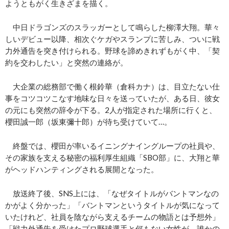
ようともがく生きざまを描く。
中日ドラゴンズのスラッガーとして鳴らした柳澤大翔。華々
しいデビュー以降、相次ぐケガやスランプに苦しみ、ついに戦
力外通告を突き付けられる。野球を諦めきれずもがく中、「契
約を交わしたい」と突然の連絡が。
大企業の総務部で働く根鈴華（倉科カナ）は、目立たない仕
事をコツコツこなす地味な日々を送っていたが、ある日、彼女
の元にも突然の辞令が下る。2人が指定された場所に行くと、
櫻田誠一郎（坂東彌十郎）が待ち受けていて…。
終盤では、櫻田が率いるイニングナイングループの社員や、
その家族を支える秘密の福利厚生組織「SBO部」に、大翔と華
がヘッドハンティングされる展開となった。
放送終了後、SNS上には、「なぜタイトルがバントマンなの
かがよく分かった」「バントマンというタイトルが気になって
いたけれど、社員を陰ながら支えるチームの物語とは予想外」
「戦力外通告を受けたプロ野球選手と何もない女性が、誰かの