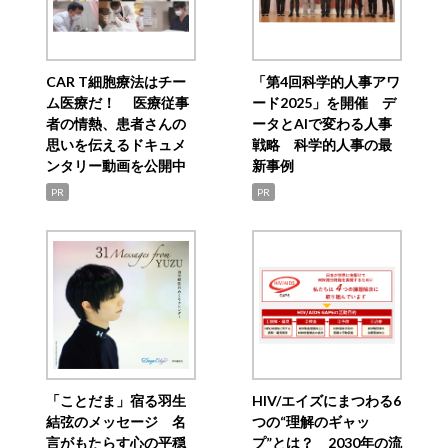
CAR T細胞療法はチー
「第4回科学的人事アワ
ム医療だ！ 医療従事
ード2025」を開催 デ
者の情熱、患者さんの
ータとAIで変わる人事
思いを伝えるドキュメ
戦略 科学的人事の最
ンタリー動画を公開中
新事例
PR
PR
「ことだま」宿る羽生
HIV/エイズにまつわる6
結弦のメッセージ 名
つの“理解のギャッ
言がもたらす心の平穏
プ”とは？ 2030年の流