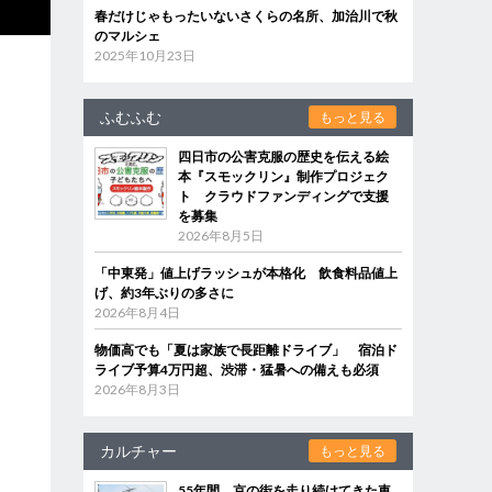
春だけじゃもったいないさくらの名所、加治川で秋
のマルシェ
2025年10月23日
ふむふむ
もっと見る
四日市の公害克服の歴史を伝える絵
本『スモックリン』制作プロジェク
ト クラウドファンディングで支援
を募集
2026年8月5日
「中東発」値上げラッシュが本格化 飲食料品値上
げ、約3年ぶりの多さに
2026年8月4日
物価高でも「夏は家族で長距離ドライブ」 宿泊ド
ライブ予算4万円超、渋滞・猛暑への備えも必須
2026年8月3日
カルチャー
もっと見る
55年間、京の街を走り続けてきた車