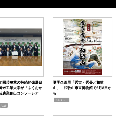
で園芸農業の持続的発展目
夏季企画展「秀吉・秀長と和歌
留米工業大学が「ふくおか
山」 和歌山市立博物館で8月8日か
芸農業創出コンソーシア
ら
,
カルチャー
社会