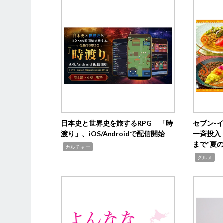
日本史と世界史を旅するRPG 「時
セブン‐
渡り」、iOS/Androidで配信開始
一斉投入
まで“夏
,
カルチャー
,
グルメ