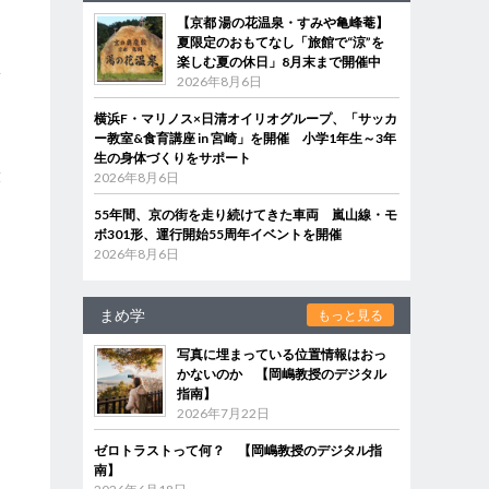
【京都 湯の花温泉・すみや亀峰菴】
夏限定のおもてなし「旅館で“涼”を
楽しむ夏の休日」8月末まで開催中
子
2026年8月6日
横浜F・マリノス×日清オイリオグループ、「サッカ
ー教室&食育講座 in 宮崎」を開催 小学1年生～3年
生の身体づくりをサポート
役
2026年8月6日
55年間、京の街を走り続けてきた車両 嵐山線・モ
ボ301形、運行開始55周年イベントを開催
2026年8月6日
まめ学
もっと見る
写真に埋まっている位置情報はおっ
かないのか 【岡嶋教授のデジタル
指南】
2026年7月22日
ゼロトラストって何？ 【岡嶋教授のデジタル指
南】