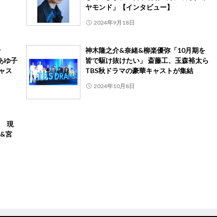
ヤモンド」【インタビュー】
2024年9月18日
ン
神木隆之介&奈緒&柳楽優弥「10月期を
あゆ子
皆で駆け抜けたい」 斎藤工、玉森裕太ら
ャス
TBS秋ドラマの豪華キャストが集結
2024年10月8日
 現
&宮