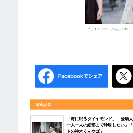
（C）TBSスパークル／TBS
関連記事
「海に眠るダイヤモンド」「登場人
一人一人の細部まで吟味したい」「
トの神木くんやば」