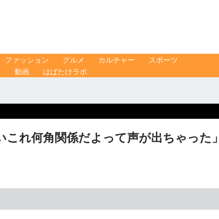
ファッション
グルメ
カルチャー
スポーツ
ス
動画
はばたけラボ
いこれ何角関係だよって声が出ちゃった