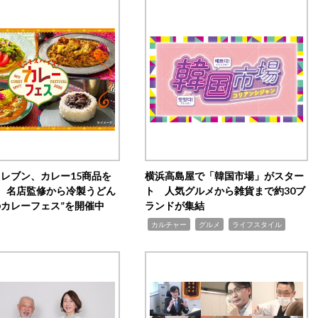
イレブン、カレー15商品を
横浜高島屋で「韓国市場」がスター
 名店監修から冷製うどん
ト 人気グルメから雑貨まで約30ブ
のカレーフェス”を開催中
ランドが集結
,
,
,
カルチャー
グルメ
ライフスタイル