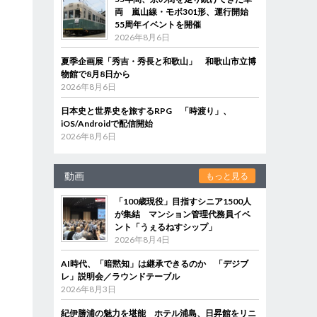
両 嵐山線・モボ301形、運行開始
55周年イベントを開催
2026年8月6日
夏季企画展「秀吉・秀長と和歌山」 和歌山市立博
物館で8月8日から
2026年8月6日
日本史と世界史を旅するRPG 「時渡り」、
iOS/Androidで配信開始
2026年8月6日
動画
もっと見る
「100歳現役」目指すシニア1500人
が集結 マンション管理代務員イベ
ント「うぇるねすシップ」
2026年8月4日
AI時代、「暗黙知」は継承できるのか 「デジブ
レ」説明会／ラウンドテーブル
2026年8月3日
紀伊勝浦の魅力を堪能 ホテル浦島、日昇館をリニ