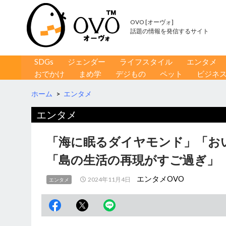
OVO [オーヴォ]
話題の情報を発信するサイト
コンテンツへ移動
検
SDGs
ジェンダー
ライフスタイル
エンタメ
索
おでかけ
まめ学
デジもの
ペット
ビジネ
ホーム
>
エンタメ
エンタメ
「海に眠るダイヤモンド」「お
「島の生活の再現がすご過ぎ」
エンタメOVO
2024年11月4日
エンタメ