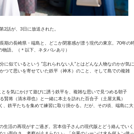
第2話が、3日に放送された。
長期の長崎県・端島と、どこか閉塞感が漂う現代の東京。70年の
の物語。（＊以下、ネタバレあり）
に似ているという “忘れられない人”とはどんな人物なのかが気
かつて思いを寄せていた鉄平（神木）のこと、そして島での複雑
のことを気にかけて遊びに誘う鉄平を、複雑な思いで見つめる朝子
る賢将（清水尋也）と一緒に本土を訪れた百合子（土屋太鳳）
べく、鉄平たちを集めて練習に取り掛かる。だが、その頃、端島に大
の生活の再現がすご過ぎ。宮本信子さんの現代版とどう絡んでいく
ない面白さ。考察が止まらない」「台風のシーンは水を何トン使