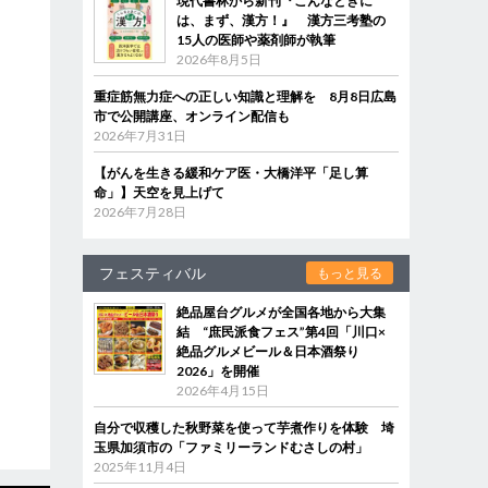
現代書林から新刊『こんなときに
は、まず、漢方！』 漢方三考塾の
15人の医師や薬剤師が執筆
2026年8月5日
重症筋無力症への正しい知識と理解を 8月8日広島
市で公開講座、オンライン配信も
2026年7月31日
【がんを生きる緩和ケア医・大橋洋平「足し算
命」】天空を見上げて
2026年7月28日
フェスティバル
もっと見る
絶品屋台グルメが全国各地から大集
結 “庶民派食フェス”第4回「川口×
絶品グルメビール＆日本酒祭り
2026」を開催
2026年4月15日
自分で収穫した秋野菜を使って芋煮作りを体験 埼
玉県加須市の「ファミリーランドむさしの村」
2025年11月4日