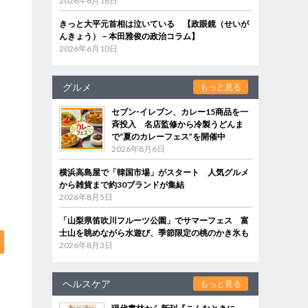
2026年6月18日
きっと大平元首相は泣いている 【政眼鏡（せいが
んきょう）－本田雅俊の政治コラム】
2026年6月10日
グルメ
もっと見る
セブン‐イレブン、カレー15商品を一
斉投入 名店監修から冷製うどんま
で“夏のカレーフェス”を開催中
2026年8月6日
横浜高島屋で「韓国市場」がスタート 人気グルメ
から雑貨まで約30ブランドが集結
2026年8月5日
「山梨県笛吹川フルーツ公園」でサマーフェス 富
士山を眺めながら水遊び、季節限定の桃のかき氷も
2026年8月3日
ヘルスケア
もっと見る