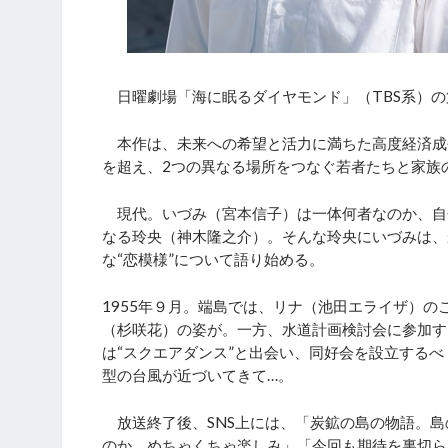
日曜劇場「海に眠るダイヤモンド」（TBS系）の
本作は、未来への希望と活力に満ちた高度経済成
を超え、2つの異なる場所をつなぐ若者たちと家族
現代。いづみ（宮本信子）は一体何者なのか、自分
なる玲央（神木隆之介）。そんな玲央にいづみは、
な“恋模様”について語り始める。
1955年９月。端島では、リナ（池田エライザ）
（杉咲花）の姿が。一方、水道計画検討会に参加す
は“スクエアダンス”と出会い、同好会を設立する
型の台風が近づいてきて…。
放送終了後、SNS上には、「炭鉱の島の物語。島
のか。めちゃくちゃ楽しみ」「今回も期待を裏切ら