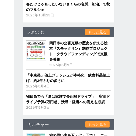
春だけじゃもったいないさくらの名所、加治川で秋
のマルシェ
2025年10月23日
ふむふむ
もっと見る
四日市の公害克服の歴史を伝える絵
本『スモックリン』制作プロジェク
ト クラウドファンディングで支援
を募集
2026年8月5日
「中東発」値上げラッシュが本格化 飲食料品値上
げ、約3年ぶりの多さに
2026年8月4日
物価高でも「夏は家族で長距離ドライブ」 宿泊ド
ライブ予算4万円超、渋滞・猛暑への備えも必須
2026年8月3日
カルチャー
もっと見る
旅の思い出を五・七・五で！ エー