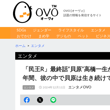
OVO [オーヴォ]
話題の情報を発信するサイト
コンテンツへ移動
検
SDGs
ジェンダー
ライフスタイル
エンタメ
索
おでかけ
まめ学
デジもの
ペット
ビジネ
ホーム
>
エンタメ
エンタメ
「民王R」最終話“貝原”高橋一生
年間、彼の中で貝原は生き続け
エンタメOVO
2024年12月11日
エンタメ