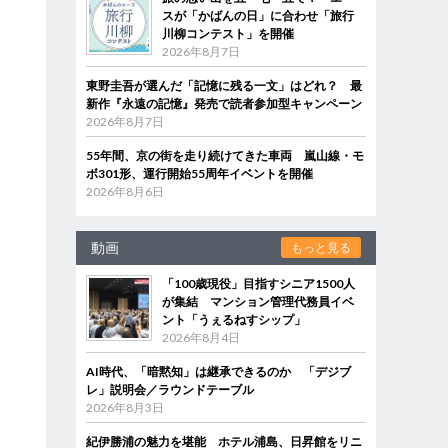
スが「かばんの日」に合わせ「旅行
川柳コンテスト」を開催
2026年8月7日
東野圭吾が選んだ「記憶に残る一文」はどれ？ 最
新作『永遠の記憶』発売で読者参加型キャンペーン
2026年8月7日
55年間、京の街を走り続けてきた車両 嵐山線・モ
ボ301形、運行開始55周年イベントを開催
2026年8月6日
動画
もっと見る
「100歳現役」目指すシニア1500人
が集結 マンション管理代務員イベ
ント「うぇるねすシップ」
2026年8月4日
AI時代、「暗黙知」は継承できるのか 「デジブ
レ」説明会／ラウンドテーブル
2026年8月3日
紀伊勝浦の魅力を堪能 ホテル浦島、日昇館をリニ