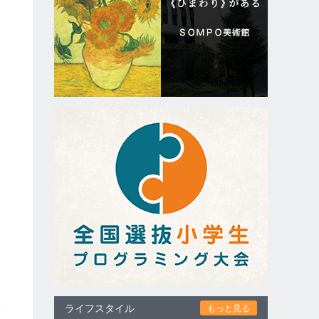
。
る
）
と
政
ライフスタイル
もっと見る