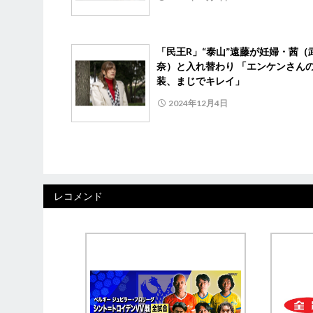
「民王R」“泰山”遠藤が妊婦・茜（
奈）と入れ替わり 「エンケンさん
装、まじでキレイ」
2024年12月4日
レコメンド