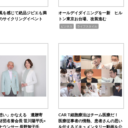
風を感じて絶品ジビエも満
オールデイダイニングを一新 ヒル
のサイクリングイベント
トン東京お台場、改装進む
,
,
ビジネス
ライフスタイル
想い」かなえる 遺贈寄
CAR T細胞療法はチーム医療だ！
財団名誉会長 笹川陽平氏×
医療従事者の情熱、患者さんの思い
ナウンサー 長野智子氏
を伝えるドキュメンタリー動画を公