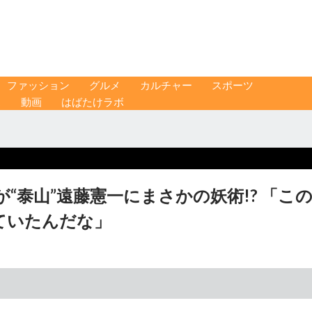
ファッション
グルメ
カルチャー
スポーツ
ス
動画
はばたけラボ
が“泰山”遠藤憲一にまさかの妖術!? 「この
ていたんだな」