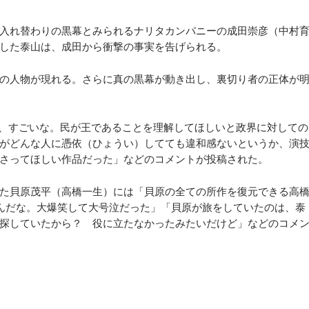
入れ替わりの黒幕とみられるナリタカンパニーの成田崇彦（中村
した泰山は、成田から衝撃の事実を告げられる。
の人物が現れる。さらに真の黒幕が動き出し、裏切り者の正体が
、すごいな。民が王であることを理解してほしいと政界に対しての
がどんな人に憑依（ひょうい）してても違和感ないというか、演
さってほしい作品だった」などのコメントが投稿された。
た貝原茂平（高橋一生）には「貝原の全ての所作を復元できる高
んだな。大爆笑して大号泣だった」「貝原が旅をしていたのは、泰
探していたから？ 役に立たなかったみたいだけど」などのコメ