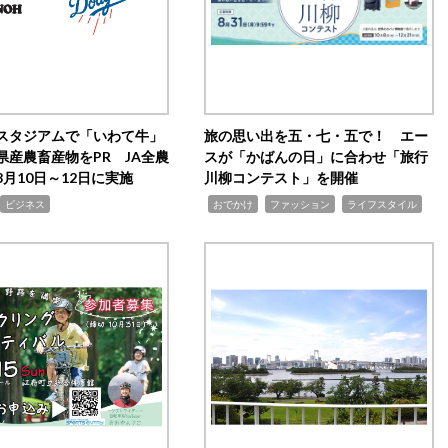
スタジアムで「いわて牛」
旅の思い出を五・七・五で！ エー
県産農畜産物をPR JA全農
スが「かばんの日」に合わせ「旅行
月10日～12日に実施
川柳コンテスト」を開催
,
,
,
ビジネス
おでかけ
ファッション
ライフスタイル