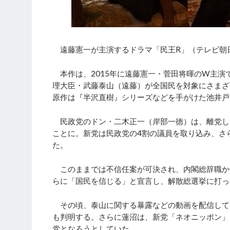
遠藤憲一が主演するドラマ「民王R」（テレビ朝日
本作は、2015年に遠藤憲一・菅田将暉のW主演
理大臣・武藤泰山（遠藤）が全国民を対象にさまざ
原作は『半沢直樹』シリーズなどを手がけた池井戸
民政党のドン・二木正一（岸部一徳）は、離党し
ことに。新党は民政党の4割の議員を取り込み、さ
た。
このままでは不信任案が可決され、内閣総辞職か
らに「国民を信じる」と宣言し、解散総選挙に打っ
その頃、泰山に関する暴露などの動画を配信して
も判明する。さらに蓮沼は、新党「ネオニッポン」
党となろうとしていた。