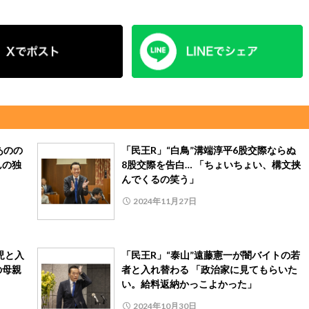
あのの
「民王R」“白鳥”溝端淳平6股交際ならぬ
んの独
8股交際を告白… 「ちょいちょい、構文挟
んでくるの笑う」
2024年11月27日
児と入
「民王R」“泰山”遠藤憲一が闇バイトの若
の母親
者と入れ替わる 「政治家に見てもらいた
い。給料返納かっこよかった」
2024年10月30日