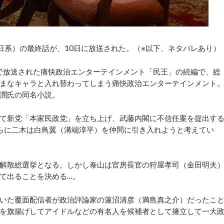
系）の最終話が、10日に放送された。（※以下、ネタバレあり）
で放送された痛快政治エンターテインメント「民王」の続編で、総
まなキャラと入れ替わってしまう痛快政治エンターテインメント
潤氏の同名小説。
て新党「本家民政党」を立ち上げ、武藤内閣に不信任案を提出す
らに二木は白鳥翼（溝端淳平）を仲間に引き入れようと考えてい
解散総選挙となる。しかし泰山は官房長官の狩屋孝司（金田明夫
て出ることを決める…。
いた覆面配信者が政治評論家の蓮沼清彦（満島真之介）だったこ
を旗揚げしてアイドルなどの有名人を候補者として擁立して一大