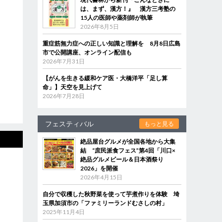
は、まず、漢方！』 漢方三考塾の
15人の医師や薬剤師が執筆
2026年8月5日
重症筋無力症への正しい知識と理解を 8月8日広島
市で公開講座、オンライン配信も
2026年7月31日
【がんを生きる緩和ケア医・大橋洋平「足し算
命」】天空を見上げて
2026年7月28日
フェスティバル
もっと見る
絶品屋台グルメが全国各地から大集
結 “庶民派食フェス”第4回「川口×
絶品グルメビール＆日本酒祭り
2026」を開催
2026年4月15日
自分で収穫した秋野菜を使って芋煮作りを体験 埼
玉県加須市の「ファミリーランドむさしの村」
2025年11月4日