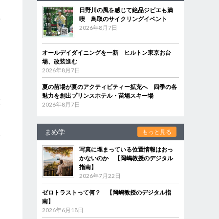
日野川の風を感じて絶品ジビエも満
喫 鳥取のサイクリングイベント
育
2026年8月7日
オールデイダイニングを一新 ヒルトン東京お台
明
場、改装進む
2026年8月7日
夏の苗場が夏のアクティビティー拡充へ 四季の各
魅力を創出プリンスホテル・苗場スキー場
技
2026年8月7日
まめ学
もっと見る
橋
写真に埋まっている位置情報はおっ
ン
かないのか 【岡嶋教授のデジタル
指南】
2026年7月22日
ゼロトラストって何？ 【岡嶋教授のデジタル指
南】
2026年6月18日