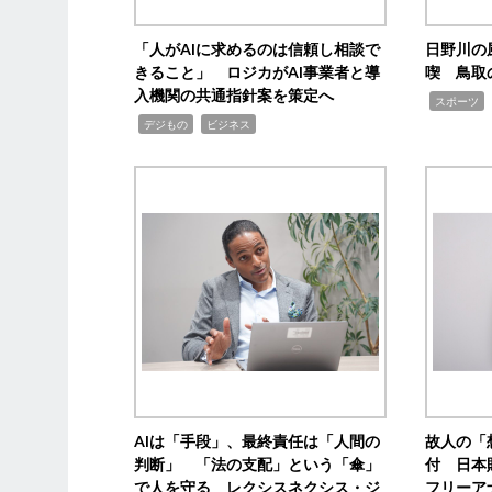
「人がAIに求めるのは信頼し相談で
日野川の
きること」 ロジカがAI事業者と導
喫 鳥取
入機関の共通指針案を策定へ
,
スポーツ
,
,
デジもの
ビジネス
AIは「手段」、最終責任は「人間の
故人の「
判断」 「法の支配」という「傘」
付 日本
で人を守る レクシスネクシス・ジ
フリーア