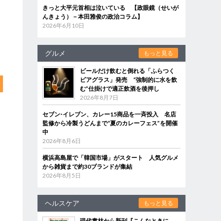
きっと大平元首相は泣いている 【政眼鏡（せいが
んきょう）－本田雅俊の政治コラム】
2026年6月10日
グルメ
もっと見る
ビールだけ飲むと倒れる「ふらつく
ビアグラス」発売 “強制的に水を飲
む”仕掛けで適正飲酒を後押し
2026年8月7日
セブン‐イレブン、カレー15商品を一斉投入 名店
監修から冷製うどんまで“夏のカレーフェス”を開催
中
2026年8月6日
横浜高島屋で「韓国市場」がスタート 人気グルメ
から雑貨まで約30ブランドが集結
2026年8月5日
ヘルスケア
もっと見る
現代書林から新刊『こんなときに