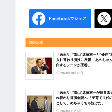
関連記事
「民王R」“泰山”遠藤憲一と“優佳”
入れ替わり演技に反響 「あのちゃ
白するシーンが圧巻」
2024年10月23日
「民王R」“泰山”遠藤憲一が保育園
れ替わり首脳会談へ 「子育て世代
として、めちゃくちゃ泣けた」
2024年11月6日