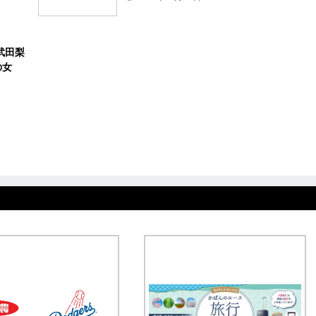
武田梨
の女