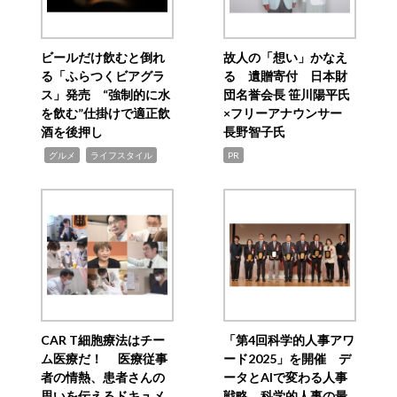
ビールだけ飲むと倒れ
故人の「想い」かなえ
る「ふらつくビアグラ
る 遺贈寄付 日本財
ス」発売 “強制的に水
団名誉会長 笹川陽平氏
を飲む”仕掛けで適正飲
×フリーアナウンサー
酒を後押し
長野智子氏
,
,
グルメ
ライフスタイル
PR
CAR T細胞療法はチー
「第4回科学的人事アワ
ム医療だ！ 医療従事
ード2025」を開催 デ
者の情熱、患者さんの
ータとAIで変わる人事
思いを伝えるドキュメ
戦略 科学的人事の最