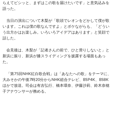
らえてビシッと、まずはこの歌を届けたいです」と意気込みを
語った。
当日の演出について木梨が「歌頭でレオンをどかして僕が歌
います。これは僕の歌なんですよ」とボケながらも、「どうい
う出方かはお楽しみ。いろいろアイデアはあります」と笑顔で
話した。
会見後は、木梨が「記者さんの前で、ひと滑りしないと」と
新浜に振り、新浜が膝スライディングを披露する場面もあっ
た。
「第75回NHK紅白歌合戦」は「あなたへの歌」をテーマに、
大みそかの午後7時20分からNHK総合テレビ、BSP4K、BS8K
ほかで放送。司会は有吉弘行、橋本環奈、伊藤沙莉、鈴木奈穂
子アナウンサーが務める。