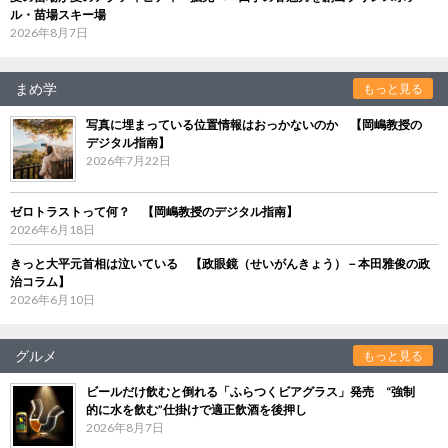
ル・苗場スキー場
2026年8月7日
まめ学
もっと見る
写真に埋まっている位置情報はおっかないのか 【岡嶋教授の
デジタル指南】
2026年7月22日
ゼロトラストって何？ 【岡嶋教授のデジタル指南】
2026年6月18日
きっと大平元首相は泣いている 【政眼鏡（せいがんきょう）－本田雅俊の政
治コラム】
2026年6月10日
グルメ
もっと見る
ビールだけ飲むと倒れる「ふらつくビアグラス」発売 “強制
的に水を飲む”仕掛けで適正飲酒を後押し
2026年8月7日