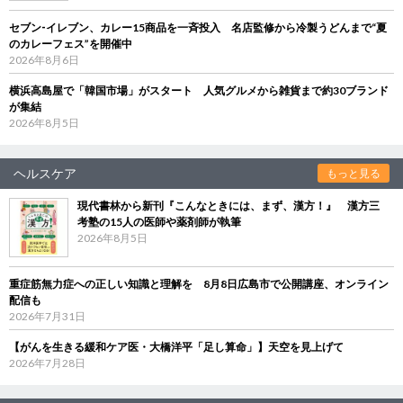
セブン‐イレブン、カレー15商品を一斉投入 名店監修から冷製うどんまで“夏
のカレーフェス”を開催中
2026年8月6日
横浜高島屋で「韓国市場」がスタート 人気グルメから雑貨まで約30ブランド
が集結
2026年8月5日
ヘルスケア
もっと見る
現代書林から新刊『こんなときには、まず、漢方！』 漢方三
考塾の15人の医師や薬剤師が執筆
2026年8月5日
重症筋無力症への正しい知識と理解を 8月8日広島市で公開講座、オンライン
配信も
2026年7月31日
【がんを生きる緩和ケア医・大橋洋平「足し算命」】天空を見上げて
2026年7月28日