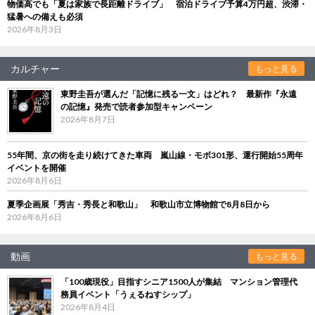
物価高でも「夏は家族で長距離ドライブ」 宿泊ドライブ予算4万円超、渋滞・
猛暑への備えも必須
2026年8月3日
カルチャー
もっと見る
東野圭吾が選んだ「記憶に残る一文」はどれ？ 最新作『永遠
の記憶』発売で読者参加型キャンペーン
2026年8月7日
55年間、京の街を走り続けてきた車両 嵐山線・モボ301形、運行開始55周年
イベントを開催
2026年8月6日
夏季企画展「秀吉・秀長と和歌山」 和歌山市立博物館で8月8日から
2026年8月6日
動画
もっと見る
「100歳現役」目指すシニア1500人が集結 マンション管理代
務員イベント「うぇるねすシップ」
2026年8月4日