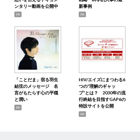
ンタリー動画を公開中
新事例
PR
PR
「ことだま」宿る羽生
HIV/エイズにまつわる6
結弦のメッセージ 名
つの“理解のギャッ
言がもたらす心の平穏
プ”とは？ 2030年の流
と潤い
行終結を目指すGAP6の
特設サイトを公開
PR
PR