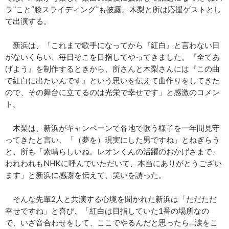
ラ”こと“膝スライディング”も披露。木梨と所は応援ゲストとし
て出演する。
新浜は、「これまで歌手になってから『紅白』と言わない日
がないくらい、毎日そこを目指してやってきました。『全てあ
げよう』を制作するときから、所さんと木梨さんには『この曲
で紅白に出たいんです』という思いを伝えて曲作りをしてきた
ので、その舞台に立てるのは光栄で幸せです」と感激のコメン
ト。
木梨は、新浜がキャンペーンで各地で歌う様子を一年間見守
ってきたと言い、「（夢を）現実にした男ですね」とねぎらう
と、所も「素晴らしいね。レオンくんの活躍のおかげさまで、
われわれもNHKに呼んでいただいて、本当にありがとうござい
ます」と新浜に感謝を伝えて、笑いを誘った。
そんな先輩2人と共演する心境を聞かれた新浜は「ただただ
幸せですね」と喜び、「紅白は目指していた1番の場所なの
で、いざ音合わせをして、ここでやるんだと思ったら…涙をこ