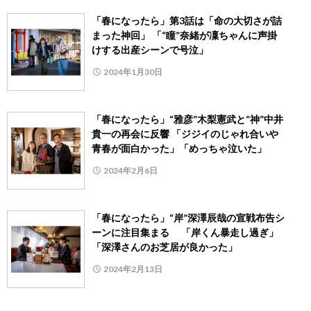
「春になったら」第3話は「命の大切さが詰
まった神回」 「“瞳”奈緒が凜ちゃんに声掛
けする出産シーンで号泣」
2024年1月30日
「春になったら」“雅彦”木梨憲武と“神”中井
貴一の再会に反響 「ジジイのじゃれ合いや
青春が面白かった」「めっちゃ泣いた」
2024年2月6日
「春になったら」“岸”深澤辰哉の宣戦布告シ
ーンに注目集まる 「岸くん暴走し過ぎ」
「深澤さんのお芝居が良かった」
2024年2月13日