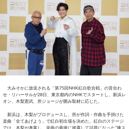
大みそかに放送される「第75回NHK紅白歌合戦」の音合わ
せ・リハーサルが28日、東京都内のNHKでスタートし、新浜レ
オン、木梨憲武、所ジョージが囲み取材に応じた。
新浜は、木梨がプロデュースし、所が作詞・作曲を手掛けた
楽曲「全てあげよう」で紅白初出場を決めた。紅白のステージ
では、木梨が考案し、楽曲の最後に披露して話題になった“膝ス