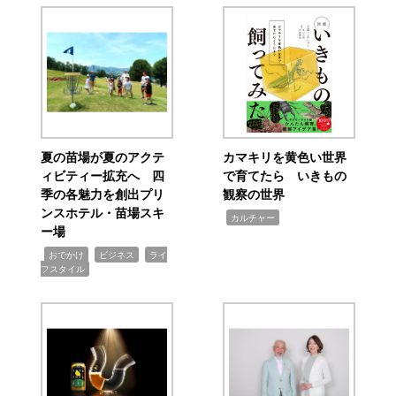
夏の苗場が夏のアクテ
カマキリを黄色い世界
ィビティー拡充へ 四
で育てたら いきもの
季の各魅力を創出プリ
観察の世界
ンスホテル・苗場スキ
,
カルチャー
ー場
,
,
,
おでかけ
ビジネス
ライ
フスタイル