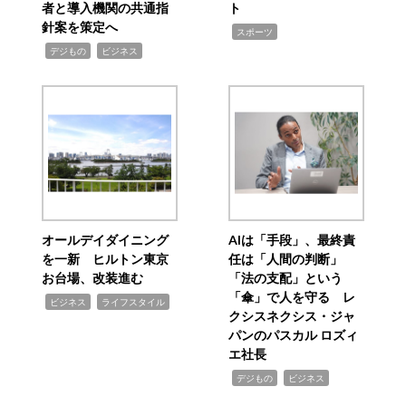
者と導入機関の共通指
ト
針案を策定へ
,
スポーツ
,
,
デジもの
ビジネス
オールデイダイニング
AIは「手段」、最終責
を一新 ヒルトン東京
任は「人間の判断」
お台場、改装進む
「法の支配」という
「傘」で人を守る レ
,
,
ビジネス
ライフスタイル
クシスネクシス・ジャ
パンのパスカル ロズィ
エ社長
,
,
デジもの
ビジネス