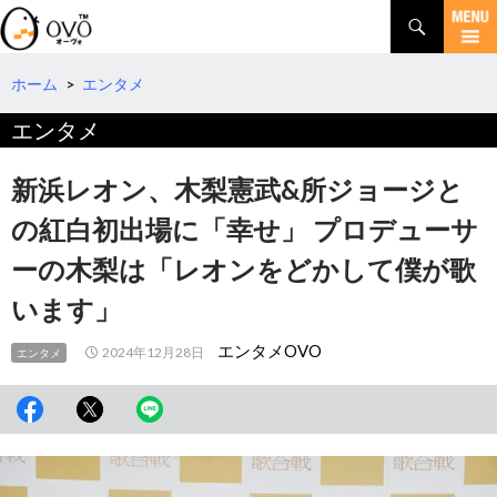
検
索
コ
ン
テ
ホーム
>
エンタメ
ン
エンタメ
ツ
へ
移
新浜レオン、木梨憲武&所ジョージと
動
の紅白初出場に「幸せ」 プロデューサ
ーの木梨は「レオンをどかして僕が歌
います」
エンタメOVO
2024年12月28日
エンタメ