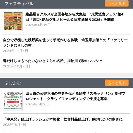
フェスティバル
もっと見る
絶品屋台グルメが全国各地から大集結 “庶民派食フェス”第4
回「川口×絶品グルメビール＆日本酒祭り2026」を開催
2026年4月15日
自分で収穫した秋野菜を使って芋煮作りを体験 埼玉県加須市の「ファミリー
ランドむさしの村」
2025年11月4日
春だけじゃもったいないさくらの名所、加治川で秋のマルシェ
2025年10月23日
ふむふむ
もっと見る
四日市の公害克服の歴史を伝える絵本『スモックリン』制作プ
ロジェクト クラウドファンディングで支援を募集
2026年8月5日
「中東発」値上げラッシュが本格化 飲食料品値上げ、約3年ぶりの多さに
2026年8月4日