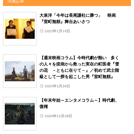
関連記事
大泉洋「今年は長尾謙杜に勝つ」 映画
『室町無頼』舞台あいさつ
2025年1月19日
【週末映画コラム】今時代劇が熱い 多く
の人々を疫病から救った実在の町医者『雪
の花 －ともに在りて－』／初めて武士階
級として一揆を起こした男『室町無頼』
2025年1月24日
【年末年始～エンタメコラム～】時代劇、
復権
2024年12月28日