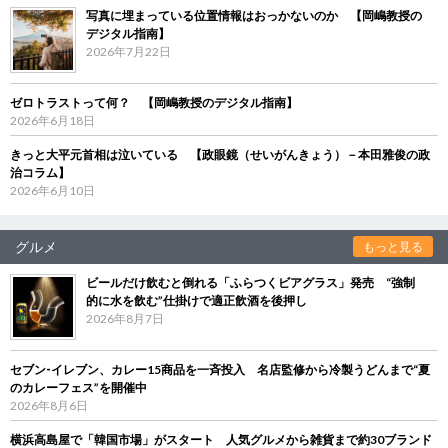
写真に埋まっている位置情報はおっかないのか 【岡嶋教授の
デジタル指南】
2026年7月22日
ゼロトラストって何？ 【岡嶋教授のデジタル指南】
2026年6月18日
きっと大平元首相は泣いている 【政眼鏡（せいがんきょう）－本田雅俊の政
治コラム】
2026年6月10日
グルメ
もっと見る
ビールだけ飲むと倒れる「ふらつくビアグラス」発売 “強制
的に水を飲む”仕掛けで適正飲酒を後押し
2026年8月7日
セブン‐イレブン、カレー15商品を一斉投入 名店監修から冷製うどんまで“夏
のカレーフェス”を開催中
2026年8月6日
横浜高島屋で「韓国市場」がスタート 人気グルメから雑貨まで約30ブランド