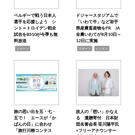
ベルギーで戦う日本人
ドジャースタジアムで
選手を応援しよう シ
「いわて牛」など岩手
ント＝トロイデン戦全
県産農畜産物をPR JA
試合をBS10が今季も無
全農いわてが8月10日～
料放送
12日に実施
,
,
,
スポーツ
スポーツ
ビジネス
旅の思い出を五・七・
故人の「想い」かなえ
五で！ エースが「か
る 遺贈寄付 日本財
ばんの日」に合わせ
団名誉会長 笹川陽平氏
「旅行川柳コンテス
×フリーアナウンサー