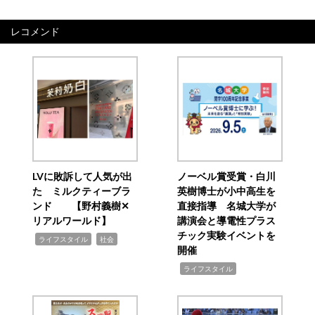
レコメンド
LVに敗訴して人気が出
ノーベル賞受賞・白川
た ミルクティーブラ
英樹博士が小中高生を
ンド 【野村義樹✕
直接指導 名城大学が
リアルワールド】
講演会と導電性プラス
チック実験イベントを
,
,
ライフスタイル
社会
開催
,
ライフスタイル