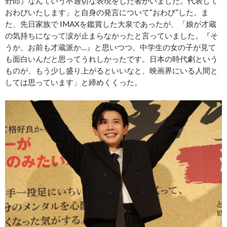
野郎』なんていう不適切な表現をした者がいました。代表して
おわびいたします」と自身の発言について“おわび”した。ま
た、先日家族で IMAXを鑑賞した大泉であったが、「娘が才蔵
の気持ちになって涙が止まらなかったと言っていました。『そ
うか、お前も才蔵派か…』と思いつつ、中学生の女の子が見て
も面白いんだと思ってうれしかったです。日本の時代劇という
ものが、もう少し盛り上がるといいなと、映画界にいる人間と
しては思っています」と締めくくった。