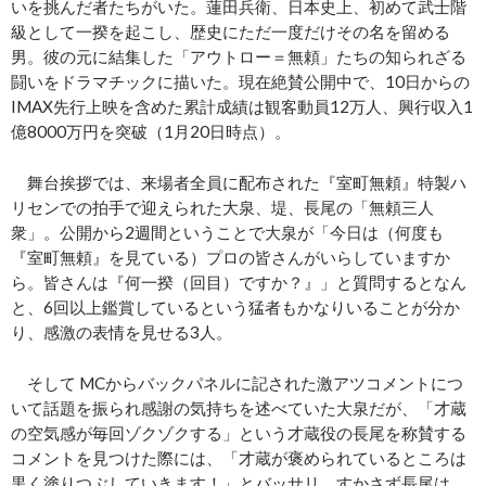
いを挑んだ者たちがいた。蓮田兵衛、日本史上、初めて武士階
級として一揆を起こし、歴史にただ一度だけその名を留める
男。彼の元に結集した「アウトロー＝無頼」たちの知られざる
闘いをドラマチックに描いた。現在絶賛公開中で、10日からの
IMAX先行上映を含めた累計成績は観客動員12万人、興行収入1
億8000万円を突破（1月20日時点）。
舞台挨拶では、来場者全員に配布された『室町無頼』特製ハ
リセンでの拍手で迎えられた大泉、堤、長尾の「無頼三人
衆」。公開から2週間ということで大泉が「今日は（何度も
『室町無頼』を見ている）プロの皆さんがいらしていますか
ら。皆さんは『何一揆（回目）ですか？』」と質問するとなん
と、6回以上鑑賞しているという猛者もかなりいることが分か
り、感激の表情を見せる3人。
そして MCからバックパネルに記された激アツコメントにつ
いて話題を振られ感謝の気持ちを述べていた大泉だが、「才蔵
の空気感が毎回ゾクゾクする」という才蔵役の長尾を称賛する
コメントを見つけた際には、「才蔵が褒められているところは
黒く塗りつぶしていきます！」とバッサリ。すかさず長尾は