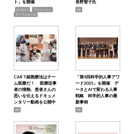
ト」を開催
長野智子氏
,
,
,
おでかけ
ファッション
PR
ライフスタイル
CAR T細胞療法はチー
「第4回科学的人事アワ
ム医療だ！ 医療従事
ード2025」を開催 デ
者の情熱、患者さんの
ータとAIで変わる人事
思いを伝えるドキュメ
戦略 科学的人事の最
ンタリー動画を公開中
新事例
PR
PR