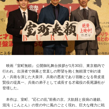
映画『室町無頼』 公開御礼舞台挨拶が1月30日、東京都内で
行われ、出演者で倒幕と世直しの野望を抱く無頼漢で剣の達
人・兵衛を演じた大泉洋、兵衛の悪友であり宿敵となる骨皮道
賢役の堤真一、兵衛の弟子として成長する才蔵役の長尾謙杜が
登壇した。
本作は、室町、“応仁の乱”前夜の京。大飢饉と疫病の連鎖、
混沌（こんとん）の世の中に風のごとく現れ、巨大な権力に戦