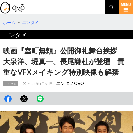
検
索
コ
ン
テ
ホーム
>
エンタメ
ン
エンタメ
ツ
へ
移
映画『室町無頼』公開御礼舞台挨拶
動
大泉洋、堤真一、長尾謙杜が登壇 貴
重なVFXメイキング特別映像も解禁
エンタメOVO
2025年1月31日
エンタメ