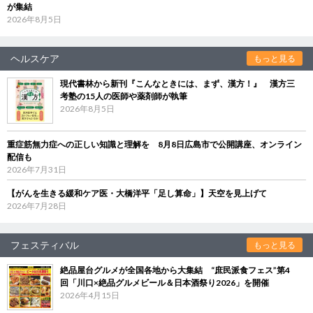
が集結
2026年8月5日
ヘルスケア
もっと見る
現代書林から新刊『こんなときには、まず、漢方！』 漢方三
考塾の15人の医師や薬剤師が執筆
2026年8月5日
重症筋無力症への正しい知識と理解を 8月8日広島市で公開講座、オンライン
配信も
2026年7月31日
【がんを生きる緩和ケア医・大橋洋平「足し算命」】天空を見上げて
2026年7月28日
フェスティバル
もっと見る
絶品屋台グルメが全国各地から大集結 “庶民派食フェス”第4
回「川口×絶品グルメビール＆日本酒祭り2026」を開催
2026年4月15日