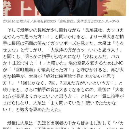
(C) 2016 垣根涼介／新潮社 (C)2025「室町無頼」製作委員会(C)エンタメOVO
そして最年少の長尾が少し照れながら「長尾謙杜、カッコえ
えやんって思った方！！」と問いかけると、より一層大きな拍
手に長尾は満面の笑みでガッツボーズを見せた。大泉は「うる
せぇな」と悔しがり、「大泉洋の方がカッコいいと思う人！」
と聞くも、明らかに拍手が少なめになり「少ねぇんだ、バカ
か！ 主役ですよ！！」と嘆いた。場の空気を変えるためにMC
が「『室町無頼』が最高だった方！」と呼びかけると、再び大
きな拍手が。大泉が「絶対に映画館で見た方がいいと思う
方！」「1回じゃなく、2回、3回見た方がいいという方！」と
続けると、さらに拍手の音は大きくなるものの、最後に「大泉
の方が長尾よりカッコいいと思う方！」と叫ぶと一気に拍手が
まばらになり、大泉は「よく聞いている！ 勢いでたたかな
い！」と観客を褒めたたえた。
最後に大泉は「先ほど出演者の中から皆さまに対して『バカ