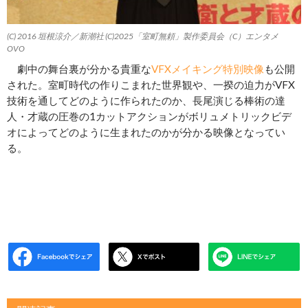
(C) 2016 垣根涼介／新潮社 (C)2025「室町無頼」製作委員会（C）エンタメ
OVO
劇中の舞台裏が分かる貴重な
VFXメイキング特別映像
も公開
された。室町時代の作りこまれた世界観や、一揆の迫力がVFX
技術を通してどのように作られたのか、長尾演じる棒術の達
人・才蔵の圧巻の1カットアクションがボリュメトリックビデ
オによってどのように生まれたのかが分かる映像となってい
る。