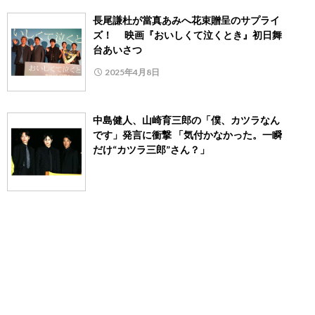
長尾謙杜が當真あみへ花束贈呈のサプライ
ズ！ 映画『おいしくて泣くとき』初日舞
台あいさつ
2025年4月8日
中島健人、山崎育三郎の「僕、カツラなん
です」発言に衝撃 「気付かなかった。一瞬
だけ“カツラ三郎”さん？」