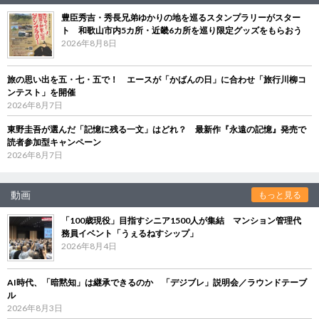
豊臣秀吉・秀長兄弟ゆかりの地を巡るスタンプラリーがスター
ト 和歌山市内5カ所・近畿6カ所を巡り限定グッズをもらおう
2026年8月8日
旅の思い出を五・七・五で！ エースが「かばんの日」に合わせ「旅行川柳コ
ンテスト」を開催
2026年8月7日
東野圭吾が選んだ「記憶に残る一文」はどれ？ 最新作『永遠の記憶』発売で
読者参加型キャンペーン
2026年8月7日
動画
もっと見る
「100歳現役」目指すシニア1500人が集結 マンション管理代
務員イベント「うぇるねすシップ」
2026年8月4日
AI時代、「暗黙知」は継承できるのか 「デジブレ」説明会／ラウンドテーブ
ル
2026年8月3日