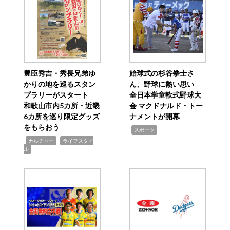
豊臣秀吉・秀長兄弟ゆ
始球式の杉谷拳士さ
かりの地を巡るスタン
ん、野球に熱い思い
プラリーがスタート
全日本学童軟式野球大
和歌山市内5カ所・近畿
会 マクドナルド・トー
6カ所を巡り限定グッズ
ナメントが開幕
をもらおう
,
スポーツ
,
,
カルチャー
ライフスタイ
ル