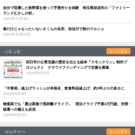
自分で収穫した秋野菜を使って芋煮作りを体験 埼玉県加須市の「ファミリー
ランドむさしの村」
2025年11月4日
春だけじゃもったいないさくらの名所、加治川で秋のマルシェ
2025年10月23日
ふむふむ
もっと見る
四日市の公害克服の歴史を伝える絵本『スモックリン』制作プ
ロジェクト クラウドファンディングで支援を募集
2026年8月5日
「中東発」値上げラッシュが本格化 飲食料品値上げ、約3年ぶりの多さに
2026年8月4日
物価高でも「夏は家族で長距離ドライブ」 宿泊ドライブ予算4万円超、渋滞・
猛暑への備えも必須
2026年8月3日
カルチャー
もっと見る