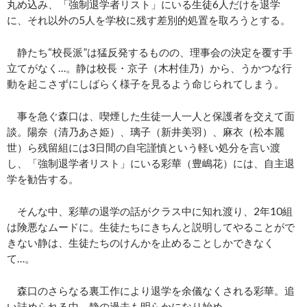
丸め込み、「強制退学者リスト」にいる生徒6人だけを退学
に、それ以外の5人を学校に残す差別的処置を取ろうとする。
静たち“校長派”は猛反発するものの、理事会の決定を覆す手
立てがなく…。静は校長・京子（木村佳乃）から、うかつな行
動を起こさずにしばらく様子を見るよう命じられてしまう。
事を急ぐ森口は、喫煙した生徒一人一人と保護者を交えて面
談。陽奈（清乃あさ姫）、璃子（新井美羽）、麻衣（松本麗
世）ら残留組には3日間の自宅謹慎という軽い処分を言い渡
し、「強制退学者リスト」にいる彩華（豊嶋花）には、自主退
学を勧告する。
そんな中、彩華の退学の話がクラス中に知れ渡り、2年10組
は険悪なムードに。生徒たちにきちんと説明してやることがで
きない静は、生徒たちのけんかを止めることしかできなく
て…。
森口のさらなる裏工作により退学を余儀なくされる彩華。追
い詰められる中、静の過去も明らかになり始め…。