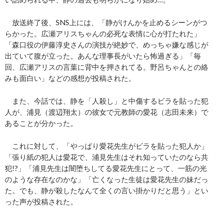
放送終了後、SNS上には、「静がけんかを止めるシーンがつ
らかった。広瀬アリスちゃんの必死な表情に心が打たれた」
「森口役の伊藤淳史さんの演技が絶妙で、めっちゃ嫌な感じが
出ていて腹が立った。あんな理事長がいたら怖過ぎる」「毎
回、広瀬アリスの言葉に背中を押されてる。野呂ちゃんとの絡
みも面白い」などの感想が投稿された。
また、今話では、静を「人殺し」と中傷するビラを貼った犯
人が、浦見（渡辺翔太）の彼女で元教師の愛花（志田未来）で
あることが分かった。
これに対して、「やっぱり愛花先生がビラを貼った犯人か」
「張り紙の犯人は愛花で、浦見先生はそれ知っていたのなら共
犯!?」「浦見先生は闇堕ちしてる愛花先生にとって、一筋の光
のような存在なのかな」「亡くなった生徒は愛花先生の妹だっ
た。でも、静が殺したなんて全くの言い掛かりだと思う」とい
った声が投稿された。