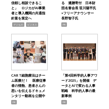
信頼し相談できるこ
る 遺贈寄付 日本財
と」 ロジカがAI事業
団名誉会長 笹川陽平氏
者と導入機関の共通指
×フリーアナウンサー
針案を策定へ
長野智子氏
,
,
デジもの
ビジネス
PR
CAR T細胞療法はチー
「第4回科学的人事アワ
ム医療だ！ 医療従事
ード2025」を開催 デ
者の情熱、患者さんの
ータとAIで変わる人事
思いを伝えるドキュメ
戦略 科学的人事の最
ンタリー動画を公開中
新事例
PR
PR