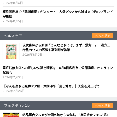
2026年8月6日
横浜高島屋で「韓国市場」がスタート 人気グルメから雑貨まで約30ブランド
が集結
2026年8月5日
ヘルスケア
もっと見る
現代書林から新刊『こんなときには、まず、漢方！』 漢方三
考塾の15人の医師や薬剤師が執筆
2026年8月5日
重症筋無力症への正しい知識と理解を 8月8日広島市で公開講座、オンライン
配信も
2026年7月31日
【がんを生きる緩和ケア医・大橋洋平「足し算命」】天空を見上げて
2026年7月28日
フェスティバル
もっと見る
絶品屋台グルメが全国各地から大集結 “庶民派食フェス”第4