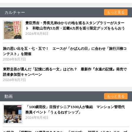
カルチャー
もっと見る
豊臣秀吉・秀長兄弟ゆかりの地を巡るスタンプラリーがスター
ト 和歌山市内5カ所・近畿6カ所を巡り限定グッズをもらおう
2026年8月8日
旅の思い出を五・七・五で！ エースが「かばんの日」に合わせ「旅行川柳コ
ンテスト」を開催
2026年8月7日
東野圭吾が選んだ「記憶に残る一文」はどれ？ 最新作『永遠の記憶』発売で
読者参加型キャンペーン
2026年8月7日
動画
もっと見る
「100歳現役」目指すシニア1500人が集結 マンション管理代
務員イベント「うぇるねすシップ」
2026年8月4日