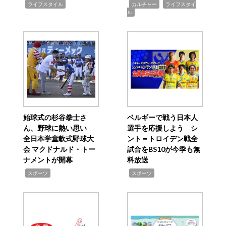
,
,
,
ライフスタイル
カルチャー
ライフスタイ
ル
始球式の杉谷拳士さ
ベルギーで戦う日本人
ん、野球に熱い思い
選手を応援しよう シ
全日本学童軟式野球大
ント＝トロイデン戦全
会 マクドナルド・トー
試合をBS10が今季も無
ナメントが開幕
料放送
,
,
スポーツ
スポーツ