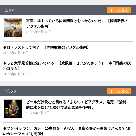
まめ学
もっと見る
写真に埋まっている位置情報はおっかないのか 【岡嶋教授の
デジタル指南】
2026年7月22日
ゼロトラストって何？ 【岡嶋教授のデジタル指南】
2026年6月18日
きっと大平元首相は泣いている 【政眼鏡（せいがんきょう）－本田雅俊の政
治コラム】
2026年6月10日
グルメ
もっと見る
ビールだけ飲むと倒れる「ふらつくビアグラス」発売 “強制
的に水を飲む”仕掛けで適正飲酒を後押し
2026年8月7日
セブン‐イレブン、カレー15商品を一斉投入 名店監修から冷製うどんまで“夏
のカレーフェス”を開催中