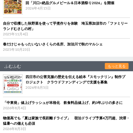
回「川口×絶品グルメビール＆日本酒祭り2026」を開催
2026年4月15日
自分で収穫した秋野菜を使って芋煮作りを体験 埼玉県加須市の「ファミリー
ランドむさしの村」
2025年11月4日
春だけじゃもったいないさくらの名所、加治川で秋のマルシェ
2025年10月23日
ふむふむ
もっと見る
四日市の公害克服の歴史を伝える絵本『スモックリン』制作プ
ロジェクト クラウドファンディングで支援を募集
2026年8月5日
「中東発」値上げラッシュが本格化 飲食料品値上げ、約3年ぶりの多さに
2026年8月4日
物価高でも「夏は家族で長距離ドライブ」 宿泊ドライブ予算4万円超、渋滞・
猛暑への備えも必須
2026年8月3日