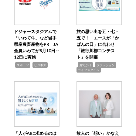
ドジャースタジアムで
旅の思い出を五・七・
「いわて牛」など岩手
五で！ エースが「か
県産農畜産物をPR JA
ばんの日」に合わせ
全農いわてが8月10日～
「旅行川柳コンテス
12日に実施
ト」を開催
,
,
,
,
,
スポーツ
ビジネス
おでかけ
ファッション
ライフスタイル
「人がAIに求めるのは
故人の「想い」かなえ