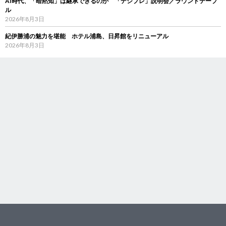
AI時代、「暗黙知」は継承できるのか 「デジブレ」説明会／ラウンドテーブ
ル
2026年8月3日
紀伊勝浦の魅力を堪能 ホテル浦島、日昇館をリニューアル
2026年8月3日