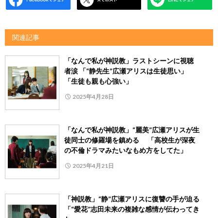
関連記事
「なんで私が神説教」ラストシーンに視聴
者涙 「“静先生”広瀬アリスは生徒思い」
「生徒も親も心強い」
2025年4月28日
「なんで私が神説教」“麗美”広瀬アリスが生
徒同士の修羅場を鎮める 「高校生が深夜
の不倫ドラマみたいなもめ方をしてた」
2025年4月21日
「神説教」“静”広瀬アリスに復讐の手が迫る
「“愛花”志田未来の複雑な感情が伝わってき