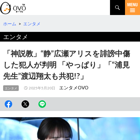
検
索
コ
ン
テ
ホーム
>
エンタメ
ン
エンタメ
ツ
へ
移
「神説教」“静”広瀬アリスを誹謗中傷
動
した犯人が判明 「やっぱり」「“浦見
先生”渡辺翔太も共犯!?」
エンタメOVO
2025年5月20日
エンタメ