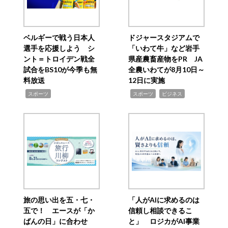
ベルギーで戦う日本人
ドジャースタジアムで
選手を応援しよう シ
「いわて牛」など岩手
ント＝トロイデン戦全
県産農畜産物をPR JA
試合をBS10が今季も無
全農いわてが8月10日～
料放送
12日に実施
,
,
,
スポーツ
スポーツ
ビジネス
旅の思い出を五・七・
「人がAIに求めるのは
五で！ エースが「か
信頼し相談できるこ
ばんの日」に合わせ
と」 ロジカがAI事業