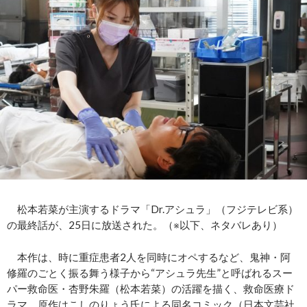
松本若菜が主演するドラマ「Dr.アシュラ」（フジテレビ系）
の最終話が、25日に放送された。（※以下、ネタバレあり）
本作は、時に重症患者2人を同時にオペするなど、鬼神・阿
修羅のごとく振る舞う様子から“アシュラ先生”と呼ばれるスー
パー救命医・杏野朱羅（松本若菜）の活躍を描く、救命医療ド
ラマ。原作はこしのりょう氏による同名コミック（日本文芸社