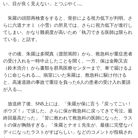
い、目が良く見えない」とつぶやく…。
朱羅の頭部再検査をすると、骨折による視力低下が判明。さ
らに六道ナオミ（小雪）の所見では、さらに視力低下が進行し
てしまい、かなり難易度が高いため「執刀できる医師は限られ
ている」と話す。
その後、朱羅は多聞真（渡部篤郎）から、救急科が重症患者
の受け入れを一時中止したことを聞く。一方、保は金剛又吉
（鈴木浩介）から書類を群馬医療センターまで、車で届けるよ
うに命じられる…。病室にいた朱羅は、救急科に駆け付ける
と、高速道路の事故で重症を負った6人の患者の受け入れ要請
が入る…。
放送終了後、SNS上には、「朱羅が保に言う『戻ってこい！
ボウズ！』で涙した。さらに保が救急科に戻ってきて号泣。最
終回最高だった」「皆に救われて救急科の医師になった、ラス
トの保が胸熱すぎる」「朱羅とナオミ先生が、最後に完璧なバ
ディになったラストがすばらしい」などのコメントが投稿され