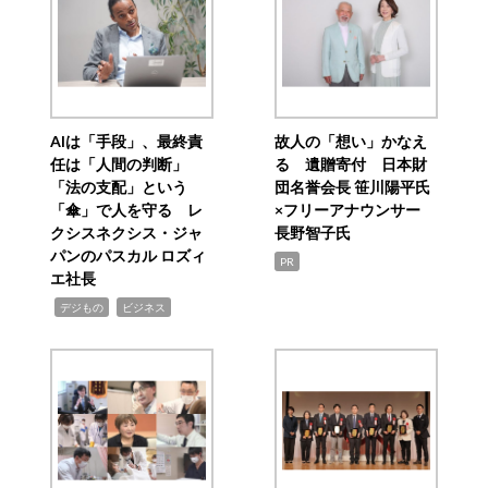
AIは「手段」、最終責
故人の「想い」かなえ
任は「人間の判断」
る 遺贈寄付 日本財
「法の支配」という
団名誉会長 笹川陽平氏
「傘」で人を守る レ
×フリーアナウンサー
クシスネクシス・ジャ
長野智子氏
パンのパスカル ロズィ
PR
エ社長
,
,
デジもの
ビジネス