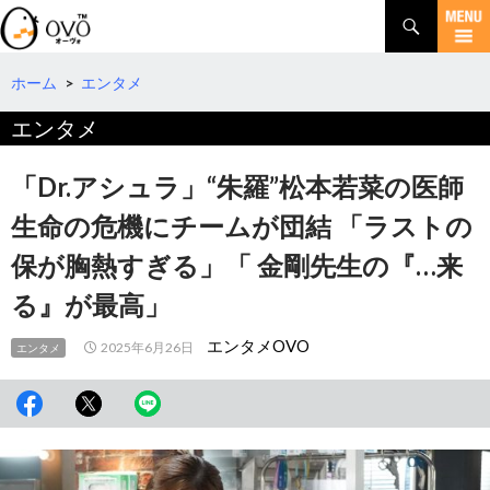
検
索
コ
ン
テ
ホーム
>
エンタメ
ン
エンタメ
ツ
へ
移
「Dr.アシュラ」“朱羅”松本若菜の医師
動
生命の危機にチームが団結 「ラストの
保が胸熱すぎる」「 金剛先生の『…来
る』が最高」
エンタメOVO
2025年6月26日
エンタメ