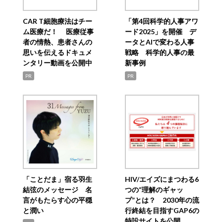
CAR T細胞療法はチー
「第4回科学的人事アワ
ム医療だ！ 医療従事
ード2025」を開催 デ
者の情熱、患者さんの
ータとAIで変わる人事
思いを伝えるドキュメ
戦略 科学的人事の最
ンタリー動画を公開中
新事例
PR
PR
「ことだま」宿る羽生
HIV/エイズにまつわる6
結弦のメッセージ 名
つの“理解のギャッ
言がもたらす心の平穏
プ”とは？ 2030年の流
と潤い
行終結を目指すGAP6の
特設サイトを公開