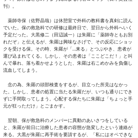
刊）。
薬師寺保（佐野晶哉）は休憩室で外科の教科書を真剣に読ん
でいた。保の救急科での研修は最終日で、翌日から外科へいく
予定だった。大黒修二（田辺誠一）は朱羅に「薬師寺ともお別
れだぞ」と伝えるが、朱羅は興味なさげで、その反応にショッ
クを受ける保。その時、朱羅が「…来る」とつぶやき、患者が
運び込まれてくる。しかし、その患者は「ここどこだ！」と叫
んで暴れ、落ち着かせようとした、朱羅は右こめかみを負傷し
流血してしまう。
念の為、朱羅の頭部検査をするが、目立った所見はなかっ
た。しかし、患者の処置に当たる朱羅だが、いつも通りにでき
ずに手間取ってしまう。心配する保たちに朱羅は「ちょっと手
元が狂っただけ」とごまかす。
翌朝、保が救急科のメンバーに異動のあいさつをしている
と、朱羅が前日に治療した患者の容態が急変したという連絡が
来る。大黒が朱羅に再手術を要請するが、「私にはオペできな