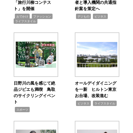
「旅行川柳コンテス
者と導入機関の共通指
ト」を開催
針案を策定へ
,
,
,
,
,
おでかけ
ファッション
デジもの
ビジネス
ライフスタイル
日野川の風を感じて絶
オールデイダイニング
品ジビエも満喫 鳥取
を一新 ヒルトン東京
のサイクリングイベン
お台場、改装進む
ト
,
,
ビジネス
ライフスタイル
,
スポーツ