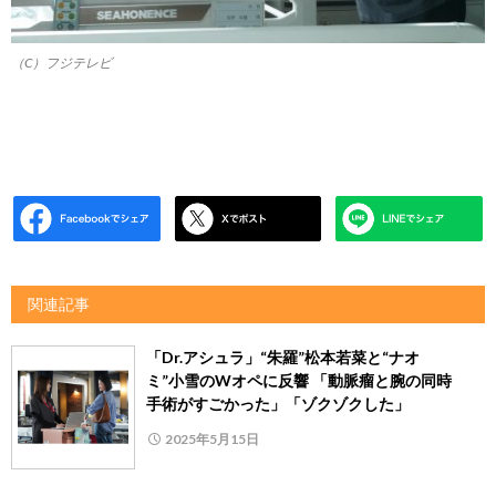
（C）フジテレビ
関連記事
「Dr.アシュラ」“朱羅”松本若菜と“ナオ
ミ”小雪のWオペに反響 「動脈瘤と腕の同時
手術がすごかった️」「ゾクゾクした」
2025年5月15日