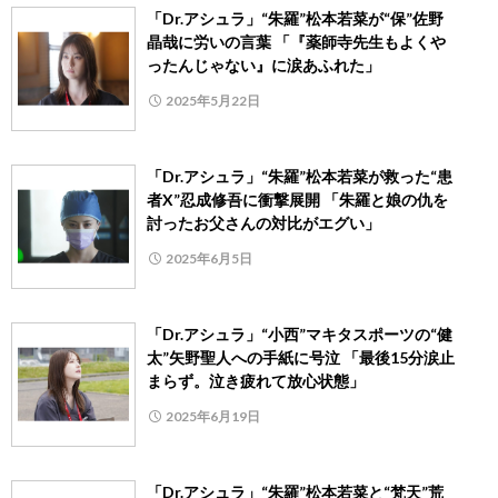
「Dr.アシュラ」“朱羅”松本若菜が“保”佐野
晶哉に労いの言葉 「『薬師寺先生もよくや
ったんじゃない』に涙あふれた」
2025年5月22日
「Dr.アシュラ」“朱羅”松本若菜が救った“患
者X”忍成修吾に衝撃展開 「朱羅と娘の仇を
討ったお父さんの対比がエグい」
2025年6月5日
「Dr.アシュラ」“小西”マキタスポーツの“健
太”矢野聖人への手紙に号泣 「最後15分涙止
まらず。泣き疲れて放心状態」
2025年6月19日
「Dr.アシュラ」“朱羅”松本若菜と“梵天”荒