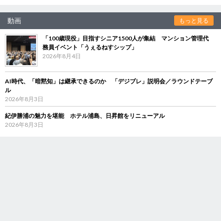
動画
もっと見る
「100歳現役」目指すシニア1500人が集結 マンション管理代
務員イベント「うぇるねすシップ」
2026年8月4日
AI時代、「暗黙知」は継承できるのか 「デジブレ」説明会／ラウンドテーブ
ル
2026年8月3日
紀伊勝浦の魅力を堪能 ホテル浦島、日昇館をリニューアル
2026年8月3日