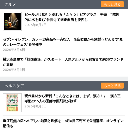
グルメ
もっと見る
ビールだけ飲むと倒れる「ふらつくビアグラス」発売 “強制
的に水を飲む”仕掛けで適正飲酒を後押し
2026年8月7日
セブン‐イレブン、カレー15商品を一斉投入 名店監修から冷製うどんまで“夏
のカレーフェス”を開催中
2026年8月6日
横浜高島屋で「韓国市場」がスタート 人気グルメから雑貨まで約30ブランド
が集結
2026年8月5日
ヘルスケア
もっと見る
現代書林から新刊『こんなときには、まず、漢方！』 漢方三
考塾の15人の医師や薬剤師が執筆
2026年8月5日
重症筋無力症への正しい知識と理解を 8月8日広島市で公開講座、オンライン
配信も