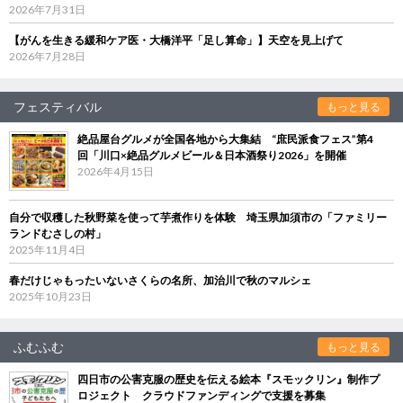
2026年7月31日
【がんを生きる緩和ケア医・大橋洋平「足し算命」】天空を見上げて
2026年7月28日
フェスティバル
もっと見る
絶品屋台グルメが全国各地から大集結 “庶民派食フェス”第4
回「川口×絶品グルメビール＆日本酒祭り2026」を開催
2026年4月15日
自分で収穫した秋野菜を使って芋煮作りを体験 埼玉県加須市の「ファミリー
ランドむさしの村」
2025年11月4日
春だけじゃもったいないさくらの名所、加治川で秋のマルシェ
2025年10月23日
ふむふむ
もっと見る
四日市の公害克服の歴史を伝える絵本『スモックリン』制作プ
ロジェクト クラウドファンディングで支援を募集