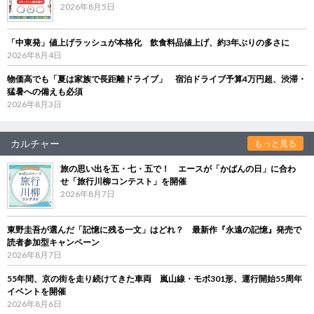
2026年8月5日
「中東発」値上げラッシュが本格化 飲食料品値上げ、約3年ぶりの多さに
2026年8月4日
物価高でも「夏は家族で長距離ドライブ」 宿泊ドライブ予算4万円超、渋滞・
猛暑への備えも必須
2026年8月3日
カルチャー
もっと見る
旅の思い出を五・七・五で！ エースが「かばんの日」に合わ
せ「旅行川柳コンテスト」を開催
2026年8月7日
東野圭吾が選んだ「記憶に残る一文」はどれ？ 最新作『永遠の記憶』発売で
読者参加型キャンペーン
2026年8月7日
55年間、京の街を走り続けてきた車両 嵐山線・モボ301形、運行開始55周年
イベントを開催
2026年8月6日