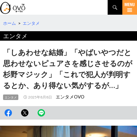
検
索
コ
ン
テ
ホーム
>
エンタメ
ン
エンタメ
ツ
へ
移
「しあわせな結婚」「やばいやつだと
動
思わせないピュアさを感じさせるのが
杉野マジック」「これで犯人が判明す
るとか、あり得ない気がするが…」
エンタメOVO
2025年8月8日
エンタメ