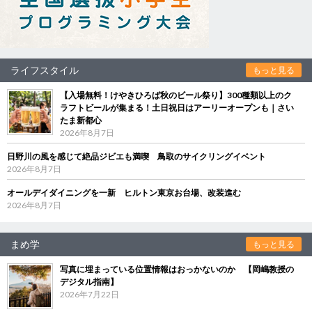
ライフスタイル
もっと見る
【入場無料！けやきひろば秋のビール祭り】300種類以上のク
ラフトビールが集まる！土日祝日はアーリーオープンも｜さい
たま新都心
2026年8月7日
日野川の風を感じて絶品ジビエも満喫 鳥取のサイクリングイベント
2026年8月7日
オールデイダイニングを一新 ヒルトン東京お台場、改装進む
2026年8月7日
まめ学
もっと見る
写真に埋まっている位置情報はおっかないのか 【岡嶋教授の
デジタル指南】
2026年7月22日