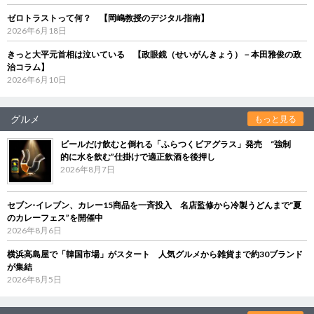
ゼロトラストって何？ 【岡嶋教授のデジタル指南】
2026年6月18日
きっと大平元首相は泣いている 【政眼鏡（せいがんきょう）－本田雅俊の政
治コラム】
2026年6月10日
グルメ
もっと見る
ビールだけ飲むと倒れる「ふらつくビアグラス」発売 “強制
的に水を飲む”仕掛けで適正飲酒を後押し
2026年8月7日
セブン‐イレブン、カレー15商品を一斉投入 名店監修から冷製うどんまで“夏
のカレーフェス”を開催中
2026年8月6日
横浜高島屋で「韓国市場」がスタート 人気グルメから雑貨まで約30ブランド
が集結
2026年8月5日