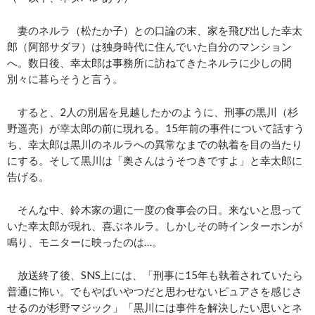
妻のネルラ（松たか子）との口論の末、家を飛び出した幸太
郎（阿部サダヲ）は独身時代に住んでいた自分のマンション
へ。数日後、幸太郎は事務所に訪ねてきたネルラに少しの間
別々に暮らそうと言う。
すると、2人の別居を見越したかのように、刑事の黒川（杉
野遥亮）が幸太郎の前に現れる。15年前の事件について話すう
ち、幸太郎は黒川のネルラへの異常なまでの執着を目の当たり
にする。そして黒川は「奥さんはうそつきですよ」と幸太郎に
告げる。
そんな中、鈴木家の週に一度の食事会の日。来ないと思って
いた幸太郎が現れ、喜ぶネルラ。しかしその時インターホンが
鳴り、モニターに映ったのは…。
放送終了後、SNS上には、「刑事に15年も執着されていたら
普通に怖い。でもやばいやつだと思わせないピュアさを感じさ
せるのが杉野マジック」「黒川には事件を解決したい思いとネ