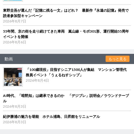
東野圭吾が選んだ「記憶に残る一文」はどれ？ 最新作『永遠の記憶』発売で
読者参加型キャンペーン
2026年8月7日
55年間、京の街を走り続けてきた車両 嵐山線・モボ301形、運行開始55周年
イベントを開催
2026年8月6日
動画
もっと見る
「100歳現役」目指すシニア1500人が集結 マンション管理代
務員イベント「うぇるねすシップ」
2026年8月4日
AI時代、「暗黙知」は継承できるのか 「デジブレ」説明会／ラウンドテーブ
ル
2026年8月3日
紀伊勝浦の魅力を堪能 ホテル浦島、日昇館をリニューアル
2026年8月3日