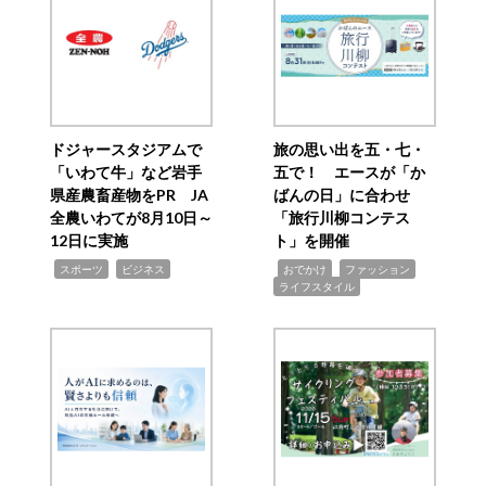
ドジャースタジアムで
旅の思い出を五・七・
「いわて牛」など岩手
五で！ エースが「か
県産農畜産物をPR JA
ばんの日」に合わせ
全農いわてが8月10日～
「旅行川柳コンテス
12日に実施
ト」を開催
,
,
,
,
,
スポーツ
ビジネス
おでかけ
ファッション
ライフスタイル