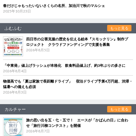
春だけじゃもったいないさくらの名所、加治川で秋のマルシェ
2025年10月23日
ふむふむ
もっと見る
四日市の公害克服の歴史を伝える絵本『スモックリン』制作プ
ロジェクト クラウドファンディングで支援を募集
2026年8月5日
「中東発」値上げラッシュが本格化 飲食料品値上げ、約3年ぶりの多さに
2026年8月4日
物価高でも「夏は家族で長距離ドライブ」 宿泊ドライブ予算4万円超、渋滞・
猛暑への備えも必須
2026年8月3日
カルチャー
もっと見る
旅の思い出を五・七・五で！ エースが「かばんの日」に合わ
せ「旅行川柳コンテスト」を開催
2026年8月7日