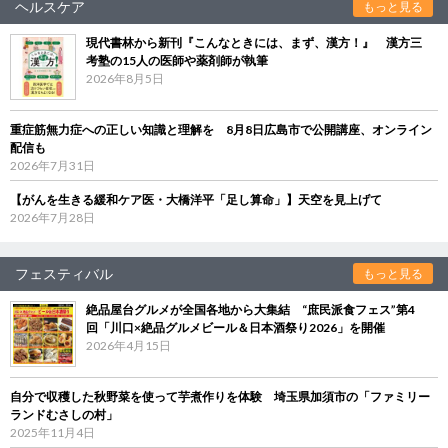
ヘルスケア
もっと見る
現代書林から新刊『こんなときには、まず、漢方！』 漢方三
考塾の15人の医師や薬剤師が執筆
2026年8月5日
重症筋無力症への正しい知識と理解を 8月8日広島市で公開講座、オンライン
配信も
2026年7月31日
【がんを生きる緩和ケア医・大橋洋平「足し算命」】天空を見上げて
2026年7月28日
フェスティバル
もっと見る
絶品屋台グルメが全国各地から大集結 “庶民派食フェス”第4
回「川口×絶品グルメビール＆日本酒祭り2026」を開催
2026年4月15日
自分で収穫した秋野菜を使って芋煮作りを体験 埼玉県加須市の「ファミリー
ランドむさしの村」
2025年11月4日