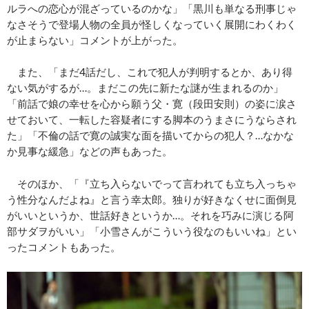
ルラへの恋心が混ざっているのかな」「黒川も単なる刑事じゃ
なさそうで登場人物の全員が怪しくなっていく展開にわくわく
が止まらない」コメントが上がった。
また、「まだ4話だし、これで犯人が判明するとか、あり得
ない気がするが…。まだこの先に新たな謎が生まれるのか」
「前話で娘の幸せを心から願う父・寛（段田安則）の姿に涙さ
せておいて、一転した容疑者にする脚本のうまさにうならされ
た」「不倫の話で寛の誠実な面を描いてからの犯人？…なかな
か見事な緩急」などの声もあった。
そのほか、「『立ち入らないでって言われても立ち入っちゃ
う性分なんだよね』と言う幸太郎。独りが好きなくせに面倒見
がいいというか、世話好きというか…。それを巧みに演じる阿
部サダヲがいい」「小雪さんがこういう役なのもいいね」とい
ったコメントもあった。