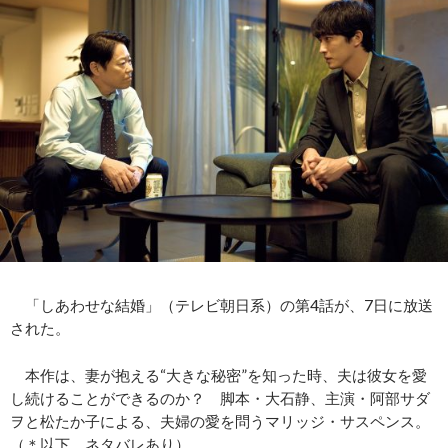
「しあわせな結婚」（テレビ朝日系）の第4話が、7日に放送
された。
本作は、妻が抱える“大きな秘密”を知った時、夫は彼女を愛
し続けることができるのか？ 脚本・大石静、主演・阿部サダ
ヲと松たか子による、夫婦の愛を問うマリッジ・サスペンス。
（＊以下、ネタバレあり）