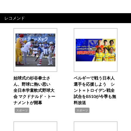
レコメンド
始球式の杉谷拳士さ
ベルギーで戦う日本人
ん、野球に熱い思い
選手を応援しよう シ
全日本学童軟式野球大
ント＝トロイデン戦全
会 マクドナルド・トー
試合をBS10が今季も無
ナメントが開幕
料放送
,
,
スポーツ
スポーツ