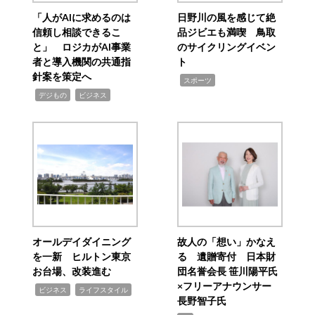
「人がAIに求めるのは
日野川の風を感じて絶
信頼し相談できるこ
品ジビエも満喫 鳥取
と」 ロジカがAI事業
のサイクリングイベン
者と導入機関の共通指
ト
針案を策定へ
,
スポーツ
,
,
デジもの
ビジネス
オールデイダイニング
故人の「想い」かなえ
を一新 ヒルトン東京
る 遺贈寄付 日本財
お台場、改装進む
団名誉会長 笹川陽平氏
×フリーアナウンサー
,
,
ビジネス
ライフスタイル
長野智子氏