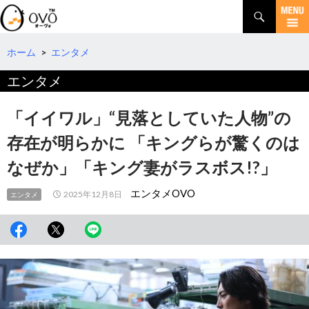
検
索
コ
ン
テ
ホーム
>
エンタメ
ン
エンタメ
ツ
へ
移
「イイワル」“見落としていた人物”の
動
存在が明らかに 「キングらが驚くのは
なぜか」「キング妻がラスボス!?」
エンタメOVO
2025年12月8日
エンタメ