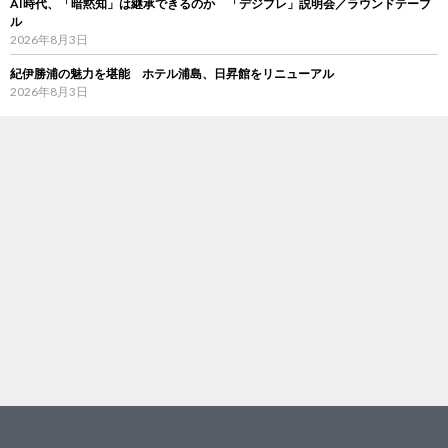
AI時代、「暗黙知」は継承できるのか 「デジブレ」説明会／ラウンドテーブ
ル
2026年8月3日
紀伊勝浦の魅力を堪能 ホテル浦島、日昇館をリニューアル
2026年8月3日