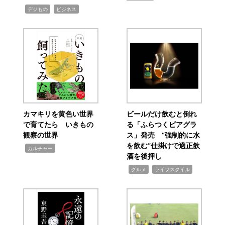
,
,
デジもの
ビジネス
カマキリを黄色い世界
ビールだけ飲むと倒れ
で育てたら いきもの
る「ふらつくビアグラ
観察の世界
ス」発売 “強制的に水
を飲む”仕掛けで適正飲
,
カルチャー
酒を後押し
,
,
グルメ
ライフスタイル