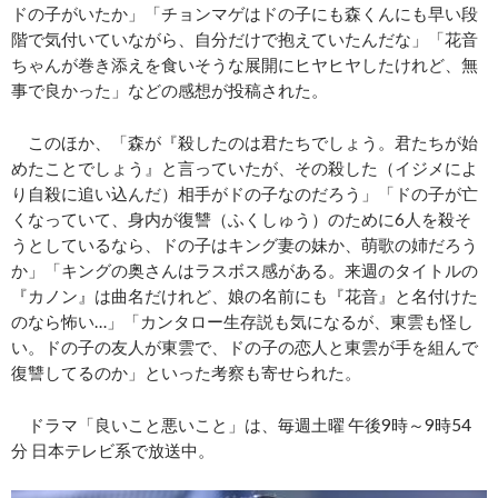
ドの子がいたか」「チョンマゲはドの子にも森くんにも早い段
階で気付いていながら、自分だけで抱えていたんだな」「花音
ちゃんが巻き添えを食いそうな展開にヒヤヒヤしたけれど、無
事で良かった」などの感想が投稿された。
このほか、「森が『殺したのは君たちでしょう。君たちが始
めたことでしょう』と言っていたが、その殺した（イジメによ
り自殺に追い込んだ）相手がドの子なのだろう」「ドの子が亡
くなっていて、身内が復讐（ふくしゅう）のために6人を殺そ
うとしているなら、ドの子はキング妻の妹か、萌歌の姉だろう
か」「キングの奥さんはラスボス感がある。来週のタイトルの
『カノン』は曲名だけれど、娘の名前にも『花音』と名付けた
のなら怖い…」「カンタロー生存説も気になるが、東雲も怪し
い。ドの子の友人が東雲で、ドの子の恋人と東雲が手を組んで
復讐してるのか」といった考察も寄せられた。
ドラマ「良いこと悪いこと」は、毎週土曜 午後9時～9時54
分 日本テレビ系で放送中。