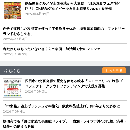
絶品屋台グルメが全国各地から大集結 “庶民派食フェス”第4
回「川口×絶品グルメビール＆日本酒祭り2026」を開催
2026年4月15日
自分で収穫した秋野菜を使って芋煮作りを体験 埼玉県加須市の「ファミリー
ランドむさしの村」
2025年11月4日
春だけじゃもったいないさくらの名所、加治川で秋のマルシェ
2025年10月23日
ふむふむ
もっと見る
四日市の公害克服の歴史を伝える絵本『スモックリン』制作プ
ロジェクト クラウドファンディングで支援を募集
2026年8月5日
「中東発」値上げラッシュが本格化 飲食料品値上げ、約3年ぶりの多さに
2026年8月4日
物価高でも「夏は家族で長距離ドライブ」 宿泊ドライブ予算4万円超、渋滞・
猛暑への備えも必須