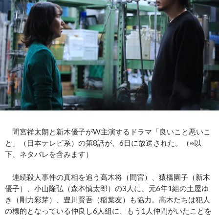
間宮祥太朗と新木優子がW主演するドラマ「良いこと悪いこ
と」（日本テレビ系）の第8話が、6日に放送された。（※以
下、ネタバレを含みます）
連続殺人事件の真相を追う高木将（間宮）、猿橋園子（新木
優子）、小山隆弘（森本慎太郎）の3人に、元6年1組の土屋ゆ
き（剛力彩芽）、豊川賢吾（稲葉友）も協力。高木たちは犯人
の標的となっている仲良し6人組に、もう1人仲間がいたことを