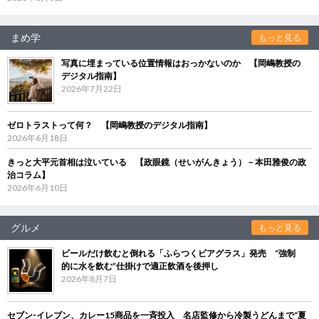
まめ学
もっと見る
写真に埋まっている位置情報はおっかないのか 【岡嶋教授の
デジタル指南】
2026年7月22日
ゼロトラストって何？ 【岡嶋教授のデジタル指南】
2026年6月18日
きっと大平元首相は泣いている 【政眼鏡（せいがんきょう）－本田雅俊の政
治コラム】
2026年6月10日
グルメ
もっと見る
ビールだけ飲むと倒れる「ふらつくビアグラス」発売 “強制
的に水を飲む”仕掛けで適正飲酒を後押し
2026年8月7日
セブン‐イレブン、カレー15商品を一斉投入 名店監修から冷製うどんまで“夏