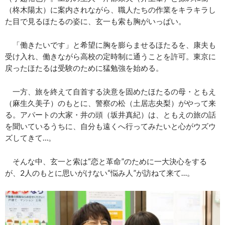
（柊木陽太）に案内されながら、職人たちの作業をキラキラし
た目で見るほたるの姿に、玄一も索も胸がいっぱい。
「働きたいです」と希望に胸を膨らませるほたるを、康夫も
受け入れ、働きながら高校の定時制に通うことを許可。東京に
戻ったほたるは受験のために猛勉強を始める。
一方、旅を終えて自首する決意を固めたほたるの母・ともえ
（麻生久美子）のもとに、警察の松（土居志央梨）がやって来
る。アパートの大家・井の頭（坂井真紀）は、ともえの旅の話
を聞いているうちに、自分も遠くへ行ってみたいと心がウズウ
ズしてきて…。
そんな中、玄一と索は“恋と革命”のために一大決心をする
が、2人のもとに思いがけない“悩み人”が訪ねて来て…。