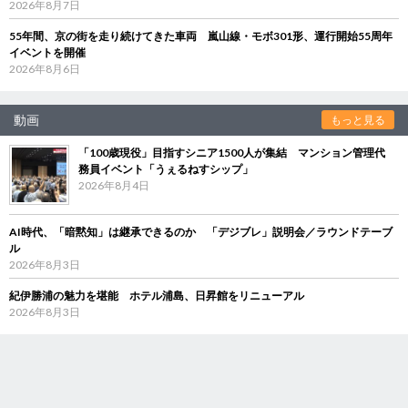
2026年8月7日
55年間、京の街を走り続けてきた車両 嵐山線・モボ301形、運行開始55周年
イベントを開催
2026年8月6日
動画
もっと見る
「100歳現役」目指すシニア1500人が集結 マンション管理代
務員イベント「うぇるねすシップ」
2026年8月4日
AI時代、「暗黙知」は継承できるのか 「デジブレ」説明会／ラウンドテーブ
ル
2026年8月3日
紀伊勝浦の魅力を堪能 ホテル浦島、日昇館をリニューアル
2026年8月3日