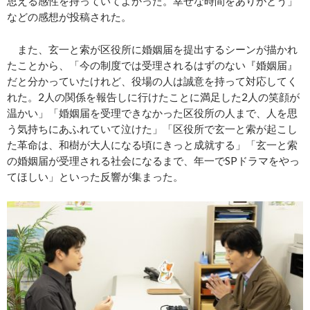
思える感性を持っていてよかった。幸せな時間をありがとう」
などの感想が投稿された。
また、玄一と索が区役所に婚姻届を提出するシーンが描かれ
たことから、「今の制度では受理されるはずのない『婚姻届』
だと分かっていたけれど、役場の人は誠意を持って対応してく
れた。2人の関係を報告しに行けたことに満足した2人の笑顔が
温かい」「婚姻届を受理できなかった区役所の人まで、人を思
う気持ちにあふれていて泣けた」「区役所で玄一と索が起こし
た革命は、和樹が大人になる頃にきっと成就する」「玄一と索
の婚姻届が受理される社会になるまで、年一でSPドラマをやっ
てほしい」といった反響が集まった。