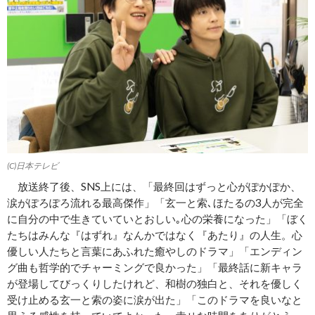
(C)日本テレビ
放送終了後、SNS上には、「最終回はずっと心がぽかぽか、
涙がぽろぽろ流れる最高傑作」「玄一と索､ほたるの3人が完全
に自分の中で生きていていとおしい｡心の栄養になった」「ぼく
たちはみんな『はずれ』なんかではなく『あたり』の人生。心
優しい人たちと言葉にあふれた癒やしのドラマ」「エンディン
グ曲も哲学的でチャーミングで良かった」「最終話に新キャラ
が登場してびっくりしたけれど、和樹の独白と、それを優しく
受け止める玄一と索の姿に涙が出た」「このドラマを良いなと