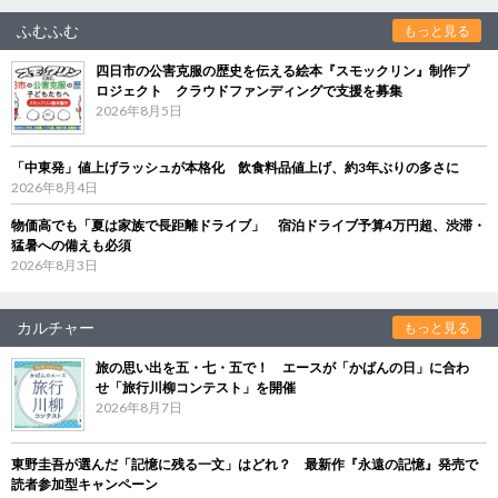
ふむふむ
もっと見る
四日市の公害克服の歴史を伝える絵本『スモックリン』制作プ
ロジェクト クラウドファンディングで支援を募集
2026年8月5日
「中東発」値上げラッシュが本格化 飲食料品値上げ、約3年ぶりの多さに
2026年8月4日
物価高でも「夏は家族で長距離ドライブ」 宿泊ドライブ予算4万円超、渋滞・
猛暑への備えも必須
2026年8月3日
カルチャー
もっと見る
旅の思い出を五・七・五で！ エースが「かばんの日」に合わ
せ「旅行川柳コンテスト」を開催
2026年8月7日
東野圭吾が選んだ「記憶に残る一文」はどれ？ 最新作『永遠の記憶』発売で
読者参加型キャンペーン