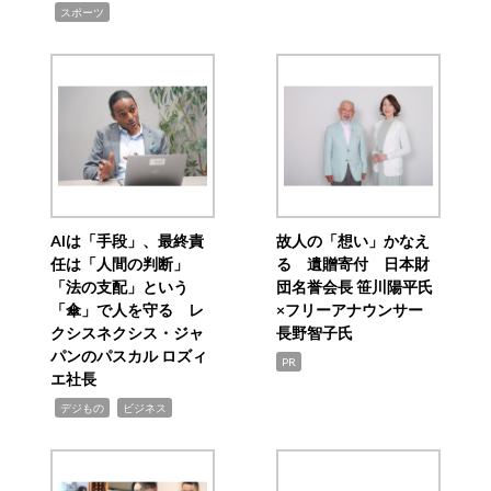
,
スポーツ
AIは「手段」、最終責
故人の「想い」かなえ
任は「人間の判断」
る 遺贈寄付 日本財
「法の支配」という
団名誉会長 笹川陽平氏
「傘」で人を守る レ
×フリーアナウンサー
クシスネクシス・ジャ
長野智子氏
パンのパスカル ロズィ
PR
エ社長
,
,
デジもの
ビジネス