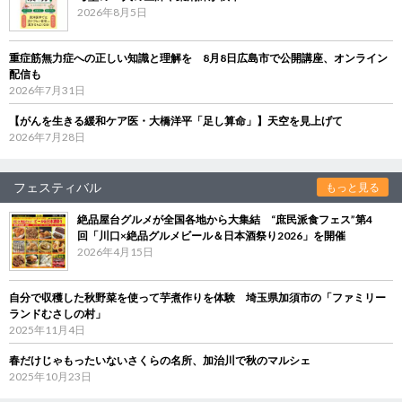
2026年8月5日
重症筋無力症への正しい知識と理解を 8月8日広島市で公開講座、オンライン
配信も
2026年7月31日
【がんを生きる緩和ケア医・大橋洋平「足し算命」】天空を見上げて
2026年7月28日
フェスティバル
もっと見る
絶品屋台グルメが全国各地から大集結 “庶民派食フェス”第4
回「川口×絶品グルメビール＆日本酒祭り2026」を開催
2026年4月15日
自分で収穫した秋野菜を使って芋煮作りを体験 埼玉県加須市の「ファミリー
ランドむさしの村」
2025年11月4日
春だけじゃもったいないさくらの名所、加治川で秋のマルシェ
2025年10月23日