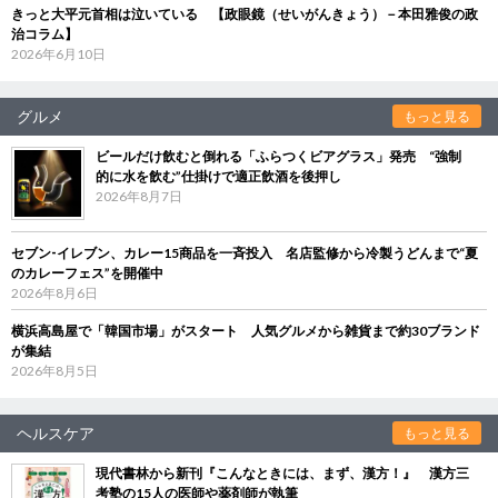
きっと大平元首相は泣いている 【政眼鏡（せいがんきょう）－本田雅俊の政
治コラム】
2026年6月10日
グルメ
もっと見る
ビールだけ飲むと倒れる「ふらつくビアグラス」発売 “強制
的に水を飲む”仕掛けで適正飲酒を後押し
2026年8月7日
セブン‐イレブン、カレー15商品を一斉投入 名店監修から冷製うどんまで“夏
のカレーフェス”を開催中
2026年8月6日
横浜高島屋で「韓国市場」がスタート 人気グルメから雑貨まで約30ブランド
が集結
2026年8月5日
ヘルスケア
もっと見る
現代書林から新刊『こんなときには、まず、漢方！』 漢方三
考塾の15人の医師や薬剤師が執筆