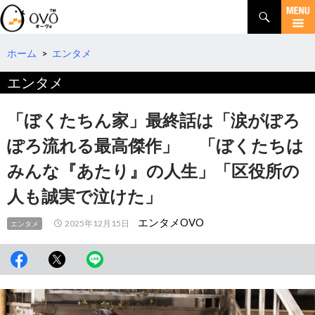
検
索
コ
ン
テ
ホーム
>
エンタメ
ン
エンタメ
ツ
へ
移
「ぼくたちん家」最終話は「涙がぽろ
動
ぽろ流れる最高傑作」 「ぼくたちは
みんな『あたり』の人生」「区役所の
人も誠実で泣けた」
エンタメOVO
2025年12月15日
エンタメ