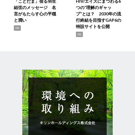
「ことだま」宿る羽生
HIV/エイズにまつわる6
結弦のメッセージ 名
つの“理解のギャッ
言がもたらす心の平穏
プ”とは？ 2030年の流
と潤い
行終結を目指すGAP6の
特設サイトを公開
PR
PR