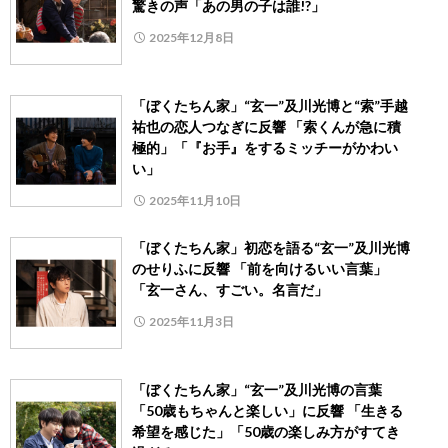
驚きの声「あの男の子は誰!?」
2025年12月8日
「ぼくたちん家」“玄一”及川光博と“索”手越
祐也の恋人つなぎに反響 「索くんが急に積
極的」「『お手』をするミッチーがかわい
い」
2025年11月10日
「ぼくたちん家」初恋を語る“玄一”及川光博
のせりふに反響 「前を向けるいい言葉」
「玄一さん、すごい。名言だ」
2025年11月3日
「ぼくたちん家」“玄一”及川光博の言葉
「50歳もちゃんと楽しい」に反響 「生きる
希望を感じた」「50歳の楽しみ方がすてき