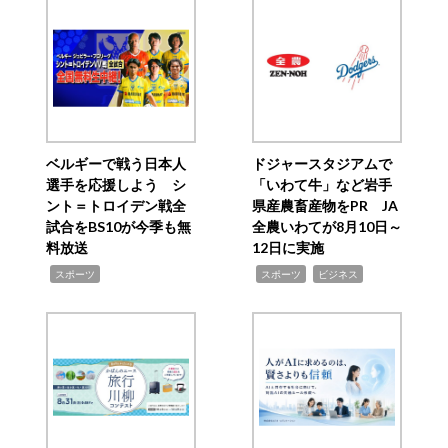
ベルギーで戦う日本人
ドジャースタジアムで
選手を応援しよう シ
「いわて牛」など岩手
ント＝トロイデン戦全
県産農畜産物をPR JA
試合をBS10が今季も無
全農いわてが8月10日～
料放送
12日に実施
,
,
,
スポーツ
スポーツ
ビジネス