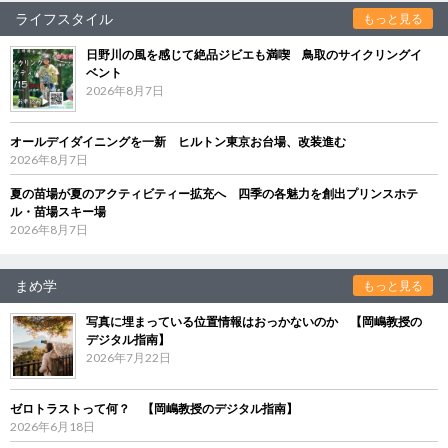
ライフスタイル
もっと見る
日野川の風を感じて絶品ジビエも満喫 鳥取のサイクリングイ
ベント
2026年8月7日
オールデイダイニングを一新 ヒルトン東京お台場、改装進む
2026年8月7日
夏の苗場が夏のアクティビティー拡充へ 四季の各魅力を創出プリンスホテ
ル・苗場スキー場
2026年8月7日
まめ学
もっと見る
写真に埋まっている位置情報はおっかないのか 【岡嶋教授の
デジタル指南】
2026年7月22日
ゼロトラストって何？ 【岡嶋教授のデジタル指南】
2026年6月18日