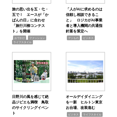
旅の思い出を五・七・
「人がAIに求めるのは
五で！ エースが「か
信頼し相談できるこ
ばんの日」に合わせ
と」 ロジカがAI事業
「旅行川柳コンテス
者と導入機関の共通指
ト」を開催
針案を策定へ
,
,
,
,
,
おでかけ
ファッション
デジもの
ビジネス
ライフスタイル
日野川の風を感じて絶
オールデイダイニング
品ジビエも満喫 鳥取
を一新 ヒルトン東京
のサイクリングイベン
お台場、改装進む
ト
,
,
ビジネス
ライフスタイル