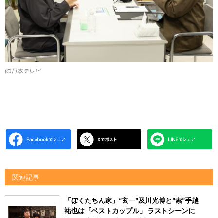
(C)日本テレビ
関連記事
「ぼくたちん家」“玄一”及川光博と“索”手越
祐也は「ベストカップル」 ラストシーンに