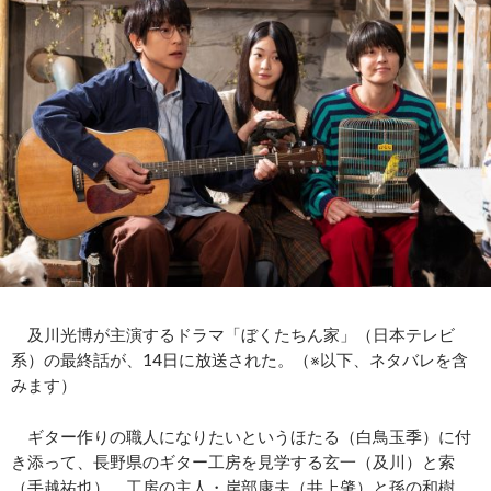
及川光博が主演するドラマ「ぼくたちん家」（日本テレビ
系）の最終話が、14日に放送された。（※以下、ネタバレを含
みます）
ギター作りの職人になりたいというほたる（白鳥玉季）に付
き添って、長野県のギター工房を見学する玄一（及川）と索
（手越祐也）。工房の主人・岸部康夫（井上肇）と孫の和樹