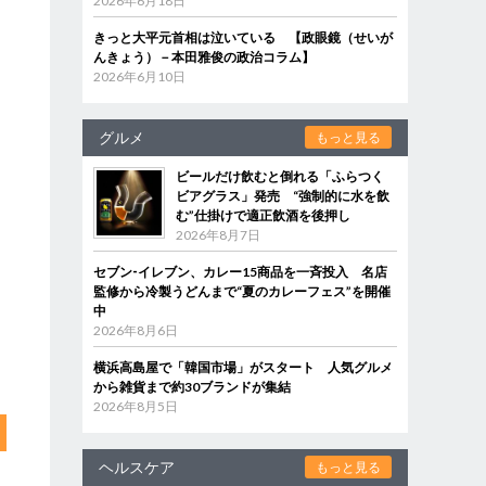
2026年6月18日
きっと大平元首相は泣いている 【政眼鏡（せいが
んきょう）－本田雅俊の政治コラム】
2026年6月10日
グルメ
もっと見る
ビールだけ飲むと倒れる「ふらつく
ビアグラス」発売 “強制的に水を飲
む”仕掛けで適正飲酒を後押し
2026年8月7日
セブン‐イレブン、カレー15商品を一斉投入 名店
監修から冷製うどんまで“夏のカレーフェス”を開催
中
2026年8月6日
横浜高島屋で「韓国市場」がスタート 人気グルメ
から雑貨まで約30ブランドが集結
2026年8月5日
ヘルスケア
もっと見る