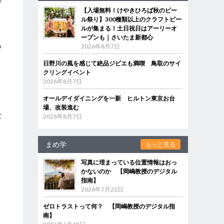
【入場無料！けやきひろば秋のビー
ル祭り】300種類以上のクラフトビー
ルが集まる！土日祝日はアーリーオ
ープンも｜さいたま新都心
る
2026年8月7日
日野川の風を感じて絶品ジビエも満喫 鳥取のサイ
クリングイベント
2026年8月7日
オールデイダイニングを一新 ヒルトン東京お台
場、改装進む
な
2026年8月7日
まめ学
もっと見る
写真に埋まっている位置情報はおっ
かないのか 【岡嶋教授のデジタル
指南】
2026年7月22日
ゼロトラストって何？ 【岡嶋教授のデジタル指
南】