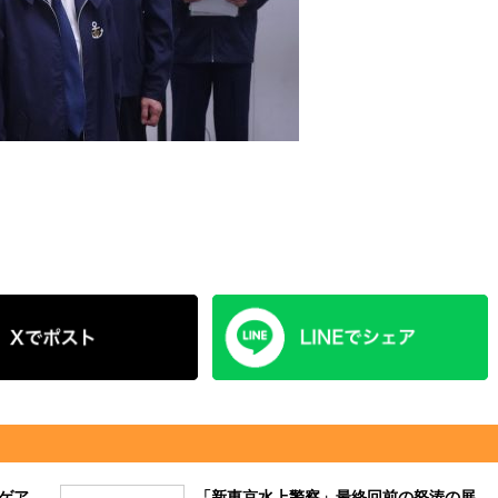
ゲア
「新東京水上警察」最終回前の怒涛の展