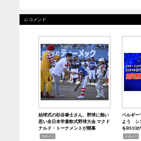
レコメンド
始球式の杉谷拳士さん、野球に熱い
ベルギー
思い全日本学童軟式野球大会 マクド
よう シ
ナルド・トーナメントが開幕
をBS1
,
,
スポーツ
スポーツ