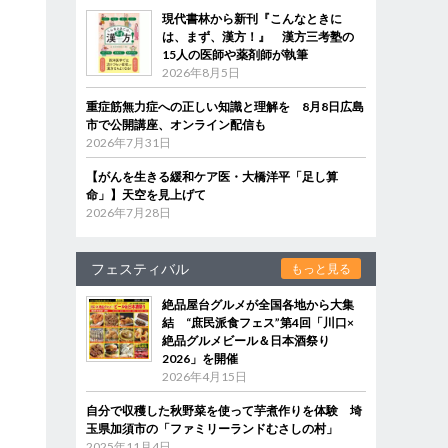
現代書林から新刊『こんなときに
は、まず、漢方！』 漢方三考塾の
15人の医師や薬剤師が執筆
2026年8月5日
重症筋無力症への正しい知識と理解を 8月8日広島
市で公開講座、オンライン配信も
2026年7月31日
【がんを生きる緩和ケア医・大橋洋平「足し算
命」】天空を見上げて
2026年7月28日
フェスティバル
もっと見る
絶品屋台グルメが全国各地から大集
結 “庶民派食フェス”第4回「川口×
絶品グルメビール＆日本酒祭り
2026」を開催
2026年4月15日
自分で収穫した秋野菜を使って芋煮作りを体験 埼
玉県加須市の「ファミリーランドむさしの村」
2025年11月4日