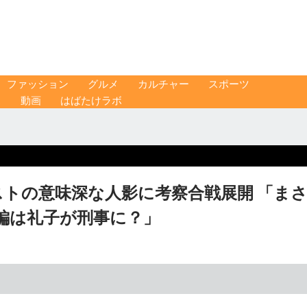
ファッション
グルメ
カルチャー
スポーツ
ス
動画
はばたけラボ
トの意味深な人影に考察合戦展開 「ま
編は礼子が刑事に？」