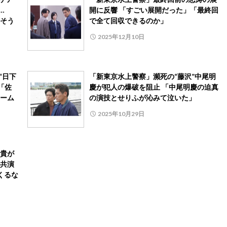
…
開に反響 「すごい展開だった」「最終回
そう
で全て回収できるのか」
2025年12月10日
“日下
「新東京水上警察」瀕死の“藤沢”中尾明
「佐
慶が犯人の爆破を阻止 「中尾明慶の迫真
ーム
の演技とせりふが沁みて泣いた」
2025年10月29日
博貴が
共演
くるな