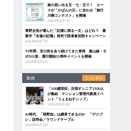
旅の思い出を五・七・五で！ エー
スが「かばんの日」に合わせ「旅行
川柳コンテスト」を開催
2026年8月7日
東野圭吾が選んだ「記憶に残る一文」はどれ？ 最
新作『永遠の記憶』発売で読者参加型キャンペーン
2026年8月7日
55年間、京の街を走り続けてきた車両 嵐山線・モ
ボ301形、運行開始55周年イベントを開催
2026年8月6日
動画
もっと見る
「100歳現役」目指すシニア1500人
が集結 マンション管理代務員イベ
ント「うぇるねすシップ」
2026年8月4日
AI時代、「暗黙知」は継承できるのか 「デジブ
レ」説明会／ラウンドテーブル
2026年8月3日