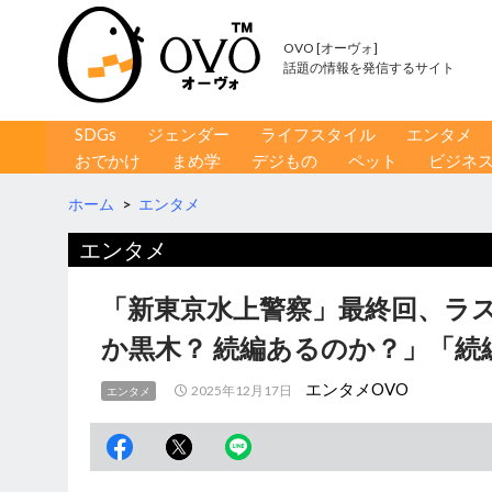
OVO [オーヴォ]
話題の情報を発信するサイト
コンテンツへ移動
検
SDGs
ジェンダー
ライフスタイル
エンタメ
索
おでかけ
まめ学
デジもの
ペット
ビジネ
ホーム
>
エンタメ
エンタメ
「新東京水上警察」最終回、ラス
か黒木？ 続編あるのか？」「続
エンタメOVO
2025年12月17日
エンタメ