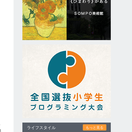
巡
を
を
条
か
ライフスタイル
もっと見る
襲