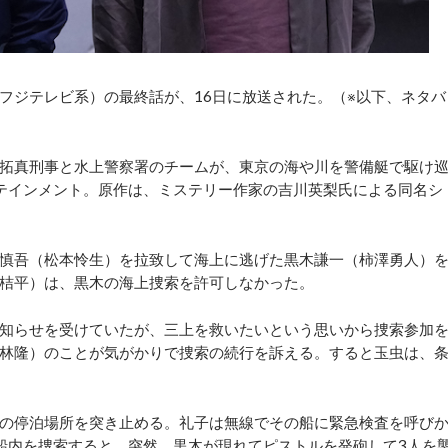
ジテレビ系）の最終話が、16日に放送された。（※以下、ネタバ
拓真刑事と水上警察署のチームが、東京の海や川を警備艇で駆け
テインメント。原作は、ミステリー作家の吉川英梨氏による同名シ
慎吾（松本怜生）を拉致して海上に逃げた黒木謙一（柿澤勇人）
桔平）は、黒木の海上捜索を許可しなかった。
知らせを受けていたが、三上を救いたいという思いから捜索参加
林隆）のことが気がかりで捜索の続行を訴える。すると玉虫は、
の停泊場所を突き止める。礼子は無線でその船に緊急検査を呼び
船内を捜索すると、突然、黒木が現れてピストルを発砲して3人を