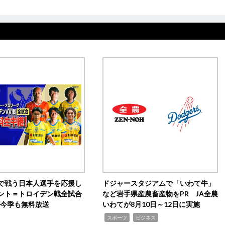
で戦う日本人選手を応援し
ドジャースタジアムで「いわて牛」
ント＝トロイデン戦全試合
など岩手県産農畜産物をPR JA全農
0が今季も無料放送
いわてが8月10日～12日に実施
,
,
スポーツ
ビジネス