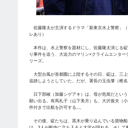
佐藤隆太が主演するドラマ「新東京水上警察」（フ
レあり）
本作は、水上警察を題材にし、佐藤隆太演じる碇
り事件を追う、大迫力のマリン×クライムエンター
リーズ。
大型台風が首都圏に上陸するその日、碇は、三上
追跡しようとしていた。だが、署長の玉虫肇（椎名
日下部峻（加藤シゲアキ）は、母が危篤だという
願い出る。有馬礼子（山下美月）も、大沢俊夫（小
件付きで出航を許可する…。
その後、碇たちは、黒木が乗り込んでいる貨物船
け、3人が船内に立ち入ると大沢が現れる。そして