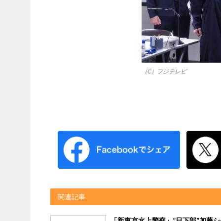
（C）フジテレビ
関連記事
「新東京水上警察」”日下部”加藤シ