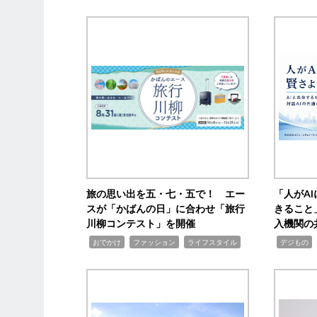
旅の思い出を五・七・五で！ エー
「人がA
スが「かばんの日」に合わせ「旅行
きること
川柳コンテスト」を開催
入機関の
,
,
,
,
,
おでかけ
ファッション
ライフスタイル
デジもの