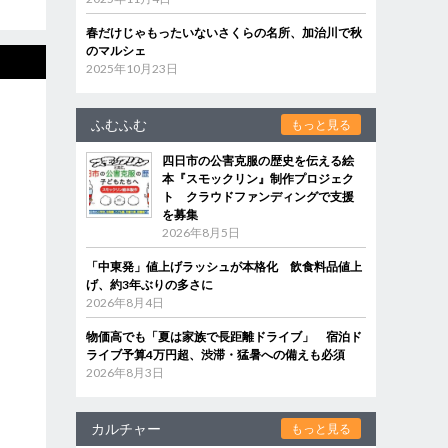
春だけじゃもったいないさくらの名所、加治川で秋
のマルシェ
2025年10月23日
ふむふむ
もっと見る
四日市の公害克服の歴史を伝える絵
本『スモックリン』制作プロジェク
ト クラウドファンディングで支援
を募集
2026年8月5日
「中東発」値上げラッシュが本格化 飲食料品値上
げ、約3年ぶりの多さに
2026年8月4日
物価高でも「夏は家族で長距離ドライブ」 宿泊ド
ライブ予算4万円超、渋滞・猛暑への備えも必須
2026年8月3日
カルチャー
もっと見る