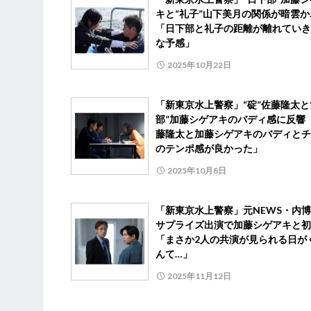
キと“礼子”山下美月の関係が暗雲か
「日下部と礼子の距離が離れていき
な予感」
2025年10月22日
「新東京水上警察」“碇”佐藤隆太と
部”加藤シゲアキのバディ感に反響 
藤隆太と加藤シゲアキのバディとチ
のテンポ感が良かった」
2025年10月8日
「新東京水上警察」元NEWS・内
サプライズ出演で加藤シゲアキと初
「まさか2人の共演が見られる日が
んて…」
2025年11月12日