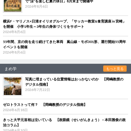
で“涼”を楽しむ夏の休日」8月末まで開催中
2026年8月6日
横浜F・マリノス×日清オイリオグループ、「サッカー教室&食育講座 in 宮崎」
を開催 小学1年生～3年生の身体づくりをサポート
2026年8月6日
55年間、京の街を走り続けてきた車両 嵐山線・モボ301形、運行開始55周年
イベントを開催
2026年8月6日
まめ学
もっと見る
写真に埋まっている位置情報はおっかないのか 【岡嶋教授の
デジタル指南】
2026年7月22日
ゼロトラストって何？ 【岡嶋教授のデジタル指南】
2026年6月18日
きっと大平元首相は泣いている 【政眼鏡（せいがんきょう）－本田雅俊の政
治コラム】
2026年6月10日