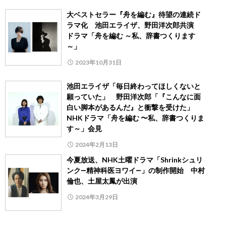
大ベストセラー『舟を編む』待望の連続ド
ラマ化 池田エライザ、野田洋次郎共演
ドラマ「舟を編む ～私、辞書つくります
～」
2023年10月31日
池田エライザ「毎日終わってほしくないと
願っていた」 野田洋次郎「『こんなに面
白い脚本があるんだ』と衝撃を受けた」
NHKドラマ「舟を編む 〜私、辞書つくりま
す～」会見
2024年2月13日
今夏放送、NHK土曜ドラマ「Shrinkシュリ
ンク―精神科医ヨワイ―」の制作開始 中村
倫也、土屋太鳳が出演
2024年3月29日