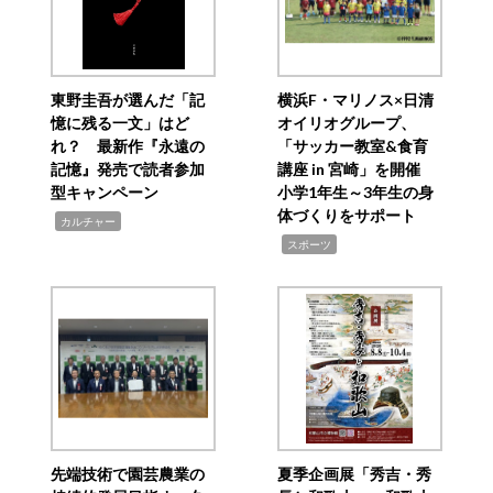
東野圭吾が選んだ「記
横浜F・マリノス×日清
憶に残る一文」はど
オイリオグループ、
れ？ 最新作『永遠の
「サッカー教室&食育
記憶』発売で読者参加
講座 in 宮崎」を開催
型キャンペーン
小学1年生～3年生の身
体づくりをサポート
,
カルチャー
,
スポーツ
先端技術で園芸農業の
夏季企画展「秀吉・秀