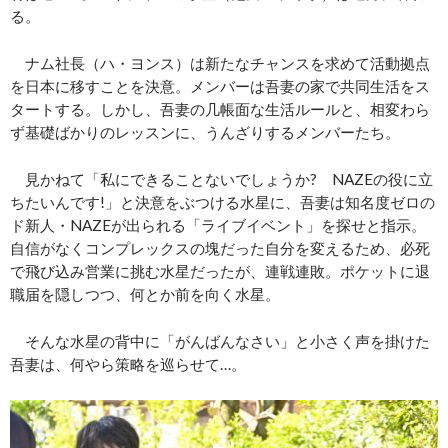
る。
ナム社長（ハ・ヨンス）は新たなチャンスを求めて活動拠点
を日本に移すことを決意。メンバーは吾妻の家で共同生活をス
タートする。しかし、吾妻の几帳面な生活ルールと、相変わら
ず基礎ばかりのレッスンに、うんざりするメンバーたち。
見かねて「私にできることないでしょうか? NAZEの役に立
ちたいんです!」と決意をぶつける水星に、吾妻は知名度ゼロの
ド新人・NAZEが出られる「ライブイベント」を探せと指示。
自信がなくコンプレックスの塊だった自分を変えるため、必死
で飛び込み営業に挑む水星だったが、連戦連敗。ポケットに退
職届を隠しつつ、何とか前を向く水星。
そんな水星の背中に「がんばんなさい」と小さく声を掛けた
吾妻は、何やら策略を巡らせて…。