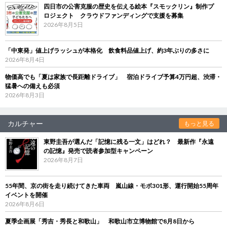
四日市の公害克服の歴史を伝える絵本『スモックリン』制作プ
ロジェクト クラウドファンディングで支援を募集
2026年8月5日
「中東発」値上げラッシュが本格化 飲食料品値上げ、約3年ぶりの多さに
2026年8月4日
物価高でも「夏は家族で長距離ドライブ」 宿泊ドライブ予算4万円超、渋滞・
猛暑への備えも必須
2026年8月3日
カルチャー
もっと見る
東野圭吾が選んだ「記憶に残る一文」はどれ？ 最新作『永遠
の記憶』発売で読者参加型キャンペーン
2026年8月7日
55年間、京の街を走り続けてきた車両 嵐山線・モボ301形、運行開始55周年
イベントを開催
2026年8月6日
夏季企画展「秀吉・秀長と和歌山」 和歌山市立博物館で8月8日から