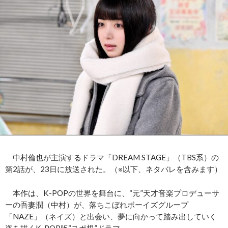
中村倫也が主演するドラマ「DREAM STAGE」（TBS系）の
第2話が、23日に放送された。（※以下、ネタバレを含みます）
本作は、K-POPの世界を舞台に、“元”天才音楽プロデューサ
ーの吾妻潤（中村）が、落ちこぼれボーイズグループ
「NAZE」（ネイズ）と出会い、夢に向かって踏み出していく
姿を描くK-POP版“スポ根”ドラマ。