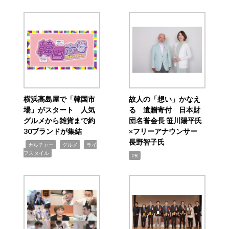
横浜高島屋で「韓国市
故人の「想い」かなえ
場」がスタート 人気
る 遺贈寄付 日本財
グルメから雑貨まで約
団名誉会長 笹川陽平氏
30ブランドが集結
×フリーアナウンサー
長野智子氏
,
,
,
カルチャー
グルメ
ライ
フスタイル
PR