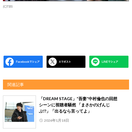
(C)TBS
関連記事
「DREAM STAGE」“吾妻”中村倫也の回想
シーンに視聴者騒然 「まさかのげんじ
ぶ!?」「出るなら言ってよ」
2026年1月18日