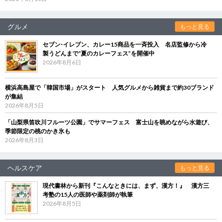
グルメ
もっと見る
セブン‐イレブン、カレー15商品を一斉投入 名店監修から冷
製うどんまで“夏のカレーフェス”を開催中
2026年8月6日
横浜高島屋で「韓国市場」がスタート 人気グルメから雑貨まで約30ブランド
が集結
2026年8月5日
「山梨県笛吹川フルーツ公園」でサマーフェス 富士山を眺めながら水遊び、
季節限定の桃のかき氷も
2026年8月3日
ヘルスケア
もっと見る
現代書林から新刊『こんなときには、まず、漢方！』 漢方三
考塾の15人の医師や薬剤師が執筆
2026年8月5日