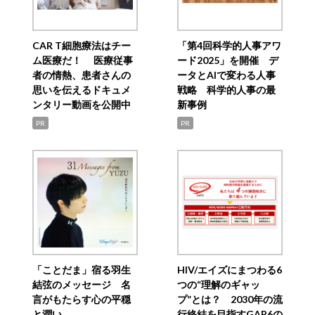
CAR T細胞療法はチー
「第4回科学的人事アワ
ム医療だ！ 医療従事
ード2025」を開催 デ
者の情熱、患者さんの
ータとAIで変わる人事
思いを伝えるドキュメ
戦略 科学的人事の最
ンタリー動画を公開中
新事例
PR
PR
「ことだま」宿る羽生
HIV/エイズにまつわる6
結弦のメッセージ 名
つの“理解のギャッ
言がもたらす心の平穏
プ”とは？ 2030年の流
と潤い
行終結を目指すGAP6の