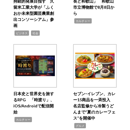
持続的発展目指す 久
長と和歌山」 和歌山
留米工業大学が「ふく
市立博物館で8月8日か
おか未来型園芸農業創
ら
出コンソーシアム」参
,
カルチャー
画
,
,
ビジネス
社会
日本史と世界史を旅す
セブン‐イレブン、カレ
るRPG 「時渡り」、
ー15商品を一斉投入
iOS/Androidで配信開
名店監修から冷製うど
始
んまで“夏のカレーフェ
ス”を開催中
,
カルチャー
,
グルメ