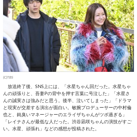
(C)TBS
放送終了後、SNS上には、「水星ちゃん回だった。水星ちゃ
んの頑張りと、吾妻Pの背中を押す言葉に号泣した」「水星さ
んの誠実さは強みだと思う。後半、泣いてしまった」「ドラマ
と現実が交差する演出が面白い。敏腕プロデューサーの中村倫
也と、鈍臭いマネージャーのエライザちゃんがツボ過ぎる」
「レイナさんが最低な人だった。渋谷凪咲ちゃんの演技がすご
い。水星、頑張れ」などの感想が投稿された。