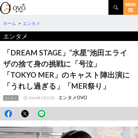
検
索
コ
ン
テ
ホーム
>
エンタメ
ン
エンタメ
ツ
へ
移
「DREAM STAGE」“水星”池田エライ
動
ザの捨て身の挑戦に「号泣」
「TOKYO MER」のキャスト陣出演に
「うれし過ぎる」「MER祭り」
エンタメOVO
2026年1月25日
エンタメ