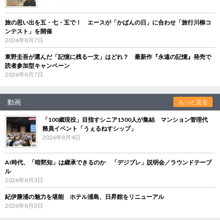
旅の思い出を五・七・五で！ エースが「かばんの日」に合わせ「旅行川柳コ
ンテスト」を開催
2026年8月7日
東野圭吾が選んだ「記憶に残る一文」はどれ？ 最新作『永遠の記憶』発売で
読者参加型キャンペーン
2026年8月7日
動画
もっと見る
「100歳現役」目指すシニア1500人が集結 マンション管理代
務員イベント「うぇるねすシップ」
2026年8月4日
AI時代、「暗黙知」は継承できるのか 「デジブレ」説明会／ラウンドテーブ
ル
2026年8月3日
紀伊勝浦の魅力を堪能 ホテル浦島、日昇館をリニューアル
2026年8月3日