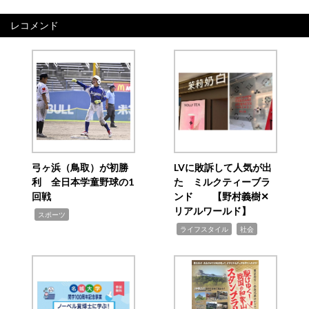
レコメンド
弓ヶ浜（鳥取）が初勝
LVに敗訴して人気が出
利 全日本学童野球の1
た ミルクティーブラ
回戦
ンド 【野村義樹✕
リアルワールド】
,
スポーツ
,
,
ライフスタイル
社会