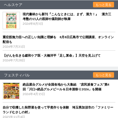
ヘルスケア
もっと見る
現代書林から新刊『こんなときには、まず、漢方！』 漢方三
考塾の15人の医師や薬剤師が執筆
2026年8月5日
重症筋無力症への正しい知識と理解を 8月8日広島市で公開講座、オンライン
配信も
2026年7月31日
【がんを生きる緩和ケア医・大橋洋平「足し算命」】天空を見上げて
2026年7月28日
フェスティバル
もっと見る
絶品屋台グルメが全国各地から大集結 “庶民派食フェス”第4
回「川口×絶品グルメビール＆日本酒祭り2026」を開催
2026年4月15日
自分で収穫した秋野菜を使って芋煮作りを体験 埼玉県加須市の「ファミリー
ランドむさしの村」
2025年11月4日