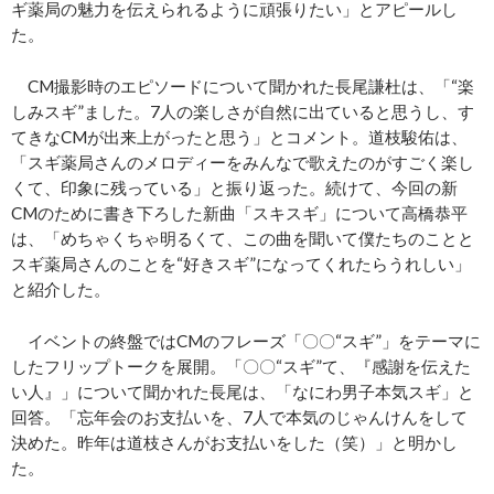
ギ薬局の魅力を伝えられるように頑張りたい」とアピールし
た。
CM撮影時のエピソードについて聞かれた長尾謙杜は、「“楽
しみスギ”ました。7人の楽しさが自然に出ていると思うし、す
てきなCMが出来上がったと思う」とコメント。道枝駿佑は、
「スギ薬局さんのメロディーをみんなで歌えたのがすごく楽し
くて、印象に残っている」と振り返った。続けて、今回の新
CMのために書き下ろした新曲「スキスギ」について高橋恭平
は、「めちゃくちゃ明るくて、この曲を聞いて僕たちのことと
スギ薬局さんのことを“好きスギ”になってくれたらうれしい」
と紹介した。
イベントの終盤ではCMのフレーズ「〇〇“スギ”」をテーマに
したフリップトークを展開。「〇〇“スギ”て、『感謝を伝えた
い人』」について聞かれた長尾は、「なにわ男子本気スギ」と
回答。「忘年会のお支払いを、7人で本気のじゃんけんをして
決めた。昨年は道枝さんがお支払いをした（笑）」と明かし
た。