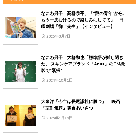
なにわ男子・高橋恭平、「“謎の青年”から、
もう一皮むけるので楽しみにしてて」 日
曜劇場「御上先生」【インタビュー】
2025年3月7日
なにわ男子・大橋和也「標準語が難し過ぎ
た」 スキンケアブランド「Anua」のCM撮
影で“緊張”
2024年10月1日
大泉洋「今年は長尾謙杜に勝つ」 映画
『室町無頼』舞台あいさつ
2025年1月19日