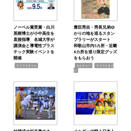
ノーベル賞受賞・白川
豊臣秀吉・秀長兄弟ゆ
英樹博士が小中高生を
かりの地を巡るスタン
直接指導 名城大学が
プラリーがスタート
講演会と導電性プラス
和歌山市内5カ所・近畿
チック実験イベントを
6カ所を巡り限定グッズ
開催
をもらおう
,
,
,
ライフスタイル
カルチャー
ライフスタイ
ル