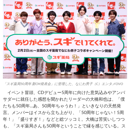
「スギ薬局50周年 新CM発表会」に登壇した、なにわ男子（C）エンタメOVO
イベント冒頭、CDデビュー5周年に向けた意気込みやアンバ
サダーに就任した感想を聞かれたリーダーの大橋和也は、「僕
たちも50周年…あ、50周年ちゃうわ！」といきなりの天然発
言。メンバーはイスから立ち上がり、「50周年じゃない！5周
年！」「盛りすぎ！」などと総ツッコミ。大橋は苦笑いしつつ
も、「スギ薬局さんも50周年ということで縁を感じている。ス