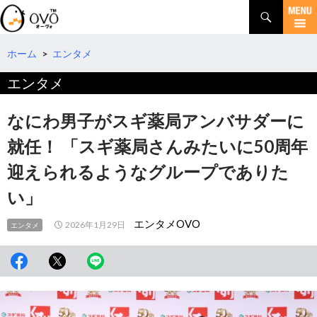
検
索
コ
ン
テ
ホーム
>
エンタメ
ン
エンタメ
ツ
へ
移
なにわ男子がスギ薬局アンバサダーに
動
就任！ 「スギ薬局さんみたいに50周年
迎えられるようなグループでありた
い」
エンタメOVO
2026年1月29日
エンタメ