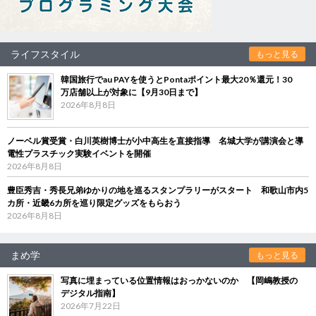
ライフスタイル
もっと見る
韓国旅行でau PAYを使うとPontaポイント最大20％還元！30
万店舗以上が対象に【9月30日まで】
2026年8月8日
ノーベル賞受賞・白川英樹博士が小中高生を直接指導 名城大学が講演会と導
電性プラスチック実験イベントを開催
2026年8月8日
豊臣秀吉・秀長兄弟ゆかりの地を巡るスタンプラリーがスタート 和歌山市内5
カ所・近畿6カ所を巡り限定グッズをもらおう
2026年8月8日
まめ学
もっと見る
写真に埋まっている位置情報はおっかないのか 【岡嶋教授の
デジタル指南】
2026年7月22日