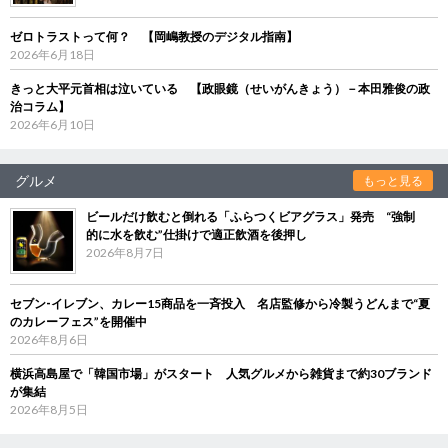
ゼロトラストって何？ 【岡嶋教授のデジタル指南】
2026年6月18日
きっと大平元首相は泣いている 【政眼鏡（せいがんきょう）－本田雅俊の政
治コラム】
2026年6月10日
グルメ
もっと見る
ビールだけ飲むと倒れる「ふらつくビアグラス」発売 “強制
的に水を飲む”仕掛けで適正飲酒を後押し
2026年8月7日
セブン‐イレブン、カレー15商品を一斉投入 名店監修から冷製うどんまで“夏
のカレーフェス”を開催中
2026年8月6日
横浜高島屋で「韓国市場」がスタート 人気グルメから雑貨まで約30ブランド
が集結
2026年8月5日