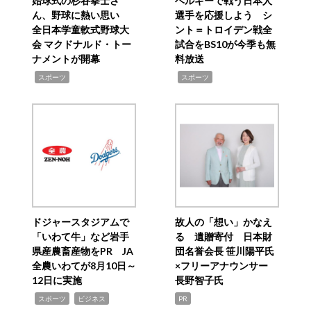
始球式の杉谷拳士さ
ベルギーで戦う日本人
ん、野球に熱い思い
選手を応援しよう シ
全日本学童軟式野球大
ント＝トロイデン戦全
会 マクドナルド・トー
試合をBS10が今季も無
ナメントが開幕
料放送
,
,
スポーツ
スポーツ
ドジャースタジアムで
故人の「想い」かなえ
「いわて牛」など岩手
る 遺贈寄付 日本財
県産農畜産物をPR JA
団名誉会長 笹川陽平氏
全農いわてが8月10日～
×フリーアナウンサー
12日に実施
長野智子氏
,
,
スポーツ
ビジネス
PR