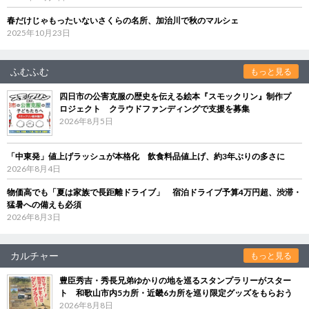
春だけじゃもったいないさくらの名所、加治川で秋のマルシェ
2025年10月23日
ふむふむ
もっと見る
四日市の公害克服の歴史を伝える絵本『スモックリン』制作プ
ロジェクト クラウドファンディングで支援を募集
2026年8月5日
「中東発」値上げラッシュが本格化 飲食料品値上げ、約3年ぶりの多さに
2026年8月4日
物価高でも「夏は家族で長距離ドライブ」 宿泊ドライブ予算4万円超、渋滞・
猛暑への備えも必須
2026年8月3日
カルチャー
もっと見る
豊臣秀吉・秀長兄弟ゆかりの地を巡るスタンプラリーがスター
ト 和歌山市内5カ所・近畿6カ所を巡り限定グッズをもらおう
2026年8月8日