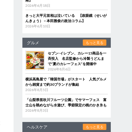
南】
2026年6月18日
きっと大平元首相は泣いている 【政眼鏡（せいが
んきょう）－本田雅俊の政治コラム】
2026年6月10日
グルメ
もっと見る
セブン‐イレブン、カレー15商品を一
斉投入 名店監修から冷製うどんま
で“夏のカレーフェス”を開催中
2026年8月6日
横浜高島屋で「韓国市場」がスタート 人気グルメ
から雑貨まで約30ブランドが集結
2026年8月5日
「山梨県笛吹川フルーツ公園」でサマーフェス 富
士山を眺めながら水遊び、季節限定の桃のかき氷も
2026年8月3日
誰
ヘルスケア
もっと見る