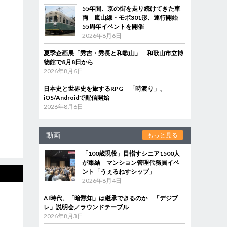
55年間、京の街を走り続けてきた車
両 嵐山線・モボ301形、運行開始
55周年イベントを開催
2026年8月6日
夏季企画展「秀吉・秀長と和歌山」 和歌山市立博
物館で8月8日から
2026年8月6日
日本史と世界史を旅するRPG 「時渡り」、
iOS/Androidで配信開始
2026年8月6日
動画
もっと見る
「100歳現役」目指すシニア1500人
が集結 マンション管理代務員イベ
ント「うぇるねすシップ」
2026年8月4日
AI時代、「暗黙知」は継承できるのか 「デジブ
レ」説明会／ラウンドテーブル
2026年8月3日