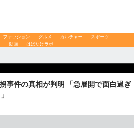
ファッション
グルメ
カルチャー
スポーツ
ス
動画
はばたけラボ
拐事件の真相が判明 「急展開で面白過ぎ
る」