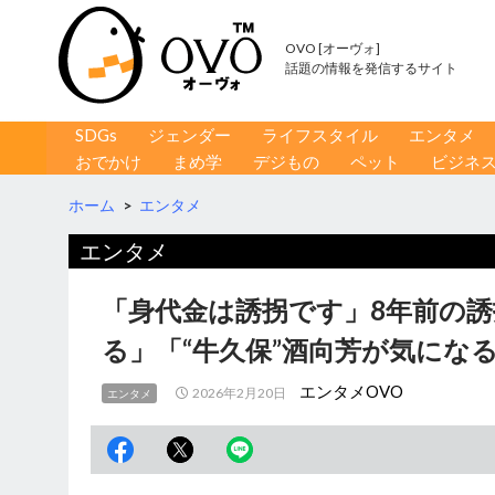
OVO [オーヴォ]
話題の情報を発信するサイト
コンテンツへ移動
検
SDGs
ジェンダー
ライフスタイル
エンタメ
索
おでかけ
まめ学
デジもの
ペット
ビジネ
ホーム
>
エンタメ
エンタメ
「身代金は誘拐です」8年前の誘
る」「“牛久保”酒向芳が気にな
エンタメOVO
2026年2月20日
エンタメ