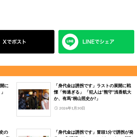
開に
「身代金は誘拐です」ラストの展開に戦
？」
慄「怖過ぎる」 「犯人は“熊守”浅香航大
か、有馬”桐山照史か?」
2026年1月30日
史の
「身代金は誘拐です」冒頭1分で誘拐が発