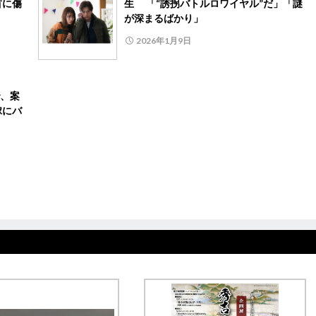
首に傷
生 「“誘拐バトルロワイヤル”だ」「謎
が深まるばかり」
2026年1月9日
、案
嫁にバ