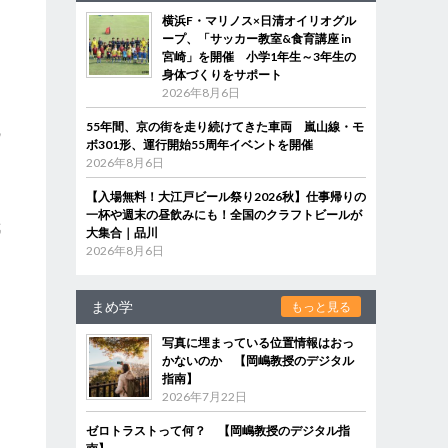
横浜F・マリノス×日清オイリオグル
ープ、「サッカー教室&食育講座 in
宮崎」を開催 小学1年生～3年生の
身体づくりをサポート
2026年8月6日
ち
55年間、京の街を走り続けてきた車両 嵐山線・モ
の
ボ301形、運行開始55周年イベントを開催
2026年8月6日
【入場無料！大江戸ビール祭り2026秋】仕事帰りの
し
一杯や週末の昼飲みにも！全国のクラフトビールが
武
大集合｜品川
2026年8月6日
。
まめ学
もっと見る
る
写真に埋まっている位置情報はおっ
かないのか 【岡嶋教授のデジタル
指南】
2026年7月22日
」
ゼロトラストって何？ 【岡嶋教授のデジタル指