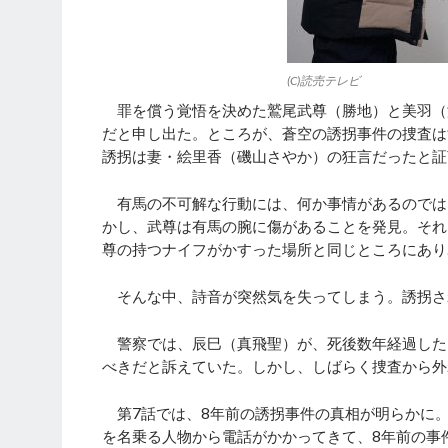
(C)読売テレビ
罪を償う覚悟を決めた鷲尾武尊（勝地）と美羽（
だと申し出た。ところが、蒼空の誘拐事件の捜査は
誘拐は妻・絵里香（磯山さやか）の狂言だったと証
有馬の不可解な行動には、何か事情があるのでは
かし、武尊は有馬の腕に傷があることを発見。それ
尊の持つナイフがかすった場所と同じところにあり
そんな中、詩音が突然気を失ってしまう。誘拐さ
警察では、辰巳（真飛聖）が、死後数年経過した
べきだと訴えていた。しかし、しばらく捜査から外
第7話では、8年前の誘拐事件の真相が明らかに
を名乗る人物から電話がかかってきて、8年前の事