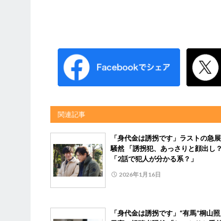
関連記事
「身代金は誘拐です」ラストの急展
騒然 「誘拐犯、あっさりと顔出し
「2話で犯人が分かる系？」
2026年1月16日
「身代金は誘拐です」“有馬”桐山照