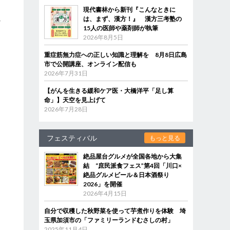
現代書林から新刊『こんなときに
は、まず、漢方！』 漢方三考塾の
の
15人の医師や薬剤師が執筆
2026年8月5日
重症筋無力症への正しい知識と理解を 8月8日広島
市で公開講座、オンライン配信も
2026年7月31日
【がんを生きる緩和ケア医・大橋洋平「足し算
命」】天空を見上げて
2026年7月28日
フェスティバル
もっと見る
絶品屋台グルメが全国各地から大集
結 “庶民派食フェス”第4回「川口×
絶品グルメビール＆日本酒祭り
2026」を開催
2026年4月15日
自分で収穫した秋野菜を使って芋煮作りを体験 埼
玉県加須市の「ファミリーランドむさしの村」
2025年11月4日