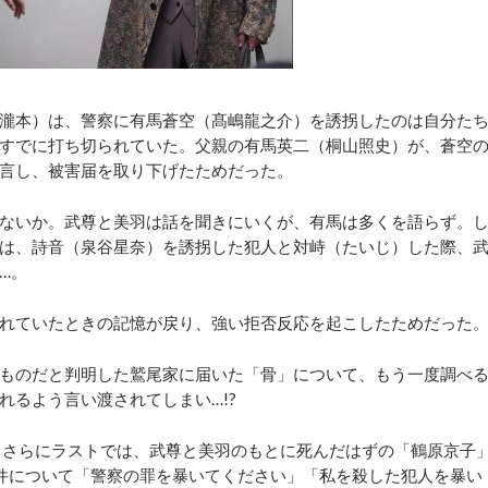
瀧本）は、警察に有馬蒼空（髙嶋龍之介）を誘拐したのは自分た
すでに打ち切られていた。父親の有馬英二（桐山照史）が、蒼空
言し、被害届を取り下げたためだった。
ないか。武尊と美羽は話を聞きにいくが、有馬は多くを語らず。
は、詩音（泉谷星奈）を誘拐した犯人と対峙（たいじ）した際、
…。
れていたときの記憶が戻り、強い拒否反応を起こしたためだった
ものだと判明した鷲尾家に届いた「骨」について、もう一度調べ
れるよう言い渡されてしまい…!?
。さらにラストでは、武尊と美羽のもとに死んだはずの「鶴原京子
件について「警察の罪を暴いてください」「私を殺した犯人を暴い