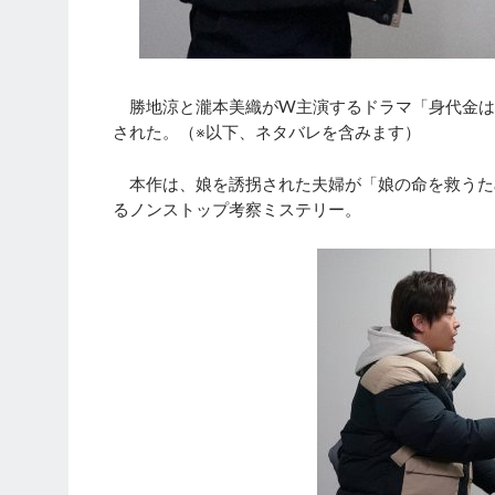
勝地涼と瀧本美織がW主演するドラマ「身代金は誘
された。（※以下、ネタバレを含みます）
本作は、娘を誘拐された夫婦が「娘の命を救うた
るノンストップ考察ミステリー。