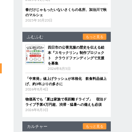
春だけじゃもったいないさくらの名所、加治川で秋
のマルシェ
2025年10月23日
ふむふむ
もっと見る
四日市の公害克服の歴史を伝える絵
本『スモックリン』制作プロジェク
ト クラウドファンディングで支援
を募集
2026年8月5日
「中東発」値上げラッシュが本格化 飲食料品値上
げ、約3年ぶりの多さに
2026年8月4日
物価高でも「夏は家族で長距離ドライブ」 宿泊ド
ライブ予算4万円超、渋滞・猛暑への備えも必須
2026年8月3日
カルチャー
もっと見る