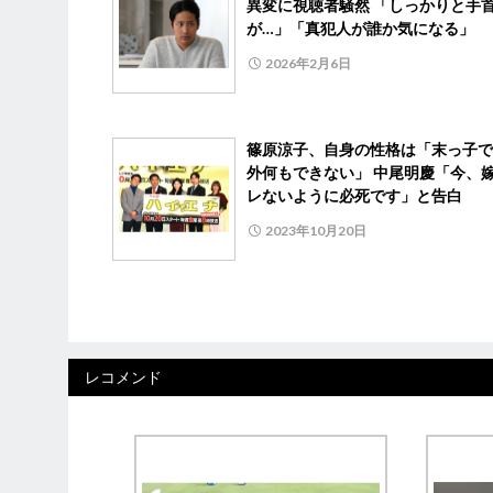
異変に視聴者騒然 「しっかりと手
が…」「真犯人が誰か気になる」
2026年2月6日
篠原涼子、自身の性格は「末っ子で
外何もできない」 中尾明慶「今、
レないように必死です」と告白
2023年10月20日
レコメンド