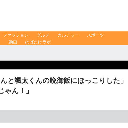
ファッション
グルメ
カルチャー
スポーツ
ス
動画
はばたけラボ
くんと颯太くんの晩御飯にほっこりした」
じゃん！」