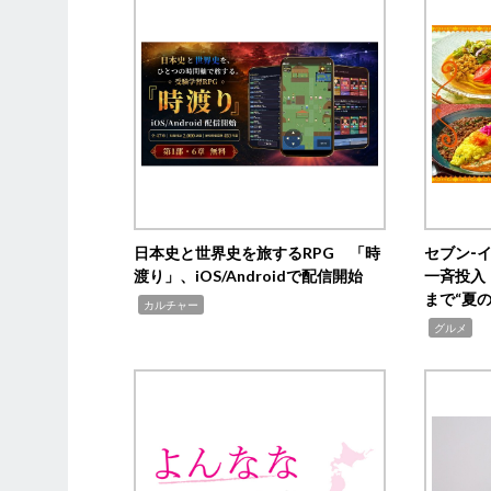
日本史と世界史を旅するRPG 「時
セブン‐
渡り」、iOS/Androidで配信開始
一斉投入
まで“夏
,
カルチャー
,
グルメ