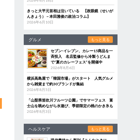
2026年6月18日
きっと大平元首相は泣いている 【政眼鏡（せいが
んきょう）－本田雅俊の政治コラム】
2026年6月10日
グルメ
もっと見る
セブン‐イレブン、カレー15商品を一
斉投入 名店監修から冷製うどんま
で“夏のカレーフェス”を開催中
2026年8月6日
横浜高島屋で「韓国市場」がスタート 人気グルメ
から雑貨まで約30ブランドが集結
2026年8月5日
「山梨県笛吹川フルーツ公園」でサマーフェス 富
士山を眺めながら水遊び、季節限定の桃のかき氷も
2026年8月3日
ヘルスケア
もっと見る