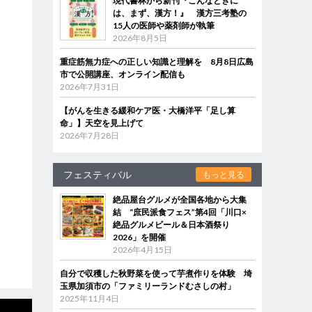
現代書林から新刊『こんなときに
は、まず、漢方！』 漢方三考塾の
15人の医師や薬剤師が執筆
2026年8月5日
重症筋無力症への正しい知識と理解を 8月8日広島
市で公開講座、オンライン配信も
2026年7月31日
【がんを生きる緩和ケア医・大橋洋平「足し算
命」】天空を見上げて
2026年7月28日
フェスティバル
もっと見る
絶品屋台グルメが全国各地から大集
結 “庶民派食フェス”第4回「川口×
絶品グルメビール＆日本酒祭り
2026」を開催
2026年4月15日
自分で収穫した秋野菜を使って芋煮作りを体験 埼
玉県加須市の「ファミリーランドむさしの村」
2025年11月4日