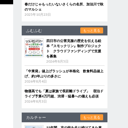
春だけじゃもったいないさくらの名所、加治川で秋
のマルシェ
2025年10月23日
ふむふむ
もっと見る
四日市の公害克服の歴史を伝える絵
本『スモックリン』制作プロジェク
ト クラウドファンディングで支援
を募集
2026年8月5日
「中東発」値上げラッシュが本格化 飲食料品値上
げ、約3年ぶりの多さに
2026年8月4日
物価高でも「夏は家族で長距離ドライブ」 宿泊ド
ライブ予算4万円超、渋滞・猛暑への備えも必須
2026年8月3日
カルチャー
もっと見る
55年間、京の街を走り続けてきた車