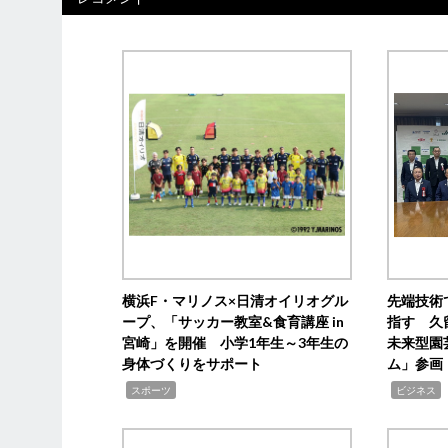
横浜F・マリノス×日清オイリオグル
先端技術
ープ、「サッカー教室&食育講座 in
指す 久
宮崎」を開催 小学1年生～3年生の
未来型園
身体づくりをサポート
ム」参画
,
,
,
スポーツ
ビジネス