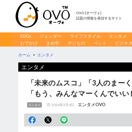
OVO [オーヴォ]
話題の情報を発信するサイト
コンテンツへ移動
検
SDGs
ジェンダー
ライフスタイル
エンタメ
索
おでかけ
まめ学
デジもの
ペット
ビジネ
ホーム
>
エンタメ
エンタメ
「未来のムスコ」「3人のまー
「もう、みんなマーくんでいい
エンタメOVO
2026年3月4日
エンタメ