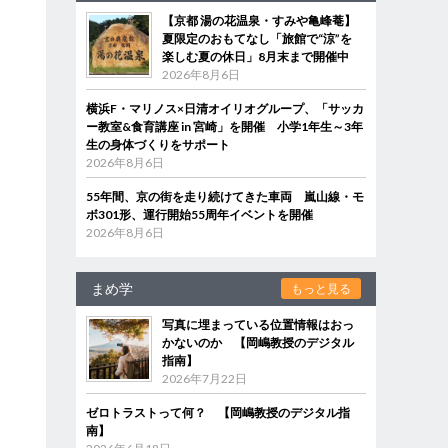
【京都 湯の花温泉・すみや亀峰菴】
夏限定のおもてなし「旅館で“涼”を
楽しむ夏の休日」8月末まで開催中
に
2026年8月6日
横浜F・マリノス×日清オイリオグループ、「サッカ
ー教室&食育講座 in 宮崎」を開催 小学1年生～3年
て
生の身体づくりをサポート
メ
2026年8月6日
55年間、京の街を走り続けてきた車両 嵐山線・モ
ボ301形、運行開始55周年イベントを開催
2026年8月6日
まめ学
もっと見る
写真に埋まっている位置情報はおっ
かないのか 【岡嶋教授のデジタル
指南】
2026年7月22日
ゼロトラストって何？ 【岡嶋教授のデジタル指
南】