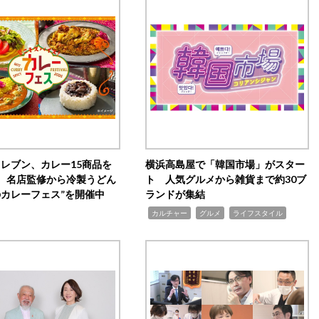
イレブン、カレー15商品を
横浜高島屋で「韓国市場」がスター
 名店監修から冷製うどん
ト 人気グルメから雑貨まで約30ブ
のカレーフェス”を開催中
ランドが集結
,
,
,
カルチャー
グルメ
ライフスタイル