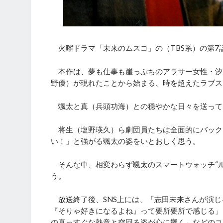
火曜ドラマ「未来のムスコ」の（TBS系）の第7
本作は、夢も仕事も崖っぷちのアラサー女性・汐川
野優）が現れたことから始まる、時を超えたラブス
颯太と真（兵頭功海）との穏やかな日々を送って
将生（塩野瑛久）ら劇団員たちは全面的にバック
い！」と強がる颯太の姿をいとおしく思う。
そんな中、相変わらず颯太のスマートウォッチ“ル
う。
放送終了後、SNS上には、「志田未来さんが演じ
『そりゃ好きになるよね』って要所要所で感じる」
の真っすぐな熱意と空回る姿が心に響く」などのコ