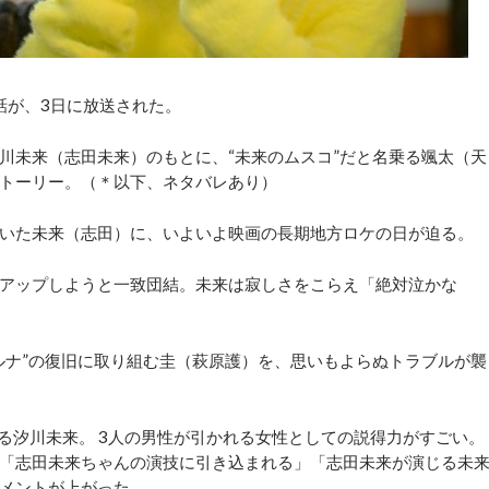
話が、3日に放送された。
未来（志田未来）のもとに、“未来のムスコ”だと名乗る颯太（天
トーリー。（＊以下、ネタバレあり）
いた未来（志田）に、いよいよ映画の長期地方ロケの日が迫る。
アップしようと一致団結。未来は寂しさをこらえ「絶対泣かな
ナ”の復旧に取り組む圭（萩原護）を、思いもよらぬトラブルが襲
る汐川未来。 3人の男性が引かれる女性としての説得力がすごい。
「志田未来ちゃんの演技に引き込まれる」「志田未来が演じる未
メントが上がった。