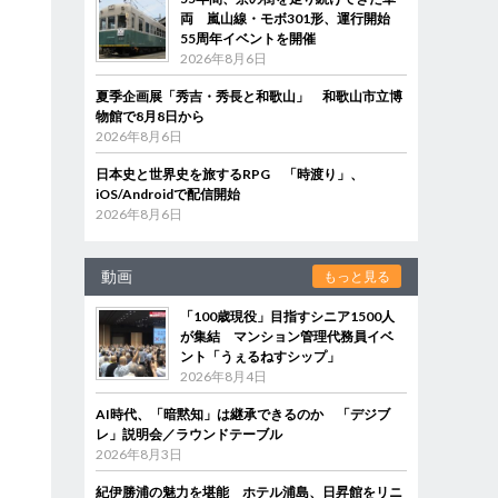
両 嵐山線・モボ301形、運行開始
55周年イベントを開催
2026年8月6日
夏季企画展「秀吉・秀長と和歌山」 和歌山市立博
物館で8月8日から
2026年8月6日
日本史と世界史を旅するRPG 「時渡り」、
iOS/Androidで配信開始
2026年8月6日
動画
もっと見る
「100歳現役」目指すシニア1500人
が集結 マンション管理代務員イベ
ント「うぇるねすシップ」
2026年8月4日
AI時代、「暗黙知」は継承できるのか 「デジブ
レ」説明会／ラウンドテーブル
2026年8月3日
紀伊勝浦の魅力を堪能 ホテル浦島、日昇館をリニ