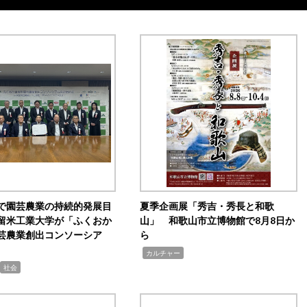
で園芸農業の持続的発展目
夏季企画展「秀吉・秀長と和歌
留米工業大学が「ふくおか
山」 和歌山市立博物館で8月8日か
芸農業創出コンソーシア
ら
,
カルチャー
社会