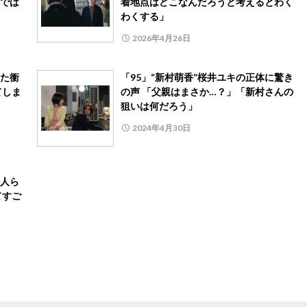
では
着地点はどこなんだろうと考えるとわく
わくする」
2026年4月26日
った衝
「95」“新村萌香”桜井ユキの正体に驚き
てしま
の声 「父親はまさか…？」「新村さんの
狙いは何だろう」
2024年4月30日
海人ら
てすご