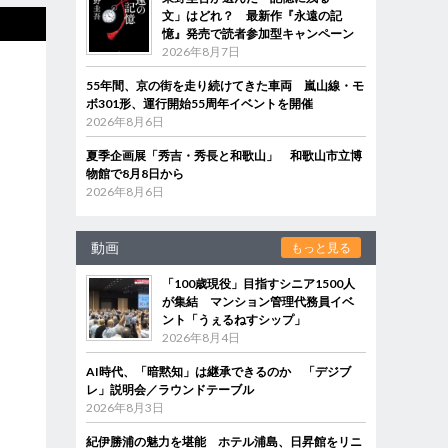
文」はどれ？ 最新作『永遠の記
憶』発売で読者参加型キャンペーン
2026年8月7日
55年間、京の街を走り続けてきた車両 嵐山線・モ
ボ301形、運行開始55周年イベントを開催
2026年8月6日
夏季企画展「秀吉・秀長と和歌山」 和歌山市立博
物館で8月8日から
2026年8月6日
動画
もっと見る
「100歳現役」目指すシニア1500人
が集結 マンション管理代務員イベ
ント「うぇるねすシップ」
2026年8月4日
AI時代、「暗黙知」は継承できるのか 「デジブ
レ」説明会／ラウンドテーブル
2026年8月3日
紀伊勝浦の魅力を堪能 ホテル浦島、日昇館をリニ