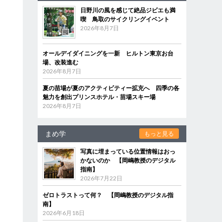
日野川の風を感じて絶品ジビエも満
喫 鳥取のサイクリングイベント
2026年8月7日
オールデイダイニングを一新 ヒルトン東京お台
場、改装進む
2026年8月7日
夏の苗場が夏のアクティビティー拡充へ 四季の各
魅力を創出プリンスホテル・苗場スキー場
2026年8月7日
まめ学
もっと見る
写真に埋まっている位置情報はおっ
う
かないのか 【岡嶋教授のデジタル
指南】
2026年7月22日
ゼロトラストって何？ 【岡嶋教授のデジタル指
南】
2026年6月18日