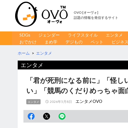
OVO [オーヴォ]
話題の情報を発信するサイト
コンテンツへ移動
検
SDGs
ジェンダー
ライフスタイル
エンタメ
索
おでかけ
まめ学
デジもの
ペット
ビジネ
ホーム
>
エンタメ
エンタメ
「君が死刑になる前に」「怪し
い」「競馬のくだりめっちゃ面
エンタメOVO
2026年5月8日
エンタメ