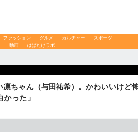
ファッション
グルメ
カルチャー
スポーツ
ス
動画
はばたけラボ
い凛ちゃん（与田祐希）。かわいいけど
白かった」