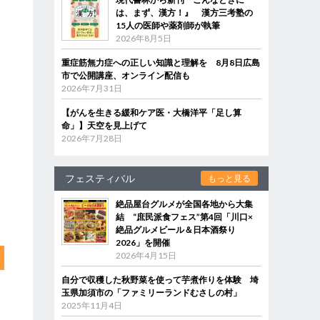
は、まず、漢方！』 漢方三考塾の
15人の医師や薬剤師が執筆
2026年8月5日
重症筋無力症への正しい知識と理解を 8月8日広島
市で公開講座、オンライン配信も
2026年7月31日
【がんを生きる緩和ケア医・大橋洋平「足し算
命」】天空を見上げて
2026年7月28日
フェスティバル
もっと見る
絶品屋台グルメが全国各地から大集
結 “庶民派食フェス”第4回「川口×
絶品グルメビール＆日本酒祭り
2026」を開催
2026年4月15日
自分で収穫した秋野菜を使って芋煮作りを体験 埼
玉県加須市の「ファミリーランドむさしの村」
2025年11月4日