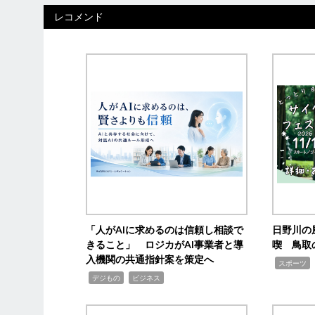
レコメンド
「人がAIに求めるのは信頼し相談で
日野川の
きること」 ロジカがAI事業者と導
喫 鳥取
入機関の共通指針案を策定へ
,
スポーツ
,
,
デジもの
ビジネス