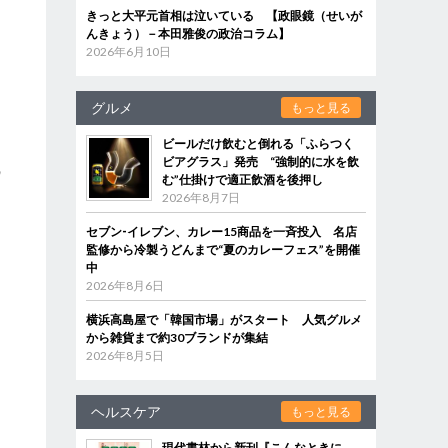
きっと大平元首相は泣いている 【政眼鏡（せいが
自
んきょう）－本田雅俊の政治コラム】
2026年6月10日
く
グルメ
もっと見る
ビールだけ飲むと倒れる「ふらつく
ビアグラス」発売 “強制的に水を飲
の
む”仕掛けで適正飲酒を後押し
ト
2026年8月7日
セブン‐イレブン、カレー15商品を一斉投入 名店
監修から冷製うどんまで“夏のカレーフェス”を開催
中
2026年8月6日
横浜高島屋で「韓国市場」がスタート 人気グルメ
から雑貨まで約30ブランドが集結
2026年8月5日
ヘルスケア
もっと見る
現代書林から新刊『こんなときに