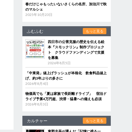
春だけじゃもったいないさくらの名所、加治川で秋
のマルシェ
2025年10月23日
ふむふむ
もっと見る
四日市の公害克服の歴史を伝える絵
本『スモックリン』制作プロジェク
ト クラウドファンディングで支援
を募集
2026年8月5日
「中東発」値上げラッシュが本格化 飲食料品値上
げ、約3年ぶりの多さに
2026年8月4日
物価高でも「夏は家族で長距離ドライブ」 宿泊ド
ライブ予算4万円超、渋滞・猛暑への備えも必須
2026年8月3日
カルチャー
もっと見る
東野圭吾が選んだ「記憶に残る一