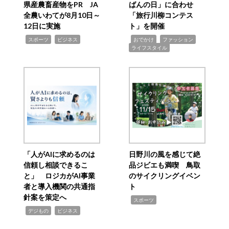
県産農畜産物をPR JA
ばんの日」に合わせ
全農いわてが8月10日～
「旅行川柳コンテス
12日に実施
ト」を開催
,
,
,
,
,
スポーツ
ビジネス
おでかけ
ファッション
ライフスタイル
「人がAIに求めるのは
日野川の風を感じて絶
信頼し相談できるこ
品ジビエも満喫 鳥取
と」 ロジカがAI事業
のサイクリングイベン
者と導入機関の共通指
ト
針案を策定へ
,
スポーツ
,
,
デジもの
ビジネス