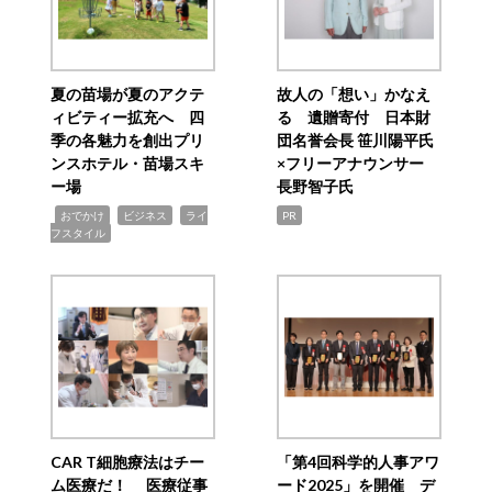
夏の苗場が夏のアクテ
故人の「想い」かなえ
ィビティー拡充へ 四
る 遺贈寄付 日本財
季の各魅力を創出プリ
団名誉会長 笹川陽平氏
ンスホテル・苗場スキ
×フリーアナウンサー
ー場
長野智子氏
,
,
,
おでかけ
ビジネス
ライ
PR
フスタイル
CAR T細胞療法はチー
「第4回科学的人事アワ
ム医療だ！ 医療従事
ード2025」を開催 デ