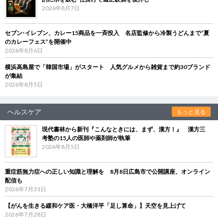
2026年8月7日
セブン‐イレブン、カレー15商品を一斉投入 名店監修から冷製うどんまで“夏
のカレーフェス”を開催中
2026年8月6日
横浜高島屋で「韓国市場」がスタート 人気グルメから雑貨まで約30ブランド
が集結
2026年8月5日
ヘルスケア
もっと見る
現代書林から新刊『こんなときには、まず、漢方！』 漢方三
考塾の15人の医師や薬剤師が執筆
2026年8月5日
重症筋無力症への正しい知識と理解を 8月8日広島市で公開講座、オンライン
配信も
2026年7月31日
【がんを生きる緩和ケア医・大橋洋平「足し算命」】天空を見上げて
2026年7月28日