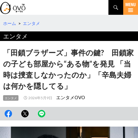
検
索
コ
ン
テ
ホーム
>
エンタメ
ン
エンタメ
ツ
へ
移
「田鎖ブラザーズ」事件の鍵? 田鎖家
動
の子ども部屋から“ある物”を発見 「当
時は捜査しなかったのか」「辛島夫婦
は何かを隠してる」
エンタメOVO
2026年5月9日
エンタメ