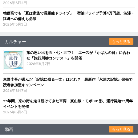
2026年8月4日
物価高でも「夏は家族で長距離ドライブ」 宿泊ドライブ予算4万円超、渋滞・
猛暑への備えも必須
2026年8月3日
カルチャー
もっと見る
旅の思い出を五・七・五で！ エースが「かばんの日」に合わ
せ「旅行川柳コンテスト」を開催
2026年8月7日
東野圭吾が選んだ「記憶に残る一文」はどれ？ 最新作『永遠の記憶』発売で
読者参加型キャンペーン
2026年8月7日
55年間、京の街を走り続けてきた車両 嵐山線・モボ301形、運行開始55周年
イベントを開催
2026年8月6日
動画
もっと見る