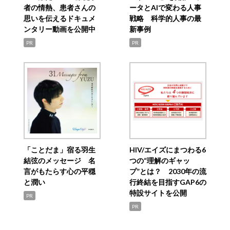
者の情熱、患者さんの
ータとAIで変わる人事
思いを伝えるドキュメ
戦略 科学的人事の最
ンタリー動画を公開中
新事例
PR
PR
「ことだま」宿る羽生
HIV/エイズにまつわる6
結弦のメッセージ 名
つの“理解のギャッ
言がもたらす心の平穏
プ”とは？ 2030年の流
と潤い
行終結を目指すGAP6の
特設サイトを公開
PR
PR