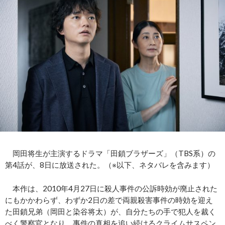
岡田将生が主演するドラマ「田鎖ブラザーズ」（TBS系）の
第4話が、8日に放送された。（※以下、ネタバレを含みます）
本作は、2010年4月27日に殺人事件の公訴時効が廃止された
にもかかわらず、わずか2日の差で両親殺害事件の時効を迎え
た田鎖兄弟（岡田と染谷将太）が、自分たちの手で犯人を裁く
べく警察官となり、事件の真相を追い続けるクライムサスペン