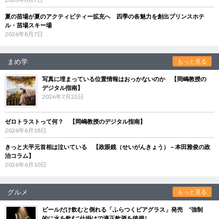
夏の苗場が夏のアクティビティー拡充へ 四季の各魅力を創出プリンスホテ
ル・苗場スキー場
2026年8月7日
まめ学
もっと見る
写真に埋まっている位置情報はおっかないのか 【岡嶋教授の
デジタル指南】
2026年7月22日
ゼロトラストって何？ 【岡嶋教授のデジタル指南】
2026年6月18日
きっと大平元首相は泣いている 【政眼鏡（せいがんきょう）－本田雅俊の政
治コラム】
2026年6月10日
グルメ
もっと見る
ビールだけ飲むと倒れる「ふらつくビアグラス」発売 “強制
的に水を飲む”仕掛けで適正飲酒を後押し