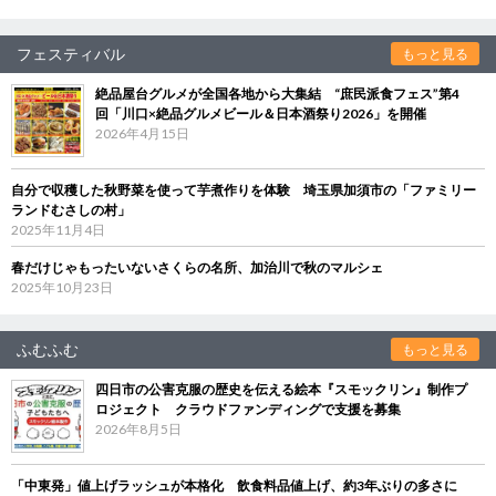
フェスティバル
もっと見る
絶品屋台グルメが全国各地から大集結 “庶民派食フェス”第4
回「川口×絶品グルメビール＆日本酒祭り2026」を開催
2026年4月15日
自分で収穫した秋野菜を使って芋煮作りを体験 埼玉県加須市の「ファミリー
ランドむさしの村」
2025年11月4日
春だけじゃもったいないさくらの名所、加治川で秋のマルシェ
2025年10月23日
ふむふむ
もっと見る
四日市の公害克服の歴史を伝える絵本『スモックリン』制作プ
ロジェクト クラウドファンディングで支援を募集
2026年8月5日
「中東発」値上げラッシュが本格化 飲食料品値上げ、約3年ぶりの多さに