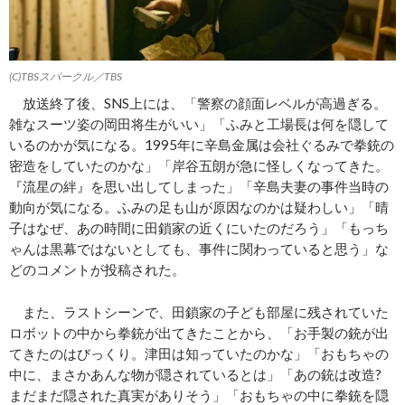
(C)TBSスパークル／TBS
放送終了後、SNS上には、「警察の顔面レベルが高過ぎる。
雑なスーツ姿の岡田将生がいい」「ふみと工場長は何を隠して
いるのかが気になる。1995年に辛島金属は会社ぐるみで拳銃の
密造をしていたのかな」「岸谷五朗が急に怪しくなってきた。
『流星の絆』を思い出してしまった」「辛島夫妻の事件当時の
動向が気になる。ふみの足も山が原因なのかは疑わしい」「晴
子はなぜ、あの時間に田鎖家の近くにいたのだろう」「もっち
ゃんは黒幕ではないとしても、事件に関わっていると思う」な
どのコメントが投稿された。
また、ラストシーンで、田鎖家の子ども部屋に残されていた
ロボットの中から拳銃が出てきたことから、「お手製の銃が出
てきたのはびっくり。津田は知っていたのかな」「おもちゃの
中に、まさかあんな物が隠されているとは」「あの銃は改造?
まだまだ隠された真実がありそう」「おもちゃの中に拳銃を隠