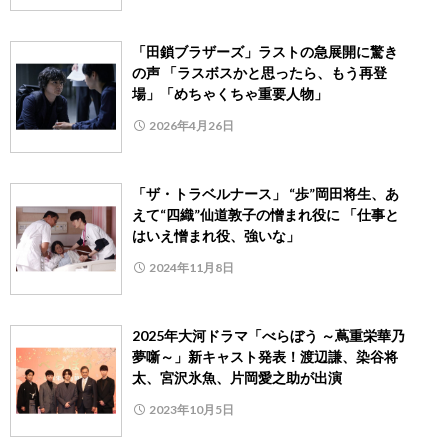
「田鎖ブラザーズ」ラストの急展開に驚き
の声 「ラスボスかと思ったら、もう再登
場」「めちゃくちゃ重要人物」
2026年4月26日
「ザ・トラベルナース」 “歩”岡田将生、あ
えて“四織”仙道敦子の憎まれ役に 「仕事と
はいえ憎まれ役、強いな」
2024年11月8日
2025年大河ドラマ「べらぼう ～蔦重栄華乃
夢噺～」新キャスト発表！渡辺謙、染谷将
太、宮沢氷魚、片岡愛之助が出演
2023年10月5日