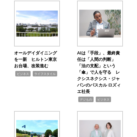
オールデイダイニング
AIは「手段」、最終責
を一新 ヒルトン東京
任は「人間の判断」
お台場、改装進む
「法の支配」という
「傘」で人を守る レ
,
,
ビジネス
ライフスタイル
クシスネクシス・ジャ
パンのパスカル ロズィ
エ社長
,
,
デジもの
ビジネス