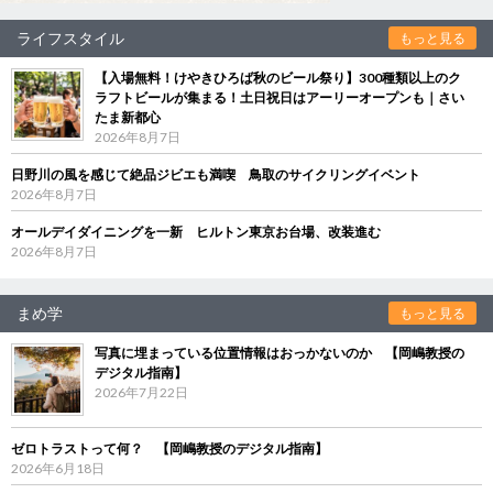
ライフスタイル
もっと見る
【入場無料！けやきひろば秋のビール祭り】300種類以上のク
ラフトビールが集まる！土日祝日はアーリーオープンも｜さい
たま新都心
2026年8月7日
日野川の風を感じて絶品ジビエも満喫 鳥取のサイクリングイベント
2026年8月7日
オールデイダイニングを一新 ヒルトン東京お台場、改装進む
2026年8月7日
まめ学
もっと見る
写真に埋まっている位置情報はおっかないのか 【岡嶋教授の
デジタル指南】
2026年7月22日
ゼロトラストって何？ 【岡嶋教授のデジタル指南】
2026年6月18日