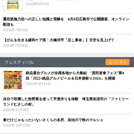
2026年8月5日
重症筋無力症への正しい知識と理解を 8月8日広島市で公開講座、オンライン
配信も
2026年7月31日
【がんを生きる緩和ケア医・大橋洋平「足し算命」】天空を見上げて
2026年7月28日
フェスティバル
もっと見る
絶品屋台グルメが全国各地から大集結 “庶民派食フェス”第4
回「川口×絶品グルメビール＆日本酒祭り2026」を開催
2026年4月15日
自分で収穫した秋野菜を使って芋煮作りを体験 埼玉県加須市の「ファミリー
ランドむさしの村」
2025年11月4日
春だけじゃもったいないさくらの名所、加治川で秋のマルシェ
2025年10月23日