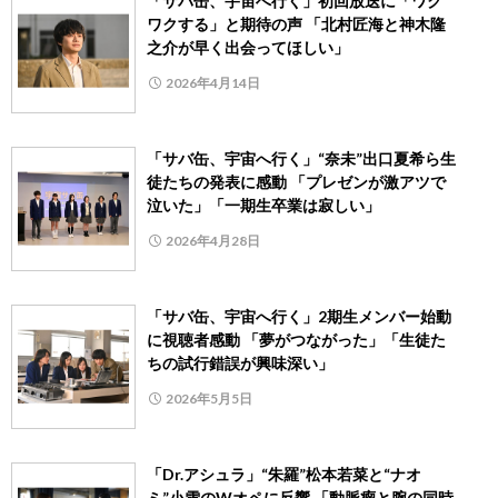
「サバ缶、宇宙へ行く」初回放送に「ワク
ワクする」と期待の声 「北村匠海と神木隆
之介が早く出会ってほしい」
2026年4月14日
「サバ缶、宇宙へ行く」“奈未”出口夏希ら生
徒たちの発表に感動 「プレゼンが激アツで
泣いた」「一期生卒業は寂しい」
2026年4月28日
「サバ缶、宇宙へ行く」2期生メンバー始動
に視聴者感動 「夢がつながった」「生徒た
ちの試行錯誤が興味深い」
2026年5月5日
「Dr.アシュラ」“朱羅”松本若菜と“ナオ
ミ”小雪のWオペに反響 「動脈瘤と腕の同時