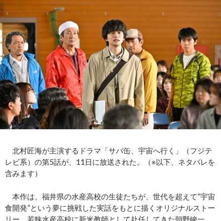
北村匠海が主演するドラマ「サバ缶、宇宙へ行く」（フジテ
レビ系）の第5話が、11日に放送された。（※以下、ネタバレを
含みます）
本作は、福井県の水産高校の生徒たちが、世代を超えて“宇宙
食開発”という夢に挑戦した実話をもとに描くオリジナルストー
リー。若狭水産高校に新米教師として赴任してきた朝野峻一