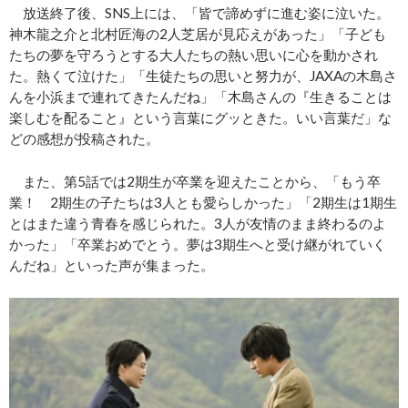
放送終了後、SNS上には、「皆で諦めずに進む姿に泣いた。
神木龍之介と北村匠海の2人芝居が見応えがあった」「子ども
たちの夢を守ろうとする大人たちの熱い思いに心を動かされ
た。熱くて泣けた」「生徒たちの思いと努力が、JAXAの木島さ
んを小浜まで連れてきたんだね」「木島さんの『生きることは
楽しむを配ること』という言葉にグッときた。いい言葉だ」な
どの感想が投稿された。
また、第5話では2期生が卒業を迎えたことから、「もう卒
業！ 2期生の子たちは3人とも愛らしかった」「2期生は1期生
とはまた違う青春を感じられた。3人が友情のまま終わるのよ
かった」「卒業おめでとう。夢は3期生へと受け継がれていく
んだね」といった声が集まった。