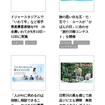
ドジャースタジアムで
旅の思い出を五・七・
「いわて牛」など岩手
五で！ エースが「か
県産農畜産物をPR JA
ばんの日」に合わせ
全農いわてが8月10日～
「旅行川柳コンテス
12日に実施
ト」を開催
,
,
,
,
,
スポーツ
ビジネス
おでかけ
ファッション
ライフスタイル
「人がAIに求めるのは
日野川の風を感じて絶
信頼し相談できるこ
品ジビエも満喫 鳥取