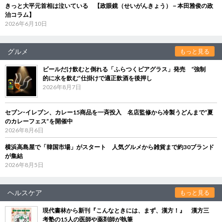
きっと大平元首相は泣いている 【政眼鏡（せいがんきょう）－本田雅俊の政
治コラム】
2026年6月10日
グルメ
もっと見る
ビールだけ飲むと倒れる「ふらつくビアグラス」発売 “強制
的に水を飲む”仕掛けで適正飲酒を後押し
2026年8月7日
セブン‐イレブン、カレー15商品を一斉投入 名店監修から冷製うどんまで“夏
のカレーフェス”を開催中
2026年8月6日
横浜高島屋で「韓国市場」がスタート 人気グルメから雑貨まで約30ブランド
が集結
2026年8月5日
ヘルスケア
もっと見る
現代書林から新刊『こんなときには、まず、漢方！』 漢方三
考塾の15人の医師や薬剤師が執筆