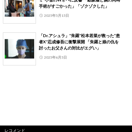
手術がすごかった️」「ゾクゾクした」
2025年5月15日
「Dr.アシュラ」“朱羅”松本若菜が救った“患
者X”忍成修吾に衝撃展開 「朱羅と娘の仇を
討ったお父さんの対比がエグい」
2025年6月5日
レコメンド