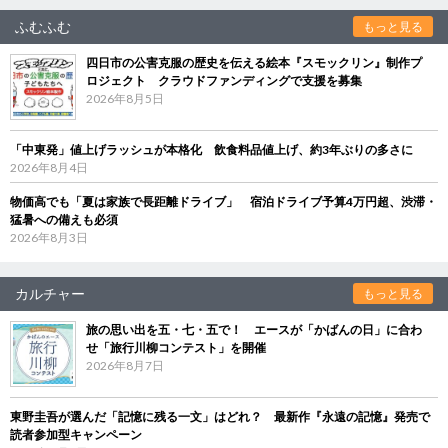
ふむふむ
もっと見る
四日市の公害克服の歴史を伝える絵本『スモックリン』制作プ
ロジェクト クラウドファンディングで支援を募集
2026年8月5日
「中東発」値上げラッシュが本格化 飲食料品値上げ、約3年ぶりの多さに
2026年8月4日
物価高でも「夏は家族で長距離ドライブ」 宿泊ドライブ予算4万円超、渋滞・
猛暑への備えも必須
2026年8月3日
カルチャー
もっと見る
旅の思い出を五・七・五で！ エースが「かばんの日」に合わ
せ「旅行川柳コンテスト」を開催
2026年8月7日
東野圭吾が選んだ「記憶に残る一文」はどれ？ 最新作『永遠の記憶』発売で
読者参加型キャンペーン