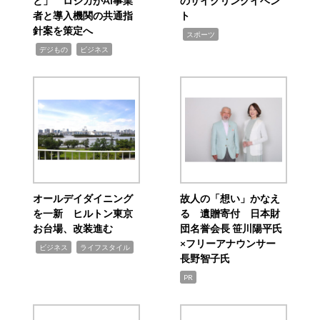
と」 ロジカがAI事業
のサイクリングイベン
者と導入機関の共通指
ト
針案を策定へ
,
スポーツ
,
,
デジもの
ビジネス
オールデイダイニング
故人の「想い」かなえ
を一新 ヒルトン東京
る 遺贈寄付 日本財
お台場、改装進む
団名誉会長 笹川陽平氏
×フリーアナウンサー
,
,
ビジネス
ライフスタイル
長野智子氏
PR