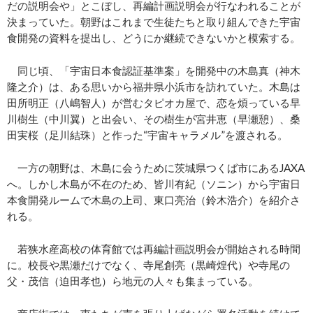
だの説明会や」とこぼし、再編計画説明会が行なわれることが
決まっていた。朝野はこれまで生徒たちと取り組んできた宇宙
食開発の資料を提出し、どうにか継続できないかと模索する。
同じ頃、「宇宙日本食認証基準案」を開発中の木島真（神木
隆之介）は、ある思いから福井県小浜市を訪れていた。木島は
田所明正（八嶋智人）が営むタピオカ屋で、恋を煩っている早
川樹生（中川翼）と出会い、その樹生が宮井恵（早瀬憩）、桑
田実桜（足川結珠）と作った“宇宙キャラメル”を渡される。
一方の朝野は、木島に会うために茨城県つくば市にあるJAXA
へ。しかし木島が不在のため、皆川有紀（ソニン）から宇宙日
本食開発ルームで木島の上司、東口亮治（鈴木浩介）を紹介さ
れる。
若狭水産高校の体育館では再編計画説明会が開始される時間
に。校長や黒瀬だけでなく、寺尾創亮（黒崎煌代）や寺尾の
父・茂信（迫田孝也）ら地元の人々も集まっている。