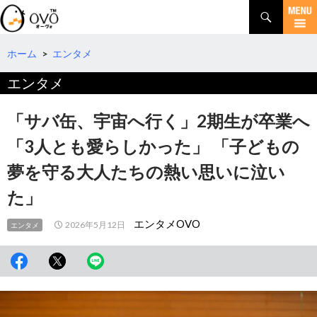
検
索
コ
ン
テ
ホーム
>
エンタメ
ン
エンタメ
ツ
へ
移
「サバ缶、宇宙へ行く」2期生が卒業へ
動
「3人とも愛らしかった」 「子どもの
夢を守る大人たちの熱い思いに泣い
た」
エンタメOVO
2026年5月12日
エンタメ