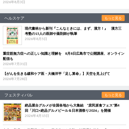
2026年8月3日
ヘルスケア
もっと見る
現代書林から新刊『こんなときには、まず、漢方！』 漢方三
考塾の15人の医師や薬剤師が執筆
2026年8月5日
重症筋無力症への正しい知識と理解を 8月8日広島市で公開講座、オンライン
配信も
2026年7月31日
【がんを生きる緩和ケア医・大橋洋平「足し算命」】天空を見上げて
2026年7月28日
フェスティバル
もっと見る
絶品屋台グルメが全国各地から大集結 “庶民派食フェス”第4
回「川口×絶品グルメビール＆日本酒祭り2026」を開催
2026年4月15日