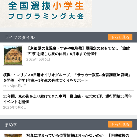
ライフスタイル
もっと見る
【京都 湯の花温泉・すみや亀峰菴】夏限定のおもてなし「旅館
で“涼”を楽しむ夏の休日」8月末まで開催中
2026年8月6日
横浜F・マリノス×日清オイリオグループ、「サッカー教室&食育講座 in 宮崎」
を開催 小学1年生～3年生の身体づくりをサポート
2026年8月6日
55年間、京の街を走り続けてきた車両 嵐山線・モボ301形、運行開始55周年
イベントを開催
2026年8月6日
まめ学
もっと見る
写真に埋まっている位置情報はおっかないのか 【岡嶋教授の