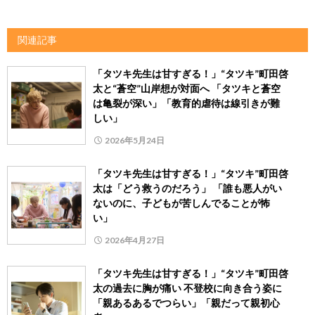
関連記事
「タツキ先生は甘すぎる！」“タツキ”町田啓
太と“蒼空”山岸想が対面へ 「タツキと蒼空
は亀裂が深い」「教育的虐待は線引きが難
しい」
2026年5月24日
「タツキ先生は甘すぎる！」“タツキ”町田啓
太は「どう救うのだろう」 「誰も悪人がい
ないのに、子どもが苦しんでることが怖
い」
2026年4月27日
「タツキ先生は甘すぎる！」“タツキ”町田啓
太の過去に胸が痛い 不登校に向き合う姿に
「親あるあるでつらい」「親だって親初心