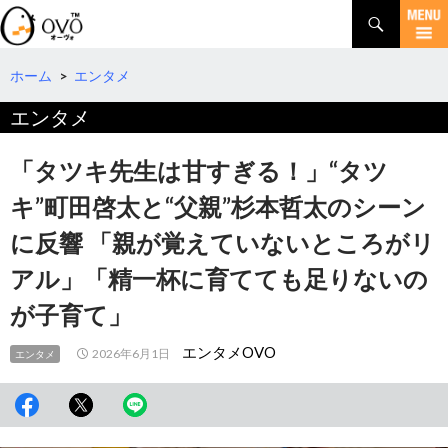
検
索
コ
ン
テ
ホーム
>
エンタメ
ン
エンタメ
ツ
へ
移
「タツキ先生は甘すぎる！」“タツ
動
キ”町田啓太と“父親”杉本哲太のシーン
に反響 「親が覚えていないところがリ
アル」「精一杯に育てても足りないの
が子育て」
エンタメOVO
2026年6月1日
エンタメ