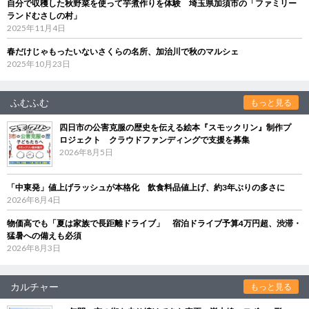
自分で収穫した秋野菜を使って芋煮作りを体験 埼玉県加須市の「ファミリー
ランドむさしの村」
2025年11月4日
春だけじゃもったいないさくらの名所、加治川で秋のマルシェ
2025年10月23日
ふむふむ
もっと見る
四日市の公害克服の歴史を伝える絵本『スモックリン』制作プ
ロジェクト クラウドファンディングで支援を募集
2026年8月5日
「中東発」値上げラッシュが本格化 飲食料品値上げ、約3年ぶりの多さに
2026年8月4日
物価高でも「夏は家族で長距離ドライブ」 宿泊ドライブ予算4万円超、渋滞・
猛暑への備えも必須
2026年8月3日
カルチャー
もっと見る