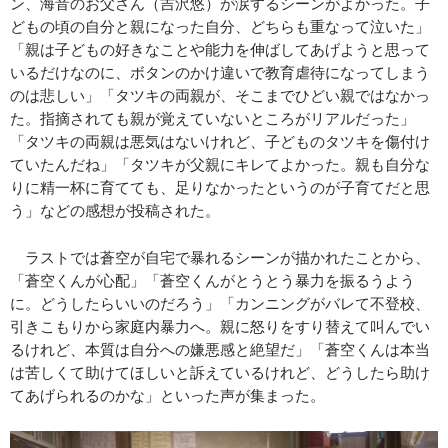
ン、海音のお父さん（吉沢悠）が涙するシーンがよかった。子
どもの頃の自分と親になった自分、どちらも重なって泣いた」
「親は子どもの好きなことや能力を伸ばしてあげようと思って
いるだけなのに、ボタンのかけ違いで教育虐待になってしまう
のは悲しい」「タツキの両親が、そこまでひどい親ではなかっ
た。指摘されても親が覚えていないところがリアルだった」
「タツキの両親は悪気はないけれど、子どものタツキを傷付け
ていたんだね」「タツキが父親にキレてよかった。親も自分な
りに精一杯に育てても、足りなかったというのが子育てだと思
う」などの感想が投稿された。
ラストでは蒼空が自宅で暴れるシーンが描かれたことから、
「蒼空くんが心配」「蒼空くんがとうとう暴力を振るうよう
に。どうしたらいいのだろう」「カンニングがバレて不登校、
引きこもりから家庭内暴力へ。親に怒りをすり替えて叫んでい
るけれど、本質は自分への嫌悪感と絶望だ」「蒼空くんは本当
は苦しくて助けてほしいと訴えているけれど、どうしたら助け
てあげられるのかな」といった声が集まった。