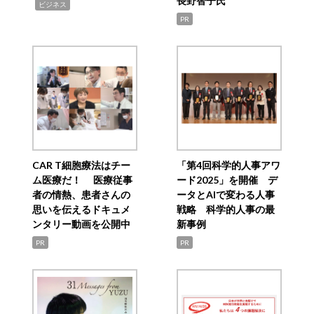
長野智子氏
,
ビジネス
PR
CAR T細胞療法はチー
「第4回科学的人事アワ
ム医療だ！ 医療従事
ード2025」を開催 デ
者の情熱、患者さんの
ータとAIで変わる人事
思いを伝えるドキュメ
戦略 科学的人事の最
ンタリー動画を公開中
新事例
PR
PR