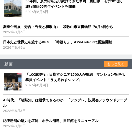
55年間、京の街を走り続けてきた車両 嵐山線・モボ301形、
運行開始55周年イベントを開催
2026年8月6日
夏季企画展「秀吉・秀長と和歌山」 和歌山市立博物館で8月8日から
2026年8月6日
日本史と世界史を旅するRPG 「時渡り」、iOS/Androidで配信開始
2026年8月6日
動画
もっと見る
「100歳現役」目指すシニア1500人が集結 マンション管理代
務員イベント「うぇるねすシップ」
2026年8月4日
AI時代、「暗黙知」は継承できるのか 「デジブレ」説明会／ラウンドテーブ
ル
2026年8月3日
紀伊勝浦の魅力を堪能 ホテル浦島、日昇館をリニューアル
2026年8月3日