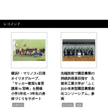
レコメンド
横浜F・マリノス×日清
先端技術で園芸農業の
オイリオグループ、
持続的発展目指す 久
「サッカー教室&食育
留米工業大学が「ふく
講座 in 宮崎」を開催
おか未来型園芸農業創
小学1年生～3年生の身
出コンソーシアム」参
体づくりをサポート
画
,
,
,
スポーツ
ビジネス
社会