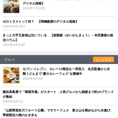
デジタル指南】
2026年7月22日
ゼロトラストって何？ 【岡嶋教授のデジタル指南】
2026年6月18日
きっと大平元首相は泣いている 【政眼鏡（せいがんきょう）－本田雅俊の政
治コラム】
2026年6月10日
グルメ
もっと見る
セブン‐イレブン、カレー15商品を一斉投入 名店監修から冷
製うどんまで“夏のカレーフェス”を開催中
2026年8月6日
横浜高島屋で「韓国市場」がスタート 人気グルメから雑貨まで約30ブランド
が集結
2026年8月5日
「山梨県笛吹川フルーツ公園」でサマーフェス 富士山を眺めながら水遊び、
季節限定の桃のかき氷も