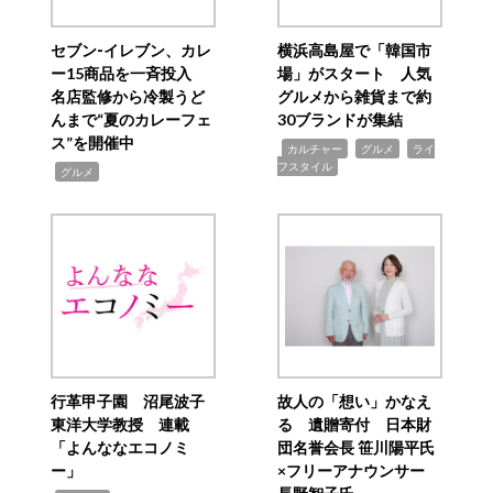
セブン‐イレブン、カレ
横浜高島屋で「韓国市
ー15商品を一斉投入
場」がスタート 人気
名店監修から冷製うど
グルメから雑貨まで約
んまで“夏のカレーフェ
30ブランドが集結
ス”を開催中
,
,
,
カルチャー
グルメ
ライ
フスタイル
,
グルメ
行革甲子園 沼尾波子
故人の「想い」かなえ
東洋大学教授 連載
る 遺贈寄付 日本財
「よんななエコノミ
団名誉会長 笹川陽平氏
ー」
×フリーアナウンサー