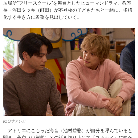
居場所“フリースクール”を舞台としたヒューマンドラマ。教室
長・浮田タツキ（町田）が不登校の子どもたちと一緒に、多様
化する生き方に希望を見出していく。
(C)日本テレビ
アトリエにこもった海音（池村碧彩）が自分を呼んでいると
聞き、蒼空（山岸想）との話を切り上げて「ユカナイ」に向か