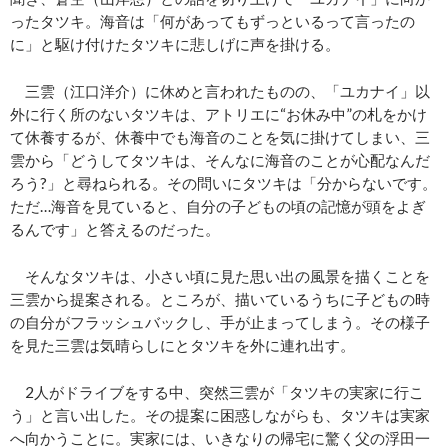
ったタツキ。海音は「何があってもずっといるって言ったの
に」と駆け付けたタツキに悲しげに声を掛ける。
三雲（江口洋介）に休めと言われたものの、「ユカナイ」以
外に行く所のないタツキは、アトリエに“お休み中”の札をかけ
て休養するが、休養中でも海音のことを気に掛けてしまい、三
雲から「どうしてタツキは、そんなに海音のことが心配なんだ
ろう?」と尋ねられる。その問いにタツキは「分からないです。
ただ…海音を見ていると、自分の子どもの頃の記憶が頭をよぎ
るんです」と答えるのだった。
そんなタツキは、小さい頃に見た思い出の風景を描くことを
三雲から提案される。ところが、描いているうちに子どもの時
の自分がフラッシュバックし、手が止まってしまう。その様子
を見た三雲は気晴らしにとタツキを外に連れ出す。
2人がドライブをする中、突然三雲が「タツキの実家に行こ
う」と言い出した。その提案に困惑しながらも、タツキは実家
へ向かうことに。実家には、いきなりの帰宅に驚く父の浮田一