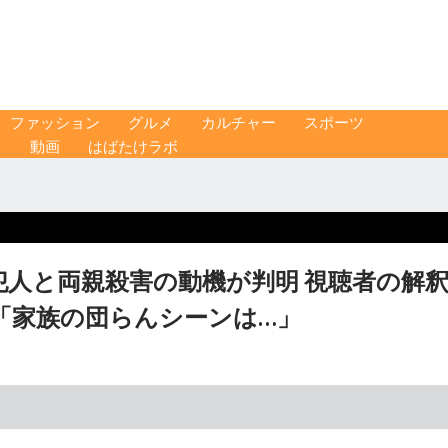
ファッション
グルメ
カルチャー
スポーツ
ス
動画
はばたけラボ
人と両親殺害の動機が判明 視聴者の解
「家族の団らんシーンは…」