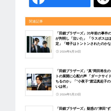
関連記事
「田鎖ブラザーズ」31年前の事件
が判明し「泣いた」 「ラスボスは
定」「晴子はトントンされたのかな
2026年6月14日
「田鎖ブラザーズ」“真”岡田将生の
トの展開に心配の声 「ダークサイ
ちるのか」「“小夜子”渡辺真起子の
いは何」
2026年5月23日
「田鎖ブラザーズ」疑惑の“津田”ず