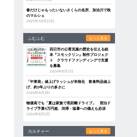
春だけじゃもったいないさくらの名所、加治川で秋
のマルシェ
2025年10月23日
ふむふむ
もっと見る
四日市の公害克服の歴史を伝える絵
本『スモックリン』制作プロジェク
ト クラウドファンディングで支援
を募集
2026年8月5日
「中東発」値上げラッシュが本格化 飲食料品値上
げ、約3年ぶりの多さに
2026年8月4日
物価高でも「夏は家族で長距離ドライブ」 宿泊ド
ライブ予算4万円超、渋滞・猛暑への備えも必須
2026年8月3日
カルチャー
もっと見る