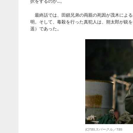
択をするのか…。
最終話では、田鎖兄弟の両親の死因が茂木による
明。そして、毒殺を行った真犯人は、朔太郎が銃を
遥）であった。
(C)TBSスパークル／TBS