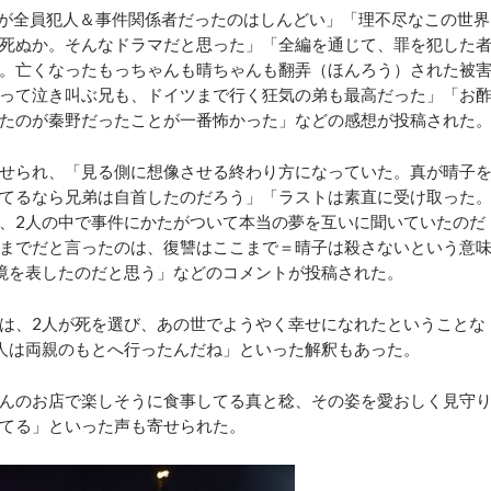
が全員犯人＆事件関係者だったのはしんどい」「理不尽なこの世界
死ぬか。そんなドラマだと思った」「全編を通じて、罪を犯した
。亡くなったもっちゃんも晴ちゃんも翻弄（ほんろう）された被
って泣き叫ぶ兄も、ドイツまで行く狂気の弟も最高だった」「お
たのが秦野だったことが一番怖かった」などの感想が投稿された
せられ、「見る側に想像させる終わり方になっていた。真が晴子
てるなら兄弟は自首したのだろう」「ラストは素直に受け取った
、2人の中で事件にかたがついて本当の夢を互いに聞いていたのだ
までだと言ったのは、復讐はここまで＝晴子は殺さないという意
境を表したのだと思う」などのコメントが投稿された。
は、2人が死を選び、あの世でようやく幸せになれたということな
人は両親のもとへ行ったんだね」といった解釈もあった。
んのお店で楽しそうに食事してる真と稔、その姿を愛おしく見守
てる」といった声も寄せられた。