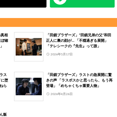
の真相
「田鎖ブラザーズ」“田鎖兄弟の父”和田
ほぼ確
正人に裏の顔が… 「不穏過ぎる展開」
」
「テレシークの『先生』って誰」
2026年5月17日
ラス
「田鎖ブラザーズ」ラストの急展開に驚
ドに堕
きの声 「ラスボスかと思ったら、もう再
ねら
登場」「めちゃくちゃ重要人物」
2026年4月26日
ん飯