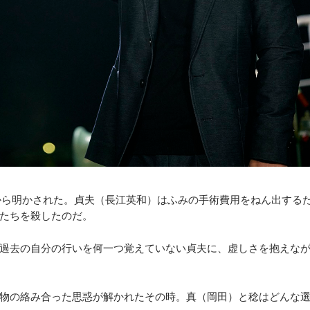
から明かされた。貞夫（長江英和）はふみの手術費用をねん出する
たちを殺したのだ。
過去の自分の行いを何一つ覚えていない貞夫に、虚しさを抱えな
物の絡み合った思惑が解かれたその時。真（岡田）と稔はどんな