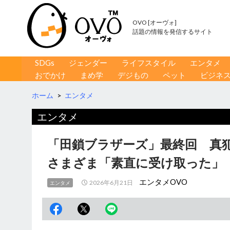
OVO [オーヴォ]
話題の情報を発信するサイト
コンテンツへ移動
検
SDGs
ジェンダー
ライフスタイル
エンタメ
索
おでかけ
まめ学
デジもの
ペット
ビジネ
ホーム
>
エンタメ
エンタメ
「田鎖ブラザーズ」最終回 真犯
さまざま「素直に受け取った」
エンタメOVO
2026年6月21日
エンタメ