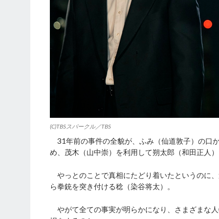
(C)TBSスパークル／TBS
31年前の事件の全貌が、ふみ（仙道敦子）の口
め、茂木（山中崇）を利用して朔太郎（和田正人）
やっとのことで真相にたどり着いたというのに、
ら拳銃を突き付ける稔（染谷将太）。
やがて全ての事実が明らかになり、さまざまな人