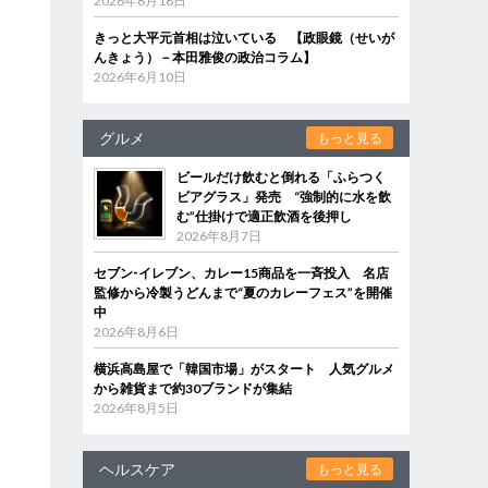
2026年6月18日
きっと大平元首相は泣いている 【政眼鏡（せいが
判
んきょう）－本田雅俊の政治コラム】
2026年6月10日
グルメ
もっと見る
ビールだけ飲むと倒れる「ふらつく
ビアグラス」発売 “強制的に水を飲
む”仕掛けで適正飲酒を後押し
2026年8月7日
セブン‐イレブン、カレー15商品を一斉投入 名店
監修から冷製うどんまで“夏のカレーフェス”を開催
中
2026年8月6日
横浜高島屋で「韓国市場」がスタート 人気グルメ
から雑貨まで約30ブランドが集結
2026年8月5日
ヘルスケア
もっと見る