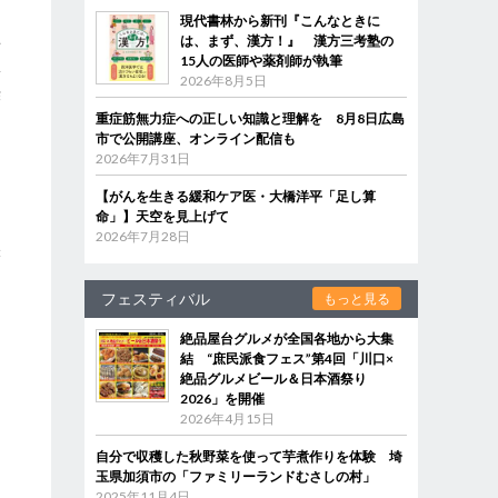
現代書林から新刊『こんなときに
は、まず、漢方！』 漢方三考塾の
者
15人の医師や薬剤師が執筆
害
2026年8月5日
酢
重症筋無力症への正しい知識と理解を 8月8日広島
。
市で公開講座、オンライン配信も
2026年7月31日
を
【がんを生きる緩和ケア医・大橋洋平「足し算
。
命」】天空を見上げて
2026年7月28日
味
フェスティバル
もっと見る
絶品屋台グルメが全国各地から大集
結 “庶民派食フェス”第4回「川口×
絶品グルメビール＆日本酒祭り
2026」を開催
り
2026年4月15日
自分で収穫した秋野菜を使って芋煮作りを体験 埼
玉県加須市の「ファミリーランドむさしの村」
2025年11月4日