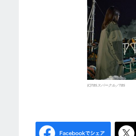
(C)TBSスパークル／TBS