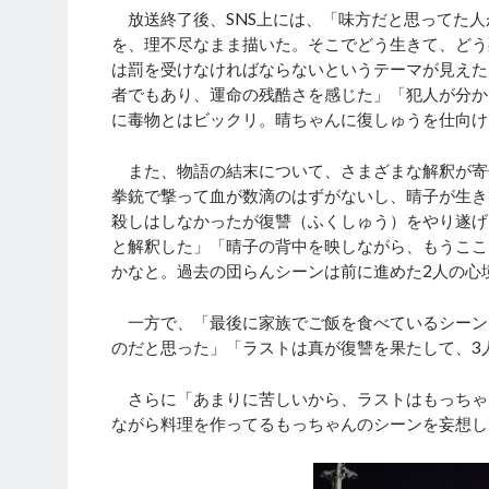
放送終了後、SNS上には、「味方だと思ってた人
を、理不尽なまま描いた。そこでどう生きて、どう
は罰を受けなければならないというテーマが見えた
者でもあり、運命の残酷さを感じた」「犯人が分か
に毒物とはビックリ。晴ちゃんに復しゅうを仕向け
また、物語の結末について、さまざまな解釈が寄
拳銃で撃って血が数滴のはずがないし、晴子が生き
殺しはしなかったが復讐（ふくしゅう）をやり遂げ
と解釈した」「晴子の背中を映しながら、もうここ
かなと。過去の団らんシーンは前に進めた2人の心
一方で、「最後に家族でご飯を食べているシーン
のだと思った」「ラストは真が復讐を果たして、3
さらに「あまりに苦しいから、ラストはもっちゃ
ながら料理を作ってるもっちゃんのシーンを妄想し