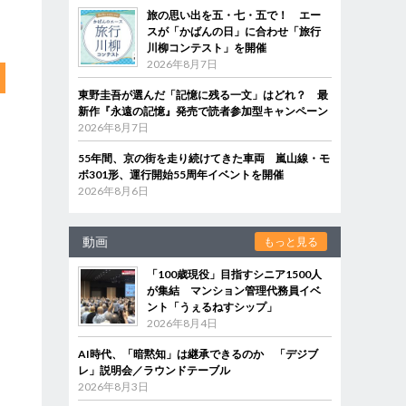
旅の思い出を五・七・五で！ エー
スが「かばんの日」に合わせ「旅行
川柳コンテスト」を開催
2026年8月7日
東野圭吾が選んだ「記憶に残る一文」はどれ？ 最
新作『永遠の記憶』発売で読者参加型キャンペーン
2026年8月7日
55年間、京の街を走り続けてきた車両 嵐山線・モ
ボ301形、運行開始55周年イベントを開催
2026年8月6日
動画
もっと見る
「100歳現役」目指すシニア1500人
が集結 マンション管理代務員イベ
ント「うぇるねすシップ」
2026年8月4日
AI時代、「暗黙知」は継承できるのか 「デジブ
レ」説明会／ラウンドテーブル
2026年8月3日