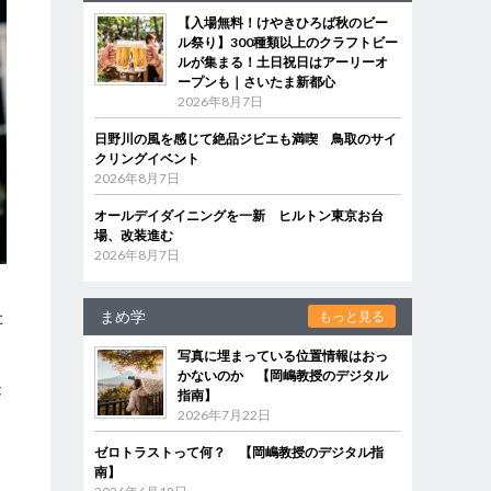
【入場無料！けやきひろば秋のビー
ル祭り】300種類以上のクラフトビー
ルが集まる！土日祝日はアーリーオ
ープンも｜さいたま新都心
2026年8月7日
日野川の風を感じて絶品ジビエも満喫 鳥取のサイ
クリングイベント
2026年8月7日
オールデイダイニングを一新 ヒルトン東京お台
場、改装進む
2026年8月7日
た
まめ学
もっと見る
写真に埋まっている位置情報はおっ
かないのか 【岡嶋教授のデジタル
が
指南】
2026年7月22日
ゼロトラストって何？ 【岡嶋教授のデジタル指
選
南】