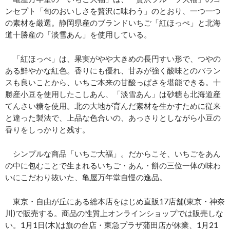
ンセプト「旬のおいしさを贅沢に味わう」のとおり、一つ一つ
の素材を厳選。静岡県産のブランドいちご「紅ほっぺ」と北海
道十勝産の「淡雪あん」を使用している。
「紅ほっぺ」は、果実がやや大きめの長円すい形で、つやの
ある鮮やかな紅色。香りにも優れ、甘みが強く酸味とのバラン
スも良いことから、いちご本来の甘酸っぱさを堪能できる。十
勝産小豆を使用したこしあん、「淡雪あん」は砂糖も北海道産
てんさい糖を使用。北の大地が育んだ素材を生かすために従来
と違った製法で、上品な色合いの、あっさりとしながら小豆の
香りをしっかりと残す。
シンプルな商品「いちご大福」。だからこそ、いちごをあん
の中に包むことで生まれるいちご・あん・餅の三位一体の味わ
いにこだわり抜いた、亀屋万年堂自慢の逸品。
東京・自由が丘にある総本店をはじめ直販17店舗(東京・神奈
川)で販売する。商品の性質上オンラインショップでは販売しな
い。1月1日(木)は旗の台店・東急プラザ蒲田店が休業、1月21