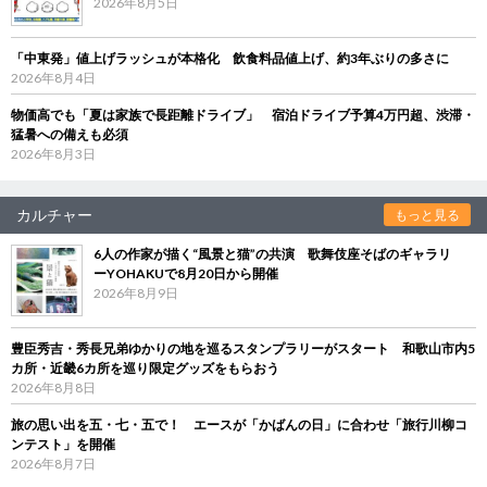
2026年8月5日
「中東発」値上げラッシュが本格化 飲食料品値上げ、約3年ぶりの多さに
2026年8月4日
物価高でも「夏は家族で長距離ドライブ」 宿泊ドライブ予算4万円超、渋滞・
猛暑への備えも必須
2026年8月3日
カルチャー
もっと見る
6人の作家が描く“風景と猫”の共演 歌舞伎座そばのギャラリ
ーYOHAKUで8月20日から開催
2026年8月9日
豊臣秀吉・秀長兄弟ゆかりの地を巡るスタンプラリーがスタート 和歌山市内5
カ所・近畿6カ所を巡り限定グッズをもらおう
2026年8月8日
旅の思い出を五・七・五で！ エースが「かばんの日」に合わせ「旅行川柳コ
ンテスト」を開催
2026年8月7日