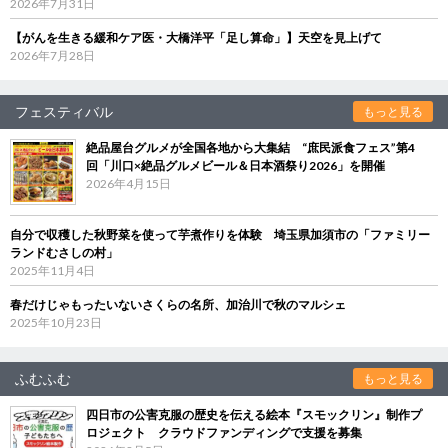
2026年7月31日
【がんを生きる緩和ケア医・大橋洋平「足し算命」】天空を見上げて
2026年7月28日
フェスティバル
もっと見る
絶品屋台グルメが全国各地から大集結 “庶民派食フェス”第4
回「川口×絶品グルメビール＆日本酒祭り2026」を開催
2026年4月15日
自分で収穫した秋野菜を使って芋煮作りを体験 埼玉県加須市の「ファミリー
ランドむさしの村」
2025年11月4日
春だけじゃもったいないさくらの名所、加治川で秋のマルシェ
2025年10月23日
ふむふむ
もっと見る
四日市の公害克服の歴史を伝える絵本『スモックリン』制作プ
ロジェクト クラウドファンディングで支援を募集