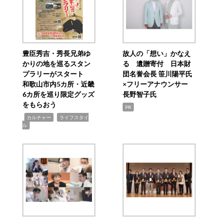
豊臣秀吉・秀長兄弟ゆ
故人の「想い」かなえ
かりの地を巡るスタン
る 遺贈寄付 日本財
プラリーがスタート
団名誉会長 笹川陽平氏
和歌山市内5カ所・近畿
×フリーアナウンサー
6カ所を巡り限定グッズ
長野智子氏
をもらおう
PR
,
,
カルチャー
ライフスタイ
ル