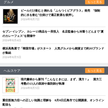
グルメ
もっと見る
ビールだけ飲むと倒れる「ふらつくビアグラス」発売 “強制
的に水を飲む”仕掛けで適正飲酒を後押し
2026年8月7日
セブン‐イレブン、カレー15商品を一斉投入 名店監修から冷製うどんまで“夏
のカレーフェス”を開催中
2026年8月6日
横浜高島屋で「韓国市場」がスタート 人気グルメから雑貨まで約30ブランド
が集結
2026年8月5日
ヘルスケア
もっと見る
現代書林から新刊『こんなときには、まず、漢方！』 漢方三
考塾の15人の医師や薬剤師が執筆
2026年8月5日
重症筋無力症への正しい知識と理解を 8月8日広島市で公開講座、オンライン
配信も