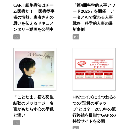
CAR T細胞療法はチー
「第4回科学的人事アワ
ム医療だ！ 医療従事
ード2025」を開催 デ
者の情熱、患者さんの
ータとAIで変わる人事
思いを伝えるドキュメ
戦略 科学的人事の最
ンタリー動画を公開中
新事例
PR
PR
「ことだま」宿る羽生
HIV/エイズにまつわる6
結弦のメッセージ 名
つの“理解のギャッ
言がもたらす心の平穏
プ”とは？ 2030年の流
と潤い
行終結を目指すGAP6の
特設サイトを公開
PR
PR