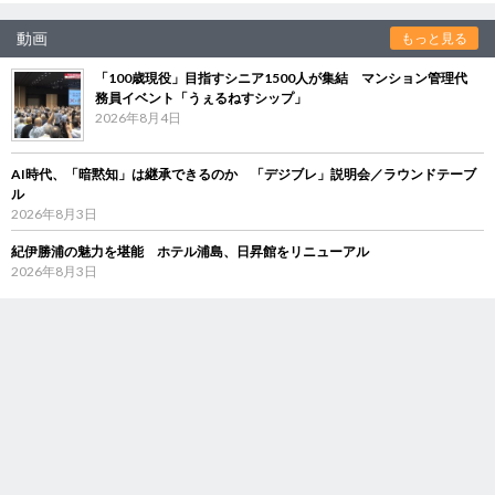
動画
もっと見る
「100歳現役」目指すシニア1500人が集結 マンション管理代
務員イベント「うぇるねすシップ」
2026年8月4日
AI時代、「暗黙知」は継承できるのか 「デジブレ」説明会／ラウンドテーブ
ル
2026年8月3日
紀伊勝浦の魅力を堪能 ホテル浦島、日昇館をリニューアル
2026年8月3日