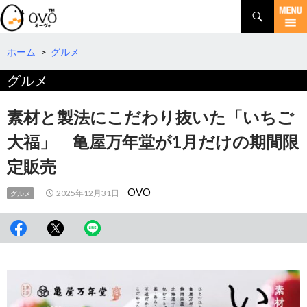
検
索
コ
ン
テ
ホーム
>
グルメ
ン
グルメ
ツ
へ
移
素材と製法にこだわり抜いた「いちご
動
大福」 亀屋万年堂が1月だけの期間限
定販売
OVO
2025年12月31日
グルメ