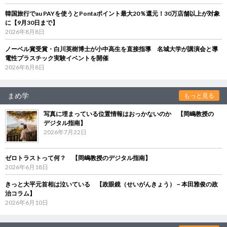
韓国旅行でau PAYを使うとPontaポイント最大20％還元！30万店舗以上が対象
に【9月30日まで】
2026年8月8日
ノーベル賞受賞・白川英樹博士が小中高生を直接指導 名城大学が講演会と導
電性プラスチック実験イベントを開催
2026年8月8日
まめ学
もっと見る
写真に埋まっている位置情報はおっかないのか 【岡嶋教授の
デジタル指南】
2026年7月22日
ゼロトラストって何？ 【岡嶋教授のデジタル指南】
2026年6月18日
きっと大平元首相は泣いている 【政眼鏡（せいがんきょう）－本田雅俊の政
治コラム】
2026年6月10日