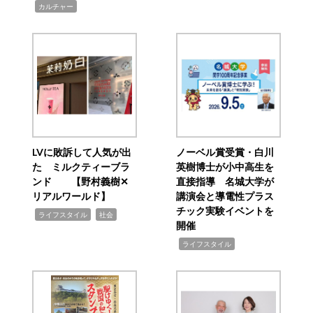
,
カルチャー
LVに敗訴して人気が出
ノーベル賞受賞・白川
た ミルクティーブラ
英樹博士が小中高生を
ンド 【野村義樹✕
直接指導 名城大学が
リアルワールド】
講演会と導電性プラス
チック実験イベントを
,
,
ライフスタイル
社会
開催
,
ライフスタイル