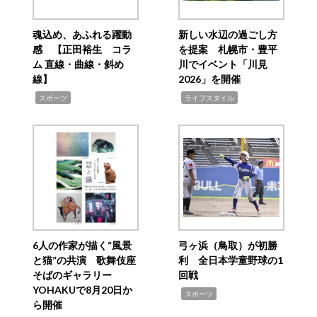
魂込め、あふれる躍動
新しい水辺の過ごし方
感 【正田裕生 コラ
を提案 札幌市・豊平
ム 直線・曲線・斜め
川でイベント「川見
線】
2026」を開催
,
,
スポーツ
ライフスタイル
6人の作家が描く“風景
弓ヶ浜（鳥取）が初勝
と猫”の共演 歌舞伎座
利 全日本学童野球の1
そばのギャラリー
回戦
YOHAKUで8月20日か
,
スポーツ
ら開催