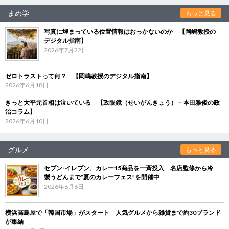
まめ学
もっと見る
写真に埋まっている位置情報はおっかないのか 【岡嶋教授の
デジタル指南】
2026年7月22日
ゼロトラストって何？ 【岡嶋教授のデジタル指南】
2026年6月18日
きっと大平元首相は泣いている 【政眼鏡（せいがんきょう）－本田雅俊の政
治コラム】
2026年6月10日
グルメ
もっと見る
セブン‐イレブン、カレー15商品を一斉投入 名店監修から冷
製うどんまで“夏のカレーフェス”を開催中
2026年8月6日
横浜高島屋で「韓国市場」がスタート 人気グルメから雑貨まで約30ブランド
が集結