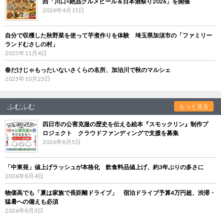
回「川口×絶品グルメビール＆日本酒祭り2026」を開催
2026年4月15日
自分で収穫した秋野菜を使って芋煮作りを体験 埼玉県加須市の「ファミリー
ランドむさしの村」
2025年11月4日
春だけじゃもったいないさくらの名所、加治川で秋のマルシェ
2025年10月23日
ふむふむ
もっと見る
四日市の公害克服の歴史を伝える絵本『スモックリン』制作プ
ロジェクト クラウドファンディングで支援を募集
2026年8月5日
「中東発」値上げラッシュが本格化 飲食料品値上げ、約3年ぶりの多さに
2026年8月4日
物価高でも「夏は家族で長距離ドライブ」 宿泊ドライブ予算4万円超、渋滞・
猛暑への備えも必須
2026年8月3日