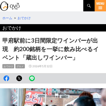
検
索
コ
ン
テ
ホーム
>
おでかけ
ン
おでかけ
ツ
へ
移
甲府駅前に3日間限定ワインバーが出
動
現 約200銘柄を一挙に飲み比べるイ
ベント「蔵出しワインバー」
2026年5月12日
おでかけ
グルメ