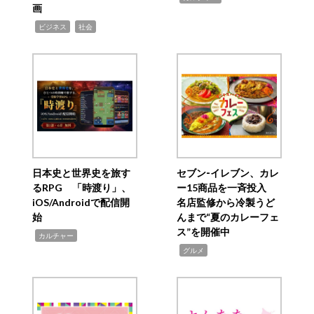
画
,
,
ビジネス
社会
日本史と世界史を旅す
セブン‐イレブン、カレ
るRPG 「時渡り」、
ー15商品を一斉投入
iOS/Androidで配信開
名店監修から冷製うど
始
んまで“夏のカレーフェ
ス”を開催中
,
カルチャー
,
グルメ