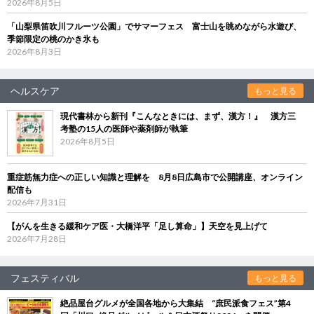
2026年8月5日
「山梨県笛吹川フルーツ公園」でサマーフェス 富士山を眺めながら水遊び、
季節限定の桃のかき氷も
2026年8月3日
ヘルスケア
もっと見る
現代書林から新刊『こんなときには、まず、漢方！』 漢方三
考塾の15人の医師や薬剤師が執筆
2026年8月5日
重症筋無力症への正しい知識と理解を 8月8日広島市で公開講座、オンライン
配信も
2026年7月31日
【がんを生きる緩和ケア医・大橋洋平「足し算命」】天空を見上げて
2026年7月28日
フェスティバル
もっと見る
絶品屋台グルメが全国各地から大集結 “庶民派食フェス”第4