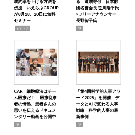
成約率を上げる方法を
る 遺贈寄付 日本財
伝授 いえらぶGROUP
団名誉会長 笹川陽平氏
が8月18、20日に無料
×フリーアナウンサー
セミナー
長野智子氏
,
ビジネス
PR
CAR T細胞療法はチー
「第4回科学的人事アワ
ム医療だ！ 医療従事
ード2025」を開催 デ
者の情熱、患者さんの
ータとAIで変わる人事
思いを伝えるドキュメ
戦略 科学的人事の最
ンタリー動画を公開中
新事例
PR
PR