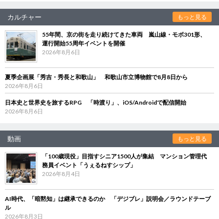
カルチャー
もっと見る
55年間、京の街を走り続けてきた車両 嵐山線・モボ301形、
運行開始55周年イベントを開催
2026年8月6日
夏季企画展「秀吉・秀長と和歌山」 和歌山市立博物館で8月8日から
2026年8月6日
日本史と世界史を旅するRPG 「時渡り」、iOS/Androidで配信開始
2026年8月6日
動画
もっと見る
「100歳現役」目指すシニア1500人が集結 マンション管理代
務員イベント「うぇるねすシップ」
2026年8月4日
AI時代、「暗黙知」は継承できるのか 「デジブレ」説明会／ラウンドテーブ
ル
2026年8月3日