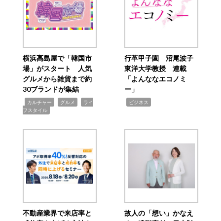
横浜高島屋で「韓国市
行革甲子園 沼尾波子
場」がスタート 人気
東洋大学教授 連載
グルメから雑貨まで約
「よんななエコノミ
30ブランドが集結
ー」
,
,
,
,
カルチャー
グルメ
ライ
ビジネス
フスタイル
不動産業界で来店率と
故人の「想い」かなえ