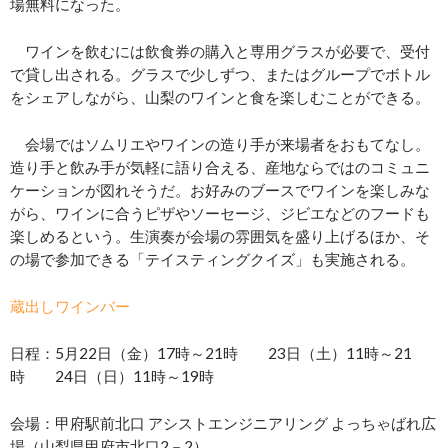
場無料になった。
ワインを飲むには飲食券の購入と専用グラスが必要で、受付
で貸し出される。グラスで少しずつ、またはグループでボトル
をシェアしながら、山梨のワインと食を楽しむことができる。
会場ではソムリエやワインの造り手が来場者をおもてなし。
造り手と飲み手が気軽に語り合える、産地ならではのコミュニ
ケーションが図れそうだ。お好みのブースでワインを楽しみな
がら、ワインに合うピザやソーセージ、ジビエなどのフードも
楽しめるという。生演奏が会場の雰囲気を盛り上げるほか、そ
の場で参加できる「テイスティングクイズ」も実施される。
蔵出しワインバー
日程：5月22日（金）17時～21時 23日（土）11時～21
時 24日（日）11時～19時
会場：甲府駅前北口 アシストエンジニアリング よっちゃばれ広
場（山梨県甲府市北口2－2）