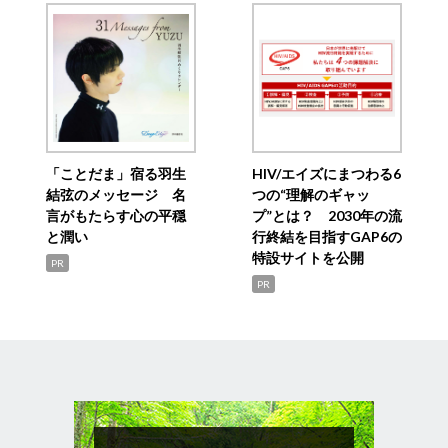
「ことだま」宿る羽生
HIV/エイズにまつわる6
結弦のメッセージ 名
つの“理解のギャッ
言がもたらす心の平穏
プ”とは？ 2030年の流
と潤い
行終結を目指すGAP6の
特設サイトを公開
PR
PR