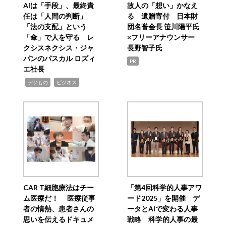
AIは「手段」、最終責
故人の「想い」かなえ
任は「人間の判断」
る 遺贈寄付 日本財
「法の支配」という
団名誉会長 笹川陽平氏
「傘」で人を守る レ
×フリーアナウンサー
クシスネクシス・ジャ
長野智子氏
パンのパスカル ロズィ
PR
エ社長
,
,
デジもの
ビジネス
CAR T細胞療法はチー
「第4回科学的人事アワ
ム医療だ！ 医療従事
ード2025」を開催 デ
者の情熱、患者さんの
ータとAIで変わる人事
思いを伝えるドキュメ
戦略 科学的人事の最