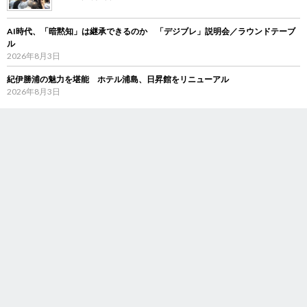
AI時代、「暗黙知」は継承できるのか 「デジブレ」説明会／ラウンドテーブ
ル
2026年8月3日
紀伊勝浦の魅力を堪能 ホテル浦島、日昇館をリニューアル
2026年8月3日