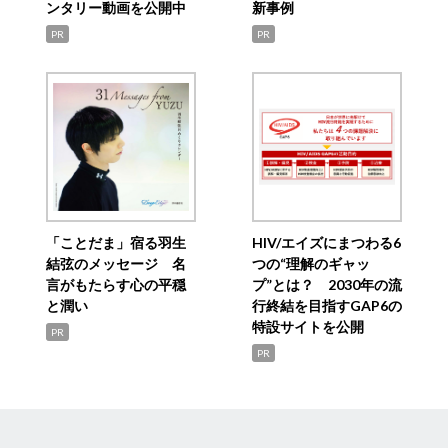
ンタリー動画を公開中
新事例
PR
PR
「ことだま」宿る羽生
HIV/エイズにまつわる6
結弦のメッセージ 名
つの“理解のギャッ
言がもたらす心の平穏
プ”とは？ 2030年の流
と潤い
行終結を目指すGAP6の
特設サイトを公開
PR
PR