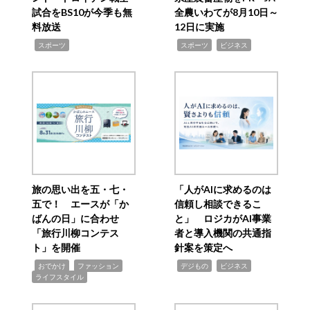
試合をBS10が今季も無
全農いわてが8月10日～
料放送
12日に実施
,
,
,
スポーツ
スポーツ
ビジネス
旅の思い出を五・七・
「人がAIに求めるのは
五で！ エースが「か
信頼し相談できるこ
ばんの日」に合わせ
と」 ロジカがAI事業
「旅行川柳コンテス
者と導入機関の共通指
ト」を開催
針案を策定へ
,
,
,
,
,
おでかけ
ファッション
デジもの
ビジネス
ライフスタイル