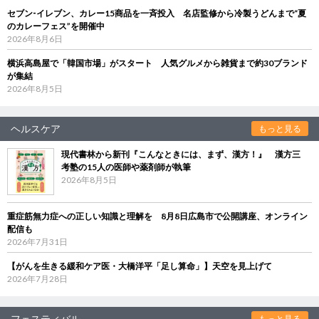
セブン‐イレブン、カレー15商品を一斉投入 名店監修から冷製うどんまで“夏
のカレーフェス”を開催中
2026年8月6日
横浜高島屋で「韓国市場」がスタート 人気グルメから雑貨まで約30ブランド
が集結
2026年8月5日
ヘルスケア
もっと見る
現代書林から新刊『こんなときには、まず、漢方！』 漢方三
考塾の15人の医師や薬剤師が執筆
2026年8月5日
重症筋無力症への正しい知識と理解を 8月8日広島市で公開講座、オンライン
配信も
2026年7月31日
【がんを生きる緩和ケア医・大橋洋平「足し算命」】天空を見上げて
2026年7月28日
フェスティバル
もっと見る