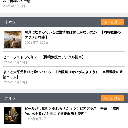
ル・苗場スキー場
2026年8月7日
まめ学
もっと見る
写真に埋まっている位置情報はおっかないのか 【岡嶋教授の
デジタル指南】
2026年7月22日
ゼロトラストって何？ 【岡嶋教授のデジタル指南】
2026年6月18日
きっと大平元首相は泣いている 【政眼鏡（せいがんきょう）－本田雅俊の政
治コラム】
2026年6月10日
グルメ
もっと見る
ビールだけ飲むと倒れる「ふらつくビアグラス」発売 “強制
的に水を飲む”仕掛けで適正飲酒を後押し
2026年8月7日