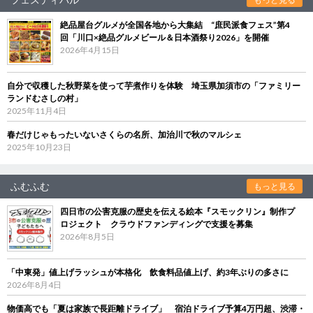
絶品屋台グルメが全国各地から大集結 “庶民派食フェス”第4
回「川口×絶品グルメビール＆日本酒祭り2026」を開催
2026年4月15日
自分で収穫した秋野菜を使って芋煮作りを体験 埼玉県加須市の「ファミリー
ランドむさしの村」
2025年11月4日
春だけじゃもったいないさくらの名所、加治川で秋のマルシェ
2025年10月23日
ふむふむ
もっと見る
四日市の公害克服の歴史を伝える絵本『スモックリン』制作プ
ロジェクト クラウドファンディングで支援を募集
2026年8月5日
「中東発」値上げラッシュが本格化 飲食料品値上げ、約3年ぶりの多さに
2026年8月4日
物価高でも「夏は家族で長距離ドライブ」 宿泊ドライブ予算4万円超、渋滞・