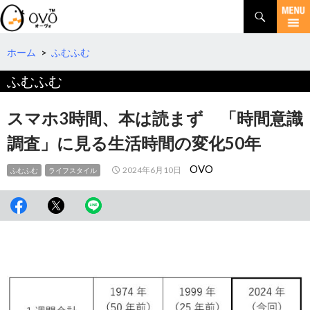
検
索
コ
ン
テ
ホーム
>
ふむふむ
ン
ふむふむ
ツ
へ
移
スマホ3時間、本は読まず 「時間意識
動
調査」に見る生活時間の変化50年
OVO
2024年6月10日
ふむふむ
ライフスタイル