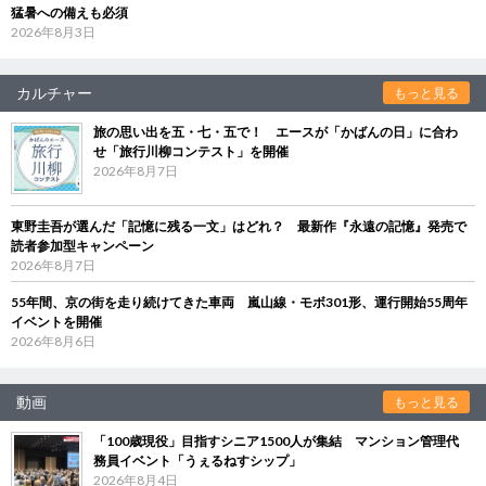
猛暑への備えも必須
2026年8月3日
カルチャー
もっと見る
旅の思い出を五・七・五で！ エースが「かばんの日」に合わ
せ「旅行川柳コンテスト」を開催
2026年8月7日
東野圭吾が選んだ「記憶に残る一文」はどれ？ 最新作『永遠の記憶』発売で
読者参加型キャンペーン
2026年8月7日
55年間、京の街を走り続けてきた車両 嵐山線・モボ301形、運行開始55周年
イベントを開催
2026年8月6日
動画
もっと見る
「100歳現役」目指すシニア1500人が集結 マンション管理代
務員イベント「うぇるねすシップ」
2026年8月4日