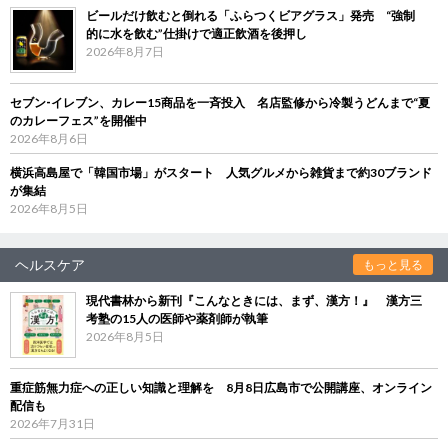
ビールだけ飲むと倒れる「ふらつくビアグラス」発売 “強制
的に水を飲む”仕掛けで適正飲酒を後押し
2026年8月7日
セブン‐イレブン、カレー15商品を一斉投入 名店監修から冷製うどんまで“夏
のカレーフェス”を開催中
2026年8月6日
横浜高島屋で「韓国市場」がスタート 人気グルメから雑貨まで約30ブランド
が集結
2026年8月5日
ヘルスケア
もっと見る
現代書林から新刊『こんなときには、まず、漢方！』 漢方三
考塾の15人の医師や薬剤師が執筆
2026年8月5日
重症筋無力症への正しい知識と理解を 8月8日広島市で公開講座、オンライン
配信も
2026年7月31日