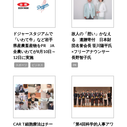
ドジャースタジアムで
故人の「想い」かなえ
「いわて牛」など岩手
る 遺贈寄付 日本財
県産農畜産物をPR JA
団名誉会長 笹川陽平氏
全農いわてが8月10日～
×フリーアナウンサー
12日に実施
長野智子氏
,
,
スポーツ
ビジネス
PR
CAR T細胞療法はチー
「第4回科学的人事アワ