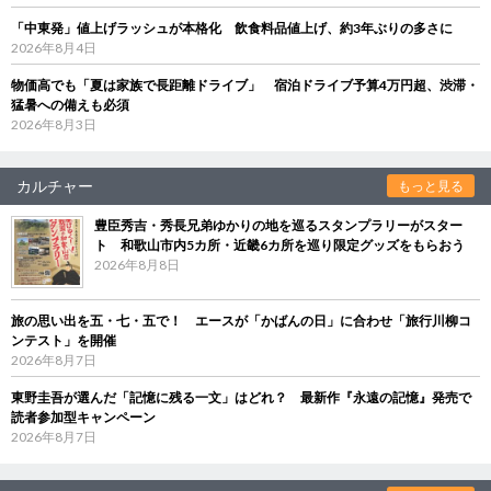
「中東発」値上げラッシュが本格化 飲食料品値上げ、約3年ぶりの多さに
2026年8月4日
物価高でも「夏は家族で長距離ドライブ」 宿泊ドライブ予算4万円超、渋滞・
猛暑への備えも必須
2026年8月3日
カルチャー
もっと見る
豊臣秀吉・秀長兄弟ゆかりの地を巡るスタンプラリーがスター
ト 和歌山市内5カ所・近畿6カ所を巡り限定グッズをもらおう
2026年8月8日
旅の思い出を五・七・五で！ エースが「かばんの日」に合わせ「旅行川柳コ
ンテスト」を開催
2026年8月7日
東野圭吾が選んだ「記憶に残る一文」はどれ？ 最新作『永遠の記憶』発売で
読者参加型キャンペーン
2026年8月7日