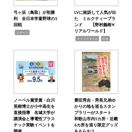
弓ヶ浜（鳥取）が初勝
LVに敗訴して人気が出
利 全日本学童野球の1
た ミルクティーブラ
回戦
ンド 【野村義樹✕
リアルワールド】
,
スポーツ
,
,
ライフスタイル
社会
ノーベル賞受賞・白川
豊臣秀吉・秀長兄弟ゆ
英樹博士が小中高生を
かりの地を巡るスタン
直接指導 名城大学が
プラリーがスタート
講演会と導電性プラス
和歌山市内5カ所・近畿
チック実験イベントを
6カ所を巡り限定グッズ
開催
をもらおう