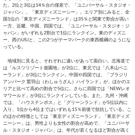
た。2位と3位は14％台の僅差で、「ユニバーサル・スタジオ・
ジャパン」、「東京ディズニーシー」。エリア別にみると、全
国1位の「東京ディズニーランド」は35％と関東で割合が高い
一方、近畿、中国、四国では、「ユニバーサル・スタジオ・ジ
ャパン」がいずれも2割台で1位にランクイン。東のディズニ
ー、西のUSJと、この2つがテーマパークの東西横綱のようにな
っている。
地域別に見ると、それぞれに違いがあって面白い。北海道で
は「ルスツリゾート遊園地」が2位に、東北では「八木山ベニ
ーランド」が3位にランクイン。中国や四国では、「ブラジリ
アンパーク 鷲羽山（わしゅうざん）ハイランド」が、ほかのエ
リアと比べて高めの割合で5位に。さらに四国では「NEWレオ
マワールド」が3位にランクインしている。また、九州・沖縄
では、「ハウステンボス」と「グリーンランド」が5位以内に
入り、1位から4位まではいずれも15％前後で拮抗している。こ
のほかの特徴としては「東京ディズニーランド」「東京ディズ
ニーシー」は、男性よりも女性の割合が高めで、「ユニバーサ
ル・スタジオ・ジャパン」は、年代が若くなるほど割合が高く