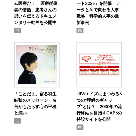
ム医療だ！ 医療従事
ード2025」を開催 デ
者の情熱、患者さんの
ータとAIで変わる人事
思いを伝えるドキュメ
戦略 科学的人事の最
ンタリー動画を公開中
新事例
PR
PR
「ことだま」宿る羽生
HIV/エイズにまつわる6
結弦のメッセージ 名
つの“理解のギャッ
言がもたらす心の平穏
プ”とは？ 2030年の流
と潤い
行終結を目指すGAP6の
特設サイトを公開
PR
PR