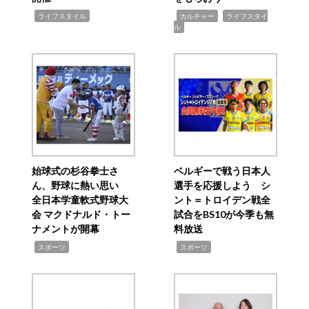
,
,
,
ライフスタイル
カルチャー
ライフスタイ
ル
始球式の杉谷拳士さ
ベルギーで戦う日本人
ん、野球に熱い思い
選手を応援しよう シ
全日本学童軟式野球大
ント＝トロイデン戦全
会 マクドナルド・トー
試合をBS10が今季も無
ナメントが開幕
料放送
,
,
スポーツ
スポーツ