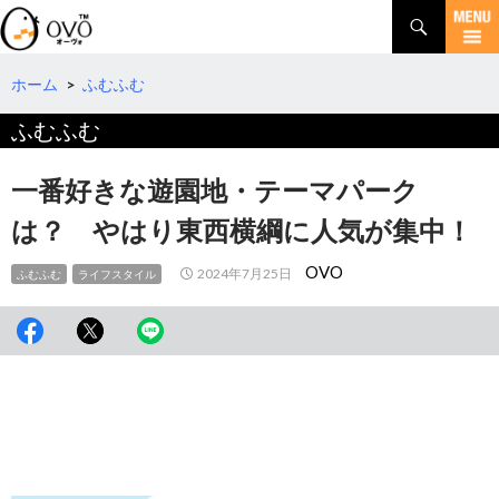
検
索
コ
ン
テ
ホーム
>
ふむふむ
ン
ふむふむ
ツ
へ
移
一番好きな遊園地・テーマパーク
動
は？ やはり東西横綱に人気が集中！
OVO
2024年7月25日
ふむふむ
ライフスタイル