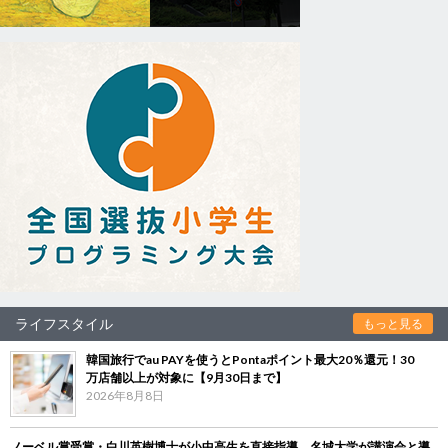
ライフスタイル
もっと見る
韓国旅行でau PAYを使うとPontaポイント最大20％還元！30
万店舗以上が対象に【9月30日まで】
2026年8月8日
ノーベル賞受賞・白川英樹博士が小中高生を直接指導 名城大学が講演会と導