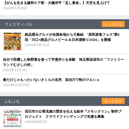
【がんを生きる緩和ケア医・大橋洋平「足し算命」】天空を見上げて
2026年7月28日
フェスティバル
もっと見る
絶品屋台グルメが全国各地から大集結 “庶民派食フェス”第4
回「川口×絶品グルメビール＆日本酒祭り2026」を開催
2026年4月15日
自分で収穫した秋野菜を使って芋煮作りを体験 埼玉県加須市の「ファミリー
ランドむさしの村」
2025年11月4日
春だけじゃもったいないさくらの名所、加治川で秋のマルシェ
2025年10月23日
ふむふむ
もっと見る
四日市の公害克服の歴史を伝える絵本『スモックリン』制作プ
ロジェクト クラウドファンディングで支援を募集
2026年8月5日