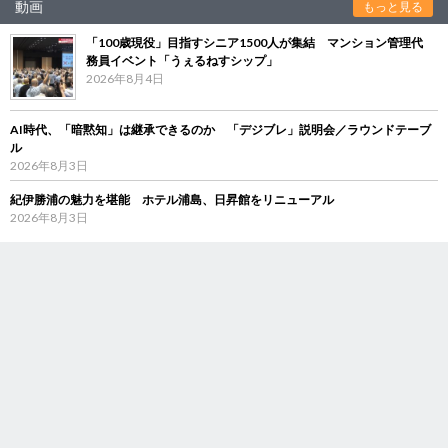
動画
もっと見る
「100歳現役」目指すシニア1500人が集結 マンション管理代
務員イベント「うぇるねすシップ」
2026年8月4日
AI時代、「暗黙知」は継承できるのか 「デジブレ」説明会／ラウンドテーブ
ル
2026年8月3日
紀伊勝浦の魅力を堪能 ホテル浦島、日昇館をリニューアル
2026年8月3日