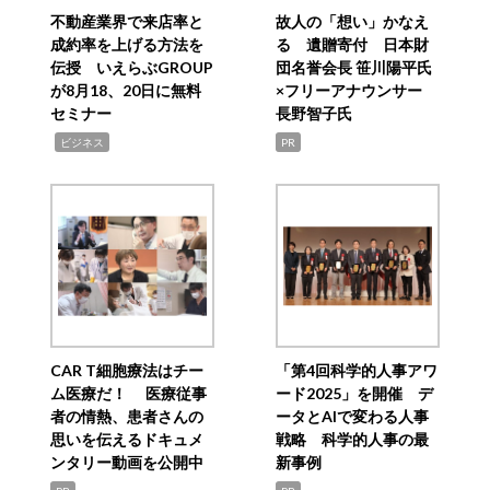
不動産業界で来店率と
故人の「想い」かなえ
成約率を上げる方法を
る 遺贈寄付 日本財
伝授 いえらぶGROUP
団名誉会長 笹川陽平氏
が8月18、20日に無料
×フリーアナウンサー
セミナー
長野智子氏
,
ビジネス
PR
CAR T細胞療法はチー
「第4回科学的人事アワ
ム医療だ！ 医療従事
ード2025」を開催 デ
者の情熱、患者さんの
ータとAIで変わる人事
思いを伝えるドキュメ
戦略 科学的人事の最
ンタリー動画を公開中
新事例