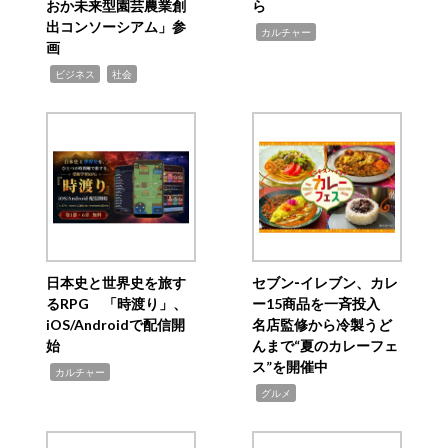
おか未来型園芸農業創
ら
出コンソーシアム」参
,
カルチャー
画
,
,
ビジネス
社会
日本史と世界史を旅す
セブン‐イレブン、カレ
るRPG 「時渡り」、
ー15商品を一斉投入
iOS/Androidで配信開
名店監修から冷製うど
始
んまで“夏のカレーフェ
ス”を開催中
,
カルチャー
,
グルメ