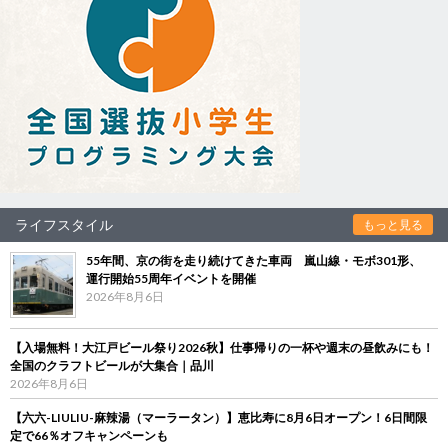
ライフスタイル
もっと見る
55年間、京の街を走り続けてきた車両 嵐山線・モボ301形、
運行開始55周年イベントを開催
2026年8月6日
【入場無料！大江戸ビール祭り2026秋】仕事帰りの一杯や週末の昼飲みにも！
全国のクラフトビールが大集合｜品川
2026年8月6日
【六六-LIULIU-麻辣湯（マーラータン）】恵比寿に8月6日オープン！6日間限
定で66％オフキャンペーンも