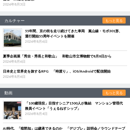
2026年8月3日
カルチャー
もっと見る
55年間、京の街を走り続けてきた車両 嵐山線・モボ301形、
運行開始55周年イベントを開催
2026年8月6日
夏季企画展「秀吉・秀長と和歌山」 和歌山市立博物館で8月8日から
2026年8月6日
日本史と世界史を旅するRPG 「時渡り」、iOS/Androidで配信開始
2026年8月6日
動画
もっと見る
「100歳現役」目指すシニア1500人が集結 マンション管理代
務員イベント「うぇるねすシップ」
2026年8月4日
AI時代、「暗黙知」は継承できるのか 「デジブレ」説明会／ラウンドテーブ