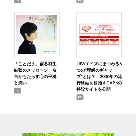
PR
PR
「ことだま」宿る羽生
HIV/エイズにまつわる6
結弦のメッセージ 名
つの“理解のギャッ
言がもたらす心の平穏
プ”とは？ 2030年の流
と潤い
行終結を目指すGAP6の
特設サイトを公開
PR
PR