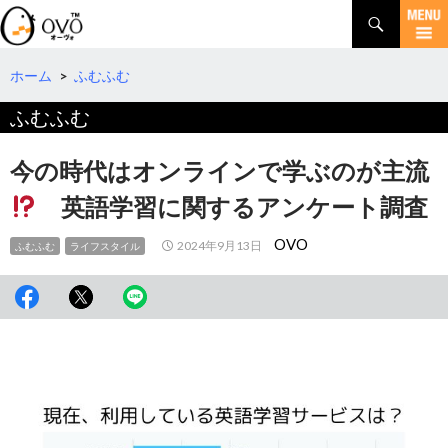
検
索
コ
ン
テ
ホーム
>
ふむふむ
ン
ふむふむ
ツ
へ
移
今の時代はオンラインで学ぶのが主流
動
英語学習に関するアンケート調査
OVO
2024年9月13日
ふむふむ
ライフスタイル