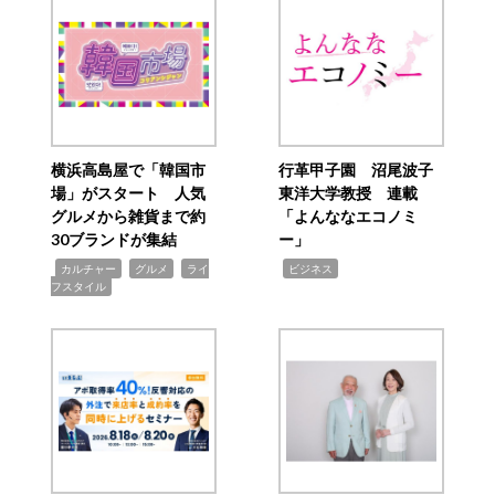
横浜高島屋で「韓国市
行革甲子園 沼尾波子
場」がスタート 人気
東洋大学教授 連載
グルメから雑貨まで約
「よんななエコノミ
30ブランドが集結
ー」
,
,
,
,
カルチャー
グルメ
ライ
ビジネス
フスタイル