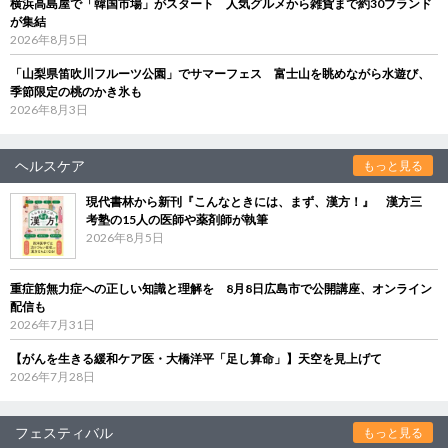
横浜高島屋で「韓国市場」がスタート 人気グルメから雑貨まで約30ブランド
が集結
2026年8月5日
「山梨県笛吹川フルーツ公園」でサマーフェス 富士山を眺めながら水遊び、
季節限定の桃のかき氷も
2026年8月3日
ヘルスケア
もっと見る
現代書林から新刊『こんなときには、まず、漢方！』 漢方三
考塾の15人の医師や薬剤師が執筆
2026年8月5日
重症筋無力症への正しい知識と理解を 8月8日広島市で公開講座、オンライン
配信も
2026年7月31日
【がんを生きる緩和ケア医・大橋洋平「足し算命」】天空を見上げて
2026年7月28日
フェスティバル
もっと見る