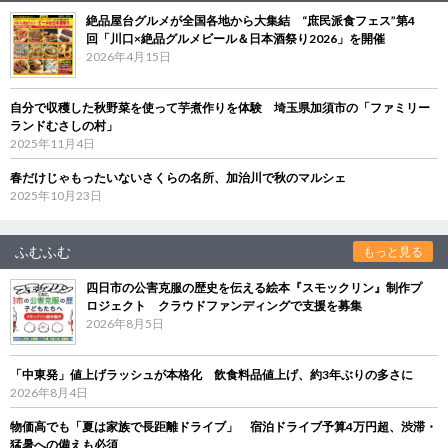
絶品屋台グルメが全国各地から大集結 “庶民派食フェス”第4
回「川口×絶品グルメビール＆日本酒祭り2026」を開催
2026年4月15日
自分で収穫した秋野菜を使って芋煮作りを体験 埼玉県加須市の「ファミリー
ランドむさしの村」
2025年11月4日
春だけじゃもったいないさくらの名所、加治川で秋のマルシェ
2025年10月23日
ふむふむ
もっと見る
四日市の公害克服の歴史を伝える絵本『スモックリン』制作プ
ロジェクト クラウドファンディングで支援を募集
2026年8月5日
「中東発」値上げラッシュが本格化 飲食料品値上げ、約3年ぶりの多さに
2026年8月4日
物価高でも「夏は家族で長距離ドライブ」 宿泊ドライブ予算4万円超、渋滞・
猛暑への備えも必須