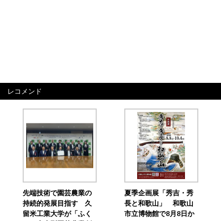
レコメンド
先端技術で園芸農業の
夏季企画展「秀吉・秀
持続的発展目指す 久
長と和歌山」 和歌山
留米工業大学が「ふく
市立博物館で8月8日か