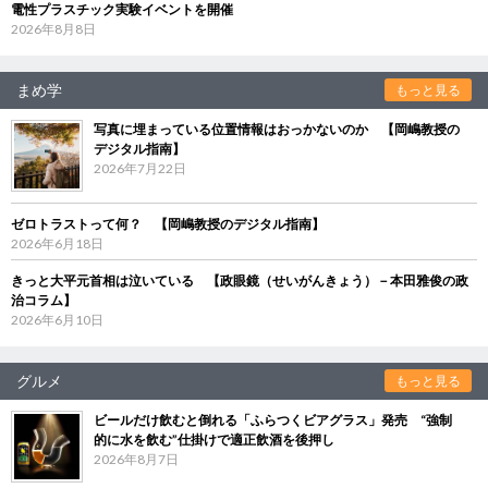
電性プラスチック実験イベントを開催
2026年8月8日
まめ学
もっと見る
写真に埋まっている位置情報はおっかないのか 【岡嶋教授の
デジタル指南】
2026年7月22日
ゼロトラストって何？ 【岡嶋教授のデジタル指南】
2026年6月18日
きっと大平元首相は泣いている 【政眼鏡（せいがんきょう）－本田雅俊の政
治コラム】
2026年6月10日
グルメ
もっと見る
ビールだけ飲むと倒れる「ふらつくビアグラス」発売 “強制
的に水を飲む”仕掛けで適正飲酒を後押し
2026年8月7日