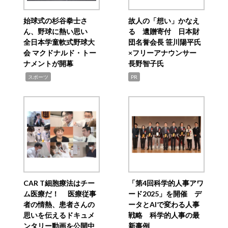
始球式の杉谷拳士さ
故人の「想い」かなえ
ん、野球に熱い思い
る 遺贈寄付 日本財
全日本学童軟式野球大
団名誉会長 笹川陽平氏
会 マクドナルド・トー
×フリーアナウンサー
ナメントが開幕
長野智子氏
,
スポーツ
PR
CAR T細胞療法はチー
「第4回科学的人事アワ
ム医療だ！ 医療従事
ード2025」を開催 デ
者の情熱、患者さんの
ータとAIで変わる人事
思いを伝えるドキュメ
戦略 科学的人事の最
ンタリー動画を公開中
新事例