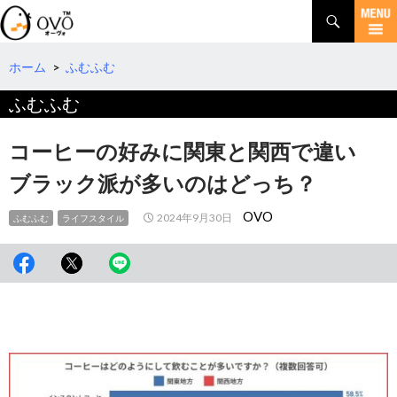
検
索
コ
ン
テ
ホーム
>
ふむふむ
ン
ふむふむ
ツ
へ
移
コーヒーの好みに関東と関西で違い
動
ブラック派が多いのはどっち？
OVO
2024年9月30日
ふむふむ
ライフスタイル