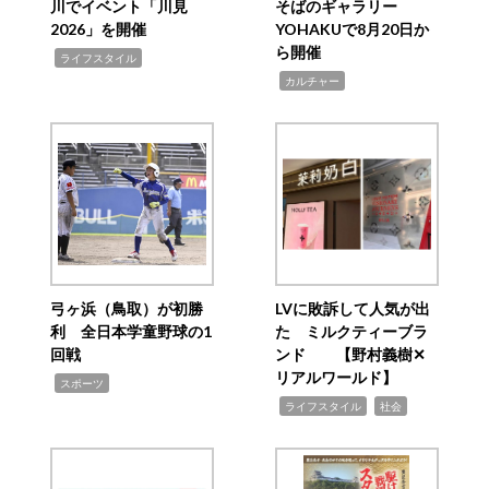
川でイベント「川見
そばのギャラリー
2026」を開催
YOHAKUで8月20日か
ら開催
,
ライフスタイル
,
カルチャー
弓ヶ浜（鳥取）が初勝
LVに敗訴して人気が出
利 全日本学童野球の1
た ミルクティーブラ
回戦
ンド 【野村義樹✕
リアルワールド】
,
スポーツ
,
,
ライフスタイル
社会