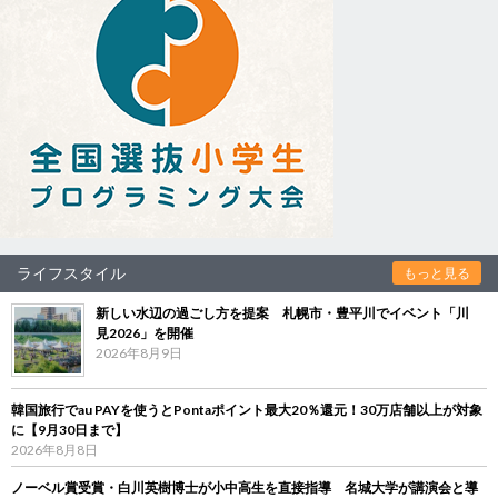
ライフスタイル
もっと見る
新しい水辺の過ごし方を提案 札幌市・豊平川でイベント「川
見2026」を開催
2026年8月9日
韓国旅行でau PAYを使うとPontaポイント最大20％還元！30万店舗以上が対象
に【9月30日まで】
2026年8月8日
ノーベル賞受賞・白川英樹博士が小中高生を直接指導 名城大学が講演会と導