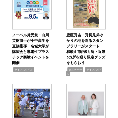
ノーベル賞受賞・白川
豊臣秀吉・秀長兄弟ゆ
英樹博士が小中高生を
かりの地を巡るスタン
直接指導 名城大学が
プラリーがスタート
講演会と導電性プラス
和歌山市内5カ所・近畿
チック実験イベントを
6カ所を巡り限定グッズ
開催
をもらおう
,
,
,
ライフスタイル
カルチャー
ライフスタイ
ル