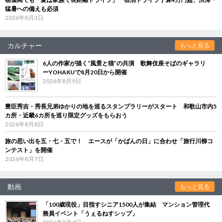
猛暑への備えも必須
2026年8月3日
カルチャー
もっと見る
6人の作家が描く“風景と猫”の共演 歌舞伎座そばのギャラリ
ーYOHAKUで8月20日から開催
2026年8月9日
豊臣秀吉・秀長兄弟ゆかりの地を巡るスタンプラリーがスタート 和歌山市内5
カ所・近畿6カ所を巡り限定グッズをもらおう
2026年8月8日
旅の思い出を五・七・五で！ エースが「かばんの日」に合わせ「旅行川柳コ
ンテスト」を開催
2026年8月7日
動画
もっと見る
「100歳現役」目指すシニア1500人が集結 マンション管理代
務員イベント「うぇるねすシップ」