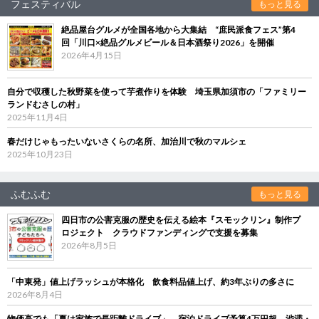
フェスティバル
もっと見る
絶品屋台グルメが全国各地から大集結 “庶民派食フェス”第4
回「川口×絶品グルメビール＆日本酒祭り2026」を開催
2026年4月15日
自分で収穫した秋野菜を使って芋煮作りを体験 埼玉県加須市の「ファミリー
ランドむさしの村」
2025年11月4日
春だけじゃもったいないさくらの名所、加治川で秋のマルシェ
2025年10月23日
ふむふむ
もっと見る
四日市の公害克服の歴史を伝える絵本『スモックリン』制作プ
ロジェクト クラウドファンディングで支援を募集
2026年8月5日
「中東発」値上げラッシュが本格化 飲食料品値上げ、約3年ぶりの多さに
2026年8月4日
物価高でも「夏は家族で長距離ドライブ」 宿泊ドライブ予算4万円超、渋滞・