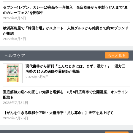
セブン‐イレブン、カレー15商品を一斉投入 名店監修から冷製うどんまで“夏
のカレーフェス”を開催中
2026年8月6日
横浜高島屋で「韓国市場」がスタート 人気グルメから雑貨まで約30ブランド
が集結
2026年8月5日
ヘルスケア
もっと見る
現代書林から新刊『こんなときには、まず、漢方！』 漢方三
考塾の15人の医師や薬剤師が執筆
2026年8月5日
重症筋無力症への正しい知識と理解を 8月8日広島市で公開講座、オンライン
配信も
2026年7月31日
【がんを生きる緩和ケア医・大橋洋平「足し算命」】天空を見上げて
2026年7月28日