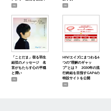
PR
PR
「ことだま」宿る羽生
HIV/エイズにまつわる6
結弦のメッセージ 名
つの“理解のギャッ
言がもたらす心の平穏
プ”とは？ 2030年の流
と潤い
行終結を目指すGAP6の
特設サイトを公開
PR
PR