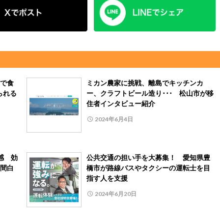
で食
ミカン農家に挑戦、離島でキッチンカ
られる
ー、クラフトビール造り･･･ 松山市が移
住者インタビュー紹介
2024年6月4日
感 効
公共交通の担い手を大募集！ 愛知県豊
間白
橋市が路線バスやタクシーの運転士を目
指す人を支援
2024年6月20日