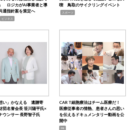
」 ロジカがAI事業者と導
喫 鳥取のサイクリングイベント
共通指針案を策定へ
,
スポーツ
ビジネス
想い」かなえる 遺贈寄
CAR T細胞療法はチーム医療だ！
財団名誉会長 笹川陽平氏×
医療従事者の情熱、患者さんの思い
ナウンサー 長野智子氏
を伝えるドキュメンタリー動画を公
開中
PR