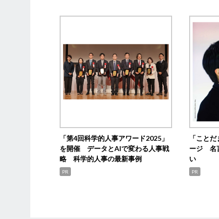
「第4回科学的人事アワード2025」
「ことだ
を開催 データとAIで変わる人事戦
ージ 名
略 科学的人事の最新事例
い
PR
PR