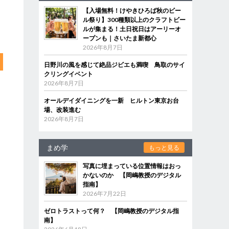
【入場無料！けやきひろば秋のビー
ル祭り】300種類以上のクラフトビー
ルが集まる！土日祝日はアーリーオ
ープンも｜さいたま新都心
2026年8月7日
日野川の風を感じて絶品ジビエも満喫 鳥取のサイ
クリングイベント
2026年8月7日
オールデイダイニングを一新 ヒルトン東京お台
場、改装進む
2026年8月7日
まめ学
もっと見る
写真に埋まっている位置情報はおっ
かないのか 【岡嶋教授のデジタル
指南】
2026年7月22日
ゼロトラストって何？ 【岡嶋教授のデジタル指
南】