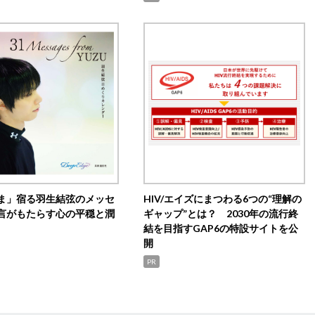
ま」宿る羽生結弦のメッセ
HIV/エイズにまつわる6つの“理解の
言がもたらす心の平穏と潤
ギャップ”とは？ 2030年の流行終
結を目指すGAP6の特設サイトを公
開
PR