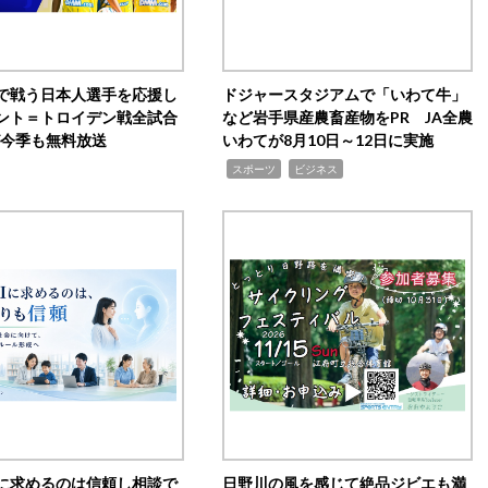
で戦う日本人選手を応援し
ドジャースタジアムで「いわて牛」
ント＝トロイデン戦全試合
など岩手県産農畜産物をPR JA全農
0が今季も無料放送
いわてが8月10日～12日に実施
,
,
スポーツ
ビジネス
Iに求めるのは信頼し相談で
日野川の風を感じて絶品ジビエも満