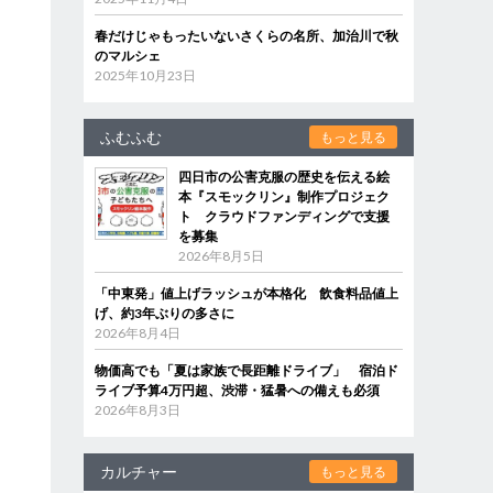
春だけじゃもったいないさくらの名所、加治川で秋
のマルシェ
2025年10月23日
ふむふむ
もっと見る
四日市の公害克服の歴史を伝える絵
本『スモックリン』制作プロジェク
ト クラウドファンディングで支援
を募集
2026年8月5日
「中東発」値上げラッシュが本格化 飲食料品値上
げ、約3年ぶりの多さに
2026年8月4日
物価高でも「夏は家族で長距離ドライブ」 宿泊ド
ライブ予算4万円超、渋滞・猛暑への備えも必須
2026年8月3日
カルチャー
もっと見る