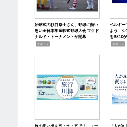
始球式の杉谷拳士さん、野球に熱い
ベルギー
思い全日本学童軟式野球大会 マクド
よう シ
ナルド・トーナメントが開幕
をBS1
,
,
スポーツ
スポーツ
旅の思い出を五・七・五で！ エー
「人がA