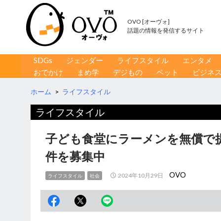
OVO [オーヴォ]
話題の情報を発信するサイト
コンテンツへ移動
検
SDGs
ジェンダー
ライフスタイル
エンタメ
索
おでかけ
まめ学
デジもの
ペット
ビジネ
ホーム
>
ライフスタイル
ライフスタイル
子ども食堂にラーメンを無償で提
件を募集中
OVO
2024年10月29日
ライフスタイル
社会