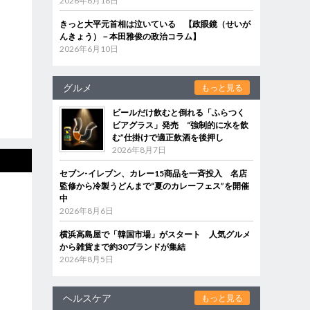
2026年6月18日
きっと大平元首相は泣いている 【政眼鏡（せいが
んきょう）－本田雅俊の政治コラム】
2026年6月10日
グルメ
もっと見る
ビールだけ飲むと倒れる「ふらつく
ビアグラス」発売 “強制的に水を飲
む”仕掛けで適正飲酒を後押し
2026年8月7日
セブン‐イレブン、カレー15商品を一斉投入 名店
監修から冷製うどんまで“夏のカレーフェス”を開催
中
2026年8月6日
横浜高島屋で「韓国市場」がスタート 人気グルメ
から雑貨まで約30ブランドが集結
2026年8月5日
ヘルスケア
もっと見る