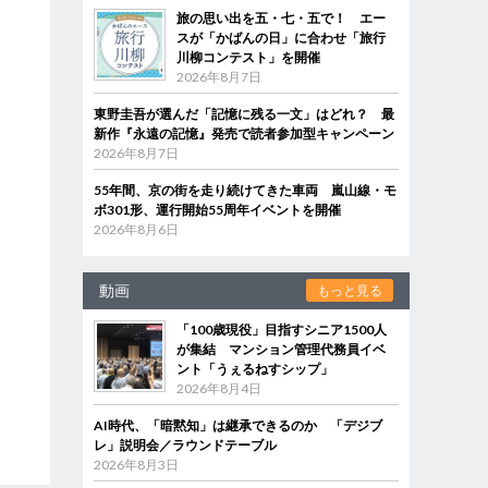
旅の思い出を五・七・五で！ エー
スが「かばんの日」に合わせ「旅行
川柳コンテスト」を開催
2026年8月7日
東野圭吾が選んだ「記憶に残る一文」はどれ？ 最
新作『永遠の記憶』発売で読者参加型キャンペーン
2026年8月7日
55年間、京の街を走り続けてきた車両 嵐山線・モ
ボ301形、運行開始55周年イベントを開催
2026年8月6日
動画
もっと見る
「100歳現役」目指すシニア1500人
が集結 マンション管理代務員イベ
ント「うぇるねすシップ」
2026年8月4日
AI時代、「暗黙知」は継承できるのか 「デジブ
レ」説明会／ラウンドテーブル
2026年8月3日