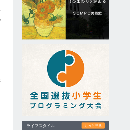
プ
も
に
食
っ
届
は
ライフスタイル
もっと見る