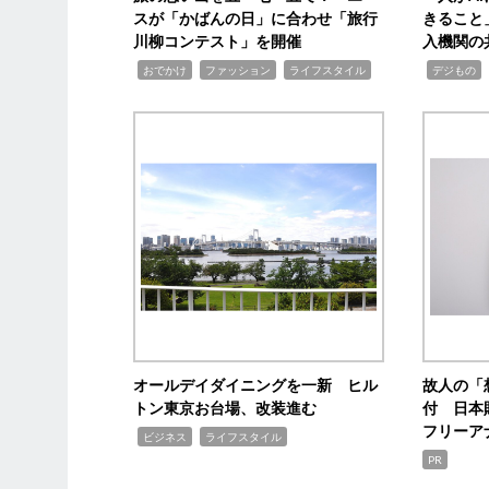
スが「かばんの日」に合わせ「旅行
きること
川柳コンテスト」を開催
入機関の
,
,
,
,
,
おでかけ
ファッション
ライフスタイル
デジもの
オールデイダイニングを一新 ヒル
故人の「
トン東京お台場、改装進む
付 日本
フリーア
,
,
ビジネス
ライフスタイル
PR