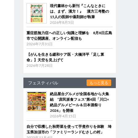
現代書林から新刊『こんなときに
は、まず、漢方！』 漢方三考塾の
15人の医師や薬剤師が執筆
2026年8月5日
重症筋無力症への正しい知識と理解を 8月8日広島
市で公開講座、オンライン配信も
2026年7月31日
【がんを生きる緩和ケア医・大橋洋平「足し算
命」】天空を見上げて
2026年7月28日
フェスティバル
もっと見る
絶品屋台グルメが全国各地から大集
結 “庶民派食フェス”第4回「川口×
絶品グルメビール＆日本酒祭り
2026」を開催
2026年4月15日
自分で収穫した秋野菜を使って芋煮作りを体験 埼
玉県加須市の「ファミリーランドむさしの村」
2025年11月4日