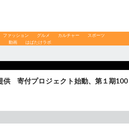
ファッション
グルメ
カルチャー
スポーツ
ス
動画
はばたけラボ
供 寄付プロジェクト始動、第１期100