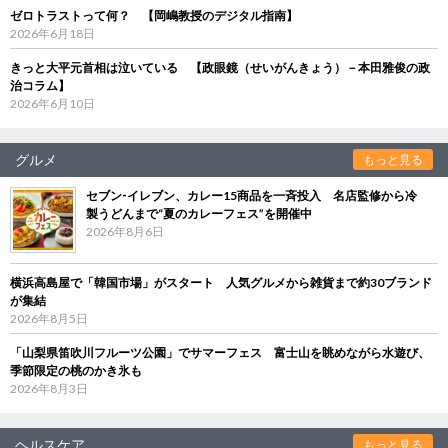
ゼロトラストって何？ 【岡嶋教授のデジタル指南】
2026年6月18日
きっと大平元首相は泣いている 【政眼鏡（せいがんきょう）－本田雅俊の政
治コラム】
2026年6月10日
グルメ
もっと見る
セブン‐イレブン、カレー15商品を一斉投入 名店監修から冷
製うどんまで“夏のカレーフェス”を開催中
2026年8月6日
横浜高島屋で「韓国市場」がスタート 人気グルメから雑貨まで約30ブランド
が集結
2026年8月5日
「山梨県笛吹川フルーツ公園」でサマーフェス 富士山を眺めながら水遊び、
季節限定の桃のかき氷も
2026年8月3日
ヘルスケア
もっと見る