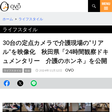
検
索
コ
ン
テ
ホーム
>
ライフスタイル
ン
ライフスタイル
ツ
へ
移
30台の定点カメラで介護現場の“リア
動
ル”を映像化 秋田県「24時間観察ドキ
ュメンタリー 介護のホンネ」を公開
OVO
2024年11月12日
ライフスタイル
社会