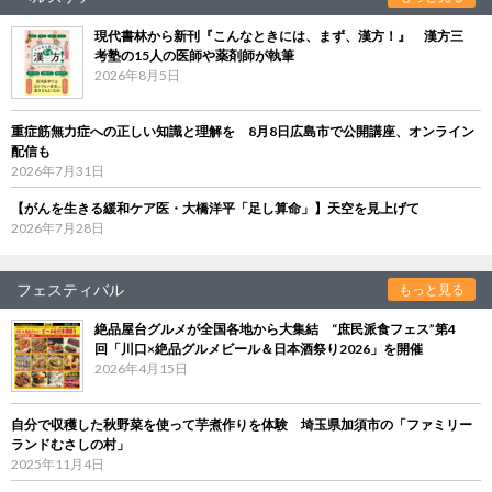
現代書林から新刊『こんなときには、まず、漢方！』 漢方三
考塾の15人の医師や薬剤師が執筆
2026年8月5日
重症筋無力症への正しい知識と理解を 8月8日広島市で公開講座、オンライン
配信も
2026年7月31日
【がんを生きる緩和ケア医・大橋洋平「足し算命」】天空を見上げて
2026年7月28日
フェスティバル
もっと見る
絶品屋台グルメが全国各地から大集結 “庶民派食フェス”第4
回「川口×絶品グルメビール＆日本酒祭り2026」を開催
2026年4月15日
自分で収穫した秋野菜を使って芋煮作りを体験 埼玉県加須市の「ファミリー
ランドむさしの村」
2025年11月4日