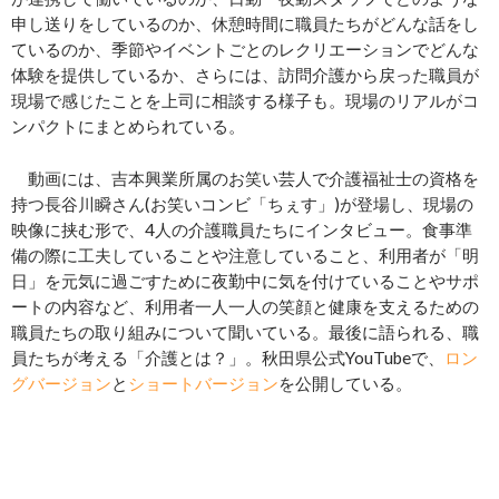
申し送りをしているのか、休憩時間に職員たちがどんな話をし
ているのか、季節やイベントごとのレクリエーションでどんな
体験を提供しているか、さらには、訪問介護から戻った職員が
現場で感じたことを上司に相談する様子も。現場のリアルがコ
ンパクトにまとめられている。
動画には、吉本興業所属のお笑い芸人で介護福祉士の資格を
持つ長谷川瞬さん(お笑いコンビ「ちぇす」)が登場し、現場の
映像に挟む形で、4人の介護職員たちにインタビュー。食事準
備の際に工夫していることや注意していること、利用者が「明
日」を元気に過ごすために夜勤中に気を付けていることやサポ
ートの内容など、利用者一人一人の笑顔と健康を支えるための
職員たちの取り組みについて聞いている。最後に語られる、職
員たちが考える「介護とは？」。秋田県公式YouTubeで、
ロン
グバージョン
と
ショートバージョン
を公開している。