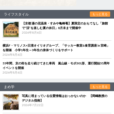
ライフスタイル
もっと見る
【京都 湯の花温泉・すみや亀峰菴】夏限定のおもてなし「旅館
で“涼”を楽しむ夏の休日」8月末まで開催中
2026年8月6日
横浜F・マリノス×日清オイリオグループ、「サッカー教室&食育講座 in 宮崎」
を開催 小学1年生～3年生の身体づくりをサポート
2026年8月6日
55年間、京の街を走り続けてきた車両 嵐山線・モボ301形、運行開始55周年
イベントを開催
2026年8月6日
まめ学
もっと見る
写真に埋まっている位置情報はおっかないのか 【岡嶋教授の
デジタル指南】
2026年7月22日