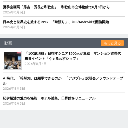
夏季企画展「秀吉・秀長と和歌山」 和歌山市立博物館で8月8日から
2026年8月6日
日本史と世界史を旅するRPG 「時渡り」、iOS/Androidで配信開始
2026年8月6日
動画
もっと見る
「100歳現役」目指すシニア1500人が集結 マンション管理代
務員イベント「うぇるねすシップ」
2026年8月4日
AI時代、「暗黙知」は継承できるのか 「デジブレ」説明会／ラウンドテーブ
ル
2026年8月3日
紀伊勝浦の魅力を堪能 ホテル浦島、日昇館をリニューアル
2026年8月3日