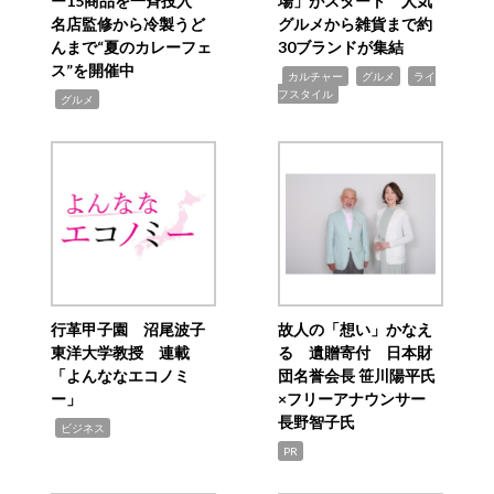
ー15商品を一斉投入
場」がスタート 人気
名店監修から冷製うど
グルメから雑貨まで約
んまで“夏のカレーフェ
30ブランドが集結
ス”を開催中
,
,
,
カルチャー
グルメ
ライ
フスタイル
,
グルメ
行革甲子園 沼尾波子
故人の「想い」かなえ
東洋大学教授 連載
る 遺贈寄付 日本財
「よんななエコノミ
団名誉会長 笹川陽平氏
ー」
×フリーアナウンサー
長野智子氏
,
ビジネス
PR