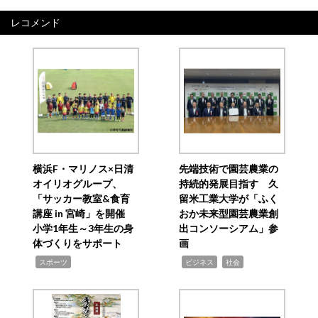
レコメンド
横浜F・マリノス×日清
先端技術で園芸農業の
オイリオグループ、
持続的発展目指す 久
「サッカー教室&食育
留米工業大学が「ふく
講座 in 宮崎」を開催
おか未来型園芸農業創
小学1年生～3年生の身
出コンソーシアム」参
体づくりをサポート
画
,
,
,
スポーツ
ビジネス
社会