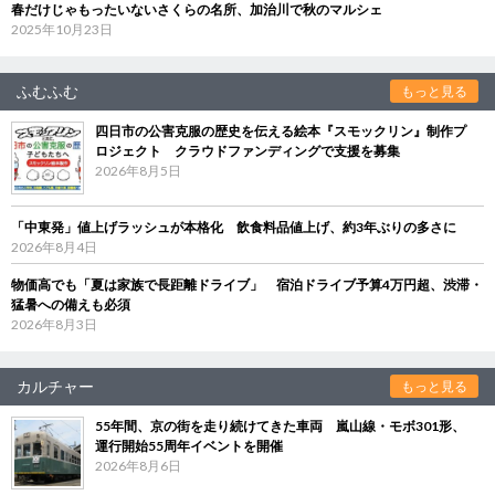
春だけじゃもったいないさくらの名所、加治川で秋のマルシェ
2025年10月23日
ふむふむ
もっと見る
四日市の公害克服の歴史を伝える絵本『スモックリン』制作プ
ロジェクト クラウドファンディングで支援を募集
2026年8月5日
「中東発」値上げラッシュが本格化 飲食料品値上げ、約3年ぶりの多さに
2026年8月4日
物価高でも「夏は家族で長距離ドライブ」 宿泊ドライブ予算4万円超、渋滞・
猛暑への備えも必須
2026年8月3日
カルチャー
もっと見る
55年間、京の街を走り続けてきた車両 嵐山線・モボ301形、
運行開始55周年イベントを開催
2026年8月6日