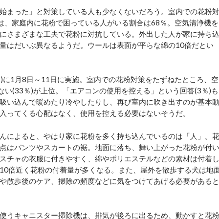
始まった」と対策している人も少なくないだろう。室内での花粉
では、家庭内に花粉で困っている人がいる割合は68％。空気清浄機を
にさまざまな工夫で花粉に対抗している。外出した人が家に持ち
量はだいぶ異なるようだ。ウールは表面が平らな綿の10倍だとい
7人)に1月8日～11日に実施。室内での花粉対策をたずねたところ、空
けない(33％)が上位。「エアコンの使用を控える」という回答(3％)も
吸い込んで暖めたり冷やしたりし、再び室内に吹き出すのが基本
入ってくる心配はなく、使用を控える必要はないそうだ。
んによると、やはり家に花粉を多く持ち込んでいるのは「人」。
点はパンツやスカートの裾。地面に落ち、舞い上がった花粉が付
スチャの衣服に付きやすく、綿やポリエステルなどの素材は付着
10倍近く花粉の付着量が多くなる。また、屋外を散歩する犬は地
や散歩後のケア、掃除の頻度などに気をつけてあげる必要がある
使うキャニスター掃除機は、排気が後ろに出るため、動かすと花