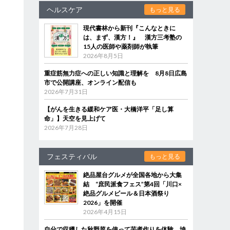
ヘルスケア
もっと見る
現代書林から新刊『こんなときに
は、まず、漢方！』 漢方三考塾の
15人の医師や薬剤師が執筆
2026年8月5日
重症筋無力症への正しい知識と理解を 8月8日広島
市で公開講座、オンライン配信も
2026年7月31日
【がんを生きる緩和ケア医・大橋洋平「足し算
命」】天空を見上げて
2026年7月28日
フェスティバル
もっと見る
絶品屋台グルメが全国各地から大集
結 “庶民派食フェス”第4回「川口×
絶品グルメビール＆日本酒祭り
2026」を開催
2026年4月15日
自分で収穫した秋野菜を使って芋煮作りを体験 埼