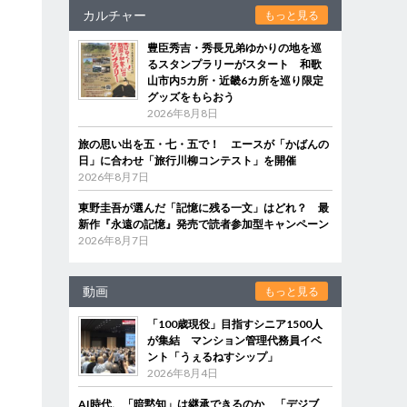
カルチャー
もっと見る
豊臣秀吉・秀長兄弟ゆかりの地を巡
るスタンプラリーがスタート 和歌
山市内5カ所・近畿6カ所を巡り限定
グッズをもらおう
2026年8月8日
旅の思い出を五・七・五で！ エースが「かばんの
日」に合わせ「旅行川柳コンテスト」を開催
2026年8月7日
東野圭吾が選んだ「記憶に残る一文」はどれ？ 最
新作『永遠の記憶』発売で読者参加型キャンペーン
2026年8月7日
動画
もっと見る
「100歳現役」目指すシニア1500人
が集結 マンション管理代務員イベ
ント「うぇるねすシップ」
2026年8月4日
AI時代、「暗黙知」は継承できるのか 「デジブ