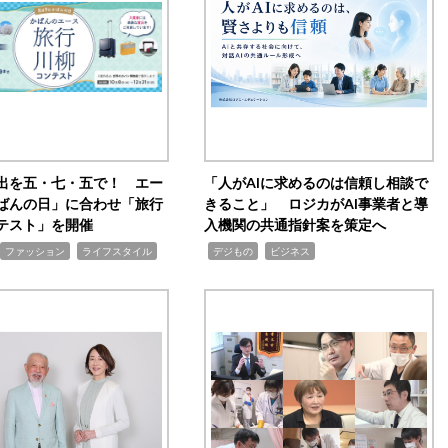
出を五・七・五で！ エー
「人がAIに求めるのは信頼し相談で
ばんの日」に合わせ「旅行
きること」 ロジカがAI事業者と導
テスト」を開催
入機関の共通指針案を策定へ
,
,
,
ファッション
ライフスタイル
デジもの
ビジネス