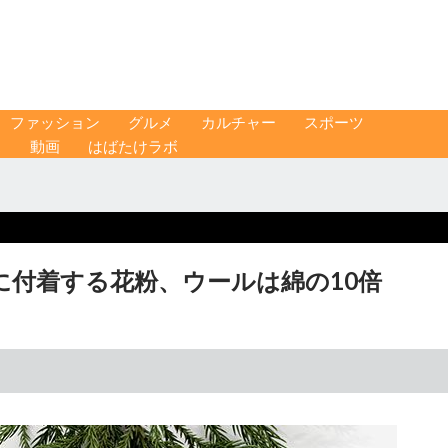
ファッション
グルメ
カルチャー
スポーツ
ス
動画
はばたけラボ
に付着する花粉、ウールは綿の10倍