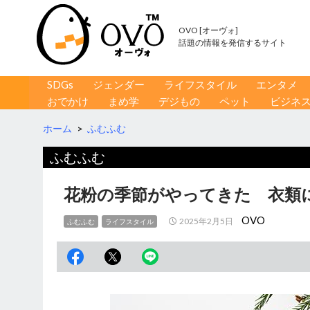
OVO [オーヴォ]
話題の情報を発信するサイト
コンテンツへ移動
検
SDGs
ジェンダー
ライフスタイル
エンタメ
索
おでかけ
まめ学
デジもの
ペット
ビジネ
ホーム
>
ふむふむ
ふむふむ
花粉の季節がやってきた 衣類
OVO
2025年2月5日
ふむふむ
ライフスタイル