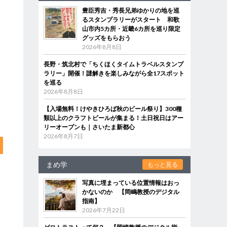
豊臣秀吉・秀長兄弟ゆかりの地を巡
るスタンプラリーがスタート 和歌
山市内5カ所・近畿6カ所を巡り限定
グッズをもらおう
2026年8月8日
長野・筑北村で「ちくほくタイムトラベルスタンプ
ラリー」開催！謎解きを楽しみながら全17スポット
を巡る
2026年8月8日
【入場無料！けやきひろば秋のビール祭り】300種
類以上のクラフトビールが集まる！土日祝日はアー
リーオープンも｜さいたま新都心
2026年8月7日
まめ学
もっと見る
写真に埋まっている位置情報はおっ
かないのか 【岡嶋教授のデジタル
指南】
2026年7月22日