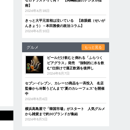
ゼロトラストって何？ 【岡嶋教授のデジタル指
南】
2026年6月18日
きっと大平元首相は泣いている 【政眼鏡（せいが
んきょう）－本田雅俊の政治コラム】
2026年6月10日
グルメ
もっと見る
ビールだけ飲むと倒れる「ふらつく
ビアグラス」発売 “強制的に水を飲
む”仕掛けで適正飲酒を後押し
2026年8月7日
セブン‐イレブン、カレー15商品を一斉投入 名店
監修から冷製うどんまで“夏のカレーフェス”を開催
中
2026年8月6日
横浜高島屋で「韓国市場」がスタート 人気グルメ
から雑貨まで約30ブランドが集結
2026年8月5日