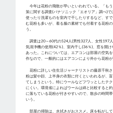
今年は花粉の飛散が早いといわれている。「もう
策に関する調査(パナソニック「エオリア」調べ)
使ったり洗濯ものを室内で干したりするなど、すで
む花粉も多いが、着る服の素材でも付着する花粉の
う。
調査は20～60代の524人(男性327人、女性19
気清浄機の使用(42％)、室内干し(36％)、窓を開
あった。これについては、エアコンは部屋の空気を
作なので、一般的にはエアコンにより外から花粉が
花粉に詳しい住生活ジャーナリストの藤原千秋さ
粉は髪や顔、上半身の衣類に付くといわれるが、盲
てしまうという。特にウールなどフワッとしたテク
にくい。環境省によればウールは綿と比較すると約
に落ちている花粉が付きやすいので、散歩の時間帯
いう。
部屋の掃除は、水拭きがおススメ。床を転がして