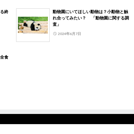
る終
動物園にいてほしい動物は？小動物と触
れ合ってみたい？ 「動物園に関する調
査」
2024年6月7日
全食
査