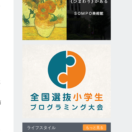
対
込
動
花
い
し
面
と
ライフスタイル
もっと見る
粉