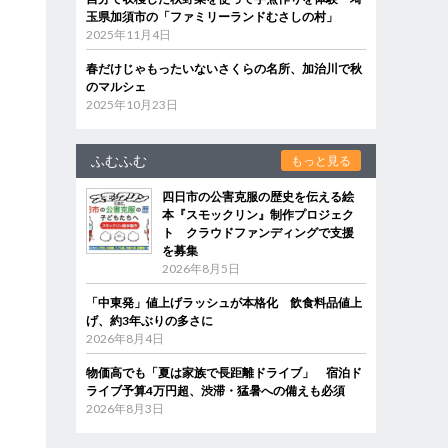
玉県加須市の「ファミリーランドむさしの村」
2025年11月4日
春だけじゃもったいないさくらの名所、加治川で秋
のマルシェ
2025年10月23日
ふむふむ
もっと見る
四日市の公害克服の歴史を伝える絵
本『スモックリン』制作プロジェク
ト クラウドファンディングで支援
を募集
2026年8月5日
「中東発」値上げラッシュが本格化 飲食料品値上
げ、約3年ぶりの多さに
2026年8月4日
物価高でも「夏は家族で長距離ドライブ」 宿泊ド
ライブ予算4万円超、渋滞・猛暑への備えも必須
2026年8月3日