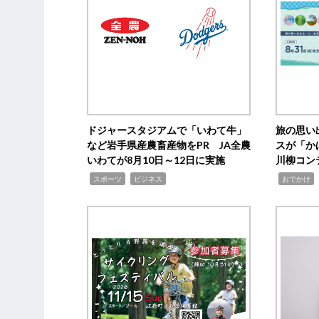
ドジャースタジアムで「いわて牛」
旅の思い
など岩手県産農畜産物をPR JA全農
スが「か
いわてが8月10日～12日に実施
川柳コン
,
,
,
,
スポーツ
ビジネス
おでかけ